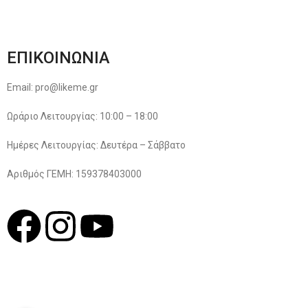
Πολιτική Απορρήτου
ΕΠΙΚΟΙΝΩΝΙΑ
Email: pro@likeme.gr
Ωράριο Λειτουργίας: 10:00 – 18:00
Ημέρες Λειτουργίας: Δευτέρα – Σάββατο
Αριθμός ΓΕΜΗ: 159378403000
© 2022
LIKEME.GR
Σχεδιασμός & Premium Marketing Services
ProMarketing.gr