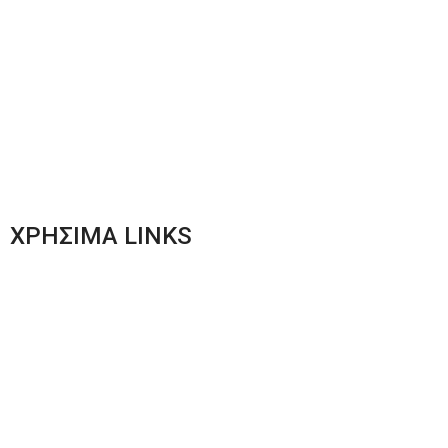
Ανδρική Ένδυση
Plus Size Ένδυση
Γυναικεία Ένδυση
Men’s New Collection
Women’s New Collection
ΧΡΗΣΙΜΑ LINKS
Αποστολές & Επιστροφές
Φόρμα Αλλαγών – Επιστροφών
Μέθοδοι Πληρωμής
Παρακολούθηση Παραγγελίας
Όροι & Προϋποθέσεις