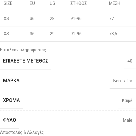
SIZE
EU
US
ΣΤΗΘΟΣ
ΜΕΣΗ
XS
36
28
91-96
77
XS
36
29
91-96
78,5
S
38
30
96-100
80
Επιπλέον πληροφορίες
ΕΠΙΛΈΞΤΕ ΜΈΓΕΘΟΣ
40
S
40
31
96-100
81,5
M
42
32
101-106
83
ΜΆΡΚΑ
Ben Tailor
M
44
33
101-106
86
ΧΡΏΜΑ
Καφέ
L
46
34
106-111
88
ΦΎΛΟ
Male
L
48
36
106-111
92
Αποστολές & Αλλαγές