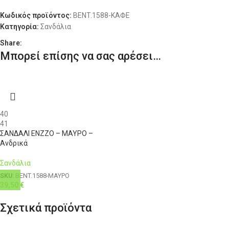
ΔΙΑΘΕΣΙΜΌΤΗΤΑ
XL
50
38
111-116
Διαθέσιμο 1-3 ημέρες
96
Κωδικός προϊόντος:
BENT.1588-ΚΑΦΕ
Κατηγορία:
Σανδάλια
XL
52
40
111-116
100
Share:
Μπορεί επίσης να σας αρέσει…
XXL
54
42
116-121
104
3XL
56
44
121-126
108
4XL
58
46
126-131
112
40
41
ΣΑΝΔΑΛΙ ENZZO – ΜΑΥΡΟ –
Ανδρικά
Σανδάλια
SKU:
BENT.1588-ΜΑΥΡΟ
39,50
€
Σχετικά προϊόντα