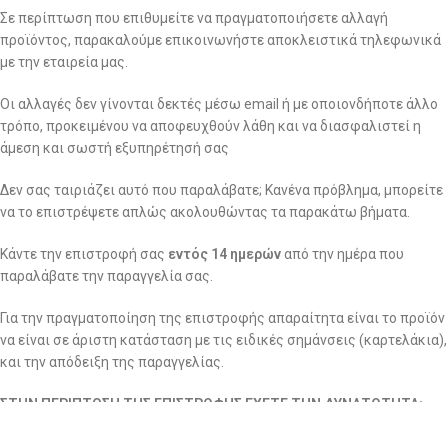
Σε περίπτωση που επιθυμείτε να πραγματοποιήσετε αλλαγή
προϊόντος, παρακαλούμε επικοινωνήστε αποκλειστικά τηλεφωνικά
με την εταιρεία μας.
Οι αλλαγές δεν γίνονται δεκτές μέσω email ή με οποιονδήποτε άλλο
τρόπο, προκειμένου να αποφευχθούν λάθη και να διασφαλιστεί η
άμεση και σωστή εξυπηρέτησή σας
Δεν σας ταιριάζει αυτό που παραλάβατε; Κανένα πρόβλημα, μπορείτε
να το επιστρέψετε απλώς ακολουθώντας τα παρακάτω βήματα.
Κάντε την επιστροφή σας
εντός 14 ημερών
από την ημέρα που
παραλάβατε την παραγγελία σας.
Για την πραγματοποίηση της επιστροφής απαραίτητα είναι το προϊόν
να είναι σε άριστη κατάσταση με τις ειδικές σημάνσεις (καρτελάκια),
και την απόδειξη της παραγγελίας.
ΣΤΗΝ ΠΕΡΙΠΤΩΣΗ ΤΗΣ ΕΠΙΣΤΡΟΦΗΣ ΕΧΕΤΕ ΤΗΝ ΔΥΝΑΤΟΤΗΤΑ:
1. Να πραγματοποιήσετε αλλαγή με ίδιο ή άλλο προϊόν: εντός 14