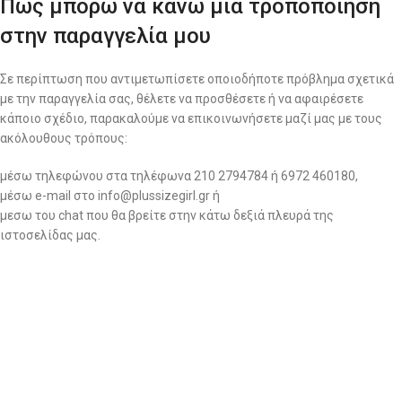
Πως μπορώ να κάνω μια τροποποίηση
στην παραγγελία μου
Σε περίπτωση που αντιμετωπίσετε οποιοδήποτε πρόβλημα σχετικά
με την παραγγελία σας, θέλετε να προσθέσετε ή να αφαιρέσετε
κάποιο σχέδιο, παρακαλούμε να επικοινωνήσετε μαζί μας με τους
ακόλουθους τρόπους:
μέσω τηλεφώνου στα τηλέφωνα 210 2794784 ή 6972 460180,
μέσω e-mail στο info@plussizegirl.gr ή
μεσω του chat που θα βρείτε στην κάτω δεξιά πλευρά της
ιστοσελίδας μας.
Δεν είμαι σίγουρη για το μέγεθος μου ή
έχω απορία για το στρώσιμο των
ρούχων, τι να κάνω;
Εφόσον έχετε ανατρέξει στο μεγεθολόγιό μας και παραμένουν οι
ερωτήσεις σας, με χαρά θα σας εξυπηρετήσει η σύμβουλος μόδας για