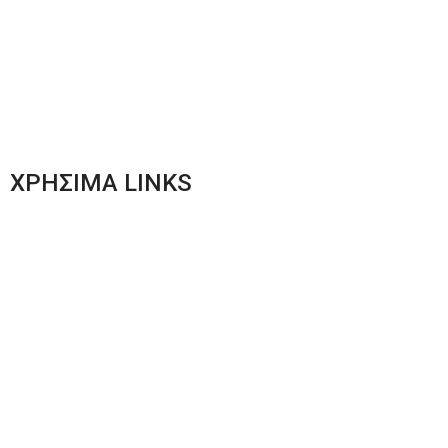
Plus Size Ένδυση
Γυναικεία Ένδυση
Men’s New Collection
Women’s New Collection
ΧΡΗΣΙΜΑ LINKS
Αποστολές & Επιστροφές
Φόρμα Αλλαγών – Επιστροφών
Μέθοδοι Πληρωμής
Παρακολούθηση Παραγγελίας
Όροι & Προϋποθέσεις
Πολιτική Απορρήτου