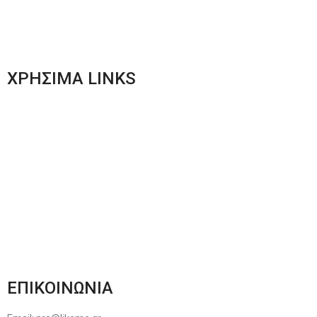
Men’s New Collection
Women’s New Collection
ΧΡΗΣΙΜΑ LINKS
Αποστολές & Επιστροφές
Φόρμα Αλλαγών – Επιστροφών
Μέθοδοι Πληρωμής
Παρακολούθηση Παραγγελίας
Όροι & Προϋποθέσεις
Πολιτική Απορρήτου
ΕΠΙΚΟΙΝΩΝΙΑ