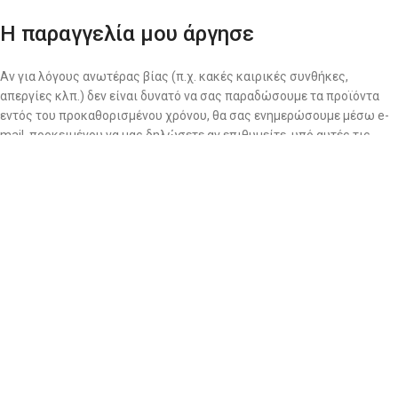
Η παραγγελία μου άργησε
Αν για λόγους ανωτέρας βίας (π.χ. κακές καιρικές συνθήκες,
απεργίες κλπ.) δεν είναι δυνατό να σας παραδώσουμε τα προϊόντα
εντός του προκαθορισμένου χρόνου, θα σας ενημερώσουμε μέσω e-
mail, προκειμένου να μας δηλώσετε αν επιθυμείτε, υπό αυτές τις
συνθήκες, την ολοκλήρωση της παραγγελίας σας.
Αλλαγές – Επιστροφές
ΠΟΛΙΤΙΚΗ ΕΠΙΣΤΡΟΦΩΝ
Σε περίπτωση που επιθυμείτε να πραγματοποιήσετε αλλαγή
προϊόντος, παρακαλούμε επικοινωνήστε αποκλειστικά τηλεφωνικά
με την εταιρεία μας.
Οι αλλαγές δεν γίνονται δεκτές μέσω email ή με οποιονδήποτε άλλο