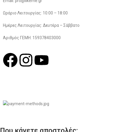
Email: pro@likeme.gr
Ωράριο Λειτουργίας: 10:00 – 18:00
Ημέρες Λειτουργίας: Δευτέρα – Σάββατο
Αριθμός ΓΕΜΗ: 159378403000
© 2022
LIKEME.GR
Σχεδιασμός & Premium Marketing Services
ProMarketing.gr
Που κάνετε αποστολές;