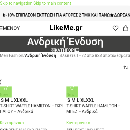
Skip to navigation
Skip to main content
10% ΕΠΙΠΛΈΟΝ ΈΚΠΤΩΣΗ ΓΙΑ ΑΓΟΡΈΣ 2 ΤΜΧ ΚΑΙ ΠΆΝΩ
ΔΩΡΕΆΝ ΜΕ
ΜΕΝΟΥ
Ανδρική Ένδυση
ΚΑΤΗΓΟΡΙΕΣ
Men Fashion
/
Ανδρική Ένδυση
Βλέπετε 1–72 από 828 αποτελέσματα
New
New
S
M
L
XL
XXL
S
M
L
XL
XXL
T-SHIRT WAFFLE HAMILTON – ΓΚΡΙ
T-SHIRT WAFFLE HAMILTON –
ΠΑΓΟΥ – Ανδρικά
ΜΠΕΖ – Ανδρικά
Κοντομάνικα
Κοντομάνικα
SKU:
BENT.1842-ΓΚΡΙ ΠΑΓΟΥ
SKU:
BENT.1842-ΜΠΕΖ