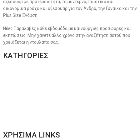
αξεσουάρ με προτεραιότητα, τα μοντέρνα, ποιοτικά και
οικονομικά ρούχα και αξεσουάρ για τον Άνδρα, την Γυναίκα και την
Plus Size Ένδυση.
Νέες Παραλαβές κάθε εβδομάδα με καινούργιες προσφορές και
εκπτώσεις. Μην χάνετε άλλο χρόνο στην αναζήτηση αυτού που
χρειάζεται η ντουλάπα σας.
ΚΑΤΗΓΟΡΙΕΣ
Ανδρική Ένδυση
Plus Size Ένδυση
Γυναικεία Ένδυση
Men’s New Collection
Women’s New Collection
ΧΡΗΣΙΜΑ LINKS