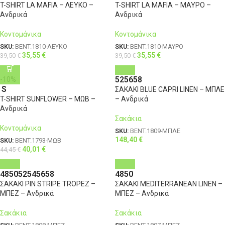
T-SHIRT LA MAFIA – ΛΕΥΚΟ –
T-SHIRT LA MAFIA – ΜΑΥΡΟ –
Ανδρικά
Ανδρικά
Κοντομάνικα
Κοντομάνικα
SKU:
BENT.1810-ΛΕΥΚΟ
SKU:
BENT.1810-ΜΑΥΡΟ
35,55
€
35,55
€
39,50
€
39,50
€
52
56
58
-10%
S
ΣΑΚΑΚΙ BLUE CAPRI LINEN – ΜΠΛΕ
T-SHIRT SUNFLOWER – ΜΩΒ –
– Ανδρικά
Ανδρικά
Σακάκια
Κοντομάνικα
SKU:
BENT.1809-ΜΠΛΕ
148,40
€
SKU:
BENT.1793-ΜΩΒ
40,01
€
44,45
€
48
50
52
54
56
58
48
50
ΣΑΚΑΚΙ PIN STRIPE TROPEZ –
ΣΑΚΑΚΙ MEDITERRANEAN LINEN –
ΜΠΕΖ – Ανδρικά
ΜΠΕΖ – Ανδρικά
Σακάκια
Σακάκια