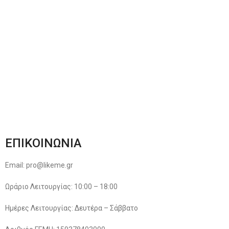
Αποστολές & Επιστροφές
Φόρμα Αλλαγών – Επιστροφών
Μέθοδοι Πληρωμής
Παρακολούθηση Παραγγελίας
Όροι & Προϋποθέσεις
Πολιτική Απορρήτου
ΕΠΙΚΟΙΝΩΝΙΑ
Email: pro@likeme.gr
Ωράριο Λειτουργίας: 10:00 – 18:00
Ημέρες Λειτουργίας: Δευτέρα – Σάββατο