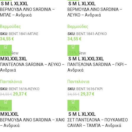
S
M
L
XL
XXL
S
M
L
XL
XXL
ΒΕΡΜΟΥΔΑ ΛΙΝΟ SARDINIA –
ΒΕΡΜΟΥΔΑ ΛΙΝΟ SARDINIA –
ΜΠΛΕ – Ανδρικά
ΛΕΥΚΟ – Ανδρικά
Βερμούδες
Βερμούδες
SKU:
BENT.1841-ΜΠΛΕ
SKU:
BENT.1841-ΛΕΥΚΟ
34,55
€
34,55
€
-15%
New
-15%
New
M
XL
XXL
3XL
S
M
L
XL
XXL
3XL
ΠΑΝΤΕΛΟΝΑ SARDINIA – ΛΕΥΚΟ –
ΠΑΝΤΕΛΟΝΑ SARDINIA – ΓΚΡΙ –
Ανδρικά
Ανδρικά
Παντελόνια
Παντελόνια
SKU:
BENT.1616-ΛΕΥΚΟ
SKU:
BENT.1616-ΓΚΡΙ
29,37
€
29,37
€
34,55
€
34,55
€
New
-10%
M
XL
XXL
S
M
L
XL
XXL
ΒΕΡΜΟΥΔΑ ΛΙΝΟ SARDINIA – ΧΑΚΙ
ΣΕΤ ΠΑΝΤΕΛΟΝΑ – ΠΟΥΚΑΜΙΣΟ
– Ανδρικά
CAVIAR – ΤΑΜΠΑ – Ανδρικά