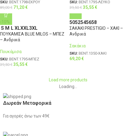
SKU:
BENT.1798-ΕΚΡΟΥ
SKU:
BENT.1795-ΛΕΥΚΟ
71,20
€
35,55
€
89,00
€
39,50
€
50
52
54
56
58
-10%
S
M
L
XL
XXL
3XL
ΣΑΚΑΚΙ PRESTIGIO – ΧΑΚΙ –
ΠΟΥΚΑΜΙΣΑ BLUE MILOS – ΜΠΕΖ
Ανδρικά
– Ανδρικά
Σακάκια
Πουκάμισα
SKU:
BENT.1350-ΧΑΚΙ
69,20
€
SKU:
BENT.1795-ΜΠΕΖ
35,55
€
39,50
€
Load more products
Loading...
Δωρεάν Μεταφορικά
Για αγορές άνω των 49€