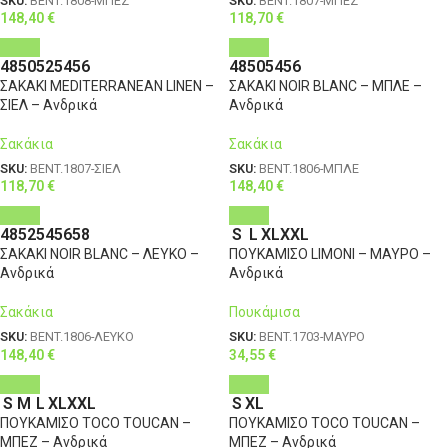
SKU:
BENT.1808-ΜΠΕΖ
SKU:
BENT.1807-ΜΠΕΖ
148,40
€
118,70
€
48
50
52
54
56
48
50
54
56
ΣΑΚΑΚΙ MEDITERRANEAN LINEN –
ΣΑΚΑΚΙ NOIR BLANC – ΜΠΛΕ –
ΣΙΕΛ – Ανδρικά
Ανδρικά
Σακάκια
Σακάκια
SKU:
BENT.1807-ΣΙΕΛ
SKU:
BENT.1806-ΜΠΛΕ
118,70
€
148,40
€
48
52
54
56
58
S
L
XL
XXL
ΣΑΚΑΚΙ NOIR BLANC – ΛΕΥΚΟ –
ΠΟΥΚΑΜΙΣΟ LIMONI – ΜΑΥΡΟ –
Ανδρικά
Ανδρικά
Σακάκια
Πουκάμισα
SKU:
BENT.1806-ΛΕΥΚΟ
SKU:
BENT.1703-ΜΑΥΡΟ
148,40
€
34,55
€
S
M
L
XL
XXL
S
XL
ΠΟΥΚΑΜΙΣΟ TOCO TOUCAN –
ΠΟΥΚΑΜΙΣΟ TOCO TOUCAN –
ΜΠΕΖ – Ανδρικά
ΜΠΕΖ – Ανδρικά