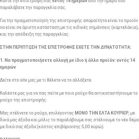
Κάντε την επιστροφή σας
εντός 14 ημερών
από την ημέρα που
παραλάβατε την παραγγελία σας.
Για την πραγματοποίηση της επιστροφής απαραίτητα είναι το προϊόν
να είναι σε άριστη κατάσταση με τις ειδικές σημάνσεις (καρτελάκια),
και την απόδειξη της παραγγελίας.
ΣΤΗΝ ΠΕΡΙΠΤΩΣΗ ΤΗΣ ΕΠΙΣΤΡΟΦΗΣ ΕΧΕΤΕ ΤΗΝ ΔΥΝΑΤΟΤΗΤΑ:
1. Να πραγματοποιήσετε αλλαγή με ίδιο ή άλλο προϊόν: εντός 14
ημερών
Δείτε στο site μας με τι θέλετε να το αλλάξετε.
Καλέστε μας για να πας πείτε με ποιο ρούχο θα αντικαταστήσουμε το
ρούχο της επιστροφής.
Μας στέλνετε το ρούχο, επιλέγοντας
ΜΟΝΟ ΤΗΝ ΕΛΤΑ ΚΟΥΡΙΕΡ
, με
δικά μας έξοδα και μόλις το παραλάβουμε σας στέλνουμε το νέο δέμα
με δικά σας έξοδα (κόστος επιβάρυνσης 5,00 ευρώ).