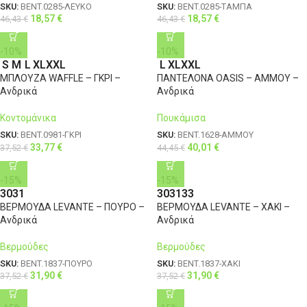
SKU:
BENT.0285-ΛΕΥΚΟ
SKU:
BENT.0285-ΤΑΜΠΑ
18,57
€
18,57
€
46,43
€
46,43
€
-10%
-10%
S
M
L
XL
XXL
L
XL
XXL
ΜΠΛΟΥΖΑ WAFFLE – ΓΚΡΙ –
ΠΑΝΤΕΛΟΝΑ OASIS – ΑΜΜΟΥ –
Ανδρικά
Ανδρικά
Κοντομάνικα
Πουκάμισα
SKU:
BENT.0981-ΓΚΡΙ
SKU:
BENT.1628-ΑΜΜΟΥ
33,77
€
40,01
€
37,52
€
44,45
€
-15%
-15%
30
31
30
31
33
ΒΕΡΜΟΥΔΑ LEVANTE – ΠΟΥΡΟ –
ΒΕΡΜΟΥΔΑ LEVANTE – ΧΑΚΙ –
Ανδρικά
Ανδρικά
Βερμούδες
Βερμούδες
SKU:
BENT.1837-ΠΟΥΡΟ
SKU:
BENT.1837-ΧΑΚΙ
31,90
€
31,90
€
37,52
€
37,52
€