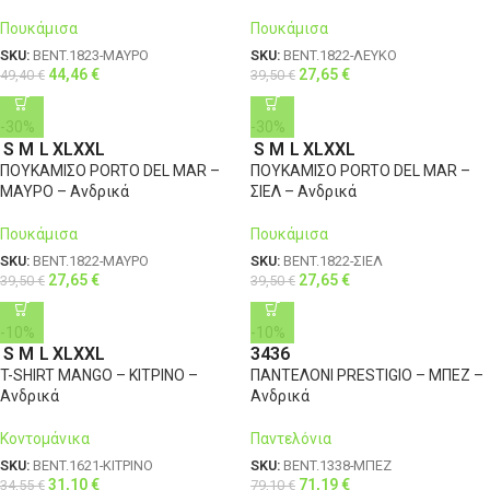
Πουκάμισα
Πουκάμισα
SKU:
BENT.1823-ΜΑΥΡΟ
SKU:
BENT.1822-ΛΕΥΚΟ
44,46
€
27,65
€
49,40
€
39,50
€
-30%
-30%
S
M
L
XL
XXL
S
M
L
XL
XXL
ΠΟΥΚΑΜΙΣΟ PORTO DEL MAR –
ΠΟΥΚΑΜΙΣΟ PORTO DEL MAR –
ΜΑΥΡΟ – Ανδρικά
ΣΙΕΛ – Ανδρικά
Πουκάμισα
Πουκάμισα
SKU:
BENT.1822-ΜΑΥΡΟ
SKU:
BENT.1822-ΣΙΕΛ
27,65
€
27,65
€
39,50
€
39,50
€
-10%
-10%
S
M
L
XL
XXL
34
36
T-SHIRT MANGO – ΚΙΤΡΙΝΟ –
ΠΑΝΤΕΛΟΝΙ PRESTIGIO – ΜΠΕΖ –
Ανδρικά
Ανδρικά
Κοντομάνικα
Παντελόνια
SKU:
BENT.1621-ΚΙΤΡΙΝΟ
SKU:
BENT.1338-ΜΠΕΖ
31,10
€
71,19
€
34,55
€
79,10
€