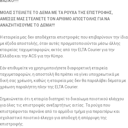
ΒΑΣΙΚΟ!!!!
ΜΟΛΙΣ ΣΤΕΙΛΕΤΕ ΤΟ ΔΕΜΑ ΜΕ ΤΑ ΡΟΥΧΑ ΤΗΣ ΕΠΙΣΤΡΟΦΗΣ,
ΑΜΕΣΩΣ ΜΑΣ ΣΤΕΛΝΕΤΕ ΤΟΝ ΑΡΙΘΜΟ ΑΠΟΣΤΟΛΗΣ ΓΙΑ ΝΑ
ΑΝΑΖΗΤΗΣΟΥΜΕ ΤΟ ΔΕΜΑ!!!
Η εταιρεία μας δεν αποδέχεται επιστροφές που επιβαρύνουν την ίδια
με έξοδα αποστολής, όταν αυτές πραγματοποιούνται μέσω άλλης
εταιρείας ταχυμεταφορών, εκτός από την ELTA Courier για την
Ελλάδα και την ACS για την Κύπρο.
Εάν επιθυμείτε να χρησιμοποιήσετε διαφορετική εταιρεία
ταχυμεταφορών, η αποστολή θα πρέπει να γίνει υποχρεωτικά με
δική σας χρέωση, καθώς η εταιρεία μας δεν θα παραλάβει δέματα με
χρέωση παραλήπτη πλην της ELTA Courier.
Σημειώνεται ότι η εταιρία διατηρεί το δικαίωμα ποιοτικού ελέγχου
για όλες τις επιστροφές ανεξαρτήτως αιτίας. Τα ρούχα που
επιστρέφονται περνάνε από το αρμόδιο τμήμα για περαιτέρω και
σχολαστικό ποιοτικό έλεγχο για αποδοχή ή απόρριψη της
επιστροφής.