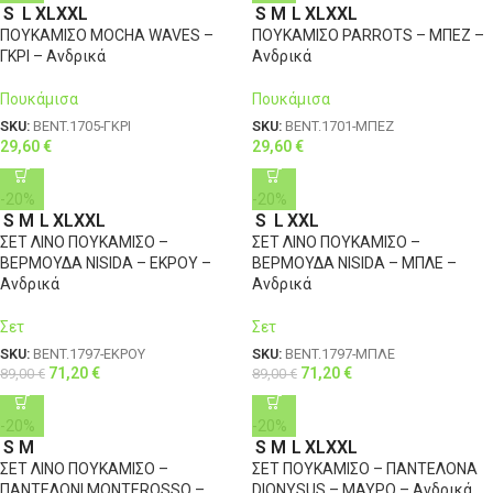
S
L
XL
XXL
S
M
L
XL
XXL
ΠΟΥΚΑΜΙΣΟ MOCHA WAVES –
ΠΟΥΚΑΜΙΣΟ PARROTS – ΜΠΕΖ –
ΓΚΡΙ – Ανδρικά
Ανδρικά
Πουκάμισα
Πουκάμισα
SKU:
BENT.1705-ΓΚΡΙ
SKU:
BENT.1701-ΜΠΕΖ
29,60
€
29,60
€
-20%
-20%
S
M
L
XL
XXL
S
L
XXL
ΣΕΤ ΛΙΝΟ ΠΟΥΚΑΜΙΣΟ –
ΣΕΤ ΛΙΝΟ ΠΟΥΚΑΜΙΣΟ –
ΒΕΡΜΟΥΔΑ NISIDA – ΕΚΡΟΥ –
ΒΕΡΜΟΥΔΑ NISIDA – ΜΠΛΕ –
Ανδρικά
Ανδρικά
Σετ
Σετ
SKU:
BENT.1797-ΕΚΡΟΥ
SKU:
BENT.1797-ΜΠΛΕ
71,20
€
71,20
€
89,00
€
89,00
€
-20%
-20%
S
M
S
M
L
XL
XXL
ΣΕΤ ΛΙΝΟ ΠΟΥΚΑΜΙΣΟ –
ΣΕΤ ΠΟΥΚΑΜΙΣΟ – ΠΑΝΤΕΛΟΝΑ
ΠΑΝΤΕΛΟΝΙ MONTEROSSO –
DIONYSUS – ΜΑΥΡΟ – Ανδρικά