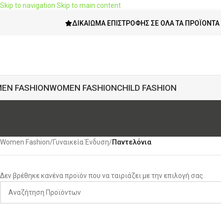
Skip to navigation
Skip to main content
ΔΙΚΑΊΩΜΑ ΕΠΙΣΤΡΟΦΉΣ ΣΕ ΌΛΑ ΤΑ ΠΡΟΪΌΝΤΑ
EN FASHION
WOMEN FASHION
CHILD FASHION
Women Fashion
/
Γυναικεία Ένδυση
/
Παντελόνια
Δεν βρέθηκε κανένα προϊόν που να ταιριάζει με την επιλογή σας.