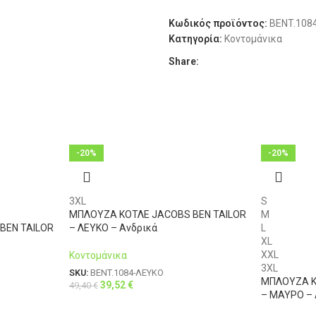
ΔΙΑΘΕΣΙΜΌΤΗΤΑ
XL
50
Κωδικός προϊόντος:
BENT.108
Κατηγορία:
Κοντομάνικα
XL
52
Share:
XXL
54
3XL
56
4XL
58
-20%
-20%
3XL
S
ΜΠΛΟΥΖΑ ΚΟΤΛΕ JACOBS BEN TAILOR
M
BEN TAILOR
– ΛΕΥΚΟ – Ανδρικά
L
XL
XXL
Κοντομάνικα
3XL
SKU:
BENT.1084-ΛΕΥΚΟ
ΜΠΛΟΥΖΑ Κ
39,52
€
49,40
€
– ΜΑΥΡΟ – 