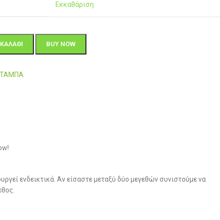
Εκκαθάριση
ΚΑΛΆΘΙ
BUY NOW
4-ΤΑΜΠΑ
ow!
υργεί ενδεικτικά. Αν είσαστε μεταξύ δύο μεγεθών συνιστούμε να
εθος.