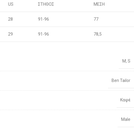
US
ΣΤΗΘΟΣ
ΜΕΣΗ
28
91-96
77
29
91-96
78,5
30
96-100
80
M
,
S
31
96-100
81,5
32
101-106
83
Ben Tailor
33
101-106
86
Καφέ
34
106-111
88
Male
36
106-111
92