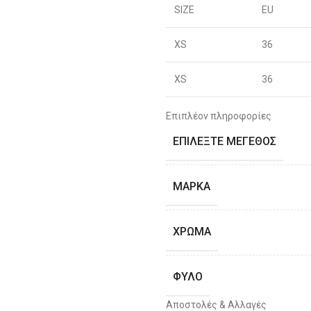
SIZE
EU
XS
36
XS
36
S
38
Επιπλέον πληροφορίες
ΕΠΙΛΈΞΤΕ ΜΈΓΕΘΟΣ
S
40
M
42
ΜΆΡΚΑ
M
44
ΧΡΏΜΑ
L
46
ΦΎΛΟ
L
48
Αποστολές & Αλλαγές