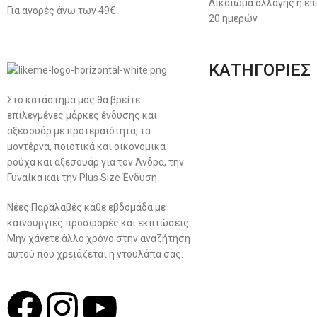
Δικαίωμα αλλαγής ή επ
Για αγορές άνω των 49€
20 ημερών
ΚΑΤΗΓΟΡΙΕΣ
Στο κατάστημα μας θα βρείτε
Ανδρική Ένδυση
επιλεγμένες μάρκες ένδυσης και
Plus Size Ένδυση
αξεσουάρ με προτεραιότητα, τα
μοντέρνα, ποιοτικά και οικονομικά
Γυναικεία Ένδυση
ρούχα και αξεσουάρ για τον Άνδρα, την
Γυναίκα και την Plus Size Ένδυση.
Men’s New Collection
Νέες Παραλαβές κάθε εβδομάδα με
Women’s New Collection
καινούργιες προσφορές και εκπτώσεις.
Μην χάνετε άλλο χρόνο στην αναζήτηση
αυτού που χρειάζεται η ντουλάπα σας.