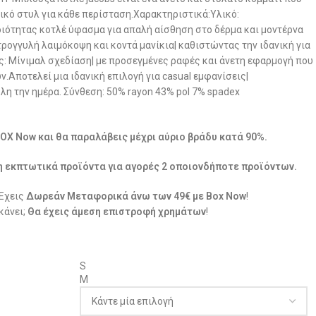
ικό στυλ για κάθε περίσταση.Χαρακτηριστικά:Υλικό:
ότητας κοτλέ ύφασμα για απαλή αίσθηση στο δέρμα και μοντέρνα
τρογγυλή λαιμόκοψη και κοντά μανίκια| καθιστώντας την ιδανική για
ς: Μίνιμαλ σχεδίαση| με προσεγμένες ραφές και άνετη εφαρμογή που
.Αποτελεί μια ιδανική επιλογή για casual εμφανίσεις|
η την ημέρα. Σύνθεση: 50% rayon 43% pol 7% spadex
BOX Now και θα παραλάβεις μέχρι αύριο βράδυ κατά 90%.
η εκπτωτικά προϊόντα για αγορές 2 οποιονδήποτε προϊόντων.
 Έχεις
Δωρεάν Μεταφορικά άνω των 49€ με Box Now
!
κάνει;
Θα έχεις άμεση επιστροφή χρημάτων
!
S
M