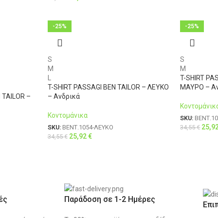
-25%
-25%
S
S
M
M
L
T-SHIRT PA
T-SHIRT PASSAGI BEN TAILOR – ΛΕΥΚΟ
ΜΑΥΡΟ – Α
 TAILOR –
– Ανδρικά
Κοντομάνικ
Κοντομάνικα
SKU:
ΒΕΝΤ.1
25,9
34,55
€
SKU:
ΒΕΝΤ.1054-ΛΕΥΚΟ
25,92
€
34,55
€
ές
Παράδοση σε 1-2 Ημέρες
Επι