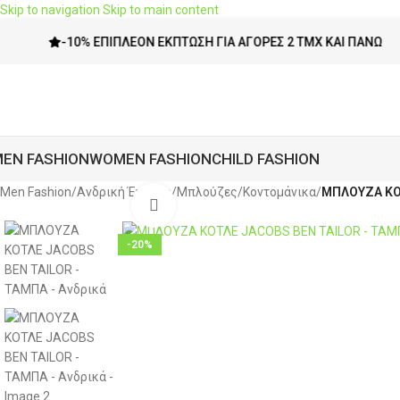
Skip to navigation
Skip to main content
-10% ΕΠΙΠΛΈΟΝ ΈΚΠΤΩΣΗ ΓΙΑ ΑΓΟΡΈΣ 2 ΤΜΧ ΚΑΙ ΠΆΝΩ
EN FASHION
WOMEN FASHION
CHILD FASHION
Men Fashion
/
Ανδρική Ένδυση
/
Μπλούζες
/
Κοντομάνικα
/
ΜΠΛΟΥΖΑ ΚΟΤ
Click to enlarge
-20%