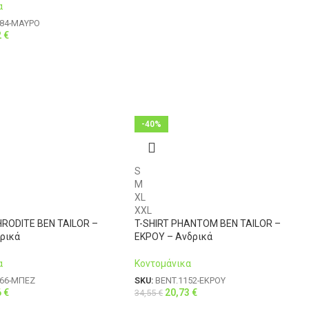
α
084-ΜΑΥΡΟ
2
€
-40%
S
M
XL
XXL
HRODITE BEN TAILOR –
T-SHIRT PHANTOM BEN TAILOR –
ρικά
ΕΚΡΟΥ – Ανδρικά
α
Κοντομάνικα
266-ΜΠΕΖ
SKU:
BENT.1152-ΕΚΡΟΥ
6
€
20,73
€
34,55
€