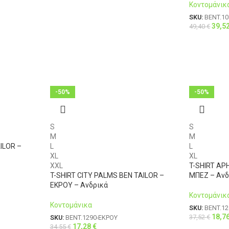
Κοντομάνικ
SKU:
BENT.1
39,5
49,40
€
-50%
-50%
S
S
M
M
ILOR –
L
L
XL
XL
XXL
T-SHIRT AP
T-SHIRT CITY PALMS BEN TAILOR –
ΜΠΕΖ – Ανδ
ΕΚΡΟΥ – Ανδρικά
Κοντομάνικ
Κοντομάνικα
SKU:
BENT.1
18,7
37,52
€
SKU:
BENT.1290-ΕΚΡΟΥ
17,28
€
34,55
€