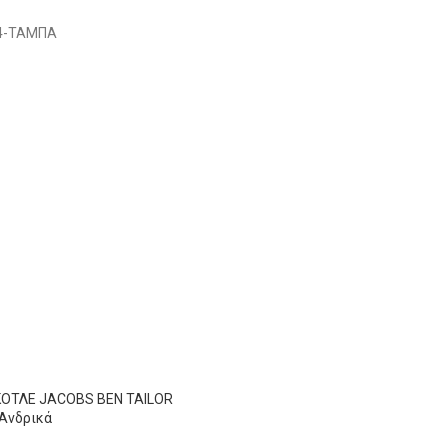
38
111-116
Διαθέσιμο 1-3 ημέρες
96
4-ΤΑΜΠΑ
40
111-116
100
42
116-121
104
44
121-126
108
46
126-131
112
ΟΤΛΕ JACOBS BEN TAILOR
Ανδρικά