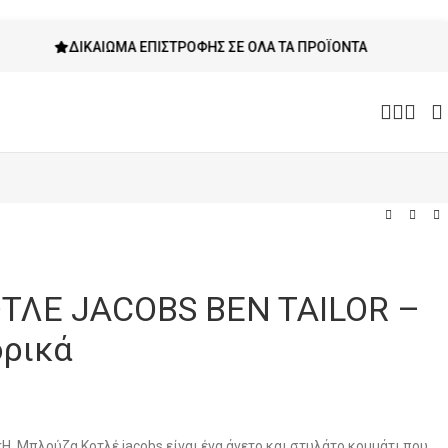
ΔΙΚΑΊΩΜΑ ΕΠΙΣΤΡΟΦΉΣ ΣΕ ΌΛΑ ΤΑ ΠΡΟΪΌΝΤΑ
ΤΛΕ JACOBS BEN TAILOR –
ρικά
rΗ Μπλούζα Κοτλέ jacobs είναι ένα άνετο και στυλάτο κομμάτι που