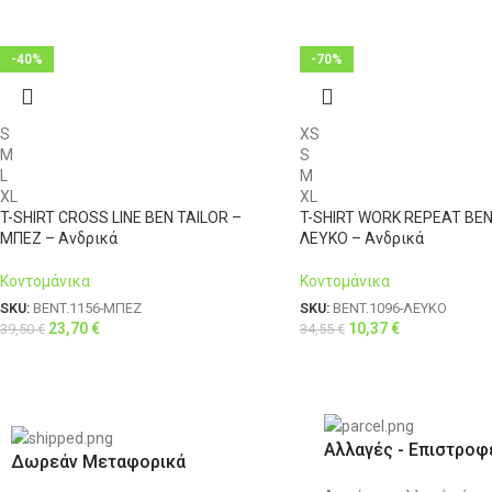
-40%
-70%
S
XS
M
S
L
M
XL
XL
T-SHIRT CROSS LINE BEN TAILOR –
T-SHIRT WORK REPEAT BEN
ΜΠΕΖ – Ανδρικά
ΛΕΥΚΟ – Ανδρικά
Κοντομάνικα
Κοντομάνικα
SKU:
BENT.1156-ΜΠΕΖ
SKU:
BENT.1096-ΛΕΥΚΟ
23,70
€
10,37
€
39,50
€
34,55
€
Αλλαγές - Επιστροφ
Δωρεάν Μεταφορικά