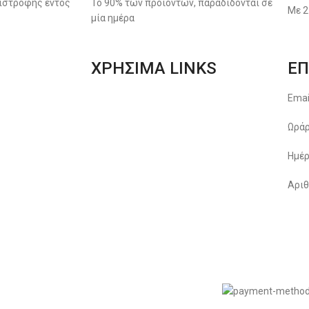
ιστροφής εντός
Το 90% των προϊόντων, παραδίδονται σε
Με 2
μία ημέρα
ΧΡΗΣΙΜΑ LINKS
ΕΠ
Αποστολές & Επιστροφές
Emai
Φόρμα Αλλαγών – Επιστροφών
Ωράρ
Μέθοδοι Πληρωμής
Ημέρ
Παρακολούθηση Παραγγελίας
Αριθ
Όροι & Προϋποθέσεις
Πολιτική Απορρήτου
© 2022
LIKEME.GR