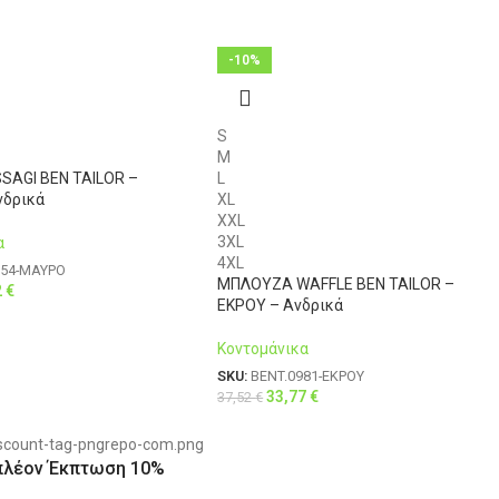
-10%
S
M
SSAGI BEN TAILOR –
L
νδρικά
XL
XXL
3XL
α
4XL
054-ΜΑΥΡΟ
ΜΠΛΟΥΖΑ WAFFLE BEN TAILOR –
2
€
ΕΚΡΟΥ – Ανδρικά
Κοντομάνικα
SKU:
BENT.0981-ΕΚΡΟΥ
33,77
€
37,52
€
πλέον Έκπτωση 10%