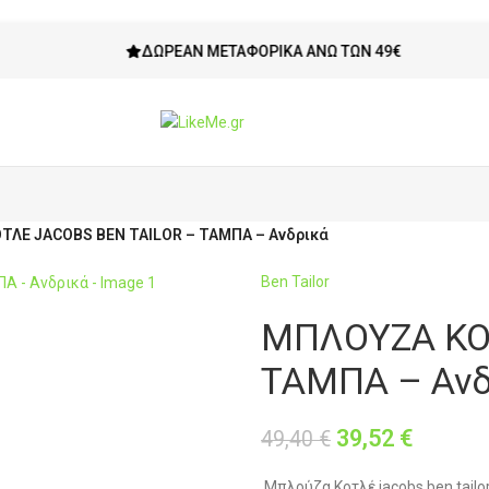
ΔΩΡΕΆΝ ΜΕΤΑΦΟΡΙΚΆ ΆΝΩ ΤΩΝ 49€
ΛΕ JACOBS BEN TAILOR – ΤΑΜΠΑ – Ανδρικά
Ben Tailor
ΜΠΛΟΥΖΑ ΚΟ
ΤΑΜΠΑ – Ανδ
39,52
€
49,40
€
Μπλούζα Κοτλέ jacobs ben tailo