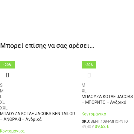
Μπορεί επίσης να σας αρέσει…
-20%
-20%
S
M
M
XL
L
ΜΠΛΟΥΖΑ ΚΟΤΛΕ JACOBS 
XL
– ΜΠΟΡΝΤΟ – Ανδρικά
XXL
ΜΠΛΟΥΖΑ ΚΟΤΛΕ JACOBS BEN TAILOR
Κοντομάνικα
– ΑΝΘΡΑΚΙ – Ανδρικά
SKU:
BENT.1084-ΜΠΟΡΝΤΟ
39,52
€
49,40
€
Κοντομάνικα