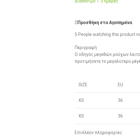
Διαθέσιμο 1-3 ημέρες
Προσθήκη στα Αγαπημένα
5
People watching this product n
Περιγραφή
Ο οδηγός μεγεθών ρούχων λειτο
προτιμήσετε το μεγαλύτερο μέγ
SIZE
EU
XS
36
XS
36
S
38
Επιπλέον πληροφορίες