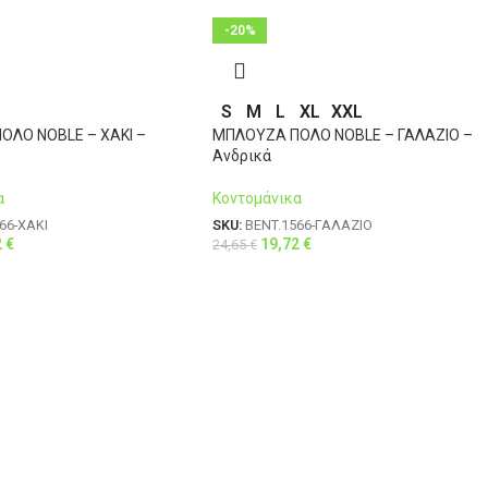
46
126-131
112
-20%
S
M
L
XL
XXL
ΟΛΟ NOBLE – ΧΑΚΙ –
ΜΠΛΟΥΖΑ ΠΟΛΟ NOBLE – ΓΑΛΑΖΙΟ –
Ανδρικά
α
Κοντομάνικα
66-ΧΑΚΙ
SKU:
BENT.1566-ΓΑΛΑΖΙΟ
2
€
19,72
€
24,65
€