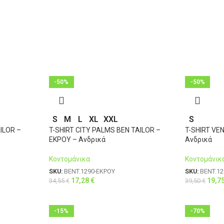
-50%
-50%
S
M
L
XL
XXL
S
ILOR –
T-SHIRT CITY PALMS BEN TAILOR –
T-SHIRT VE
ΕΚΡΟΥ – Ανδρικά
Ανδρικά
Κοντομάνικα
Κοντομάνικ
SKU:
BENT.1290-ΕΚΡΟΥ
SKU:
BENT.1
17,28
€
19,7
34,55
€
39,50
€
-15%
-70%