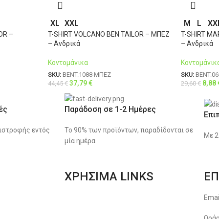
XL
XXL
M
L
XX
OR –
T-SHIRT VOLCANO BEN TAILOR – ΜΠΕΖ
T-SHIRT MA
– Ανδρικά
– Ανδρικά
Κοντομάνικα
Κοντομάνικ
SKU:
BENT.1088-ΜΠΕΖ
SKU:
BENT.06
37,79
€
8,88
44,45
€
29,60
€
ές
Παράδοση σε 1-2 Ημέρες
Επι
ιστροφής εντός
Το 90% των προϊόντων, παραδίδονται σε
Με 2
μία ημέρα
ΧΡΗΣΙΜΑ LINKS
ΕΠ
Αποστολές & Επιστροφές
Emai
Φόρμα Αλλαγών – Επιστροφών
Ωράρ