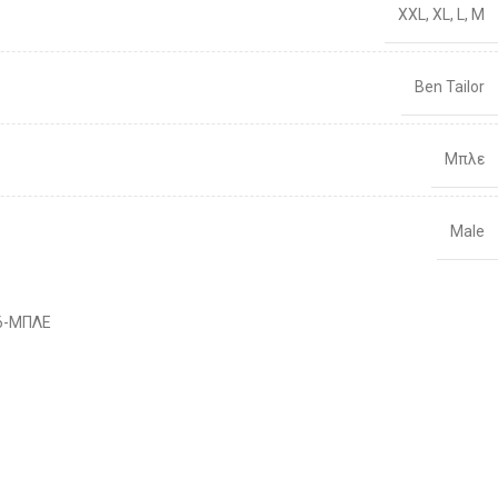
XXL
,
XL
,
L
,
M
31
96-100
81,5
32
101-106
83
Ben Tailor
33
101-106
86
Μπλε
34
106-111
88
Male
36
106-111
92
38
111-116
Διαθέσιμο 1-3 ημέρες
96
6-ΜΠΛΕ
40
111-116
100
42
116-121
104
44
121-126
108