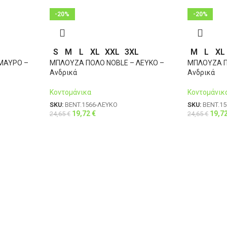
4XL
58
-20%
-20%
S
M
L
XL
XXL
3XL
M
L
XL
ΜΑΥΡΟ –
ΜΠΛΟΥΖΑ ΠΟΛΟ NOBLE – ΛΕΥΚΟ –
ΜΠΛΟΥΖΑ Π
Ανδρικά
Ανδρικά
Κοντομάνικα
Κοντομάνικ
SKU:
BENT.1566-ΛΕΥΚΟ
SKU:
BENT.15
19,72
€
19,7
24,65
€
24,65
€