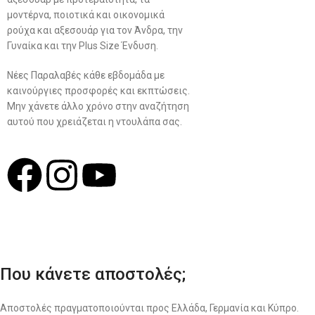
μοντέρνα, ποιοτικά και οικονομικά
Γυναικεία Ένδυση
ρούχα και αξεσουάρ για τον Άνδρα, την
Γυναίκα και την Plus Size Ένδυση.
Men’s New Collection
Νέες Παραλαβές κάθε εβδομάδα με
Women’s New Collection
καινούργιες προσφορές και εκπτώσεις.
Μην χάνετε άλλο χρόνο στην αναζήτηση
αυτού που χρειάζεται η ντουλάπα σας.
Σχ
Που κάνετε αποστολές;
Αποστολές πραγματοποιούνται προς Ελλάδα, Γερμανία και Κύπρο.