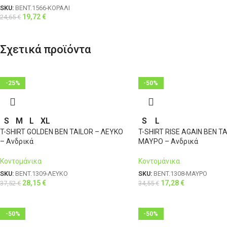
SKU:
BENT.1566-ΚΟΡΑΛΙ
19,72
€
24,65
€
Σχετικά προϊόντα
-25%
-50%
S
M
L
XL
S
L
T-SHIRT GOLDEN BEN TAILOR – ΛΕΥΚΟ
T-SHIRT RISE AGAIN BEN TA
– Ανδρικά
ΜΑΥΡΟ – Ανδρικά
Κοντομάνικα
Κοντομάνικα
SKU:
BENT.1309-ΛΕΥΚΟ
SKU:
BENT.1308-ΜΑΥΡΟ
28,15
€
17,28
€
37,52
€
34,55
€
-50%
-50%