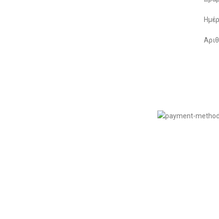
Μέθοδοι Πληρωμής
Ημέρ
Παρακολούθηση Παραγγελίας
Αριθ
Όροι & Προϋποθέσεις
Πολιτική Απορρήτου
© 2022
LIKEME.GR
εδιασμός & Premium Marketing Services
ProMarketing.gr