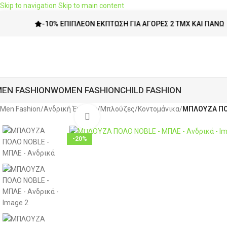
Skip to navigation
Skip to main content
-10% ΕΠΙΠΛΈΟΝ ΈΚΠΤΩΣΗ ΓΙΑ ΑΓΟΡΈΣ 2 ΤΜΧ ΚΑΙ ΠΆΝΩ
EN FASHION
WOMEN FASHION
CHILD FASHION
Men Fashion
/
Ανδρική Ένδυση
/
Μπλούζες
/
Κοντομάνικα
/
ΜΠΛΟΥΖΑ ΠΟ
Click to enlarge
-20%