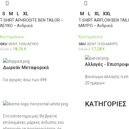
S
M
L
XL
M
L
XL
XXL
T-SHIRT APHRODITE BEN TAILOR –
T-SHIRT AIRFLOW BEN TAIL
ΛΕΥΚΟ – Ανδρικά
ΜΑΥΡΟ – Ανδρικά
Κοντομάνικα
Κοντομάνικα
SKU:
BENT.1266-ΛΕΥΚΟ
SKU:
BENT.1255-ΜΑΥΡΟ
18,76
€
17,28
€
37,52
€
34,55
€
Αλλαγές - Επιστροφ
Δωρεάν Μεταφορικά
Δικαίωμα αλλαγής ή επ
Για αγορές άνω των 49€
20 ημερών
ΚΑΤΗΓΟΡΙΕΣ
Στο κατάστημα μας θα βρείτε
Ανδρική Ένδυση
επιλεγμένες μάρκες ένδυσης και
Plus Size Ένδυση
αξεσουάρ με προτεραιότητα, τα