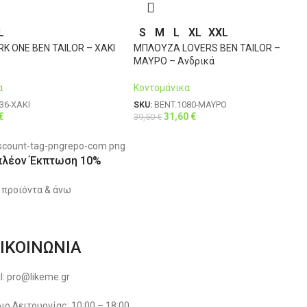
L
S
M
L
XL
XXL
RK ONE BEN TAILOR – ΧΑΚΙ
ΜΠΛΟΥΖΑ LOVERS BEN TAILOR –
ΜΑΥΡΟ – Ανδρικά
α
Κοντομάνικα
36-ΧΑΚΙ
SKU:
BENT.1080-ΜΑΥΡΟ
€
31,60
€
39,50
€
πλέον Έκπτωση 10%
 προϊόντα & άνω
ΙΚΟΙΝΩΝΙΑ
l: pro@likeme.gr
ιο Λειτουργίας: 10:00 – 18:00