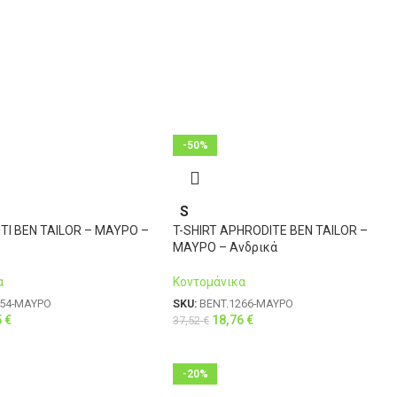
-50%
S
NTI BEN TAILOR – ΜΑΥΡΟ –
T-SHIRT APHRODITE BEN TAILOR –
ΜΑΥΡΟ – Ανδρικά
α
Κοντομάνικα
254-ΜΑΥΡΟ
SKU:
BENT.1266-ΜΑΥΡΟ
5
€
18,76
€
37,52
€
-20%