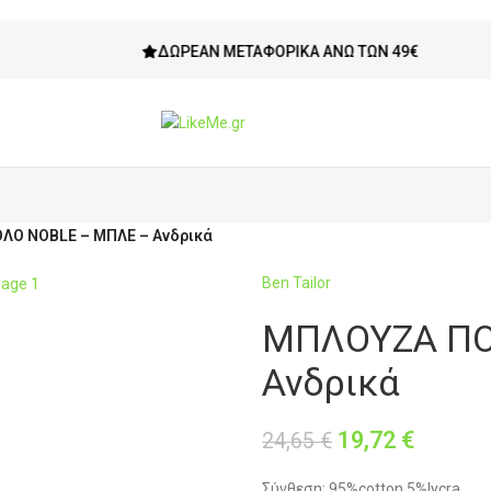
ΔΩΡΕΆΝ ΜΕΤΑΦΟΡΙΚΆ ΆΝΩ ΤΩΝ 49€
ΛΟ NOBLE – ΜΠΛΕ – Ανδρικά
Ben Tailor
ΜΠΛΟΥΖΑ ΠΟ
Ανδρικά
19,72
€
24,65
€
Σύνθεση: 95%cotton 5%lycra