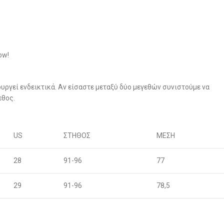
ow!
υργεί ενδεικτικά. Αν είσαστε μεταξύ δύο μεγεθών συνιστούμε να
εθος.
US
ΣΤΗΘΟΣ
ΜΕΣΗ
28
91-96
77
29
91-96
78,5
30
96-100
80