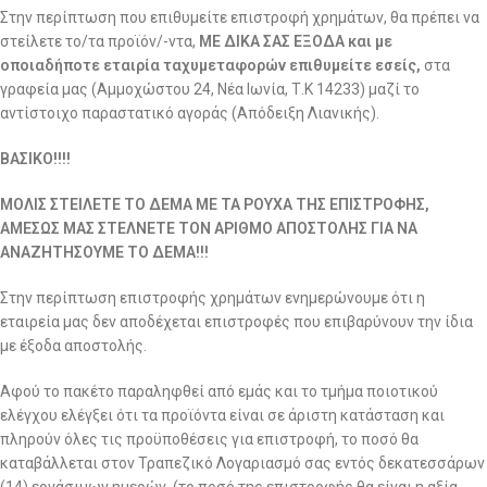
Στην περίπτωση που επιθυμείτε επιστροφή χρημάτων, θα πρέπει να
στείλετε το/τα προϊόν/-ντα,
ΜΕ ΔΙΚΑ ΣΑΣ ΕΞΟΔΑ και με
οποιαδήποτε εταιρία ταχυμεταφορών επιθυμείτε εσείς,
στα
γραφεία μας (Αμμοχώστου 24, Νέα Ιωνία, Τ.Κ 14233) μαζί το
αντίστοιχο παραστατικό αγοράς (Απόδειξη Λιανικής).
ΒΑΣΙΚΟ!!!!
ΜΟΛΙΣ ΣΤΕΙΛΕΤΕ ΤΟ ΔΕΜΑ ΜΕ ΤΑ ΡΟΥΧΑ ΤΗΣ ΕΠΙΣΤΡΟΦΗΣ,
ΑΜΕΣΩΣ ΜΑΣ ΣΤΕΛΝΕΤΕ ΤΟΝ ΑΡΙΘΜΟ ΑΠΟΣΤΟΛΗΣ ΓΙΑ ΝΑ
ΑΝΑΖΗΤΗΣΟΥΜΕ ΤΟ ΔΕΜΑ!!!
Στην περίπτωση επιστροφής χρημάτων ενημερώνουμε ότι η
εταιρεία μας δεν αποδέχεται επιστροφές που επιβαρύνουν την ίδια
με έξοδα αποστολής.
Αφού το πακέτο παραληφθεί από εμάς και το τμήμα ποιοτικού
ελέγχου ελέγξει ότι τα προϊόντα είναι σε άριστη κατάσταση και
πληρούν όλες τις προϋποθέσεις για επιστροφή, το ποσό θα
καταβάλλεται στον Τραπεζικό Λογαριασμό σας εντός δεκατεσσάρων