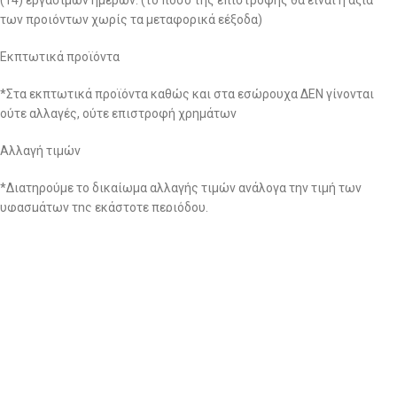
(14) εργάσιμων ημερών. (το ποσό της επιστροφής θα είναι η αξία
των προιόντων χωρίς τα μεταφορικά εέξοδα)
Εκπτωτικά προϊόντα
*Στα εκπτωτικά προϊόντα καθώς και στα εσώρουχα ΔΕΝ γίνονται
ούτε αλλαγές, ούτε επιστροφή χρημάτων
Αλλαγή τιμών
*Διατηρούμε το δικαίωμα αλλαγής τιμών ανάλογα την τιμή των
υφασμάτων της εκάστοτε περιόδου.
3. Ειδικοί όροι:
– Μετά την πάροδο των δεκατεσσάρων (14) ημερών από την
ημερομηνία αγοράς δεν μπορεί να πραγματοποιηθεί καμία αλλαγή
και δεν γίνεται επιστροφή χρημάτων για κανένα λόγο.
– Σε περίπτωση που από την αλλαγή που κάνατε προκύψει κάποιο
χρηματικό υπόλοιπο θα πρέπει εντός δεκατεσσάρων (14) ημερών να