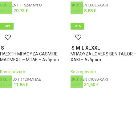
SKU:
BENT.1152-ΜΑΥΡΟ
SKU:
BENT.0636-ΧΑΚΙ
20,73
€
8,88
€
34,55
€
29,60
€
-70%
-20%
S
S
M
L
XL
XXL
ΠΛΕΧΤΗ ΜΠΛΟΥΖΑ CASMIRE
ΜΠΛΟΥΖΑ LOVERS BEN TAILOR –
MADMEXT – ΜΠΛΕ – Ανδρικά
ΧΑΚΙ – Ανδρικά
Κοντομάνικα
Κοντομάνικα
SKU:
MDXT.1129-ΜΠΛΕ
SKU:
BENT.1080-ΧΑΚΙ
11,85
€
31,60
€
39,50
€
39,50
€