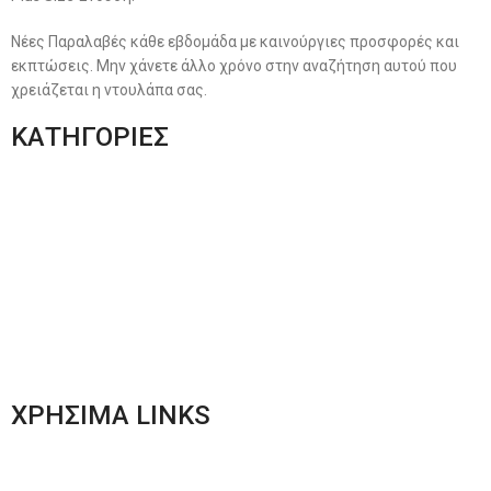
Νέες Παραλαβές κάθε εβδομάδα με καινούργιες προσφορές και
εκπτώσεις. Μην χάνετε άλλο χρόνο στην αναζήτηση αυτού που
χρειάζεται η ντουλάπα σας.
ΚΑΤΗΓΟΡΙΕΣ
Ανδρική Ένδυση
Plus Size Ένδυση
Γυναικεία Ένδυση
Men’s New Collection
Women’s New Collection
ΧΡΗΣΙΜΑ LINKS
Αποστολές & Επιστροφές