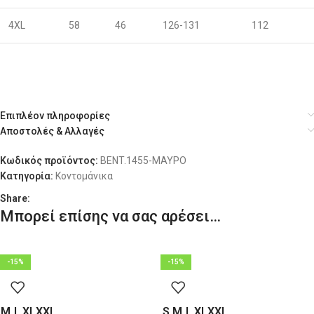
4XL
58
46
126-131
112
Επιπλέον πληροφορίες
Αποστολές & Αλλαγές
Κωδικός προϊόντος:
BENT.1455-ΜΑΥΡΟ
Κατηγορία:
Κοντομάνικα
Share:
Μπορεί επίσης να σας αρέσει…
-15%
-15%
M
L
XL
XXL
S
M
L
XL
XXL