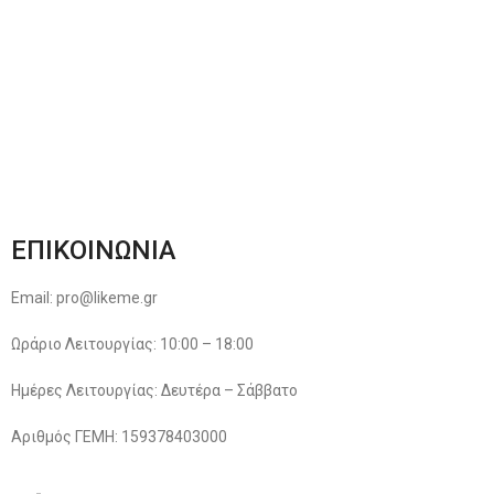
Φόρμα Αλλαγών – Επιστροφών
Μέθοδοι Πληρωμής
Παρακολούθηση Παραγγελίας
Όροι & Προϋποθέσεις
Πολιτική Απορρήτου
ΕΠΙΚΟΙΝΩΝΙΑ
Email: pro@likeme.gr
Ωράριο Λειτουργίας: 10:00 – 18:00
Ημέρες Λειτουργίας: Δευτέρα – Σάββατο
Αριθμός ΓΕΜΗ: 159378403000