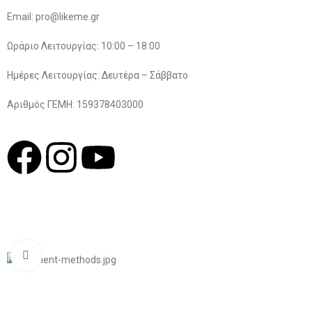
Email: pro@likeme.gr
Ωράριο Λειτουργίας: 10:00 – 18:00
Ημέρες Λειτουργίας: Δευτέρα – Σάββατο
Αριθμός ΓΕΜΗ: 159378403000
© 2022
LIKEME.GR
Σχεδιασμός & Premium Marketing Services
ProMarketing.gr
Click to enlarge