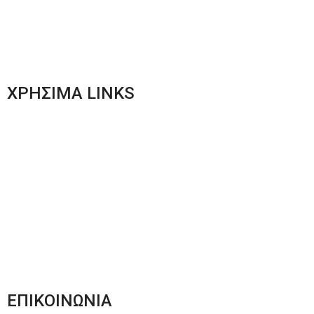
Γυναικεία Ένδυση
Men’s New Collection
Women’s New Collection
ΧΡΗΣΙΜΑ LINKS
Αποστολές & Επιστροφές
Φόρμα Αλλαγών – Επιστροφών
Μέθοδοι Πληρωμής
Παρακολούθηση Παραγγελίας
Όροι & Προϋποθέσεις
Πολιτική Απορρήτου
ΕΠΙΚΟΙΝΩΝΙΑ