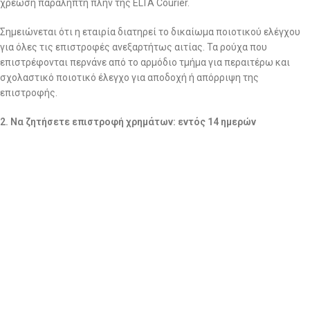
χρέωση παραλήπτη πλην της ELTA Courier.
Σημειώνεται ότι η εταιρία διατηρεί το δικαίωμα ποιοτικού ελέγχου
για όλες τις επιστροφές ανεξαρτήτως αιτίας. Τα ρούχα που
επιστρέφονται περνάνε από το αρμόδιο τμήμα για περαιτέρω και
σχολαστικό ποιοτικό έλεγχο για αποδοχή ή απόρριψη της
επιστροφής.
2. Να ζητήσετε επιστροφή χρημάτων: εντός 14 ημερών
Στην περίπτωση που επιθυμείτε επιστροφή χρημάτων, θα πρέπει να
στείλετε το/τα προϊόν/-ντα,
ΜΕ ΔΙΚΑ ΣΑΣ ΕΞΟΔΑ και με
οποιαδήποτε εταιρία ταχυμεταφορών επιθυμείτε εσείς,
στα
γραφεία μας (Αμμοχώστου 24, Νέα Ιωνία, Τ.Κ 14233) μαζί το
αντίστοιχο παραστατικό αγοράς (Απόδειξη Λιανικής).
ΒΑΣΙΚΟ!!!!
ΜΟΛΙΣ ΣΤΕΙΛΕΤΕ ΤΟ ΔΕΜΑ ΜΕ ΤΑ ΡΟΥΧΑ ΤΗΣ ΕΠΙΣΤΡΟΦΗΣ,
ΑΜΕΣΩΣ ΜΑΣ ΣΤΕΛΝΕΤΕ ΤΟΝ ΑΡΙΘΜΟ ΑΠΟΣΤΟΛΗΣ ΓΙΑ ΝΑ
ΑΝΑΖΗΤΗΣΟΥΜΕ ΤΟ ΔΕΜΑ!!!