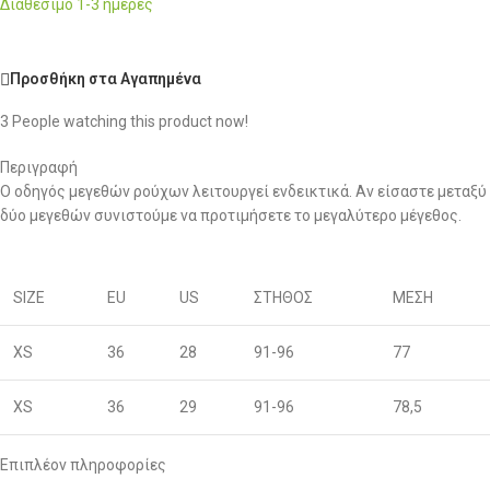
Διαθέσιμο 1-3 ημέρες
Προσθήκη στα Αγαπημένα
3
People watching this product now!
Περιγραφή
Ο οδηγός μεγεθών ρούχων λειτουργεί ενδεικτικά. Αν είσαστε μεταξύ
δύο μεγεθών συνιστούμε να προτιμήσετε το μεγαλύτερο μέγεθος.
SIZE
EU
US
ΣΤΗΘΟΣ
ΜΕΣΗ
XS
36
28
91-96
77
XS
36
29
91-96
78,5
S
38
30
96-100
80
Επιπλέον πληροφορίες