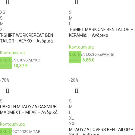
XS
S
S
M
M
L
XL
T-SHIRT MARK ONE BEN TAILOR –
T-SHIRT WORK REPEAT BEN
ΚΕΡΑΜΙΔΙ – Ανδρικά
TAILOR – ΛΕΥΚΟ – Ανδρικά
Κοντομάνικα
Κοντομάνικα
SKU:
BENT.0636-ΚΕΡΑΜΙΔΙ
8,88
€
29,60
€
SKU:
BENT.1096-ΛΕΥΚΟ
10,37
€
34,55
€
-70%
-20%
S
S
ΠΛΕΧΤΗ ΜΠΛΟΥΖΑ CASMIRE
M
MADMEXT – ΜΠΛΕ – Ανδρικά
L
XL
XXL
Κοντομάνικα
ΜΠΛΟΥΖΑ LOVERS BEN TAILOR –
SKU:
MDXT.1129-ΜΠΛΕ