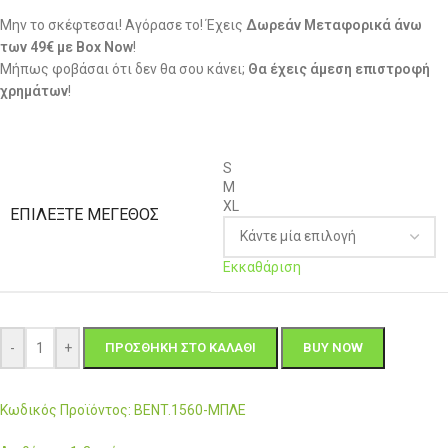
Μην το σκέφτεσαι! Αγόρασε το! Έχεις
Δωρεάν Μεταφορικά άνω
των 49€ με Box Now
!
Μήπως φοβάσαι ότι δεν θα σου κάνει;
Θα έχεις άμεση επιστροφή
χρημάτων
!
S
M
XL
ΕΠΙΛΈΞΤΕ ΜΈΓΕΘΟΣ
Εκκαθάριση
-
+
ΠΡΟΣΘΉΚΗ ΣΤΟ ΚΑΛΆΘΙ
BUY NOW
Κωδικός Προϊόντος: BENT.1560-ΜΠΛΕ