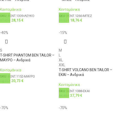
Κοντομάνικα
Κοντομάνικα
SKU:
BENT.1309-ΛΕΥΚΟ
SKU:
BENT.1266-ΜΠΕΖ
28,15
€
18,76
€
37,52
€
37,52
€
-40%
-15%
S
M
T-SHIRT PHANTOM BEN TAILOR –
L
ΜΑΥΡΟ – Ανδρικά
XL
XXL
T-SHIRT VOLCANO BEN TAILOR –
Κοντομάνικα
ΕΚΑΙ – Ανδρικά
SKU:
BENT.1152-ΜΑΥΡΟ
20,73
€
34,55
€
Κοντομάνικα
SKU:
BENT.1088-ΕΚΑΙ
37,79
€
44,45
€
-70%
-70%