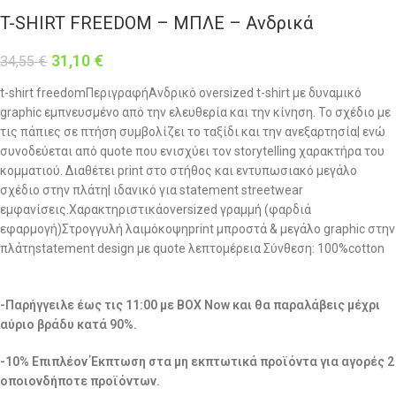
T-SHIRT FREEDOM – ΜΠΛΕ – Ανδρικά
31,10
€
34,55
€
t-shirt freedomΠεριγραφήΑνδρικό oversized t-shirt με δυναμικό
graphic εμπνευσμένο από την ελευθερία και την κίνηση. Το σχέδιο με
τις πάπιες σε πτήση συμβολίζει το ταξίδι και την ανεξαρτησία| ενώ
συνοδεύεται από quote που ενισχύει τον storytelling χαρακτήρα του
κομματιού. Διαθέτει print στο στήθος και εντυπωσιακό μεγάλο
σχέδιο στην πλάτη| ιδανικό για statement streetwear
εμφανίσεις.Χαρακτηριστικάoversized γραμμή (φαρδιά
εφαρμογή)Στρογγυλή λαιμόκοψηprint μπροστά & μεγάλο graphic στην
πλάτηstatement design με quote λεπτομέρεια Σύνθεση: 100%cotton
-Παρήγγειλε έως τις 11:00 με BOX Now και θα παραλάβεις μέχρι
αύριο βράδυ κατά 90%.
-10% Επιπλέον Έκπτωση στα μη εκπτωτικά προϊόντα για αγορές 2
οποιονδήποτε προϊόντων.