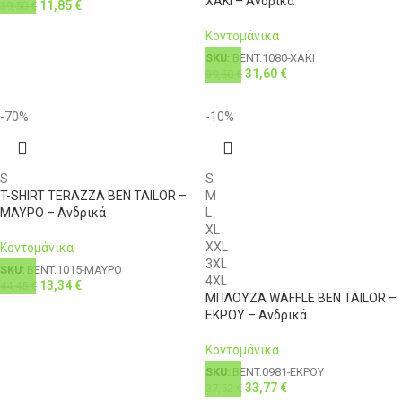
ΧΑΚΙ – Ανδρικά
11,85
€
39,50
€
Κοντομάνικα
SKU:
BENT.1080-ΧΑΚΙ
31,60
€
39,50
€
-70%
-10%
S
S
T-SHIRT TERAZZA BEN TAILOR –
M
ΜΑΥΡΟ – Ανδρικά
L
XL
XXL
Κοντομάνικα
3XL
SKU:
BENT.1015-ΜΑΥΡΟ
4XL
13,34
€
44,45
€
ΜΠΛΟΥΖΑ WAFFLE BEN TAILOR –
ΕΚΡΟΥ – Ανδρικά
Κοντομάνικα
SKU:
BENT.0981-ΕΚΡΟΥ
33,77
€
37,52
€