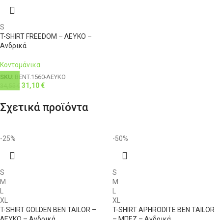
4XL
58
46
126-131
112
S
T-SHIRT FREEDOM – ΛΕΥΚΟ –
Ανδρικά
Κοντομάνικα
SKU:
BENT.1560-ΛΕΥΚΟ
31,10
€
34,55
€
Σχετικά προϊόντα
-25%
-50%
S
S
M
M
L
L
XL
XL
T-SHIRT GOLDEN BEN TAILOR –
T-SHIRT APHRODITE BEN TAILOR
ΛΕΥΚΟ – Ανδρικά
– ΜΠΕΖ – Ανδρικά