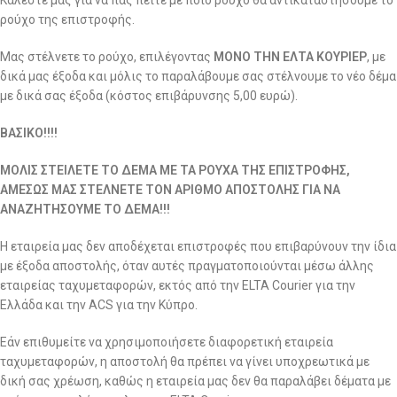
Καλέστε μας για να πας πείτε με ποιο ρούχο θα αντικαταστήσουμε το
ρούχο της επιστροφής.
Μας στέλνετε το ρούχο, επιλέγοντας
ΜΟΝΟ ΤΗΝ ΕΛΤΑ ΚΟΥΡΙΕΡ
, με
δικά μας έξοδα και μόλις το παραλάβουμε σας στέλνουμε το νέο δέμα
με δικά σας έξοδα (κόστος επιβάρυνσης 5,00 ευρώ).
ΒΑΣΙΚΟ!!!!
ΜΟΛΙΣ ΣΤΕΙΛΕΤΕ ΤΟ ΔΕΜΑ ΜΕ ΤΑ ΡΟΥΧΑ ΤΗΣ ΕΠΙΣΤΡΟΦΗΣ,
ΑΜΕΣΩΣ ΜΑΣ ΣΤΕΛΝΕΤΕ ΤΟΝ ΑΡΙΘΜΟ ΑΠΟΣΤΟΛΗΣ ΓΙΑ ΝΑ
ΑΝΑΖΗΤΗΣΟΥΜΕ ΤΟ ΔΕΜΑ!!!
Η εταιρεία μας δεν αποδέχεται επιστροφές που επιβαρύνουν την ίδια
με έξοδα αποστολής, όταν αυτές πραγματοποιούνται μέσω άλλης
εταιρείας ταχυμεταφορών, εκτός από την ELTA Courier για την
Ελλάδα και την ACS για την Κύπρο.
Εάν επιθυμείτε να χρησιμοποιήσετε διαφορετική εταιρεία
ταχυμεταφορών, η αποστολή θα πρέπει να γίνει υποχρεωτικά με
δική σας χρέωση, καθώς η εταιρεία μας δεν θα παραλάβει δέματα με