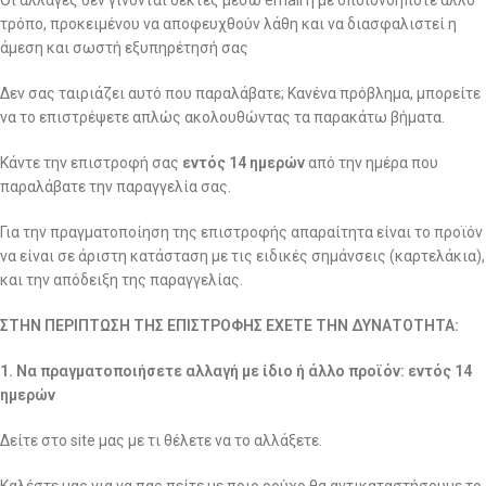
Οι αλλαγές δεν γίνονται δεκτές μέσω email ή με οποιονδήποτε άλλο
τρόπο, προκειμένου να αποφευχθούν λάθη και να διασφαλιστεί η
άμεση και σωστή εξυπηρέτησή σας
Δεν σας ταιριάζει αυτό που παραλάβατε; Κανένα πρόβλημα, μπορείτε
να το επιστρέψετε απλώς ακολουθώντας τα παρακάτω βήματα.
Κάντε την επιστροφή σας
εντός 14 ημερών
από την ημέρα που
παραλάβατε την παραγγελία σας.
Για την πραγματοποίηση της επιστροφής απαραίτητα είναι το προϊόν
να είναι σε άριστη κατάσταση με τις ειδικές σημάνσεις (καρτελάκια),
και την απόδειξη της παραγγελίας.
ΣΤΗΝ ΠΕΡΙΠΤΩΣΗ ΤΗΣ ΕΠΙΣΤΡΟΦΗΣ ΕΧΕΤΕ ΤΗΝ ΔΥΝΑΤΟΤΗΤΑ:
1. Να πραγματοποιήσετε αλλαγή με ίδιο ή άλλο προϊόν: εντός 14
ημερών
Δείτε στο site μας με τι θέλετε να το αλλάξετε.