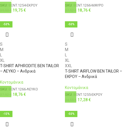
SKU:
BENT.1254-ΕΚΡΟΥ
SKU:
BENT.1266-ΜΑΥΡΟ
19,75
€
18,76
€
39,50
€
37,52
€
-50%
-50%
S
S
M
M
L
L
XL
XL
T-SHIRT APHRODITE BEN TAILOR
XXL
– ΛΕΥΚΟ – Ανδρικά
T-SHIRT AIRFLOW BEN TAILOR –
ΕΚΡΟΥ – Ανδρικά
Κοντομάνικα
Κοντομάνικα
SKU:
BENT.1266-ΛΕΥΚΟ
18,76
€
37,52
€
SKU:
BENT.1255-ΕΚΡΟΥ
17,28
€
34,55
€
-15%
-50%