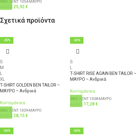
SKU:
ΒΕΝΤ.1054-ΜΑΥΡΟ
25,92
€
34,55
€
Σχετικά προϊόντα
-25%
-50%
S
S
M
L
L
T-SHIRT RISE AGAIN BEN TAILOR –
XL
ΜΑΥΡΟ – Ανδρικά
T-SHIRT GOLDEN BEN TAILOR –
ΜΑΥΡΟ – Ανδρικά
Κοντομάνικα
SKU:
BENT.1308-ΜΑΥΡΟ
Κοντομάνικα
17,28
€
34,55
€
SKU:
BENT.1309-ΜΑΥΡΟ
28,15
€
37,52
€
-50%
-50%