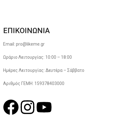
Όροι & Προϋποθέσεις
Πολιτική Απορρήτου
ΕΠΙΚΟΙΝΩΝΙΑ
Email: pro@likeme.gr
Ωράριο Λειτουργίας: 10:00 – 18:00
Ημέρες Λειτουργίας: Δευτέρα – Σάββατο
Αριθμός ΓΕΜΗ: 159378403000
© 2022
LIKEME.GR
Σχεδιασμός & Premium Marketing Services
ProMarketing.gr