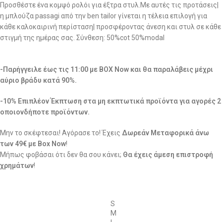
Προσθέστε ένα κομψό ρολόι για έξτρα στυλ.Με αυτές τις προτάσεις|
η μπλούζα passagi από την ben tailor γίνεται η τέλεια επιλογή για
κάθε καλοκαιρινή περίσταση| προσφέροντας άνεση και στυλ σε κάθε
στιγμή της ημέρας σας. Σύνθεση: 50%cot 50%modal
-Παρήγγειλε έως τις 11:00 με BOX Now και θα παραλάβεις μέχρι
αύριο βράδυ κατά 90%.
-10% Επιπλέον Έκπτωση στα μη εκπτωτικά προϊόντα για αγορές 2
οποιονδήποτε προϊόντων.
Μην το σκέφτεσαι! Αγόρασε το! Έχεις
Δωρεάν Μεταφορικά άνω
των 49€ με Box Now
!
Μήπως φοβάσαι ότι δεν θα σου κάνει;
Θα έχεις άμεση επιστροφή
χρημάτων
!
S
M