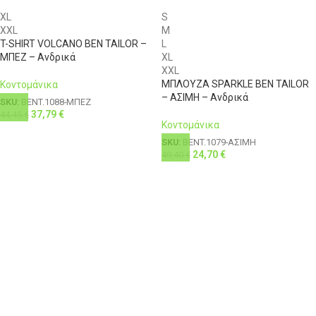
XL
S
XXL
M
T-SHIRT VOLCANO BEN TAILOR –
L
ΜΠΕΖ – Ανδρικά
XL
XXL
ΜΠΛΟΥΖΑ SPARKLE BEN TAILOR
Κοντομάνικα
– ΑΣΙΜΗ – Ανδρικά
SKU:
BENT.1088-ΜΠΕΖ
37,79
€
44,45
€
Κοντομάνικα
SKU:
BENT.1079-ΑΣΙΜΗ
24,70
€
49,40
€