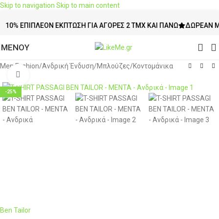
Skip to navigation
Skip to main content
10% ΕΠΙΠΛΈΟΝ ΈΚΠΤΩΣΗ ΓΙΑ ΑΓΟΡΈΣ 2 ΤΜΧ ΚΑΙ ΠΆΝΩ
ΔΩΡΕΆΝ ΜΕΤ
ΜΕΝΟΥ
Men Fashion
/
Ανδρική Ένδυση
/
Μπλούζες
/
Κοντομάνικα
Click to enlarge
-25%
Ben Tailor