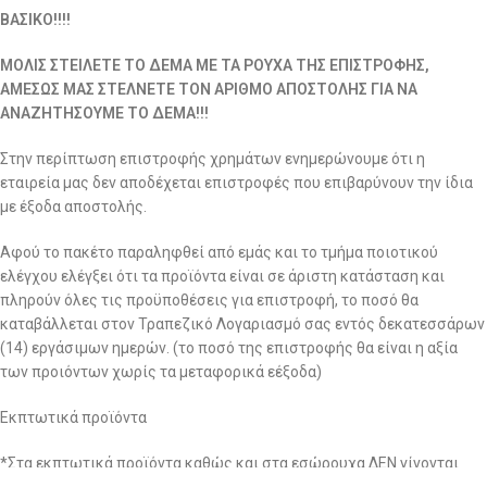
ΒΑΣΙΚΟ!!!!
ΜΟΛΙΣ ΣΤΕΙΛΕΤΕ ΤΟ ΔΕΜΑ ΜΕ ΤΑ ΡΟΥΧΑ ΤΗΣ ΕΠΙΣΤΡΟΦΗΣ,
ΑΜΕΣΩΣ ΜΑΣ ΣΤΕΛΝΕΤΕ ΤΟΝ ΑΡΙΘΜΟ ΑΠΟΣΤΟΛΗΣ ΓΙΑ ΝΑ
ΑΝΑΖΗΤΗΣΟΥΜΕ ΤΟ ΔΕΜΑ!!!
Στην περίπτωση επιστροφής χρημάτων ενημερώνουμε ότι η
εταιρεία μας δεν αποδέχεται επιστροφές που επιβαρύνουν την ίδια
με έξοδα αποστολής.
Αφού το πακέτο παραληφθεί από εμάς και το τμήμα ποιοτικού
ελέγχου ελέγξει ότι τα προϊόντα είναι σε άριστη κατάσταση και
πληρούν όλες τις προϋποθέσεις για επιστροφή, το ποσό θα
καταβάλλεται στον Τραπεζικό Λογαριασμό σας εντός δεκατεσσάρων
(14) εργάσιμων ημερών. (το ποσό της επιστροφής θα είναι η αξία
των προιόντων χωρίς τα μεταφορικά εέξοδα)
Εκπτωτικά προϊόντα
*Στα εκπτωτικά προϊόντα καθώς και στα εσώρουχα ΔΕΝ γίνονται
ούτε αλλαγές, ούτε επιστροφή χρημάτων