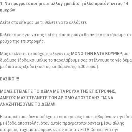
1. Να πραγματοποιήσετε αλλαγή με ίδιο ή άλλο προϊόν: εντός 14
ημερών
Δείτε στο site μας με τι θέλετε να το αλλάξετε.
Καλέστε μας για να πας πείτε με ποιο ρούχο θα αντικαταστήσουμε το
ρούχο της επιστροφής.
Μας στέλνετε το ρούχο, επιλέγοντας
ΜΟΝΟ ΤΗΝ ΕΛΤΑ ΚΟΥΡΙΕΡ
, με
δικά μας έξοδα και μόλις το παραλάβουμε σας στέλνουμε το νέο δέμα
με δικά σας έξοδα (κόστος επιβάρυνσης 5,00 ευρώ).
ΒΑΣΙΚΟ!!!!
ΜΟΛΙΣ ΣΤΕΙΛΕΤΕ ΤΟ ΔΕΜΑ ΜΕ ΤΑ ΡΟΥΧΑ ΤΗΣ ΕΠΙΣΤΡΟΦΗΣ,
ΑΜΕΣΩΣ ΜΑΣ ΣΤΕΛΝΕΤΕ ΤΟΝ ΑΡΙΘΜΟ ΑΠΟΣΤΟΛΗΣ ΓΙΑ ΝΑ
ΑΝΑΖΗΤΗΣΟΥΜΕ ΤΟ ΔΕΜΑ!!!
Η εταιρεία μας δεν αποδέχεται επιστροφές που επιβαρύνουν την ίδια
με έξοδα αποστολής, όταν αυτές πραγματοποιούνται μέσω άλλης
εταιρείας ταχυμεταφορών, εκτός από την ELTA Courier για την