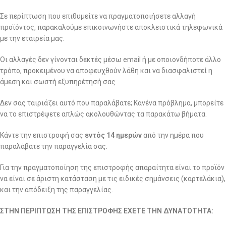
Σε περίπτωση που επιθυμείτε να πραγματοποιήσετε αλλαγή
προϊόντος, παρακαλούμε επικοινωνήστε αποκλειστικά τηλεφωνικά
με την εταιρεία μας.
Οι αλλαγές δεν γίνονται δεκτές μέσω email ή με οποιονδήποτε άλλο
τρόπο, προκειμένου να αποφευχθούν λάθη και να διασφαλιστεί η
άμεση και σωστή εξυπηρέτησή σας
Δεν σας ταιριάζει αυτό που παραλάβατε; Κανένα πρόβλημα, μπορείτε
να το επιστρέψετε απλώς ακολουθώντας τα παρακάτω βήματα.
Κάντε την επιστροφή σας
εντός 14 ημερών
από την ημέρα που
παραλάβατε την παραγγελία σας.
Για την πραγματοποίηση της επιστροφής απαραίτητα είναι το προϊόν
να είναι σε άριστη κατάσταση με τις ειδικές σημάνσεις (καρτελάκια),
και την απόδειξη της παραγγελίας.
ΣΤΗΝ ΠΕΡΙΠΤΩΣΗ ΤΗΣ ΕΠΙΣΤΡΟΦΗΣ ΕΧΕΤΕ ΤΗΝ ΔΥΝΑΤΟΤΗΤΑ: