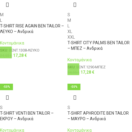
M
S
L
M
T-SHIRT RISE AGAIN BEN TAILOR –
L
ΛΕΥΚΟ – Ανδρικά
XL
XXL
T-SHIRT CITY PALMS BEN TAILOR
Κοντομάνικα
– ΜΠΕΖ – Ανδρικά
SKU:
BENT.1308-ΛΕΥΚΟ
17,28
€
34,55
€
Κοντομάνικα
SKU:
BENT.1290-ΜΠΕΖ
17,28
€
34,55
€
-50%
-50%
S
S
T-SHIRT VENTI BEN TAILOR –
T-SHIRT APHRODITE BEN TAILOR
ΕΚΡΟΥ – Ανδρικά
– ΜΑΥΡΟ – Ανδρικά
Κοντομάνικα
Κοντομάνικα