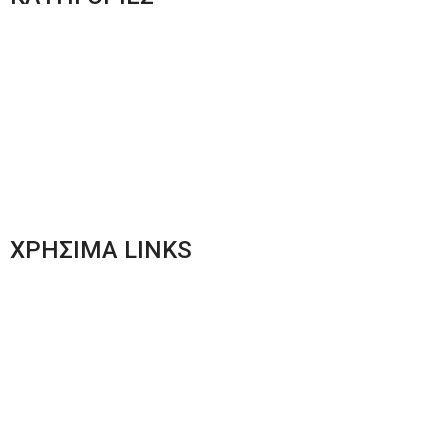
Ανδρική Ένδυση
Plus Size Ένδυση
Γυναικεία Ένδυση
Men’s New Collection
Women’s New Collection
ΧΡΗΣΙΜΑ LINKS
Αποστολές & Επιστροφές
Φόρμα Αλλαγών – Επιστροφών
Μέθοδοι Πληρωμής
Παρακολούθηση Παραγγελίας