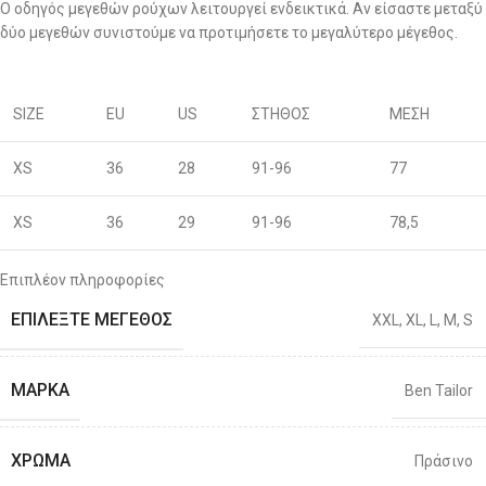
Ο οδηγός μεγεθών ρούχων λειτουργεί ενδεικτικά. Αν είσαστε μεταξύ
δύο μεγεθών συνιστούμε να προτιμήσετε το μεγαλύτερο μέγεθος.
SIZE
EU
US
ΣΤΗΘΟΣ
ΜΕΣΗ
XS
36
28
91-96
77
XS
36
29
91-96
78,5
S
38
30
96-100
80
Επιπλέον πληροφορίες
ΕΠΙΛΈΞΤΕ ΜΈΓΕΘΟΣ
XXL
,
XL
,
L
,
M
,
S
S
40
31
96-100
81,5
M
42
32
101-106
83
ΜΆΡΚΑ
Ben Tailor
M
44
33
101-106
86
ΧΡΏΜΑ
Πράσινο