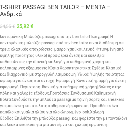
T-SHIRT PASSAGI BEN TAILOR – ΜΕΝΤΑ –
Ανδρικά
25,92
€
34,55
€
kοντομάνικη Μπλούζα passagi από την ben tailorΠεριγραφή:Η
κοντομάνικη μπλούζα passagi από την ben tailor είναι διαθέσιμη σε
τρεις κλασικές αποχρώσεις: μαύρο| χακί και λευκό. Φτιαγμένη από
υψηλής ποιότητας υλικό| προσφέρει άνεση και ευελιξία|
καθιστώντας την ιδανική επιλογή για καθημερινή χρήση και
καλοκαιρινές εξορμήσεις.Κύρια Χαρακτηριστικά: Σχέδιο: Κλασικό
και διαχρονικό| με στρογγυλή λαιμόκοψη. Υλικό: Υψηλής ποιότητας
ύφασμα για άνεση και αντοχή. Εφαρμογή: Κανονική γραμμή για άνετη
εφαρμογή. Περίσταση: Ιδανική για καθημερινή χρήση| βόλτες στην
πόλη και χαλαρές εξόδους.Προτάσεις Συνδυασμού:Καθημερινή
Βόλτα:Συνδυάστε την μπλούζα passagi με τζιν ή σορτς και sneakers
για μια άνετη και στυλάτη καθημερινή εμφάνιση. Προσθέστε ένα
καπέλο και γυαλιά ηλίου για ολοκληρωμένο look.Χαλαρή
Έξοδος:Επιλέξτε την μπλούζα passagi και φορέστε την με παντελόνι
και λευκά sneakers για μια μοντέρνα και χαλαρή εμφάνιση.