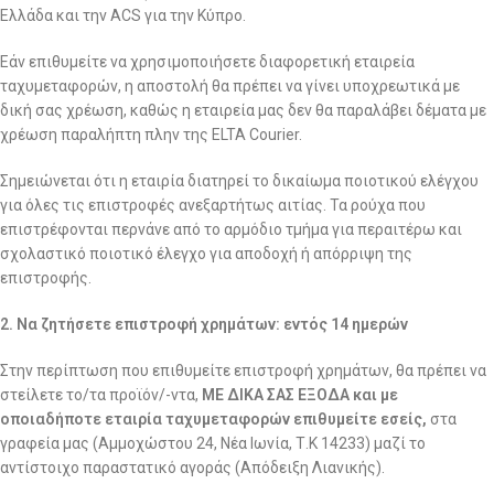
Ελλάδα και την ACS για την Κύπρο.
Εάν επιθυμείτε να χρησιμοποιήσετε διαφορετική εταιρεία
ταχυμεταφορών, η αποστολή θα πρέπει να γίνει υποχρεωτικά με
δική σας χρέωση, καθώς η εταιρεία μας δεν θα παραλάβει δέματα με
χρέωση παραλήπτη πλην της ELTA Courier.
Σημειώνεται ότι η εταιρία διατηρεί το δικαίωμα ποιοτικού ελέγχου
για όλες τις επιστροφές ανεξαρτήτως αιτίας. Τα ρούχα που
επιστρέφονται περνάνε από το αρμόδιο τμήμα για περαιτέρω και
σχολαστικό ποιοτικό έλεγχο για αποδοχή ή απόρριψη της
επιστροφής.
2. Να ζητήσετε επιστροφή χρημάτων: εντός 14 ημερών
Στην περίπτωση που επιθυμείτε επιστροφή χρημάτων, θα πρέπει να
στείλετε το/τα προϊόν/-ντα,
ΜΕ ΔΙΚΑ ΣΑΣ ΕΞΟΔΑ και με
οποιαδήποτε εταιρία ταχυμεταφορών επιθυμείτε εσείς,
στα
γραφεία μας (Αμμοχώστου 24, Νέα Ιωνία, Τ.Κ 14233) μαζί το
αντίστοιχο παραστατικό αγοράς (Απόδειξη Λιανικής).