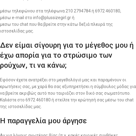
μέσω τηλεφώνου στα τηλέφωνα 210 2794784 ή 6972 460180,
μέσω e-mail στο info@plussizegirl.gr ή
μεσω του chat που θα βρείτε στην κάτω δεξιά πλευρά της
ιστοσελίδας μας.
Δεν είμαι σίγουρη για το μέγεθος μου ή
έχω απορία για το στρώσιμο των
ρούχων, τι να κάνω;
Εφόσον έχετε ανατρέξει στο μεγεθολόγιό μας και παραμένουν οι
ερωτήσεις σας, με χαρά θα σας εξυπηρετήσει η σύμβουλος μόδας για
να βρείτε ακριβώς αυτό που ταιριάζει στον δικό σας σωματότυπο.
Καλέστε στο 6972 460180 ή στείλτε την ερώτησή σας μέσω του chat
της ιστοσελίδας μας.
Η παραγγελία μου άργησε
Αν για λόγους ανωτέρας βίας (π.χ. κακές καιρικές συνθήκες,