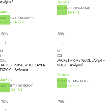
Ανδρικά
Jackets
SKU:
DNGR.0007-ΜΠΛΕ
Jackets
59,34
€
98,90
€
SKU:
DNGR.0006-ΜΑΥΡΟ
74,77
€
106,82
€
-50%
-50%
M
M
L
XXL
XXL
JACKET PRIME WOOL LAYER –
JACKET PRIME WOOL LAYER –
ΜΠΕΖ – Ανδρικά
ΕΚΡΟΥ – Ανδρικά
Jackets
Jackets
SKU:
BENT.1467-ΜΠΕΖ
32,13
€
64,25
€
SKU:
BENT.1467-ΕΚΡΟΥ
32,13
€
64,25
€
-70%
-70%