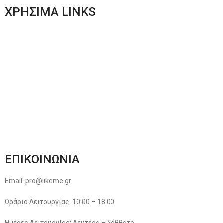
ΧΡΗΣΙΜΑ LINKS
Αποστολές & Επιστροφές
Φόρμα Αλλαγών – Επιστροφών
Μέθοδοι Πληρωμής
Παρακολούθηση Παραγγελίας
Όροι & Προϋποθέσεις
Πολιτική Απορρήτου
ΕΠΙΚΟΙΝΩΝΙΑ
Email: pro@likeme.gr
Ωράριο Λειτουργίας: 10:00 – 18:00
Ημέρες Λειτουργίας: Δευτέρα – Σάββατο