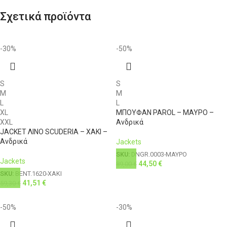
Σχετικά προϊόντα
-30%
-50%
S
S
M
M
L
L
XL
ΜΠΟΥΦΑΝ PAROL – ΜΑΥΡΟ –
XXL
Ανδρικά
JACKET ΛΙΝΟ SCUDERIA – ΧΑΚΙ –
Ανδρικά
Jackets
SKU:
DNGR.0003-ΜΑΥΡΟ
Jackets
44,50
€
89,00
€
SKU:
BENT.1620-ΧΑΚΙ
41,51
€
59,30
€
-50%
-30%