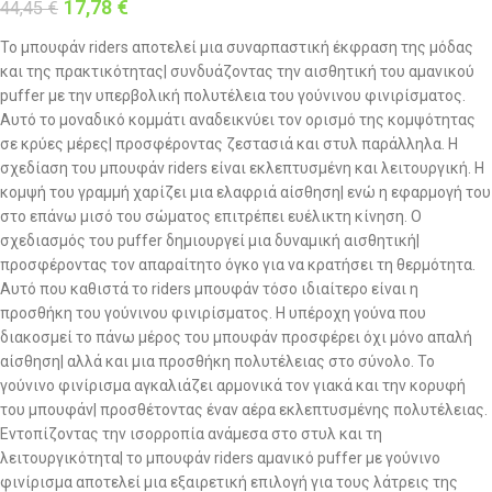
17,78
€
44,45
€
Το μπουφάν riders αποτελεί μια συναρπαστική έκφραση της μόδας
και της πρακτικότητας| συνδυάζοντας την αισθητική του αμανικού
puffer με την υπερβολική πολυτέλεια του γούνινου φινιρίσματος.
Αυτό το μοναδικό κομμάτι αναδεικνύει τον ορισμό της κομψότητας
σε κρύες μέρες| προσφέροντας ζεστασιά και στυλ παράλληλα. Η
σχεδίαση του μπουφάν riders είναι εκλεπτυσμένη και λειτουργική. Η
κομψή του γραμμή χαρίζει μια ελαφριά αίσθηση| ενώ η εφαρμογή του
στο επάνω μισό του σώματος επιτρέπει ευέλικτη κίνηση. Ο
σχεδιασμός του puffer δημιουργεί μια δυναμική αισθητική|
προσφέροντας τον απαραίτητο όγκο για να κρατήσει τη θερμότητα.
Αυτό που καθιστά το riders μπουφάν τόσο ιδιαίτερο είναι η
προσθήκη του γούνινου φινιρίσματος. Η υπέροχη γούνα που
διακοσμεί το πάνω μέρος του μπουφάν προσφέρει όχι μόνο απαλή
αίσθηση| αλλά και μια προσθήκη πολυτέλειας στο σύνολο. Το
γούνινο φινίρισμα αγκαλιάζει αρμονικά τον γιακά και την κορυφή
του μπουφάν| προσθέτοντας έναν αέρα εκλεπτυσμένης πολυτέλειας.
Εντοπίζοντας την ισορροπία ανάμεσα στο στυλ και τη
λειτουργικότητα| το μπουφάν riders αμανικό puffer με γούνινο
φινίρισμα αποτελεί μια εξαιρετική επιλογή για τους λάτρεις της