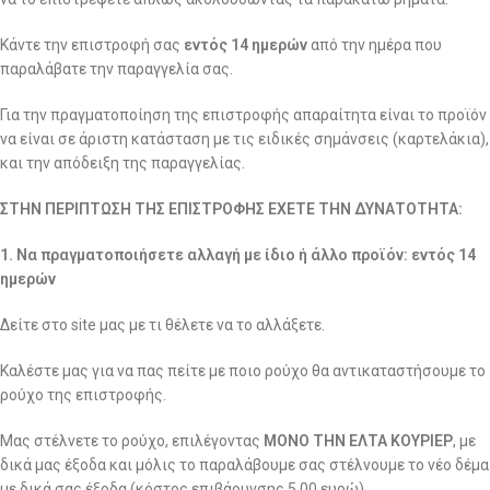
Κάντε την επιστροφή σας
εντός 14 ημερών
από την ημέρα που
παραλάβατε την παραγγελία σας.
Για την πραγματοποίηση της επιστροφής απαραίτητα είναι το προϊόν
να είναι σε άριστη κατάσταση με τις ειδικές σημάνσεις (καρτελάκια),
και την απόδειξη της παραγγελίας.
ΣΤΗΝ ΠΕΡΙΠΤΩΣΗ ΤΗΣ ΕΠΙΣΤΡΟΦΗΣ ΕΧΕΤΕ ΤΗΝ ΔΥΝΑΤΟΤΗΤΑ:
1. Να πραγματοποιήσετε αλλαγή με ίδιο ή άλλο προϊόν: εντός 14
ημερών
Δείτε στο site μας με τι θέλετε να το αλλάξετε.
Καλέστε μας για να πας πείτε με ποιο ρούχο θα αντικαταστήσουμε το
ρούχο της επιστροφής.
Μας στέλνετε το ρούχο, επιλέγοντας
ΜΟΝΟ ΤΗΝ ΕΛΤΑ ΚΟΥΡΙΕΡ
, με
δικά μας έξοδα και μόλις το παραλάβουμε σας στέλνουμε το νέο δέμα
με δικά σας έξοδα (κόστος επιβάρυνσης 5,00 ευρώ).