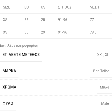
SIZE
EU
US
ΣΤΗΘΟΣ
ΜΕΣΗ
XS
36
28
91-96
77
XS
36
29
91-96
78,5
S
38
30
96-100
80
Επιπλέον πληροφορίες
ΕΠΙΛΈΞΤΕ ΜΈΓΕΘΟΣ
XXL
,
XL
S
40
31
96-100
81,5
M
42
32
101-106
83
ΜΆΡΚΑ
Ben Tailor
M
44
33
101-106
86
ΧΡΏΜΑ
Μπλε
L
46
34
106-111
88
ΦΎΛΟ
Male
L
48
36
106-111
92