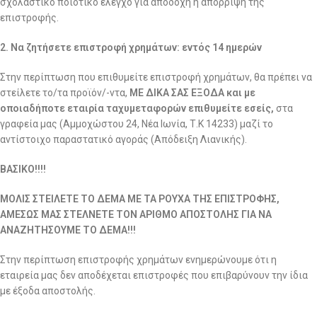
σχολαστικό ποιοτικό έλεγχο για αποδοχή ή απόρριψη της
επιστροφής.
2. Να ζητήσετε επιστροφή χρημάτων: εντός 14 ημερών
Στην περίπτωση που επιθυμείτε επιστροφή χρημάτων, θα πρέπει να
στείλετε το/τα προϊόν/-ντα,
ΜΕ ΔΙΚΑ ΣΑΣ ΕΞΟΔΑ και με
οποιαδήποτε εταιρία ταχυμεταφορών επιθυμείτε εσείς,
στα
γραφεία μας (Αμμοχώστου 24, Νέα Ιωνία, Τ.Κ 14233) μαζί το
αντίστοιχο παραστατικό αγοράς (Απόδειξη Λιανικής).
ΒΑΣΙΚΟ!!!!
ΜΟΛΙΣ ΣΤΕΙΛΕΤΕ ΤΟ ΔΕΜΑ ΜΕ ΤΑ ΡΟΥΧΑ ΤΗΣ ΕΠΙΣΤΡΟΦΗΣ,
ΑΜΕΣΩΣ ΜΑΣ ΣΤΕΛΝΕΤΕ ΤΟΝ ΑΡΙΘΜΟ ΑΠΟΣΤΟΛΗΣ ΓΙΑ ΝΑ
ΑΝΑΖΗΤΗΣΟΥΜΕ ΤΟ ΔΕΜΑ!!!
Στην περίπτωση επιστροφής χρημάτων ενημερώνουμε ότι η
εταιρεία μας δεν αποδέχεται επιστροφές που επιβαρύνουν την ίδια
με έξοδα αποστολής.