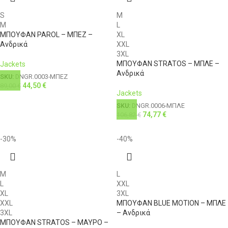
S
M
M
L
ΜΠΟΥΦΑΝ PAROL – ΜΠΕΖ –
XL
Ανδρικά
XXL
3XL
ΜΠΟΥΦΑΝ STRATOS – ΜΠΛΕ –
Jackets
Ανδρικά
SKU:
DNGR.0003-ΜΠΕΖ
44,50
€
89,00
€
Jackets
SKU:
DNGR.0006-ΜΠΛΕ
74,77
€
106,82
€
-30%
-40%
M
L
L
XXL
XL
3XL
XXL
ΜΠΟΥΦΑΝ BLUE MOTION – ΜΠΛΕ
3XL
– Ανδρικά
ΜΠΟΥΦΑΝ STRATOS – ΜΑΥΡΟ –