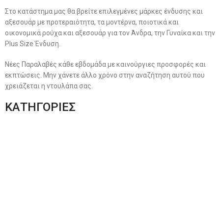
Στο κατάστημα μας θα βρείτε επιλεγμένες μάρκες ένδυσης και
αξεσουάρ με προτεραιότητα, τα μοντέρνα, ποιοτικά και
οικονομικά ρούχα και αξεσουάρ για τον Άνδρα, την Γυναίκα και την
Plus Size Ένδυση.
Νέες Παραλαβές κάθε εβδομάδα με καινούργιες προσφορές και
εκπτώσεις. Μην χάνετε άλλο χρόνο στην αναζήτηση αυτού που
χρειάζεται η ντουλάπα σας.
ΚΑΤΗΓΟΡΙΕΣ
Ανδρική Ένδυση
Plus Size Ένδυση
Γυναικεία Ένδυση
Men’s New Collection
Women’s New Collection