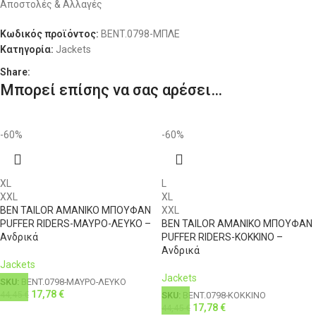
Αποστολές & Αλλαγές
ΔΙΑΘΕΣΙΜΌΤΗΤΑ
XL
50
38
111-116
Διαθέσιμο 1-3 ημέρες
96
Κωδικός προϊόντος:
BENT.0798-ΜΠΛΕ
Κατηγορία:
Jackets
XL
52
40
111-116
100
Share:
Μπορεί επίσης να σας αρέσει…
XXL
54
42
116-121
104
3XL
56
44
121-126
108
-60%
-60%
4XL
58
46
126-131
112
XL
L
XXL
XL
BEN TAILOR ΑΜΑΝΙΚΟ ΜΠΟΥΦΑΝ
XXL
PUFFER RIDERS-ΜΑΥΡΟ-ΛΕΥΚΟ –
BEN TAILOR ΑΜΑΝΙΚΟ ΜΠΟΥΦΑΝ
Ανδρικά
PUFFER RIDERS-ΚΟΚΚΙΝΟ –
Ανδρικά
Jackets
Jackets
SKU:
BENT.0798-ΜΑΥΡΟ-ΛΕΥΚΟ
17,78
€
44,45
€
SKU:
BENT.0798-ΚΟΚΚΙΝΟ
17,78
€
44,45
€