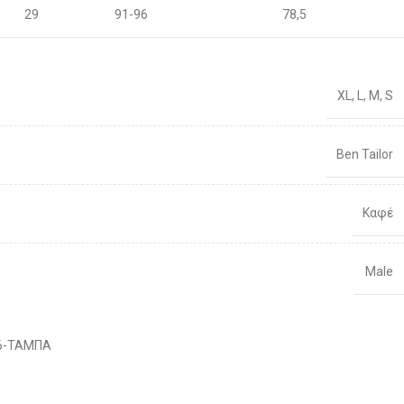
29
91-96
78,5
30
96-100
80
XL
,
L
,
M
,
S
31
96-100
81,5
32
101-106
83
Ben Tailor
33
101-106
86
Καφέ
34
106-111
88
Male
36
106-111
92
38
111-116
Διαθέσιμο 1-3 ημέρες
96
6-ΤΑΜΠΑ
40
111-116
100