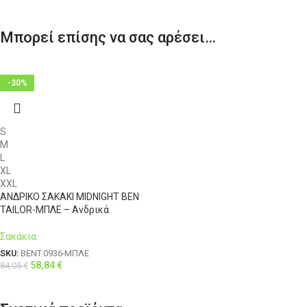
Μπορεί επίσης να σας αρέσει…
-30%
S
M
L
XL
XXL
ΑΝΔΡΙΚΟ ΣΑΚΑΚΙ MIDNIGHT BEN
TAILOR-ΜΠΛΕ – Ανδρικά
Σακάκια
SKU:
BENT.0936-ΜΠΛΕ
58,84
€
84,05
€