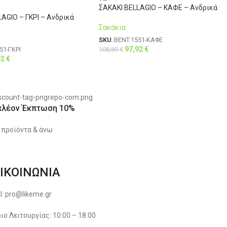
ΣΑΚΑΚΙ BELLAGIO – ΚΑΦΕ – Ανδρικά
AGIO – ΓΚΡΙ – Ανδρικά
Σακάκια
SKU:
BENT.1551-ΚΑΦΕ
97,92
€
108,80
€
51-ΓΚΡΙ
92
€
πλέον Έκπτωση 10%
 προϊόντα & άνω
ΙΚΟΙΝΩΝΙΑ
l: pro@likeme.gr
ιο Λειτουργίας: 10:00 – 18:00