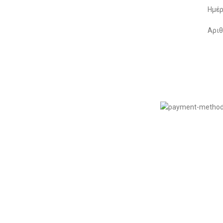
Μέθοδοι Πληρωμής
Ημέρ
Παρακολούθηση Παραγγελίας
Αριθ
Όροι & Προϋποθέσεις
Πολιτική Απορρήτου
© 2022
LIKEME.GR
εδιασμός & Premium Marketing Services
ProMarketing.gr