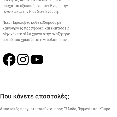
μοντέρνα, ποιοτικά και οικονομικά
Γυναικεία Ένδυση
ρούχα και αξεσουάρ για τον Άνδρα, την
Γυναίκα και την Plus Size Ένδυση.
Men’s New Collection
Νέες Παραλαβές κάθε εβδομάδα με
Women’s New Collection
καινούργιες προσφορές και εκπτώσεις.
Μην χάνετε άλλο χρόνο στην αναζήτηση
αυτού που χρειάζεται η ντουλάπα σας.
Σχ
Που κάνετε αποστολές;
Αποστολές πραγματοποιούνται προς Ελλάδα, Γερμανία και Κύπρο.