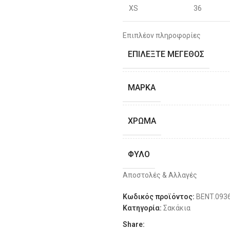
XS
36
S
38
Επιπλέον πληροφορίες
ΕΠΙΛΈΞΤΕ ΜΈΓΕΘΟΣ
S
40
M
42
ΜΆΡΚΑ
M
44
ΧΡΏΜΑ
L
46
ΦΎΛΟ
L
48
Αποστολές & Αλλαγές
ΔΙΑΘΕΣΙΜΌΤΗΤΑ
XL
50
Κωδικός προϊόντος:
BENT.093
Κατηγορία:
Σακάκια
XL
52
Share: