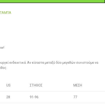
6-ΤΑΜΠΑ
ow!
υργεί ενδεικτικά. Αν είσαστε μεταξύ δύο μεγεθών συνιστούμε να
εθος.
US
ΣΤΗΘΟΣ
ΜΕΣΗ
28
91-96
77