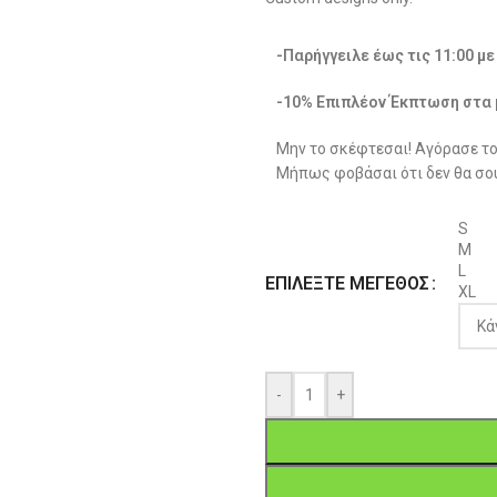
-Παρήγγειλε έως τις 11:00 μ
-10% Επιπλέον Έκπτωση στα 
Μην το σκέφτεσαι! Αγόρασε το
Μήπως φοβάσαι ότι δεν θα σου
S
M
L
ΕΠΙΛΈΞΤΕ ΜΈΓΕΘΟΣ
XL
-
+