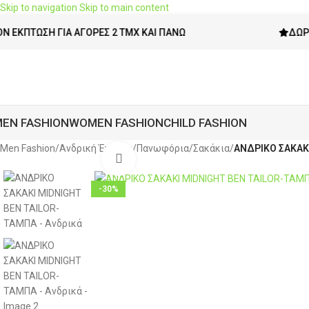
Skip to navigation
Skip to main content
ΣΗ ΓΙΑ ΑΓΟΡΈΣ 2 ΤΜΧ ΚΑΙ ΠΆΝΩ
ΔΩΡΕΆΝ ΜΕΤ
EN FASHION
WOMEN FASHION
CHILD FASHION
Men Fashion
/
Ανδρική Ένδυση
/
Πανωφόρια
/
Σακάκια
/
ΑΝΔΡΙΚΟ ΣΑΚΑΚ
Click to enlarge
-30%