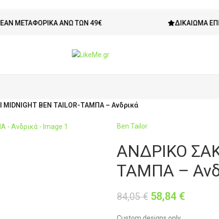
ΑΦΟΡΙΚΆ ΆΝΩ ΤΩΝ 49€
ΔΙΚΑΊΩΜΑ ΕΠΙΣΤΡΟΦΉ
Ι MIDNIGHT BEN TAILOR-ΤΑΜΠΑ – Ανδρικά
Ben Tailor
ΑΝΔΡΙΚΟ ΣΑΚ
ΤΑΜΠΑ – Ανδ
58,84
€
84,05
€
Custom designs only.