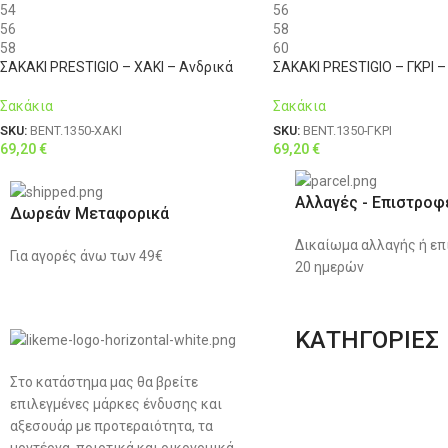
54
56
56
58
58
60
ΣΑΚΑΚΙ PRESTIGIO – ΧΑΚΙ – Ανδρικά
ΣΑΚΑΚΙ PRESTIGIO – ΓΚΡΙ –
Σακάκια
Σακάκια
SKU:
BENT.1350-ΧΑΚΙ
SKU:
BENT.1350-ΓΚΡΙ
69,20
€
69,20
€
Αλλαγές - Επιστροφ
Δωρεάν Μεταφορικά
Δικαίωμα αλλαγής ή επ
Για αγορές άνω των 49€
20 ημερών
ΚΑΤΗΓΟΡΙΕΣ
Στο κατάστημα μας θα βρείτε
Ανδρική Ένδυση
επιλεγμένες μάρκες ένδυσης και
Plus Size Ένδυση
αξεσουάρ με προτεραιότητα, τα