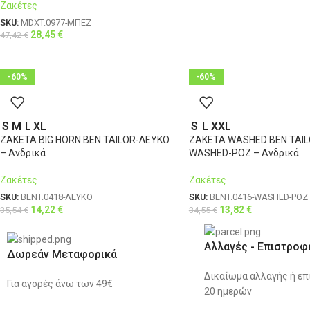
Ζακέτες
SKU:
MDXT.0977-ΜΠΕΖ
28,45
€
47,42
€
-60%
-60%
S
M
L
XL
S
L
XXL
ΖΑΚΕΤΑ BIG HORN BEN TAILOR-ΛΕΥΚΟ
ΖΑΚΕΤΑ WASHED BEN TAIL
– Ανδρικά
WASHED-ΡΟΖ – Ανδρικά
Ζακέτες
Ζακέτες
SKU:
BENT.0418-ΛΕΥΚΟ
SKU:
BENT.0416-WASHED-ΡΟΖ
14,22
€
13,82
€
35,54
€
34,55
€
Αλλαγές - Επιστροφ
Δωρεάν Μεταφορικά
Δικαίωμα αλλαγής ή επ
Για αγορές άνω των 49€
20 ημερών