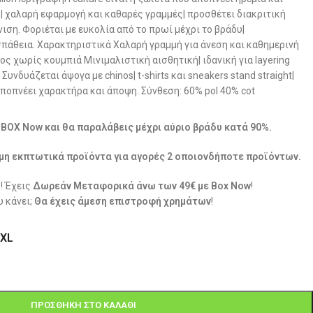
| χαλαρή εφαρμογή και καθαρές γραμμές| προσθέτει διακριτική
ιση. Φοριέται με ευκολία από το πρωί μέχρι το βράδυ|
άθεια. Χαρακτηριστικά Χαλαρή γραμμή για άνεση και καθημερινή
ος χωρίς κουμπιά Μινιμαλιστική αισθητική| ιδανική για layering
υνδυάζεται άψογα με chinos| t-shirts και sneakers stand straight|
 αποπνέει χαρακτήρα και άποψη. Σύνθεση: 60% pol 40% cot
ε BOX Now και θα παραλάβεις μέχρι αύριο βράδυ κατά 90%.
μη εκπτωτικά προϊόντα για αγορές 2 οποιονδήποτε προϊόντων.
! Έχεις
Δωρεάν Μεταφορικά άνω των 49€ με Box Now
!
 κάνει;
Θα έχεις άμεση επιστροφή χρημάτων
!
XL
ΠΡΟΣΘΉΚΗ ΣΤΟ ΚΑΛΆΘΙ