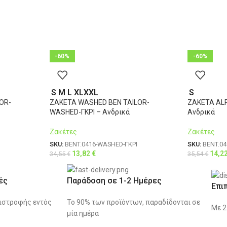
-60%
-60%
S
M
L
XL
XXL
S
OR-
ΖΑΚΕΤΑ WASHED BEN TAILOR-
ΖΑΚΕΤΑ AL
WASHED-ΓΚΡΙ – Ανδρικά
Ανδρικά
Ζακέτες
Ζακέτες
SKU:
BENT.0416-WASHED-ΓΚΡΙ
SKU:
BENT.0
13,82
€
14,2
34,55
€
35,54
€
ές
Παράδοση σε 1-2 Ημέρες
Επι
ιστροφής εντός
Το 90% των προϊόντων, παραδίδονται σε
Με 2
μία ημέρα