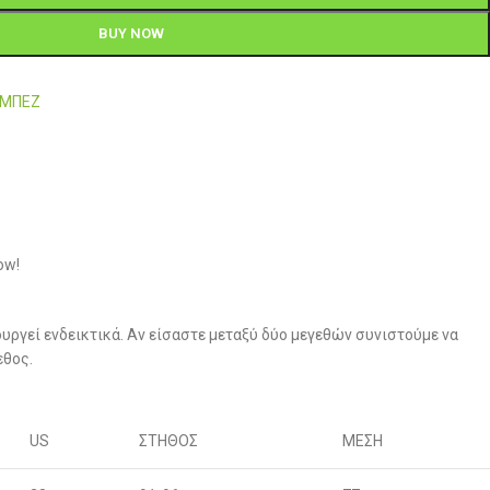
BUY NOW
-ΜΠΕΖ
ow!
υργεί ενδεικτικά. Αν είσαστε μεταξύ δύο μεγεθών συνιστούμε να
εθος.
US
ΣΤΗΘΟΣ
ΜΕΣΗ