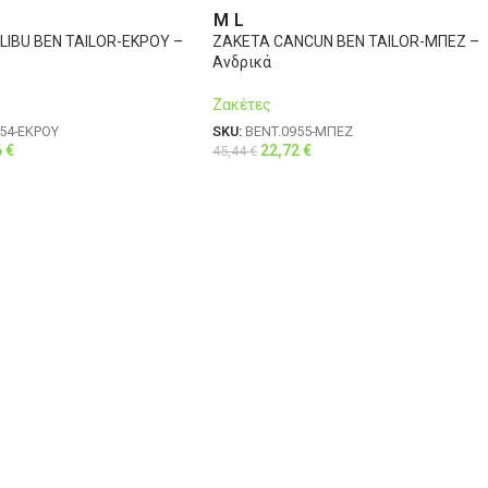
M
L
IBU BEN TAILOR-ΕΚΡΟΥ –
ΖΑΚΕΤΑ CANCUN BEN TAILOR-ΜΠΕΖ –
Ανδρικά
Ζακέτες
54-ΕΚΡΟΥ
SKU:
BENT.0955-ΜΠΕΖ
6
€
22,72
€
45,44
€