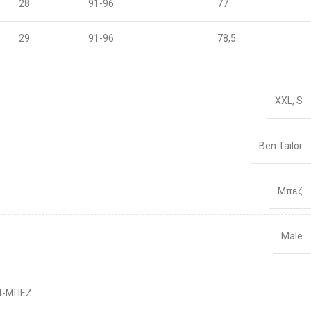
28
91-96
77
29
91-96
78,5
30
96-100
80
XXL
,
S
31
96-100
81,5
32
101-106
83
Ben Tailor
33
101-106
86
Μπεζ
34
106-111
88
Male
36
106-111
92
38
111-116
Διαθέσιμο 1-3 ημέρες
96
4-ΜΠΕΖ