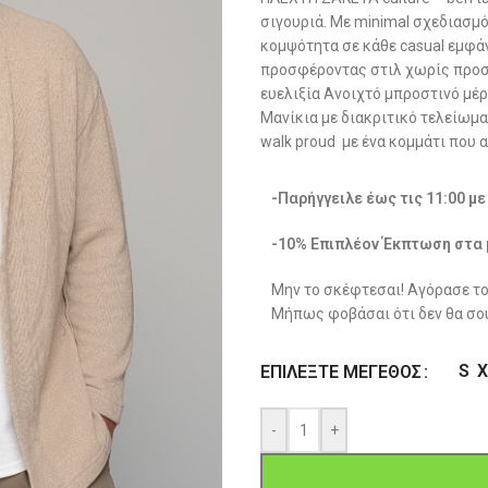
σιγουριά. Με minimal σχεδιασμό
κομψότητα σε κάθε casual εμφάν
προσφέροντας στιλ χωρίς προσπ
ευελιξία Ανοιχτό μπροστινό μέρ
Μανίκια με διακριτικό τελείωμα Σ
walk proud  με ένα κομμάτι που
-Παρήγγειλε έως τις 11:00 μ
-10% Επιπλέον Έκπτωση στα 
Μην το σκέφτεσαι! Αγόρασε το
Μήπως φοβάσαι ότι δεν θα σου
S
X
ΕΠΙΛΈΞΤΕ ΜΈΓΕΘΟΣ
-
+