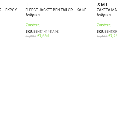
L
S
M
L
R – ΕΚΡΟΥ –
FLEECE JACKET BEN TAILOR – ΚΑΦΕ –
ΖΑΚΕΤΑ MAL
Ανδρικά
Ανδρικά
Ζακέτες
Ζακέτες
SKU:
BENT.1414-ΚΑΦΕ
SKU:
BENT.09
27,68
€
27,2
69,20
€
45,44
€