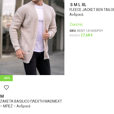
S
M
L
XL
FLEECE JACKET BEN TAILO
Ανδρικά
Ζακέτες
SKU:
BENT.1414-ΕΚΡΟΥ
27,68
€
69,20
€
-40%
M
ΖΑΚΕΤΑ BASILICO ΠΛΕΧΤΗ MADMEXT
– ΜΠΕΖ – Ανδρικά