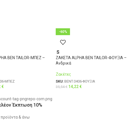
-60%
S
PHA BEN TAILOR-ΜΠΕΖ –
ΖΑΚΕΤΑ ALPHA BEN TAILOR-ΦΟΥΞΙΑ –
Ανδρικά
Ζακέτες
406-ΜΠΕΖ
SKU:
BENT.0406-ΦΟΥΞΙΑ
2
€
14,22
€
35,54
€
πλέον Έκπτωση 10%
 προϊόντα & άνω