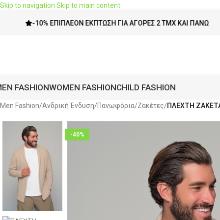
Skip to navigation
Skip to main content
-10% ΕΠΙΠΛΈΟΝ ΈΚΠΤΩΣΗ ΓΙΑ ΑΓΟΡΈΣ 2 ΤΜΧ ΚΑΙ ΠΆΝΩ
EN FASHION
WOMEN FASHION
CHILD FASHION
Men Fashion
/
Ανδρική Ένδυση
/
Πανωφόρια
/
Ζακέτες
/
ΠΛΕΧΤΗ ΖΑΚΕΤΑ
-40%