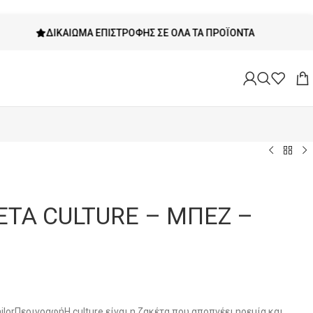
ΔΙΚΑΊΩΜΑ ΕΠΙΣΤΡΟΦΉΣ ΣΕ ΌΛΑ ΤΑ ΠΡΟΪΌΝΤΑ
ΕΤΑ CULTURE – ΜΠΕΖ –
ilorΠεριγραφήΗ culture είναι η ζακέτα που αποπνέει ηρεμία και