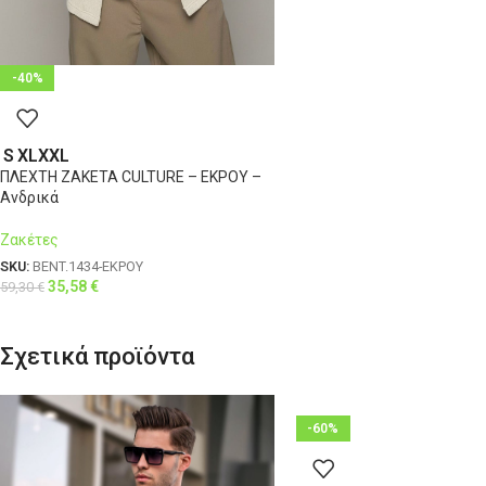
-40%
S
XL
XXL
ΠΛΕΧΤΗ ΖΑΚΕΤΑ CULTURE – ΕΚΡΟΥ –
Ανδρικά
Ζακέτες
SKU:
BENT.1434-ΕΚΡΟΥ
35,58
€
59,30
€
Σχετικά προϊόντα
-60%