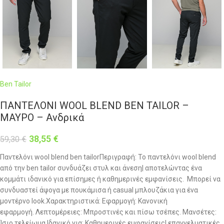
Ben Tailor
ΠΑΝΤΕΛΟΝΙ WOOL BLEND BEN TAILOR –
ΜΑΥΡΟ – Ανδρικά
38,55
€
59,30
€
Παντελόνι wool blend ben tailorΠεριγραφή: Το παντελόνι wool blend
από την ben tailor συνδυάζει στυλ και άνεση| αποτελώντας ένα
κομμάτι ιδανικό για επίσημες ή καθημερινές εμφανίσεις. Μπορεί να
συνδυαστεί άψογα με πουκάμισα ή casual μπλουζάκια για ένα
μοντέρνο look.Χαρακτηριστικά: Εφαρμογή: Κανονική
εφαρμογή. Λεπτομέρειες: Μπροστινές και πίσω τσέπες. Μανσέτες:
Ίσιο τελείωμα.Ιδανικό για: Καθημερινές εμφανίσεις| επαγγελματικές