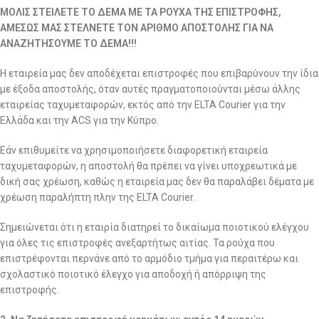
ΜΟΛΙΣ ΣΤΕΙΛΕΤΕ ΤΟ ΔΕΜΑ ΜΕ ΤΑ ΡΟΥΧΑ ΤΗΣ ΕΠΙΣΤΡΟΦΗΣ,
ΑΜΕΣΩΣ ΜΑΣ ΣΤΕΛΝΕΤΕ ΤΟΝ ΑΡΙΘΜΟ ΑΠΟΣΤΟΛΗΣ ΓΙΑ ΝΑ
ΑΝΑΖΗΤΗΣΟΥΜΕ ΤΟ ΔΕΜΑ!!!
Η εταιρεία μας δεν αποδέχεται επιστροφές που επιβαρύνουν την ίδια
με έξοδα αποστολής, όταν αυτές πραγματοποιούνται μέσω άλλης
εταιρείας ταχυμεταφορών, εκτός από την ELTA Courier για την
Ελλάδα και την ACS για την Κύπρο.
Εάν επιθυμείτε να χρησιμοποιήσετε διαφορετική εταιρεία
ταχυμεταφορών, η αποστολή θα πρέπει να γίνει υποχρεωτικά με
δική σας χρέωση, καθώς η εταιρεία μας δεν θα παραλάβει δέματα με
χρέωση παραλήπτη πλην της ELTA Courier.
Σημειώνεται ότι η εταιρία διατηρεί το δικαίωμα ποιοτικού ελέγχου
για όλες τις επιστροφές ανεξαρτήτως αιτίας. Τα ρούχα που
επιστρέφονται περνάνε από το αρμόδιο τμήμα για περαιτέρω και
σχολαστικό ποιοτικό έλεγχο για αποδοχή ή απόρριψη της
επιστροφής.