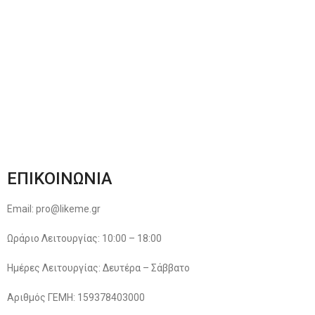
Αποστολές & Επιστροφές
Φόρμα Αλλαγών – Επιστροφών
Μέθοδοι Πληρωμής
Παρακολούθηση Παραγγελίας
Όροι & Προϋποθέσεις
Πολιτική Απορρήτου
ΕΠΙΚΟΙΝΩΝΙΑ
Email: pro@likeme.gr
Ωράριο Λειτουργίας: 10:00 – 18:00
Ημέρες Λειτουργίας: Δευτέρα – Σάββατο
Αριθμός ΓΕΜΗ: 159378403000