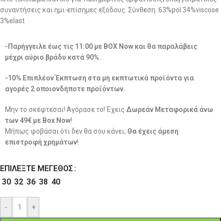
συναντήσεις και ημι-επίσημες εξόδους. Σύνθεση: 63%pol 34%viscose
3%elast
-Παρήγγειλε έως τις 11:00 με BOX Now και θα παραλάβεις
μέχρι αύριο βράδυ κατά 90%.
-10% Επιπλέον Έκπτωση στα μη εκπτωτικά προϊόντα για
αγορές 2 οποιονδήποτε προϊόντων.
Μην το σκέφτεσαι! Αγόρασε το! Έχεις
Δωρεάν Μεταφορικά άνω
των 49€ με Box Now
!
Μήπως φοβάσαι ότι δεν θα σου κάνει;
Θα έχεις άμεση
επιστροφή χρημάτων
!
ΕΠΙΛΈΞΤΕ ΜΈΓΕΘΟΣ
30
32
36
38
40
-
+