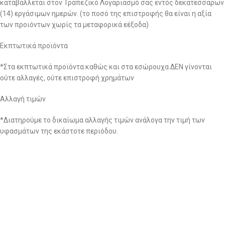
καταβάλλεται στον Τραπεζικό Λογαριασμό σας εντός δεκατεσσάρων
(14) εργάσιμων ημερών. (το ποσό της επιστροφής θα είναι η αξία
των προιόντων χωρίς τα μεταφορικά εέξοδα)
Εκπτωτικά προϊόντα
*Στα εκπτωτικά προϊόντα καθώς και στα εσώρουχα ΔΕΝ γίνονται
ούτε αλλαγές, ούτε επιστροφή χρημάτων
Αλλαγή τιμών
*Διατηρούμε το δικαίωμα αλλαγής τιμών ανάλογα την τιμή των
υφασμάτων της εκάστοτε περιόδου.
3. Ειδικοί όροι:
– Μετά την πάροδο των δεκατεσσάρων (14) ημερών από την
ημερομηνία αγοράς δεν μπορεί να πραγματοποιηθεί καμία αλλαγή
και δεν γίνεται επιστροφή χρημάτων για κανένα λόγο.
– Σε περίπτωση που από την αλλαγή που κάνατε προκύψει κάποιο