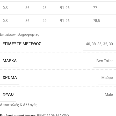
XS
36
28
91-96
77
XS
36
29
91-96
78,5
S
38
30
96-100
80
Επιπλέον πληροφορίες
ΕΠΙΛΈΞΤΕ ΜΈΓΕΘΟΣ
40
,
38
,
36
,
32
,
30
S
40
31
96-100
81,5
M
42
32
101-106
83
ΜΆΡΚΑ
Ben Tailor
M
44
33
101-106
86
ΧΡΏΜΑ
Μαύρο
L
46
34
106-111
88
ΦΎΛΟ
Male
L
48
36
106-111
92
Αποστολές & Αλλαγές
ΔΙΑΘΕΣΙΜΌΤΗΤΑ
XL
50
38
111-116
Διαθέσιμο 1-3 ημέρες
96
Κωδικός προϊόντος:
BENT.1106-ΜΑΥΡΟ