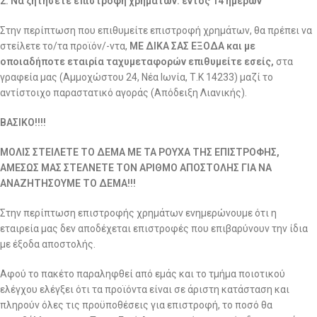
2. Να ζητήσετε επιστροφή χρημάτων: εντός 14 ημερών
Στην περίπτωση που επιθυμείτε επιστροφή χρημάτων, θα πρέπει να
στείλετε το/τα προϊόν/-ντα,
ΜΕ ΔΙΚΑ ΣΑΣ ΕΞΟΔΑ και με
οποιαδήποτε εταιρία ταχυμεταφορών επιθυμείτε εσείς,
στα
γραφεία μας (Αμμοχώστου 24, Νέα Ιωνία, Τ.Κ 14233) μαζί το
αντίστοιχο παραστατικό αγοράς (Απόδειξη Λιανικής).
ΒΑΣΙΚΟ!!!!
ΜΟΛΙΣ ΣΤΕΙΛΕΤΕ ΤΟ ΔΕΜΑ ΜΕ ΤΑ ΡΟΥΧΑ ΤΗΣ ΕΠΙΣΤΡΟΦΗΣ,
ΑΜΕΣΩΣ ΜΑΣ ΣΤΕΛΝΕΤΕ ΤΟΝ ΑΡΙΘΜΟ ΑΠΟΣΤΟΛΗΣ ΓΙΑ ΝΑ
ΑΝΑΖΗΤΗΣΟΥΜΕ ΤΟ ΔΕΜΑ!!!
Στην περίπτωση επιστροφής χρημάτων ενημερώνουμε ότι η
εταιρεία μας δεν αποδέχεται επιστροφές που επιβαρύνουν την ίδια
με έξοδα αποστολής.
Αφού το πακέτο παραληφθεί από εμάς και το τμήμα ποιοτικού
ελέγχου ελέγξει ότι τα προϊόντα είναι σε άριστη κατάσταση και
πληρούν όλες τις προϋποθέσεις για επιστροφή, το ποσό θα