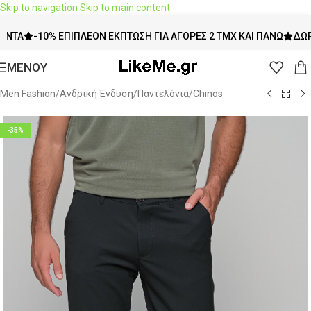
Skip to navigation
Skip to main content
-10% ΕΠΙΠΛΈΟΝ ΈΚΠΤΩΣΗ ΓΙΑ ΑΓΟΡΈΣ 2 ΤΜΧ ΚΑΙ ΠΆΝΩ
ΔΩΡΕΆΝ
ΜΕΝΟΥ
Men Fashion
/
Ανδρική Ένδυση
/
Παντελόνια
/
Chinos
-35%