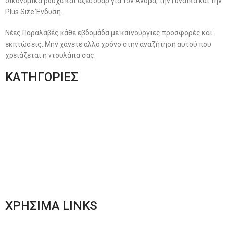
οικονομικά ρούχα και αξεσουάρ για τον Άνδρα, την Γυναίκα και την
Plus Size Ένδυση.
Νέες Παραλαβές κάθε εβδομάδα με καινούργιες προσφορές και
εκπτώσεις. Μην χάνετε άλλο χρόνο στην αναζήτηση αυτού που
χρειάζεται η ντουλάπα σας.
ΚΑΤΗΓΟΡΙΕΣ
Ανδρική Ένδυση
Plus Size Ένδυση
Γυναικεία Ένδυση
Men’s New Collection
Women’s New Collection
ΧΡΗΣΙΜΑ LINKS