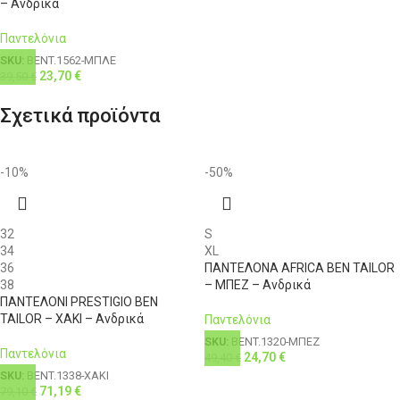
– Ανδρικά
Παντελόνια
SKU:
BENT.1562-ΜΠΛΕ
23,70
€
39,50
€
Σχετικά προϊόντα
-10%
-50%
32
S
34
XL
36
ΠΑΝΤΕΛΟΝΑ AFRICA BEN TAILOR
38
– ΜΠΕΖ – Ανδρικά
ΠΑΝΤΕΛΟΝΙ PRESTIGIO BEN
TAILOR – ΧΑΚΙ – Ανδρικά
Παντελόνια
SKU:
BENT.1320-ΜΠΕΖ
Παντελόνια
24,70
€
49,40
€
SKU:
BENT.1338-ΧΑΚΙ
71,19
€
79,10
€