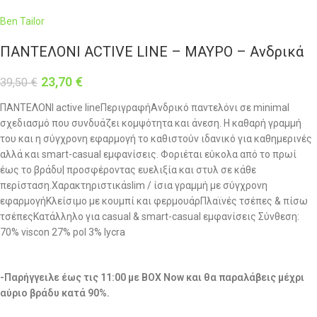
Ben Tailor
ΠΑΝΤΕΛΟΝΙ ACTIVE LINE – ΜΑΥΡΟ – Ανδρικά
23,70
€
39,50
€
ΠΑΝΤΕΛΟΝΙ active lineΠεριγραφήΑνδρικό παντελόνι σε minimal
σχεδιασμό που συνδυάζει κομψότητα και άνεση. Η καθαρή γραμμή
του και η σύγχρονη εφαρμογή το καθιστούν ιδανικό για καθημερινές
αλλά και smart-casual εμφανίσεις. Φοριέται εύκολα από το πρωί
έως το βράδυ| προσφέροντας ευελιξία και στυλ σε κάθε
περίσταση.Χαρακτηριστικάslim / ίσια γραμμή με σύγχρονη
εφαρμογήΚλείσιμο με κουμπί και φερμουάρΠλαϊνές τσέπες & πίσω
τσέπεςΚατάλληλο για casual & smart-casual εμφανίσεις Σύνθεση:
70% viscon 27% pol 3% lycra
-Παρήγγειλε έως τις 11:00 με BOX Now και θα παραλάβεις μέχρι
αύριο βράδυ κατά 90%.