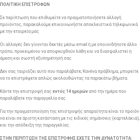
ΠΟΛΙΤΙΚΗ ΕΠΙΣΤΡΟΦΩΝ
Σε περίπτωση που επιθυμείτε να πραγματοποιήσετε αλλαγή
προϊόντος, παρακαλούμε επικοινωνήστε αποκλειστικά τηλεφωνικά
με την εταιρεία μας.
Οι αλλαγές δεν γίνονται δεκτές μέσω email ή με οποιονδήποτε άλλο
τρόπο, προκειμένου να αποφευχθούν λάθη και να διασφαλιστεί η
άμεση και σωστή εξυπηρέτησή σας
Δεν σας ταιριάζει αυτό που παραλάβατε; Κανένα πρόβλημα, μπορείτε
να το επιστρέψετε απλώς ακολουθώντας τα παρακάτω βήματα.
Κάντε την επιστροφή σας
εντός 14 ημερών
από την ημέρα που
παραλάβατε την παραγγελία σας.
Για την πραγματοποίηση της επιστροφής απαραίτητα είναι το προϊόν
να είναι σε άριστη κατάσταση με τις ειδικές σημάνσεις (καρτελάκια),
και την απόδειξη της παραγγελίας.
ΣΤΗΝ ΠΕΡΙΠΤΩΣΗ ΤΗΣ ΕΠΙΣΤΡΟΦΗΣ ΕΧΕΤΕ ΤΗΝ ΔΥΝΑΤΟΤΗΤΑ: