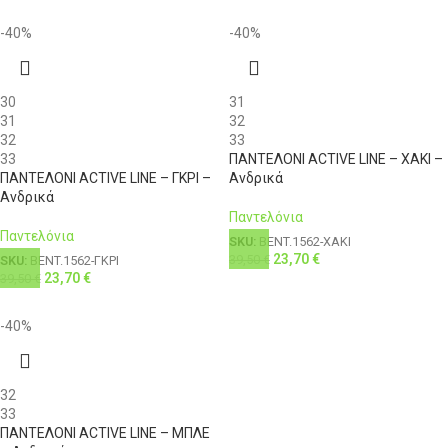
3XL
56
44
121-126
108
-40%
-40%
4XL
58
46
126-131
112
30
31
31
32
32
33
33
ΠΑΝΤΕΛΟΝΙ ACTIVE LINE – ΧΑΚΙ –
ΠΑΝΤΕΛΟΝΙ ACTIVE LINE – ΓΚΡΙ –
Ανδρικά
Ανδρικά
Παντελόνια
Παντελόνια
SKU:
BENT.1562-ΧΑΚΙ
23,70
€
39,50
€
SKU:
BENT.1562-ΓΚΡΙ
23,70
€
39,50
€
-40%
32
33
ΠΑΝΤΕΛΟΝΙ ACTIVE LINE – ΜΠΛΕ