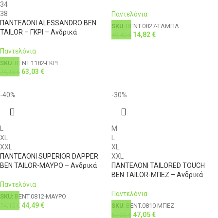
34
38
Παντελόνια
ΠΑΝΤΕΛΟΝΙ ALESSANDRO BEN
SKU:
BENT.0827-ΤΑΜΠΑ
TAILOR – ΓΚΡΙ – Ανδρικά
14,82
€
49,40
€
Παντελόνια
SKU:
BENT.1182-ΓΚΡΙ
63,03
€
74,15
€
-40%
-30%
L
M
XL
L
XXL
XL
ΠΑΝΤΕΛΟΝΙ SUPERIOR DAPPER
XXL
BEN TAILOR-ΜΑΥΡΟ – Ανδρικά
ΠΑΝΤΕΛΟΝΙ TAILORED TOUCH
BEN TAILOR-ΜΠΕΖ – Ανδρικά
Παντελόνια
Παντελόνια
SKU:
BENT.0812-ΜΑΥΡΟ
44,49
€
74,15
€
SKU:
BENT.0810-ΜΠΕΖ
47,05
€
67,22
€