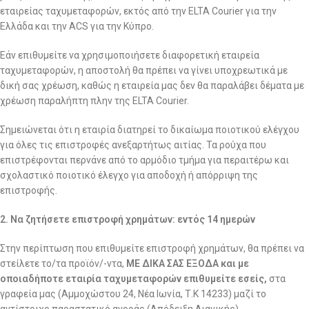
εταιρείας ταχυμεταφορών, εκτός από την ELTA Courier για την
Ελλάδα και την ACS για την Κύπρο.
Εάν επιθυμείτε να χρησιμοποιήσετε διαφορετική εταιρεία
ταχυμεταφορών, η αποστολή θα πρέπει να γίνει υποχρεωτικά με
δική σας χρέωση, καθώς η εταιρεία μας δεν θα παραλάβει δέματα με
χρέωση παραλήπτη πλην της ELTA Courier.
Σημειώνεται ότι η εταιρία διατηρεί το δικαίωμα ποιοτικού ελέγχου
για όλες τις επιστροφές ανεξαρτήτως αιτίας. Τα ρούχα που
επιστρέφονται περνάνε από το αρμόδιο τμήμα για περαιτέρω και
σχολαστικό ποιοτικό έλεγχο για αποδοχή ή απόρριψη της
επιστροφής.
2. Να ζητήσετε επιστροφή χρημάτων: εντός 14 ημερών
Στην περίπτωση που επιθυμείτε επιστροφή χρημάτων, θα πρέπει να
στείλετε το/τα προϊόν/-ντα,
ΜΕ ΔΙΚΑ ΣΑΣ ΕΞΟΔΑ και με
οποιαδήποτε εταιρία ταχυμεταφορών επιθυμείτε εσείς,
στα
γραφεία μας (Αμμοχώστου 24, Νέα Ιωνία, Τ.Κ 14233) μαζί το
αντίστοιχο παραστατικό αγοράς (Απόδειξη Λιανικής).