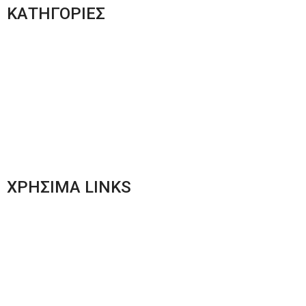
ΚΑΤΗΓΟΡΙΕΣ
Ανδρική Ένδυση
Plus Size Ένδυση
Γυναικεία Ένδυση
Men’s New Collection
Women’s New Collection
ΧΡΗΣΙΜΑ LINKS
Αποστολές & Επιστροφές
Φόρμα Αλλαγών – Επιστροφών
Μέθοδοι Πληρωμής
Παρακολούθηση Παραγγελίας