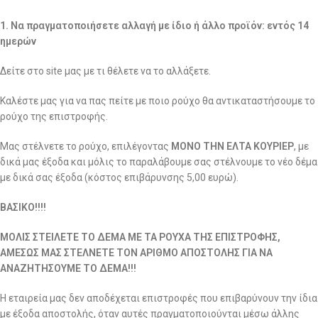
1. Να πραγματοποιήσετε αλλαγή με ίδιο ή άλλο προϊόν: εντός 14
ημερών
Δείτε στο site μας με τι θέλετε να το αλλάξετε.
Καλέστε μας για να πας πείτε με ποιο ρούχο θα αντικαταστήσουμε το
ρούχο της επιστροφής.
Μας στέλνετε το ρούχο, επιλέγοντας
ΜΟΝΟ ΤΗΝ ΕΛΤΑ ΚΟΥΡΙΕΡ
, με
δικά μας έξοδα και μόλις το παραλάβουμε σας στέλνουμε το νέο δέμα
με δικά σας έξοδα (κόστος επιβάρυνσης 5,00 ευρώ).
ΒΑΣΙΚΟ!!!!
ΜΟΛΙΣ ΣΤΕΙΛΕΤΕ ΤΟ ΔΕΜΑ ΜΕ ΤΑ ΡΟΥΧΑ ΤΗΣ ΕΠΙΣΤΡΟΦΗΣ,
ΑΜΕΣΩΣ ΜΑΣ ΣΤΕΛΝΕΤΕ ΤΟΝ ΑΡΙΘΜΟ ΑΠΟΣΤΟΛΗΣ ΓΙΑ ΝΑ
ΑΝΑΖΗΤΗΣΟΥΜΕ ΤΟ ΔΕΜΑ!!!
Η εταιρεία μας δεν αποδέχεται επιστροφές που επιβαρύνουν την ίδια
με έξοδα αποστολής, όταν αυτές πραγματοποιούνται μέσω άλλης