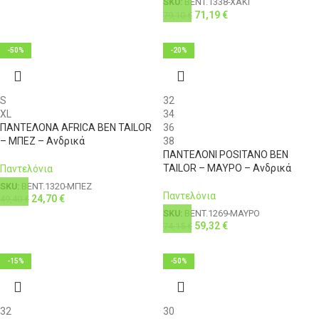
SKU:
BENT.1338-ΧΑΚΙ
71,19
€
79,10
€
-50%
-20%
S
32
XL
34
ΠΑΝΤΕΛΟΝΑ AFRICA BEN TAILOR
36
– ΜΠΕΖ – Ανδρικά
38
ΠΑΝΤΕΛΟΝΙ POSITANO BEN
TAILOR – ΜΑΥΡΟ – Ανδρικά
Παντελόνια
SKU:
BENT.1320-ΜΠΕΖ
Παντελόνια
24,70
€
49,40
€
SKU:
BENT.1269-ΜΑΥΡΟ
59,32
€
74,15
€
-15%
-50%
32
30