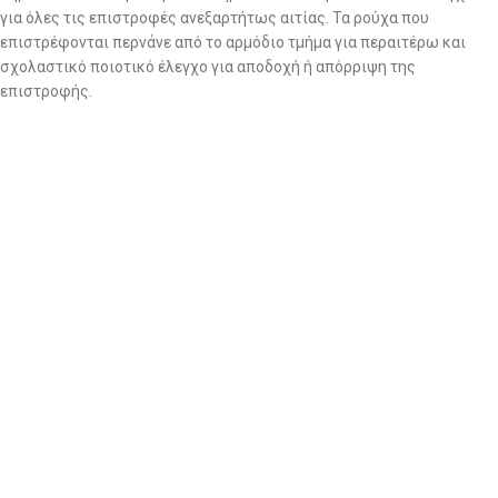
για όλες τις επιστροφές ανεξαρτήτως αιτίας. Τα ρούχα που
επιστρέφονται περνάνε από το αρμόδιο τμήμα για περαιτέρω και
σχολαστικό ποιοτικό έλεγχο για αποδοχή ή απόρριψη της
επιστροφής.
2. Να ζητήσετε επιστροφή χρημάτων: εντός 14 ημερών
Στην περίπτωση που επιθυμείτε επιστροφή χρημάτων, θα πρέπει να
στείλετε το/τα προϊόν/-ντα,
ΜΕ ΔΙΚΑ ΣΑΣ ΕΞΟΔΑ και με
οποιαδήποτε εταιρία ταχυμεταφορών επιθυμείτε εσείς,
στα
γραφεία μας (Αμμοχώστου 24, Νέα Ιωνία, Τ.Κ 14233) μαζί το
αντίστοιχο παραστατικό αγοράς (Απόδειξη Λιανικής).
ΒΑΣΙΚΟ!!!!
ΜΟΛΙΣ ΣΤΕΙΛΕΤΕ ΤΟ ΔΕΜΑ ΜΕ ΤΑ ΡΟΥΧΑ ΤΗΣ ΕΠΙΣΤΡΟΦΗΣ,
ΑΜΕΣΩΣ ΜΑΣ ΣΤΕΛΝΕΤΕ ΤΟΝ ΑΡΙΘΜΟ ΑΠΟΣΤΟΛΗΣ ΓΙΑ ΝΑ
ΑΝΑΖΗΤΗΣΟΥΜΕ ΤΟ ΔΕΜΑ!!!
Στην περίπτωση επιστροφής χρημάτων ενημερώνουμε ότι η
εταιρεία μας δεν αποδέχεται επιστροφές που επιβαρύνουν την ίδια