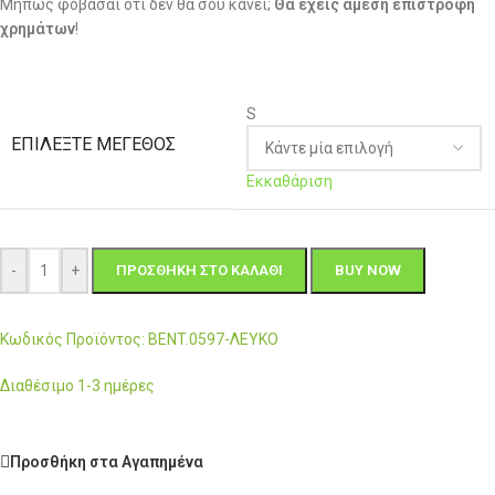
Μήπως φοβάσαι ότι δεν θα σου κάνει;
Θα έχεις άμεση επιστροφή
χρημάτων
!
S
ΕΠΙΛΈΞΤΕ ΜΈΓΕΘΟΣ
Εκκαθάριση
-
+
ΠΡΟΣΘΉΚΗ ΣΤΟ ΚΑΛΆΘΙ
BUY NOW
Κωδικός Προϊόντος: BENT.0597-ΛΕΥΚΟ
Διαθέσιμο 1-3 ημέρες
Προσθήκη στα Αγαπημένα