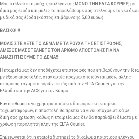
Μας στέλνετε το ρούχο, επιλέγοντας
ΜΟΝΟ ΤΗΝ ΕΛΤΑ ΚΟΥΡΙΕΡ
, με
δικά μας έξοδα και μόλις το παραλάβουμε σας στέλνουμε το νέο δέμα
με δικά σας έξοδα (κόστος επιβάρυνσης 5,00 ευρώ).
ΒΑΣΙΚΟ!!!!
ΜΟΛΙΣ ΣΤΕΙΛΕΤΕ ΤΟ ΔΕΜΑ ΜΕ ΤΑ ΡΟΥΧΑ ΤΗΣ ΕΠΙΣΤΡΟΦΗΣ,
ΑΜΕΣΩΣ ΜΑΣ ΣΤΕΛΝΕΤΕ ΤΟΝ ΑΡΙΘΜΟ ΑΠΟΣΤΟΛΗΣ ΓΙΑ ΝΑ
ΑΝΑΖΗΤΗΣΟΥΜΕ ΤΟ ΔΕΜΑ!!!
Η εταιρεία μας δεν αποδέχεται επιστροφές που επιβαρύνουν την ίδια
με έξοδα αποστολής, όταν αυτές πραγματοποιούνται μέσω άλλης
εταιρείας ταχυμεταφορών, εκτός από την ELTA Courier για την
Ελλάδα και την ACS για την Κύπρο.
Εάν επιθυμείτε να χρησιμοποιήσετε διαφορετική εταιρεία
ταχυμεταφορών, η αποστολή θα πρέπει να γίνει υποχρεωτικά με
δική σας χρέωση, καθώς η εταιρεία μας δεν θα παραλάβει δέματα με
χρέωση παραλήπτη πλην της ELTA Courier.
Σημειώνεται ότι η εταιρία διατηρεί το δικαίωμα ποιοτικού ελέγχου