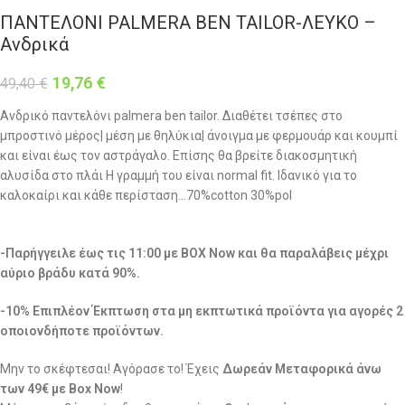
ΠΑΝΤΕΛΟΝΙ PALMERA BEN TAILOR-ΛΕΥΚΟ –
Ανδρικά
19,76
€
49,40
€
Ανδρικό παντελόνι palmera ben tailor. Διαθέτει τσέπες στο
μπροστινό μέρος| μέση με θηλύκια| άνοιγμα με φερμουάρ και κουμπί
και είναι έως τον αστράγαλο. Επίσης θα βρείτε διακοσμητική
αλυσίδα στο πλάι Η γραμμή του είναι normal fit. Ιδανικό για το
καλοκαίρι και κάθε περίσταση…70%cotton 30%pol
-Παρήγγειλε έως τις 11:00 με BOX Now και θα παραλάβεις μέχρι
αύριο βράδυ κατά 90%.
-10% Επιπλέον Έκπτωση στα μη εκπτωτικά προϊόντα για αγορές 2
οποιονδήποτε προϊόντων.
Μην το σκέφτεσαι! Αγόρασε το! Έχεις
Δωρεάν Μεταφορικά άνω
των 49€ με Box Now
!