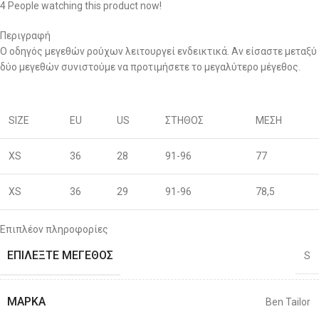
4
People watching this product now!
Περιγραφή
Ο οδηγός μεγεθών ρούχων λειτουργεί ενδεικτικά. Αν είσαστε μεταξύ
δύο μεγεθών συνιστούμε να προτιμήσετε το μεγαλύτερο μέγεθος.
SIZE
EU
US
ΣΤΗΘΟΣ
ΜΕΣΗ
XS
36
28
91-96
77
XS
36
29
91-96
78,5
S
38
30
96-100
80
Επιπλέον πληροφορίες
ΕΠΙΛΈΞΤΕ ΜΈΓΕΘΟΣ
S
S
40
31
96-100
81,5
M
42
32
101-106
83
ΜΆΡΚΑ
Ben Tailor