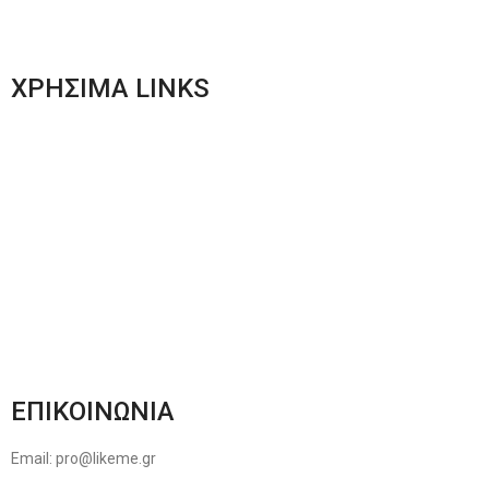
Women’s New Collection
ΧΡΗΣΙΜΑ LINKS
Αποστολές & Επιστροφές
Φόρμα Αλλαγών – Επιστροφών
Μέθοδοι Πληρωμής
Παρακολούθηση Παραγγελίας
Όροι & Προϋποθέσεις
Πολιτική Απορρήτου
ΕΠΙΚΟΙΝΩΝΙΑ
Email: pro@likeme.gr