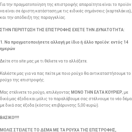
Για την πραγματοποίηση της επιστροφής απαραίτητα είναι το προϊόν
να είναι σε άριστη κατάσταση με τις ειδικές σημάνσεις (καρτελάκια),
και την απόδειξη της παραγγελίας.
ΣΤΗΝ ΠΕΡΙΠΤΩΣΗ ΤΗΣ ΕΠΙΣΤΡΟΦΗΣ ΕΧΕΤΕ ΤΗΝ ΔΥΝΑΤΟΤΗΤΑ:
1. Να πραγματοποιήσετε αλλαγή με ίδιο ή άλλο προϊόν: εντός 14
ημερών
Δείτε στο site μας με τι θέλετε να το αλλάξετε.
Καλέστε μας για να πας πείτε με ποιο ρούχο θα αντικαταστήσουμε το
ρούχο της επιστροφής.
Μας στέλνετε το ρούχο, επιλέγοντας
ΜΟΝΟ ΤΗΝ ΕΛΤΑ ΚΟΥΡΙΕΡ
, με
δικά μας έξοδα και μόλις το παραλάβουμε σας στέλνουμε το νέο δέμα
με δικά σας έξοδα (κόστος επιβάρυνσης 5,00 ευρώ).
ΒΑΣΙΚΟ!!!!
ΜΟΛΙΣ ΣΤΕΙΛΕΤΕ ΤΟ ΔΕΜΑ ΜΕ ΤΑ ΡΟΥΧΑ ΤΗΣ ΕΠΙΣΤΡΟΦΗΣ,