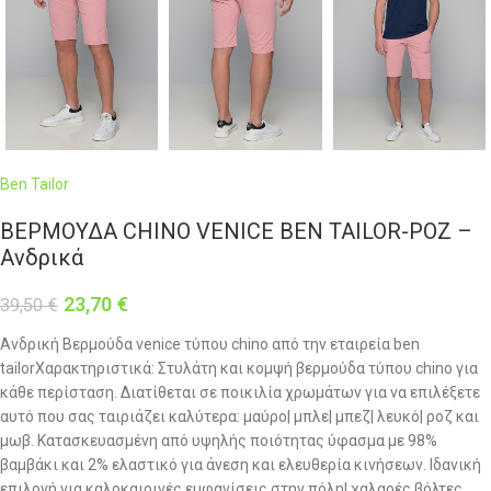
Ben Tailor
ΒΕΡΜΟΥΔΑ CHINO VENICE BEN TAILOR-ΡΟΖ –
Ανδρικά
23,70
€
39,50
€
Ανδρική Βερμούδα venice τύπου chino από την εταιρεία ben
tailorΧαρακτηριστικά: Στυλάτη και κομψή βερμούδα τύπου chino για
κάθε περίσταση. Διατίθεται σε ποικιλία χρωμάτων για να επιλέξετε
αυτό που σας ταιριάζει καλύτερα: μαύρο| μπλε| μπεζ| λευκό| ροζ και
μωβ. Κατασκευασμένη από υψηλής ποιότητας ύφασμα με 98%
βαμβάκι και 2% ελαστικό για άνεση και ελευθερία κινήσεων. Ιδανική
επιλογή για καλοκαιρινές εμφανίσεις στην πόλη| χαλαρές βόλτες