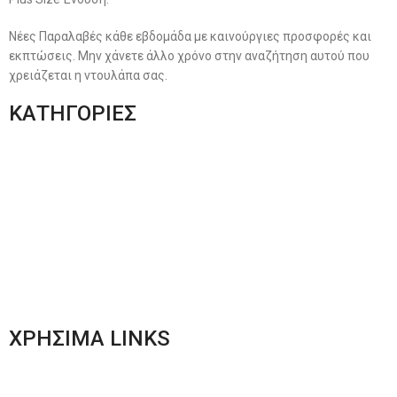
Νέες Παραλαβές κάθε εβδομάδα με καινούργιες προσφορές και
εκπτώσεις. Μην χάνετε άλλο χρόνο στην αναζήτηση αυτού που
χρειάζεται η ντουλάπα σας.
ΚΑΤΗΓΟΡΙΕΣ
Ανδρική Ένδυση
Plus Size Ένδυση
Γυναικεία Ένδυση
Men’s New Collection
Women’s New Collection
ΧΡΗΣΙΜΑ LINKS
Αποστολές & Επιστροφές