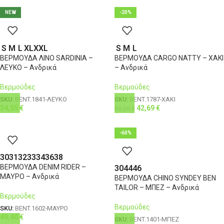
NEW
-20%
S
M
L
XL
XXL
S
M
L
ΒΕΡΜΟΥΔΑ ΛΙΝΟ SARDINIA –
ΒΕΡΜΟΥΔΑ CARGO NATTY – ΧΑΚΙ
ΛΕΥΚΟ – Ανδρικά
– Ανδρικά
Βερμούδες
Βερμούδες
SKU:
BENT.1841-ΛΕΥΚΟ
SKU:
BENT.1787-ΧΑΚΙ
34,55
€
42,69
€
53,36
€
-60%
30
31
32
33
34
36
38
ΒΕΡΜΟΥΔΑ DENIM RIDER –
30
44
46
ΜΑΥΡΟ – Ανδρικά
ΒΕΡΜΟΥΔΑ CHINO SYNDEY BEN
TAILOR – ΜΠΕΖ – Ανδρικά
Βερμούδες
Βερμούδες
SKU:
BENT.1602-ΜΑΥΡΟ
49,40
€
SKU:
BENT.1401-ΜΠΕΖ