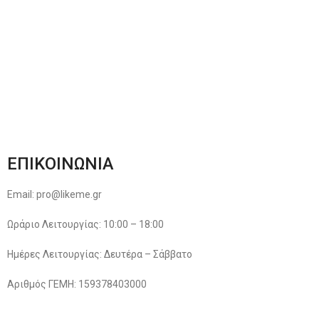
Φόρμα Αλλαγών – Επιστροφών
Μέθοδοι Πληρωμής
Παρακολούθηση Παραγγελίας
Όροι & Προϋποθέσεις
Πολιτική Απορρήτου
ΕΠΙΚΟΙΝΩΝΙΑ
Email: pro@likeme.gr
Ωράριο Λειτουργίας: 10:00 – 18:00
Ημέρες Λειτουργίας: Δευτέρα – Σάββατο
Αριθμός ΓΕΜΗ: 159378403000