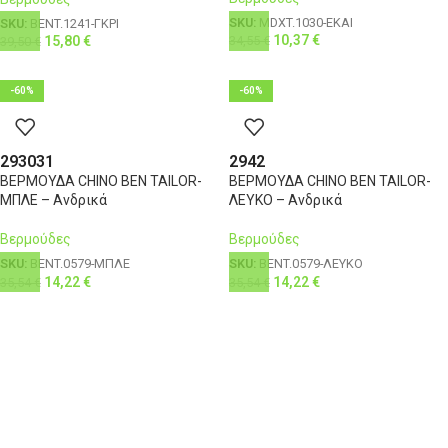
SKU:
MDXT.1030-ΕΚΑΙ
SKU:
BENT.1241-ΓΚΡΙ
10,37
€
34,55
€
15,80
€
39,50
€
-60%
-60%
29
30
31
29
42
ΒΕΡΜΟΥΔΑ CHINO BEN TAILOR-
ΒΕΡΜΟΥΔΑ CHINO BEN TAILOR-
ΜΠΛΕ – Ανδρικά
ΛΕΥΚΟ – Ανδρικά
Βερμούδες
Βερμούδες
SKU:
BENT.0579-ΜΠΛΕ
SKU:
BENT.0579-ΛΕΥΚΟ
14,22
€
14,22
€
35,54
€
35,54
€