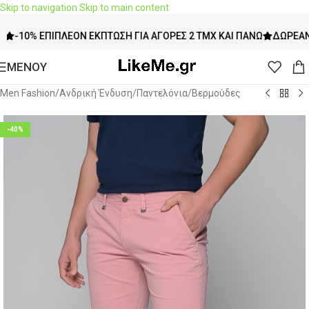
Skip to navigation
Skip to main content
-10% ΕΠΙΠΛΈΟΝ ΈΚΠΤΩΣΗ ΓΙΑ ΑΓΟΡΈΣ 2 ΤΜΧ ΚΑΙ ΠΆΝΩ
ΔΩΡΕΆΝ ΜΕ
ΜΕΝΟΥ
Men Fashion
/
Ανδρική Ένδυση
/
Παντελόνια
/
Βερμούδες
-40%