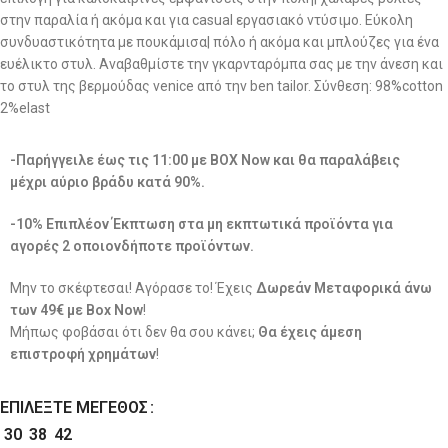
στην παραλία ή ακόμα και για casual εργασιακό ντύσιμο. Εύκολη
συνδυαστικότητα με πουκάμισα| πόλο ή ακόμα και μπλούζες για ένα
ευέλικτο στυλ. Αναβαθμίστε την γκαρνταρόμπα σας με την άνεση και
το στυλ της βερμούδας venice από την ben tailor. Σύνθεση: 98%cotton
2%elast
-Παρήγγειλε έως τις 11:00 με BOX Now και θα παραλάβεις
μέχρι αύριο βράδυ κατά 90%.
-10% Επιπλέον Έκπτωση στα μη εκπτωτικά προϊόντα για
αγορές 2 οποιονδήποτε προϊόντων.
Μην το σκέφτεσαι! Αγόρασε το! Έχεις
Δωρεάν Μεταφορικά άνω
των 49€ με Box Now
!
Μήπως φοβάσαι ότι δεν θα σου κάνει;
Θα έχεις άμεση
επιστροφή χρημάτων
!
ΕΠΙΛΈΞΤΕ ΜΈΓΕΘΟΣ
30
38
42