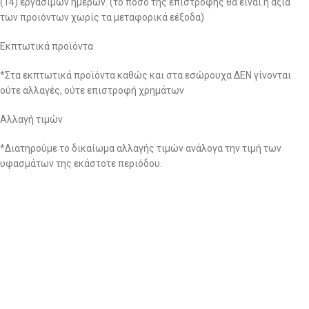
(14) εργάσιμων ημερών. (το ποσό της επιστροφής θα είναι η αξία
των προιόντων χωρίς τα μεταφορικά εέξοδα)
Εκπτωτικά προϊόντα
*Στα εκπτωτικά προϊόντα καθώς και στα εσώρουχα ΔΕΝ γίνονται
ούτε αλλαγές, ούτε επιστροφή χρημάτων
Αλλαγή τιμών
*Διατηρούμε το δικαίωμα αλλαγής τιμών ανάλογα την τιμή των
υφασμάτων της εκάστοτε περιόδου.
3. Ειδικοί όροι:
– Μετά την πάροδο των δεκατεσσάρων (14) ημερών από την
ημερομηνία αγοράς δεν μπορεί να πραγματοποιηθεί καμία αλλαγή
και δεν γίνεται επιστροφή χρημάτων για κανένα λόγο.
– Σε περίπτωση που από την αλλαγή που κάνατε προκύψει κάποιο
χρηματικό υπόλοιπο θα πρέπει εντός δεκατεσσάρων (14) ημερών να