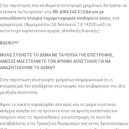
Στην περίπτωση που επιθυμείτε επιστροφή χρημάτων, θα πρέπει να
στείλετε το/τα προϊόν/-ντα,
ΜΕ ΔΙΚΑ ΣΑΣ ΕΞΟΔΑ και με
οποιαδήποτε εταιρία ταχυμεταφορών επιθυμείτε εσείς,
στα
γραφεία μας (Αμμοχώστου 24, Νέα Ιωνία, Τ.Κ 14233) μαζί το
αντίστοιχο παραστατικό αγοράς (Απόδειξη Λιανικής).
ΒΑΣΙΚΟ!!!!
ΜΟΛΙΣ ΣΤΕΙΛΕΤΕ ΤΟ ΔΕΜΑ ΜΕ ΤΑ ΡΟΥΧΑ ΤΗΣ ΕΠΙΣΤΡΟΦΗΣ,
ΑΜΕΣΩΣ ΜΑΣ ΣΤΕΛΝΕΤΕ ΤΟΝ ΑΡΙΘΜΟ ΑΠΟΣΤΟΛΗΣ ΓΙΑ ΝΑ
ΑΝΑΖΗΤΗΣΟΥΜΕ ΤΟ ΔΕΜΑ!!!
Στην περίπτωση επιστροφής χρημάτων ενημερώνουμε ότι η
εταιρεία μας δεν αποδέχεται επιστροφές που επιβαρύνουν την ίδια
με έξοδα αποστολής.
Αφού το πακέτο παραληφθεί από εμάς και το τμήμα ποιοτικού
ελέγχου ελέγξει ότι τα προϊόντα είναι σε άριστη κατάσταση και
πληρούν όλες τις προϋποθέσεις για επιστροφή, το ποσό θα
καταβάλλεται στον Τραπεζικό Λογαριασμό σας εντός δεκατεσσάρων