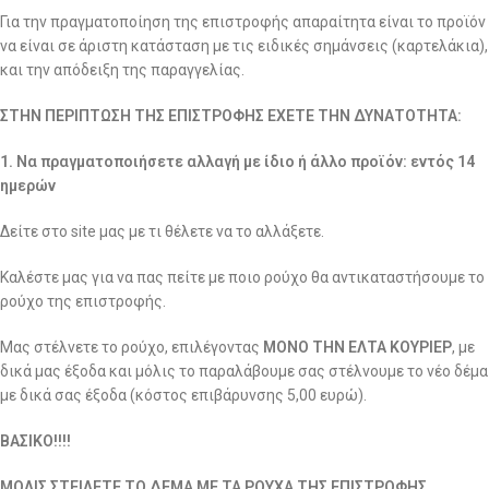
Για την πραγματοποίηση της επιστροφής απαραίτητα είναι το προϊόν
να είναι σε άριστη κατάσταση με τις ειδικές σημάνσεις (καρτελάκια),
και την απόδειξη της παραγγελίας.
ΣΤΗΝ ΠΕΡΙΠΤΩΣΗ ΤΗΣ ΕΠΙΣΤΡΟΦΗΣ ΕΧΕΤΕ ΤΗΝ ΔΥΝΑΤΟΤΗΤΑ:
1. Να πραγματοποιήσετε αλλαγή με ίδιο ή άλλο προϊόν: εντός 14
ημερών
Δείτε στο site μας με τι θέλετε να το αλλάξετε.
Καλέστε μας για να πας πείτε με ποιο ρούχο θα αντικαταστήσουμε το
ρούχο της επιστροφής.
Μας στέλνετε το ρούχο, επιλέγοντας
ΜΟΝΟ ΤΗΝ ΕΛΤΑ ΚΟΥΡΙΕΡ
, με
δικά μας έξοδα και μόλις το παραλάβουμε σας στέλνουμε το νέο δέμα
με δικά σας έξοδα (κόστος επιβάρυνσης 5,00 ευρώ).
ΒΑΣΙΚΟ!!!!
ΜΟΛΙΣ ΣΤΕΙΛΕΤΕ ΤΟ ΔΕΜΑ ΜΕ ΤΑ ΡΟΥΧΑ ΤΗΣ ΕΠΙΣΤΡΟΦΗΣ,