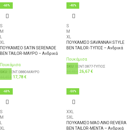
-60%
-40%
S
S
M
M
L
XL
XL
ΠΟΥΚΑΜΙΣΟ SAVANNAH STYLE
ΠΟΥΚΑΜΙΣΟ SATIN SERENADE
BEN TAILOR-ΤΥΠΟΣ – Ανδρικά
BEN TAILOR-ΜΑΥΡΟ – Ανδρικά
Πουκάμισα
Πουκάμισα
SKU:
BENT.0877-ΤΥΠΟΣ
26,67
€
44,45
€
SKU:
BENT.0880-ΜΑΥΡΟ
17,78
€
44,45
€
-60%
-50%
S
XXL
M
5XL
L
ΠΟΥΚΑΜΙΣΟ ΜΑΟ ΛΙΝΟ REVIERA
XL
BEN TAILOR-ΜΕΝΤΑ – Ανδρικά