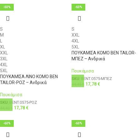
3XL
56
44
121-126
108
-60%
-60%
4XL
58
46
126-131
112
S
S
M
XXL
L
4XL
XL
5XL
XXL
ΠΟΥΚΑΜΙΣΑ KOMO BEN TAILOR-
3XL
ΜΠΕΖ – Ανδρικά
4XL
5XL
Πουκάμισα
ΠΟΥΚΑΜΙΣΑ ΛΙΝΟ KOMO BEN
SKU:
BENT.0575-ΜΠΕΖ
TAILOR-ΡΟΖ – Ανδρικά
17,78
€
44,45
€
Πουκάμισα
SKU:
BENT.0575-ΡΟΖ
17,78
€
44,45
€
-60%
-60%