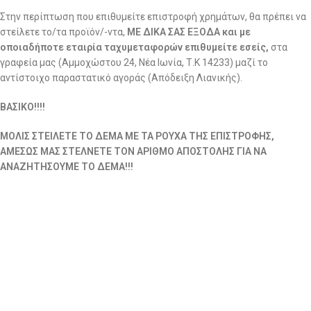
Στην περίπτωση που επιθυμείτε επιστροφή χρημάτων, θα πρέπει να
στείλετε το/τα προϊόν/-ντα,
ΜΕ ΔΙΚΑ ΣΑΣ ΕΞΟΔΑ και με
οποιαδήποτε εταιρία ταχυμεταφορών επιθυμείτε εσείς,
στα
γραφεία μας (Αμμοχώστου 24, Νέα Ιωνία, Τ.Κ 14233) μαζί το
αντίστοιχο παραστατικό αγοράς (Απόδειξη Λιανικής).
ΒΑΣΙΚΟ!!!!
ΜΟΛΙΣ ΣΤΕΙΛΕΤΕ ΤΟ ΔΕΜΑ ΜΕ ΤΑ ΡΟΥΧΑ ΤΗΣ ΕΠΙΣΤΡΟΦΗΣ,
ΑΜΕΣΩΣ ΜΑΣ ΣΤΕΛΝΕΤΕ ΤΟΝ ΑΡΙΘΜΟ ΑΠΟΣΤΟΛΗΣ ΓΙΑ ΝΑ
ΑΝΑΖΗΤΗΣΟΥΜΕ ΤΟ ΔΕΜΑ!!!
Στην περίπτωση επιστροφής χρημάτων ενημερώνουμε ότι η
εταιρεία μας δεν αποδέχεται επιστροφές που επιβαρύνουν την ίδια
με έξοδα αποστολής.
Αφού το πακέτο παραληφθεί από εμάς και το τμήμα ποιοτικού
ελέγχου ελέγξει ότι τα προϊόντα είναι σε άριστη κατάσταση και
πληρούν όλες τις προϋποθέσεις για επιστροφή, το ποσό θα
καταβάλλεται στον Τραπεζικό Λογαριασμό σας εντός δεκατεσσάρων