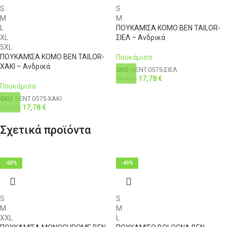
S
S
M
M
L
ΠΟΥΚΑΜΙΣΑ KOMO BEN TAILOR-
XL
ΣΙΕΛ – Ανδρικά
5XL
ΠΟΥΚΑΜΙΣΑ KOMO BEN TAILOR-
Πουκάμισα
ΧΑΚΙ – Ανδρικά
SKU:
BENT.0575-ΣΙΕΛ
17,78
€
44,45
€
Πουκάμισα
SKU:
BENT.0575-ΧΑΚΙ
17,78
€
44,45
€
Σχετικά προϊόντα
-60%
-40%
S
S
M
M
XXL
L