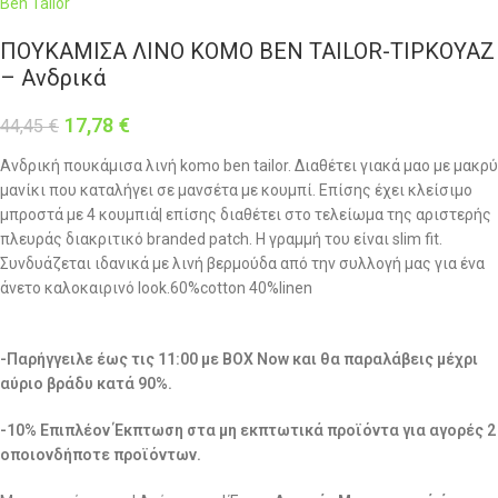
Ben Tailor
ΠΟΥΚΑΜΙΣΑ ΛΙΝΟ KOMO BEN TAILOR-ΤΙΡΚΟΥΑΖ
– Ανδρικά
17,78
€
44,45
€
Ανδρική πουκάμισα λινή komo ben tailor. Διαθέτει γιακά μαο με μακρύ
μανίκι που καταλήγει σε μανσέτα με κουμπί. Επίσης έχει κλείσιμο
μπροστά με 4 κουμπιά| επίσης διαθέτει στο τελείωμα της αριστερής
πλευράς διακριτικό branded patch. Η γραμμή του είναι slim fit.
Συνδυάζεται ιδανικά με λινή βερμούδα από την συλλογή μας για ένα
άνετο καλοκαιρινό look.60%cotton 40%linen
-Παρήγγειλε έως τις 11:00 με BOX Now και θα παραλάβεις μέχρι
αύριο βράδυ κατά 90%.
-10% Επιπλέον Έκπτωση στα μη εκπτωτικά προϊόντα για αγορές 2
οποιονδήποτε προϊόντων.