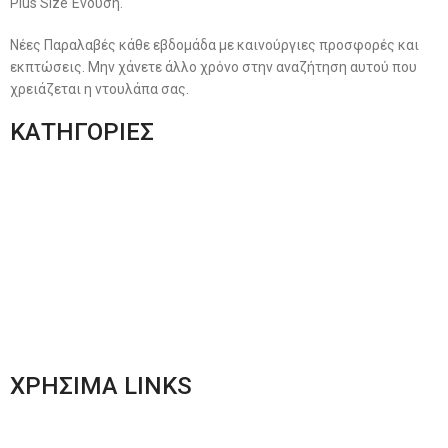
Plus Size Ένδυση.
Νέες Παραλαβές κάθε εβδομάδα με καινούργιες προσφορές και
εκπτώσεις. Μην χάνετε άλλο χρόνο στην αναζήτηση αυτού που
χρειάζεται η ντουλάπα σας.
ΚΑΤΗΓΟΡΙΕΣ
Ανδρική Ένδυση
Plus Size Ένδυση
Γυναικεία Ένδυση
Men’s New Collection
Women’s New Collection
ΧΡΗΣΙΜΑ LINKS
Αποστολές & Επιστροφές