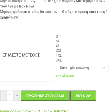
Μην το σκέφτεσαι! Αγόρασε το! Έχεις
Δωρεάν Μεταφορικά άνω
των 49€ με Box Now
!
Μήπως φοβάσαι ότι δεν θα σου κάνει;
Θα έχεις άμεση επιστροφή
χρημάτων
!
S
M
XL
XXL
ΕΠΙΛΈΞΤΕ ΜΈΓΕΘΟΣ
4XL
5XL
Εκκαθάριση
-
+
ΠΡΟΣΘΉΚΗ ΣΤΟ ΚΑΛΆΘΙ
BUY NOW
Κωδικός Προϊόντος: BENT.0575-ΤΙΡΚΟΥΑΖ