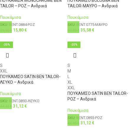
ΠΟΥΚΑΜΙΣΑ MONOCHROME BEN
ΠΟΥΚΑΜΙΣΟ BOLOGNA BEN
TAILOR – ΡΟΖ – Ανδρικά
TAILOR-ΜΑΥΡΟ – Ανδρικά
Πουκάμισα
Πουκάμισα
SKU:
BENT.0884-ΡΟΖ
SKU:
BENT.0775-ΜΑΥΡΟ
15,80
€
35,58
€
39,50
€
59,30
€
-30%
-30%
S
S
XXL
M
ΠΟΥΚΑΜΙΣΟ SATIN BEN TAILOR-
L
ΛΕΥΚΟ – Ανδρικά
XL
XXL
ΠΟΥΚΑΜΙΣΟ SATIN BEN TAILOR-
Πουκάμισα
ΡΟΖ – Ανδρικά
SKU:
BENT.0893-ΛΕΥΚΟ
31,12
€
44,45
€
Πουκάμισα
SKU:
BENT.0893-ΡΟΖ
31,12
€
44,45
€