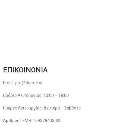
Φόρμα Αλλαγών – Επιστροφών
Μέθοδοι Πληρωμής
Παρακολούθηση Παραγγελίας
Όροι & Προϋποθέσεις
Πολιτική Απορρήτου
ΕΠΙΚΟΙΝΩΝΙΑ
Email: pro@likeme.gr
Ωράριο Λειτουργίας: 10:00 – 18:00
Ημέρες Λειτουργίας: Δευτέρα – Σάββατο
Αριθμός ΓΕΜΗ: 159378403000