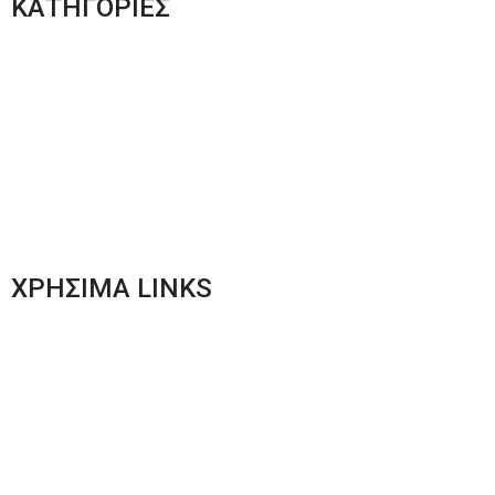
ΚΑΤΗΓΟΡΙΕΣ
Ανδρική Ένδυση
Plus Size Ένδυση
Γυναικεία Ένδυση
Men’s New Collection
Women’s New Collection
ΧΡΗΣΙΜΑ LINKS
Αποστολές & Επιστροφές
Φόρμα Αλλαγών – Επιστροφών
Μέθοδοι Πληρωμής
Παρακολούθηση Παραγγελίας