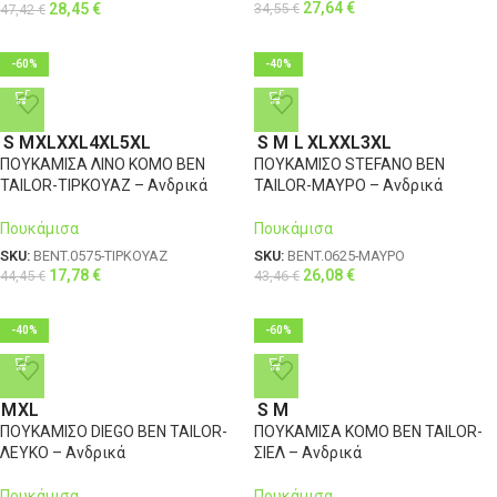
27,64
€
34,55
€
28,45
€
47,42
€
-60%
-40%
S
M
XL
XXL
4XL
5XL
S
M
L
XL
XXL
3XL
ΠΟΥΚΑΜΙΣΑ ΛΙΝΟ KOMO BEN
ΠΟΥΚΑΜΙΣΟ STEFANO BEN
TAILOR-ΤΙΡΚΟΥΑΖ – Ανδρικά
TAILOR-ΜΑΥΡΟ – Ανδρικά
Πουκάμισα
Πουκάμισα
SKU:
BENT.0575-ΤΙΡΚΟΥΑΖ
SKU:
BENT.0625-ΜΑΥΡΟ
17,78
€
26,08
€
44,45
€
43,46
€
-40%
-60%
M
XL
S
M
ΠΟΥΚΑΜΙΣΟ DIEGO BEN TAILOR-
ΠΟΥΚΑΜΙΣΑ KOMO BEN TAILOR-
ΛΕΥΚΟ – Ανδρικά
ΣΙΕΛ – Ανδρικά
Πουκάμισα
Πουκάμισα