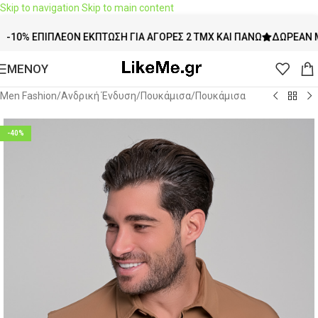
Skip to navigation
Skip to main content
ΕΠΙΠΛΈΟΝ ΈΚΠΤΩΣΗ ΓΙΑ ΑΓΟΡΈΣ 2 ΤΜΧ ΚΑΙ ΠΆΝΩ
ΔΩΡΕΆΝ ΜΕΤΑΦΟ
ΜΕΝΟΥ
Men Fashion
/
Ανδρική Ένδυση
/
Πουκάμισα
/
Πουκάμισα
-40%