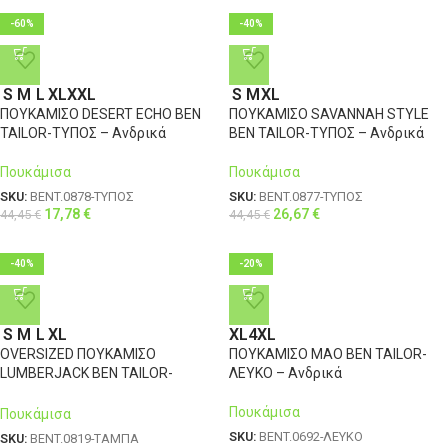
-60%
-40%
S
M
L
XL
XXL
S
M
XL
ΠΟΥΚΑΜΙΣΟ DESERT ECHO BEN
ΠΟΥΚΑΜΙΣΟ SAVANNAH STYLE
TAILOR-ΤΥΠΟΣ – Ανδρικά
BEN TAILOR-ΤΥΠΟΣ – Ανδρικά
Πουκάμισα
Πουκάμισα
SKU:
BENT.0878-ΤΥΠΟΣ
SKU:
BENT.0877-ΤΥΠΟΣ
17,78
€
26,67
€
44,45
€
44,45
€
-40%
-20%
S
M
L
XL
XL
4XL
OVERSIZED ΠΟΥΚΑΜΙΣΟ
ΠΟΥΚΑΜΙΣΟ MAO BEN TAILOR-
LUMBERJACK BEN TAILOR-
ΛΕΥΚΟ – Ανδρικά
ΤΑΜΠΑ – Ανδρικά
Πουκάμισα
Πουκάμισα
SKU:
BENT.0692-ΛΕΥΚΟ
SKU:
BENT.0819-ΤΑΜΠΑ