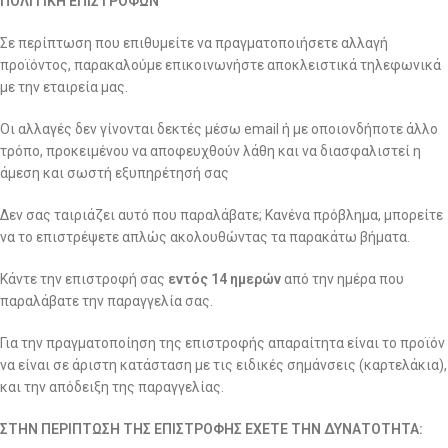
ΠΟΛΙΤΙΚΗ ΕΠΙΣΤΡΟΦΩΝ
Σε περίπτωση που επιθυμείτε να πραγματοποιήσετε αλλαγή
προϊόντος, παρακαλούμε επικοινωνήστε αποκλειστικά τηλεφωνικά
με την εταιρεία μας.
Οι αλλαγές δεν γίνονται δεκτές μέσω email ή με οποιονδήποτε άλλο
τρόπο, προκειμένου να αποφευχθούν λάθη και να διασφαλιστεί η
άμεση και σωστή εξυπηρέτησή σας
Δεν σας ταιριάζει αυτό που παραλάβατε; Κανένα πρόβλημα, μπορείτε
να το επιστρέψετε απλώς ακολουθώντας τα παρακάτω βήματα.
Κάντε την επιστροφή σας
εντός 14 ημερών
από την ημέρα που
παραλάβατε την παραγγελία σας.
Για την πραγματοποίηση της επιστροφής απαραίτητα είναι το προϊόν
να είναι σε άριστη κατάσταση με τις ειδικές σημάνσεις (καρτελάκια),
και την απόδειξη της παραγγελίας.
ΣΤΗΝ ΠΕΡΙΠΤΩΣΗ ΤΗΣ ΕΠΙΣΤΡΟΦΗΣ ΕΧΕΤΕ ΤΗΝ ΔΥΝΑΤΟΤΗΤΑ: