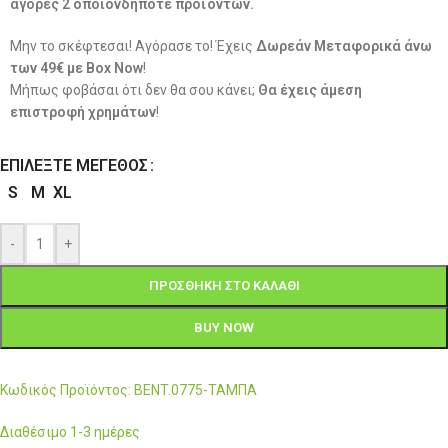
αγορές 2 οποιονδήποτε προϊόντων.
Μην το σκέφτεσαι! Αγόρασε το! Έχεις
Δωρεάν Μεταφορικά άνω
των 49€ με Box Now
!
Μήπως φοβάσαι ότι δεν θα σου κάνει;
Θα έχεις άμεση
επιστροφή χρημάτων
!
ΕΠΙΛΈΞΤΕ ΜΈΓΕΘΟΣ
S
M
XL
-
+
ΠΡΟΣΘΉΚΗ ΣΤΟ ΚΑΛΆΘΙ
BUY NOW
Κωδικός Προϊόντος: BENT.0775-ΤΑΜΠΑ
Διαθέσιμο 1-3 ημέρες