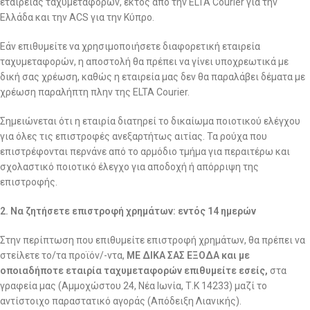
εταιρείας ταχυμεταφορών, εκτός από την ELTA Courier για την
Ελλάδα και την ACS για την Κύπρο.
Εάν επιθυμείτε να χρησιμοποιήσετε διαφορετική εταιρεία
ταχυμεταφορών, η αποστολή θα πρέπει να γίνει υποχρεωτικά με
δική σας χρέωση, καθώς η εταιρεία μας δεν θα παραλάβει δέματα με
χρέωση παραλήπτη πλην της ELTA Courier.
Σημειώνεται ότι η εταιρία διατηρεί το δικαίωμα ποιοτικού ελέγχου
για όλες τις επιστροφές ανεξαρτήτως αιτίας. Τα ρούχα που
επιστρέφονται περνάνε από το αρμόδιο τμήμα για περαιτέρω και
σχολαστικό ποιοτικό έλεγχο για αποδοχή ή απόρριψη της
επιστροφής.
2. Να ζητήσετε επιστροφή χρημάτων: εντός 14 ημερών
Στην περίπτωση που επιθυμείτε επιστροφή χρημάτων, θα πρέπει να
στείλετε το/τα προϊόν/-ντα,
ΜΕ ΔΙΚΑ ΣΑΣ ΕΞΟΔΑ και με
οποιαδήποτε εταιρία ταχυμεταφορών επιθυμείτε εσείς,
στα
γραφεία μας (Αμμοχώστου 24, Νέα Ιωνία, Τ.Κ 14233) μαζί το
αντίστοιχο παραστατικό αγοράς (Απόδειξη Λιανικής).