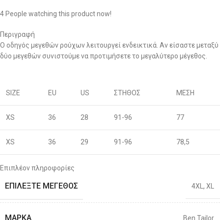
4
People watching this product now!
Περιγραφή
Ο οδηγός μεγεθών ρούχων λειτουργεί ενδεικτικά. Αν είσαστε μεταξύ
δύο μεγεθών συνιστούμε να προτιμήσετε το μεγαλύτερο μέγεθος.
SIZE
EU
US
ΣΤΗΘΟΣ
ΜΕΣΗ
XS
36
28
91-96
77
XS
36
29
91-96
78,5
S
38
30
96-100
80
Επιπλέον πληροφορίες
ΕΠΙΛΈΞΤΕ ΜΈΓΕΘΟΣ
4XL
,
XL
S
40
31
96-100
81,5
M
42
32
101-106
83
ΜΆΡΚΑ
Ben Tailor