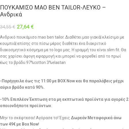
ΠΟΥΚΑΜΙΣΟ MAO BEN TAILOR-ΛΕΥΚΟ –
Ανδρικά
27,64
€
34,55
€
Ανδρικό πουκάμισο mao ben tailor. Διαθέτει μαο γιακά| κλείσιμο με
κουμπιά| επίσης στο πίσω μέρος διαθέτει ένα διακριτικό
διακοσμητικό κόσμημα με το logo μας. Η γραμμή του είναι slim fit. Θα
σας χαρίσει άψογη εφαρμογή και μπορεί να φορεθεί από το πρωί
έως το βράδυ.97%cotton 3%elastan
-Παρήγγειλε έως τις 11:00 με BOX Now και θα παραλάβεις μέχρι
αύριο βράδυ κατά 90%.
-10% Επιπλέον Έκπτωση στα μη εκπτωτικά προϊόντα για αγορές 2
οποιονδήποτε προϊόντων.
Μην το σκέφτεσαι! Αγόρασε το! Έχεις
Δωρεάν Μεταφορικά άνω
των 49€ με Box Now
!