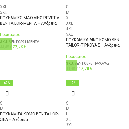
XXL
S
5XL
M
ΠΟΥΚΑΜΙΣΟ ΜΑΟ ΛΙΝΟ REVIERA
XL
BEN TAILOR-ΜΕΝΤΑ – Ανδρικά
XXL
4XL
5XL
Πουκάμισα
ΠΟΥΚΑΜΙΣΑ ΛΙΝΟ KOMO BEN
SKU:
BENT.0591-ΜΕΝΤΑ
TAILOR-ΤΙΡΚΟΥΑΖ – Ανδρικά
22,23
€
44,45
€
Πουκάμισα
SKU:
BENT.0575-ΤΙΡΚΟΥΑΖ
17,78
€
44,45
€
-60%
-10%
S
S
M
M
ΠΟΥΚΑΜΙΣΑ KOMO BEN TAILOR-
L
ΣΙΕΛ – Ανδρικά
XL
3XL