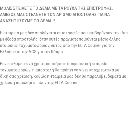
ΜΟΛΙΣ ΣΤΕΙΛΕΤΕ ΤΟ ΔΕΜΑ ΜΕ ΤΑ ΡΟΥΧΑ ΤΗΣ ΕΠΙΣΤΡΟΦΗΣ,
ΑΜΕΣΩΣ ΜΑΣ ΣΤΕΛΝΕΤΕ ΤΟΝ ΑΡΙΘΜΟ ΑΠΟΣΤΟΛΗΣ ΓΙΑ ΝΑ
ΑΝΑΖΗΤΗΣΟΥΜΕ ΤΟ ΔΕΜΑ!!!
Η εταιρεία μας δεν αποδέχεται επιστροφές που επιβαρύνουν την ίδια
με έξοδα αποστολής, όταν αυτές πραγματοποιούνται μέσω άλλης
εταιρείας ταχυμεταφορών, εκτός από την ELTA Courier για την
Ελλάδα και την ACS για την Κύπρο.
Εάν επιθυμείτε να χρησιμοποιήσετε διαφορετική εταιρεία
ταχυμεταφορών, η αποστολή θα πρέπει να γίνει υποχρεωτικά με
δική σας χρέωση, καθώς η εταιρεία μας δεν θα παραλάβει δέματα με
χρέωση παραλήπτη πλην της ELTA Courier.
Σημειώνεται ότι η εταιρία διατηρεί το δικαίωμα ποιοτικού ελέγχου
για όλες τις επιστροφές ανεξαρτήτως αιτίας. Τα ρούχα που
επιστρέφονται περνάνε από το αρμόδιο τμήμα για περαιτέρω και
σχολαστικό ποιοτικό έλεγχο για αποδοχή ή απόρριψη της
επιστροφής.