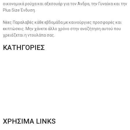
οικονομικά ρούχα και αξεσουάρ για τον Άνδρα, την Γυναίκα και την
Plus Size Ένδυση.
Νέες Παραλαβές κάθε εβδομάδα με καινούργιες προσφορές και
εκπτώσεις. Μην χάνετε άλλο χρόνο στην αναζήτηση αυτού που
χρειάζεται η ντουλάπα σας.
ΚΑΤΗΓΟΡΙΕΣ
Ανδρική Ένδυση
Plus Size Ένδυση
Γυναικεία Ένδυση
Men’s New Collection
Women’s New Collection
ΧΡΗΣΙΜΑ LINKS