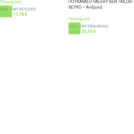
ΠΟΥΚΑΜΙΣΟ VALERY BEN TAILOR-
Πουκάμισα
ΛΕΥΚΟ – Ανδρικά
SKU:
BENT.0575-ΣΙΕΛ
17,78
€
44,45
€
Πουκάμισα
SKU:
BENT.0566-ΛΕΥΚΟ
35,55
€
39,50
€