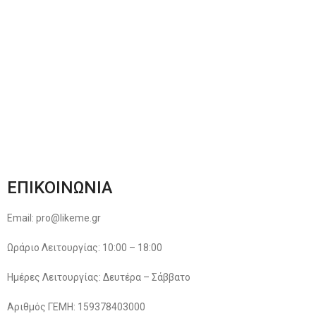
Αποστολές & Επιστροφές
Φόρμα Αλλαγών – Επιστροφών
Μέθοδοι Πληρωμής
Παρακολούθηση Παραγγελίας
Όροι & Προϋποθέσεις
Πολιτική Απορρήτου
ΕΠΙΚΟΙΝΩΝΙΑ
Email: pro@likeme.gr
Ωράριο Λειτουργίας: 10:00 – 18:00
Ημέρες Λειτουργίας: Δευτέρα – Σάββατο
Αριθμός ΓΕΜΗ: 159378403000