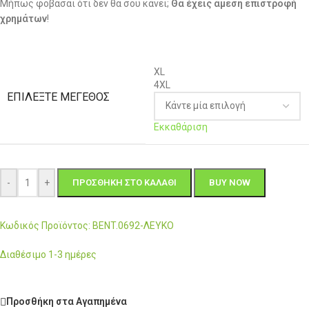
Μήπως φοβάσαι ότι δεν θα σου κάνει;
Θα έχεις άμεση επιστροφή
χρημάτων
!
XL
4XL
ΕΠΙΛΈΞΤΕ ΜΈΓΕΘΟΣ
Εκκαθάριση
-
+
ΠΡΟΣΘΉΚΗ ΣΤΟ ΚΑΛΆΘΙ
BUY NOW
Κωδικός Προϊόντος: BENT.0692-ΛΕΥΚΟ
Διαθέσιμο 1-3 ημέρες
Προσθήκη στα Αγαπημένα