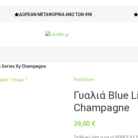
ΔΩΡΕΆΝ ΜΕΤΑΦΟΡΙΚΆ ΆΝΩ ΤΩΝ 49€
ΔΙΚΑΊΩΜ
n Series Xy Champagne
Red Raven
Γυαλιά Blue L
Champagne
39,00
€
Τα Blue-Light γυαλιά SERIES XY