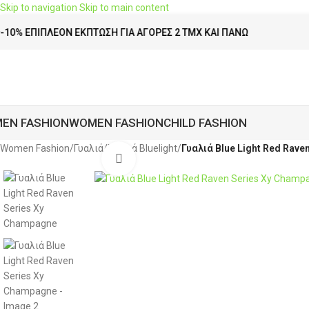
Skip to navigation
Skip to main content
ΙΠΛΈΟΝ ΈΚΠΤΩΣΗ ΓΙΑ ΑΓΟΡΈΣ 2 ΤΜΧ ΚΑΙ ΠΆΝΩ
EN FASHION
WOMEN FASHION
CHILD FASHION
Women Fashion
/
Γυαλιά
/
Γυαλιά Bluelight
/
Γυαλιά Blue Light Red Rave
Click to enlarge