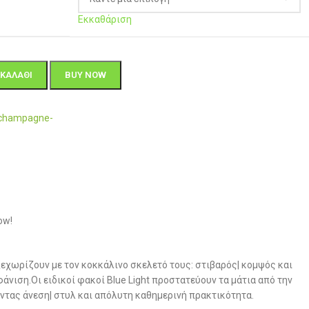
Εκκαθάριση
ΚΑΛΆΘΙ
BUY NOW
-champagne-
ow!
 ξεχωρίζουν με τον κοκκάλινο σκελετό τους: στιβαρός| κομψός και
άνιση.Οι ειδικοί φακοί Blue Light προστατεύουν τα μάτια από την
τας άνεση| στυλ και απόλυτη καθημερινή πρακτικότητα.