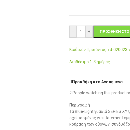
-
+
ΠΡΟΣΘΉΚΗ ΣΤΟ 
Κωδικός Προϊόντος: rd-020023
Διαθέσιμο 1-3 ημέρες
Προσθήκη στα Αγαπημένα
2
People watching this product n
Περιγραφή
Τα Blue-Light γυαλιά SERIES XY
σχεδιασμένος για statement εμφ
κούραση των οθονών| συνδυάζον