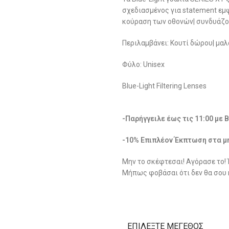
σχεδιασμένος για statement εμφ
κούραση των οθονών| συνδυάζον
Περιλαμβάνει: Κουτί δώρου| μαλ
Φύλο: Unisex
Blue-Light Filtering Lenses
-Παρήγγειλε έως τις 11:00 με 
-10% Επιπλέον Έκπτωση στα μ
Μην το σκέφτεσαι! Αγόρασε το!
Μήπως φοβάσαι ότι δεν θα σου 
ΕΠΙΛΈΞΤΕ ΜΈΓΕΘΟΣ