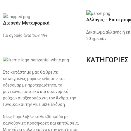
Αλλαγές - Επιστροφ
Δωρεάν Μεταφορικά
Δικαίωμα αλλαγής ή επ
Για αγορές άνω των 49€
20 ημερών
ΚΑΤΗΓΟΡΙΕΣ
Στο κατάστημα μας θα βρείτε
Ανδρική Ένδυση
επιλεγμένες μάρκες ένδυσης και
Plus Size Ένδυση
αξεσουάρ με προτεραιότητα, τα
μοντέρνα, ποιοτικά και οικονομικά
Γυναικεία Ένδυση
ρούχα και αξεσουάρ για τον Άνδρα, την
Γυναίκα και την Plus Size Ένδυση.
Men’s New Collection
Νέες Παραλαβές κάθε εβδομάδα με
Women’s New Collection
καινούργιες προσφορές και εκπτώσεις.
Μην χάνετε άλλο χρόνο στην αναζήτηση