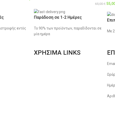
55,0
65,00
€
ές
Παράδοση σε 1-2 Ημέρες
Επι
ιστροφής εντός
Το 90% των προϊόντων, παραδίδονται σε
Με 2
μία ημέρα
ΧΡΗΣΙΜΑ LINKS
ΕΠ
Αποστολές & Επιστροφές
Emai
Φόρμα Αλλαγών – Επιστροφών
Ωράρ
Μέθοδοι Πληρωμής
Ημέρ
Παρακολούθηση Παραγγελίας
Αριθ
Όροι & Προϋποθέσεις