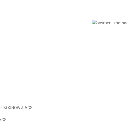
Πολιτική Απορρήτου
© 2022
LIKEME.GR
εδιασμός & Premium Marketing Services
ProMarketing.gr
IER, BOXNOW & ACS
 ACS