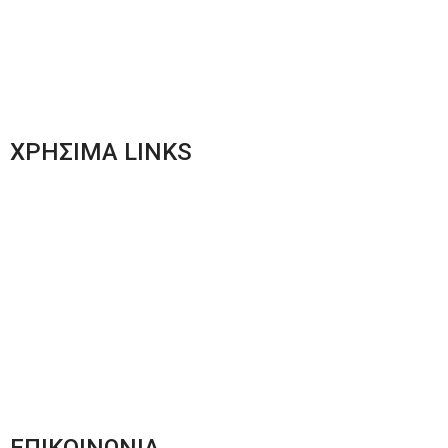
Γυναικεία Ένδυση
Men’s New Collection
Women’s New Collection
ΧΡΗΣΙΜΑ LINKS
Αποστολές & Επιστροφές
Φόρμα Αλλαγών – Επιστροφών
Μέθοδοι Πληρωμής
Παρακολούθηση Παραγγελίας
Όροι & Προϋποθέσεις
Πολιτική Απορρήτου
ΕΠΙΚΟΙΝΩΝΙΑ