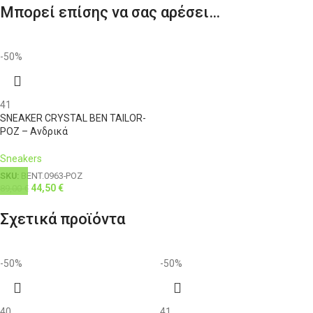
Μπορεί επίσης να σας αρέσει…
XXL
54
42
116-121
104
3XL
56
44
121-126
108
-50%
4XL
58
46
126-131
112
41
SNEAKER CRYSTAL BEN TAILOR-
ΡΟΖ – Ανδρικά
Sneakers
SKU:
BENT.0963-ΡΟΖ
44,50
€
89,00
€
Σχετικά προϊόντα
-50%
-50%
40
41