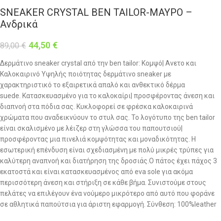
SNEAKER CRYSTAL BEN TAILOR-ΜΑΥΡΟ –
Ανδρικά
44,50
€
89,00
€
Δερμάτινο sneaker crystal από την ben tailor: Κομψό| Ανετο και
Καλοκαιρινό Υψηλής ποιότητας δερμάτινο sneaker με
χαρακτηριστικό το εξαιρετικά απαλό και ανθεκτικό δέρμα
suede. Κατασκευασμένο για το καλοκαίρι| προσφέροντας άνεση και
διαπνοή στα πόδια σας. Κυκλοφορεί σε φρέσκα καλοκαιρινά
χρώματα που αναδεικνύουν το στυλ σας. Το λογότυπο της ben tailor
είναι σκαλισμένο με λέιζερ στη γλώσσα του παπουτσιού|
προσφέροντας μια πινελιά κομψότητας και μοναδικότητας. Η
εσωτερική επένδυση είναι σχεδιασμένη με πολύ μικρές τρύπες για
καλύτερη αναπνοή και διατήρηση της δροσιάς.Ο πάτος έχει πάχος 3
εκατοστά και είναι κατασκευασμένος από eva sole για ακόμα
περισσότερη άνεση και στήριξη σε κάθε βήμα. Συνιστούμε στους
πελάτες να επιλέγουν ένα νούμερο μικρότερο από αυτό που φοράνε
σε αθλητικά παπούτσια για άριστη εφαρμογή. Σύνθεση: 100%leather