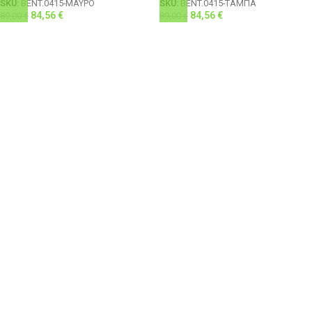
SKU:
BENT.0415-ΜΑΥΡΟ
SKU:
BENT.0415-ΤΑΜΠΑ
84,56
€
84,56
€
89,00
€
89,00
€