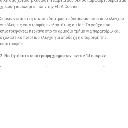
δική σας χρέωση, καθώς η εταιρεία μας δεν θα παραλάβει δέματα με
χρέωση παραλήπτη πλην της ELTA Courier.
Σημειώνεται ότι η εταιρία διατηρεί το δικαίωμα ποιοτικού ελέγχου
για όλες τις επιστροφές ανεξαρτήτως αιτίας. Τα ρούχα που
επιστρέφονται περνάνε από το αρμόδιο τμήμα για περαιτέρω και
σχολαστικό ποιοτικό έλεγχο για αποδοχή ή απόρριψη της
επιστροφής.
2. Να ζητήσετε επιστροφή χρημάτων: εντός 14 ημερών
Στην περίπτωση που επιθυμείτε επιστροφή χρημάτων, θα πρέπει να
στείλετε το/τα προϊόν/-ντα,
ΜΕ ΔΙΚΑ ΣΑΣ ΕΞΟΔΑ και με
οποιαδήποτε εταιρία ταχυμεταφορών επιθυμείτε εσείς,
στα
γραφεία μας (Αμμοχώστου 24, Νέα Ιωνία, Τ.Κ 14233) μαζί το
αντίστοιχο παραστατικό αγοράς (Απόδειξη Λιανικής).
ΒΑΣΙΚΟ!!!!
ΜΟΛΙΣ ΣΤΕΙΛΕΤΕ ΤΟ ΔΕΜΑ ΜΕ ΤΑ ΡΟΥΧΑ ΤΗΣ ΕΠΙΣΤΡΟΦΗΣ,
ΑΜΕΣΩΣ ΜΑΣ ΣΤΕΛΝΕΤΕ ΤΟΝ ΑΡΙΘΜΟ ΑΠΟΣΤΟΛΗΣ ΓΙΑ ΝΑ