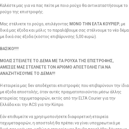
Καλέστε μας για να πας πείτε με ποιο ρούχο θα αντικαταστήσουμε το
ρούχο της επιστροφής.
Μας στέλνετε το ρούχο, επιλέγοντας
ΜΟΝΟ ΤΗΝ ΕΛΤΑ ΚΟΥΡΙΕΡ
, με
δικά μας έξοδα και μόλις το παραλάβουμε σας στέλνουμε το νέο δέμα
με δικά σας έξοδα (κόστος επιβάρυνσης 5,00 ευρώ).
ΒΑΣΙΚΟ!!!!
ΜΟΛΙΣ ΣΤΕΙΛΕΤΕ ΤΟ ΔΕΜΑ ΜΕ ΤΑ ΡΟΥΧΑ ΤΗΣ ΕΠΙΣΤΡΟΦΗΣ,
ΑΜΕΣΩΣ ΜΑΣ ΣΤΕΛΝΕΤΕ ΤΟΝ ΑΡΙΘΜΟ ΑΠΟΣΤΟΛΗΣ ΓΙΑ ΝΑ
ΑΝΑΖΗΤΗΣΟΥΜΕ ΤΟ ΔΕΜΑ!!!
Η εταιρεία μας δεν αποδέχεται επιστροφές που επιβαρύνουν την ίδια
με έξοδα αποστολής, όταν αυτές πραγματοποιούνται μέσω άλλης
εταιρείας ταχυμεταφορών, εκτός από την ELTA Courier για την
Ελλάδα και την ACS για την Κύπρο.
Εάν επιθυμείτε να χρησιμοποιήσετε διαφορετική εταιρεία
ταχυμεταφορών, η αποστολή θα πρέπει να γίνει υποχρεωτικά με