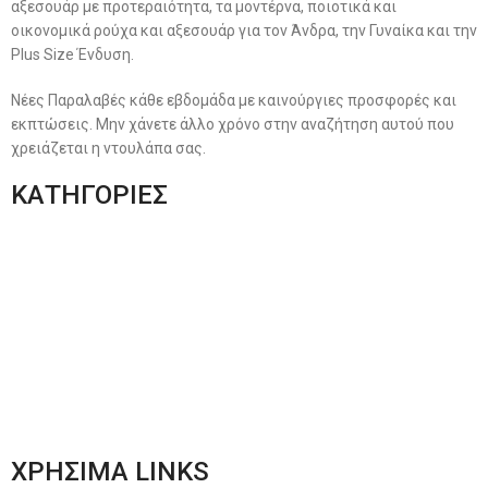
αξεσουάρ με προτεραιότητα, τα μοντέρνα, ποιοτικά και
οικονομικά ρούχα και αξεσουάρ για τον Άνδρα, την Γυναίκα και την
Plus Size Ένδυση.
Νέες Παραλαβές κάθε εβδομάδα με καινούργιες προσφορές και
εκπτώσεις. Μην χάνετε άλλο χρόνο στην αναζήτηση αυτού που
χρειάζεται η ντουλάπα σας.
ΚΑΤΗΓΟΡΙΕΣ
Ανδρική Ένδυση
Plus Size Ένδυση
Γυναικεία Ένδυση
Men’s New Collection
Women’s New Collection
ΧΡΗΣΙΜΑ LINKS