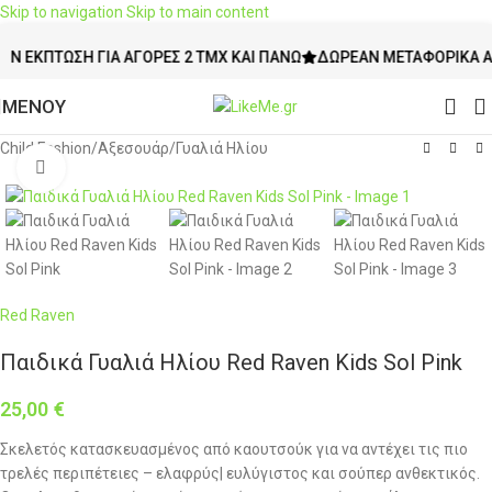
Skip to navigation
Skip to main content
ΚΠΤΩΣΗ ΓΙΑ ΑΓΟΡΈΣ 2 ΤΜΧ ΚΑΙ ΠΆΝΩ
ΔΩΡΕΆΝ ΜΕΤΑΦΟΡΙΚΆ ΆΝΩ Τ
ΜΕΝΟΥ
Child Fashion
/
Αξεσουάρ
/
Γυαλιά Ηλίου
Click to enlarge
Red Raven
Παιδικά Γυαλιά Ηλίου Red Raven Kids Sol Pink
25,00
€
Σκελετός κατασκευασμένος από καουτσούκ για να αντέχει τις πιο
τρελές περιπέτειες – ελαφρύς| ευλύγιστος και σούπερ ανθεκτικός.