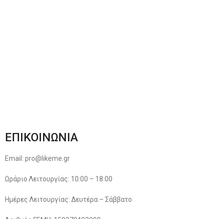
Αποστολές & Επιστροφές
Φόρμα Αλλαγών – Επιστροφών
Μέθοδοι Πληρωμής
Παρακολούθηση Παραγγελίας
Όροι & Προϋποθέσεις
Πολιτική Απορρήτου
ΕΠΙΚΟΙΝΩΝΙΑ
Email: pro@likeme.gr
Ωράριο Λειτουργίας: 10:00 – 18:00
Ημέρες Λειτουργίας: Δευτέρα – Σάββατο