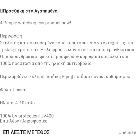
Προσθήκη στα Αγαπημένα
4
People watching this product now!
Περιγραφή
Σκελετός κατασκευασμένος από καουτσούκ για να αντέχει τις πιο
τρελές περιπέτειες – ελαφρύς| ευλύγιστος και σούπερ ανθεκτικός.
Οι πολυανθρακικοί φακοί προσφέρουν κορυφαία ασφάλεια και
100% προστασία από την ηλιακή ακτινοβολία.
Περιλαμβάνει: Σκληρή παιδική θήκη| παιδικό πανάκι καθαρισμού.
Φύλο: Unisex
Ηλικία: 4-10 ετών
100% UV protection| UV400
Επιπλέον πληροφορίες
Μήκος:
ΕΠΙΛΈΞΤΕ ΜΈΓΕΘΟΣ
One Size
Ύψος: