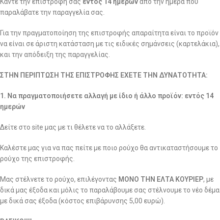
Κάντε την επιστροφή σας
εντός 14 ημερών
από την ημέρα που
παραλάβατε την παραγγελία σας.
Για την πραγματοποίηση της επιστροφής απαραίτητα είναι το προϊόν
να είναι σε άριστη κατάσταση με τις ειδικές σημάνσεις (καρτελάκια),
και την απόδειξη της παραγγελίας.
ΣΤΗΝ ΠΕΡΙΠΤΩΣΗ ΤΗΣ ΕΠΙΣΤΡΟΦΗΣ ΕΧΕΤΕ ΤΗΝ ΔΥΝΑΤΟΤΗΤΑ:
1. Να πραγματοποιήσετε αλλαγή με ίδιο ή άλλο προϊόν: εντός 14
ημερών
Δείτε στο site μας με τι θέλετε να το αλλάξετε.
Καλέστε μας για να πας πείτε με ποιο ρούχο θα αντικαταστήσουμε το
ρούχο της επιστροφής.
Μας στέλνετε το ρούχο, επιλέγοντας
ΜΟΝΟ ΤΗΝ ΕΛΤΑ ΚΟΥΡΙΕΡ
, με
δικά μας έξοδα και μόλις το παραλάβουμε σας στέλνουμε το νέο δέμα
με δικά σας έξοδα (κόστος επιβάρυνσης 5,00 ευρώ).