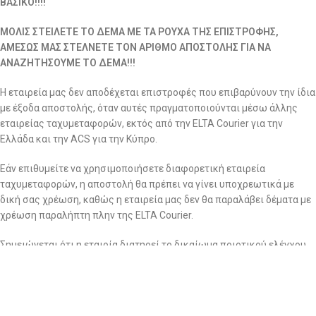
ΒΑΣΙΚΟ!!!!
ΜΟΛΙΣ ΣΤΕΙΛΕΤΕ ΤΟ ΔΕΜΑ ΜΕ ΤΑ ΡΟΥΧΑ ΤΗΣ ΕΠΙΣΤΡΟΦΗΣ,
ΑΜΕΣΩΣ ΜΑΣ ΣΤΕΛΝΕΤΕ ΤΟΝ ΑΡΙΘΜΟ ΑΠΟΣΤΟΛΗΣ ΓΙΑ ΝΑ
ΑΝΑΖΗΤΗΣΟΥΜΕ ΤΟ ΔΕΜΑ!!!
Η εταιρεία μας δεν αποδέχεται επιστροφές που επιβαρύνουν την ίδια
με έξοδα αποστολής, όταν αυτές πραγματοποιούνται μέσω άλλης
εταιρείας ταχυμεταφορών, εκτός από την ELTA Courier για την
Ελλάδα και την ACS για την Κύπρο.
Εάν επιθυμείτε να χρησιμοποιήσετε διαφορετική εταιρεία
ταχυμεταφορών, η αποστολή θα πρέπει να γίνει υποχρεωτικά με
δική σας χρέωση, καθώς η εταιρεία μας δεν θα παραλάβει δέματα με
χρέωση παραλήπτη πλην της ELTA Courier.
Σημειώνεται ότι η εταιρία διατηρεί το δικαίωμα ποιοτικού ελέγχου
για όλες τις επιστροφές ανεξαρτήτως αιτίας. Τα ρούχα που
επιστρέφονται περνάνε από το αρμόδιο τμήμα για περαιτέρω και
σχολαστικό ποιοτικό έλεγχο για αποδοχή ή απόρριψη της
επιστροφής.