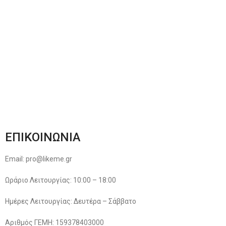
Αποστολές & Επιστροφές
Φόρμα Αλλαγών – Επιστροφών
Μέθοδοι Πληρωμής
Παρακολούθηση Παραγγελίας
Όροι & Προϋποθέσεις
Πολιτική Απορρήτου
ΕΠΙΚΟΙΝΩΝΙΑ
Email: pro@likeme.gr
Ωράριο Λειτουργίας: 10:00 – 18:00
Ημέρες Λειτουργίας: Δευτέρα – Σάββατο
Αριθμός ΓΕΜΗ: 159378403000