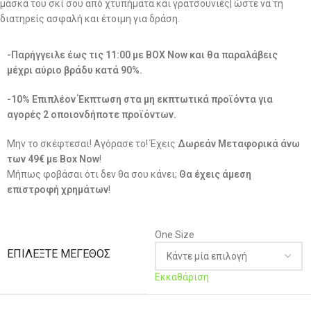
μάσκα του σκί σου από χτυπήματα και γρατσουνιές| ώστε να τη
διατηρείς ασφαλή και έτοιμη για δράση.
-Παρήγγειλε έως τις 11:00 με BOX Now και θα παραλάβεις
μέχρι αύριο βράδυ κατά 90%.
-10% Επιπλέον Έκπτωση στα μη εκπτωτικά προϊόντα για
αγορές 2 οποιονδήποτε προϊόντων.
Μην το σκέφτεσαι! Αγόρασε το! Έχεις
Δωρεάν Μεταφορικά άνω
των 49€ με Box Now
!
Μήπως φοβάσαι ότι δεν θα σου κάνει;
Θα έχεις άμεση
επιστροφή χρημάτων
!
One Size
ΕΠΙΛΈΞΤΕ ΜΈΓΕΘΟΣ
Εκκαθάριση