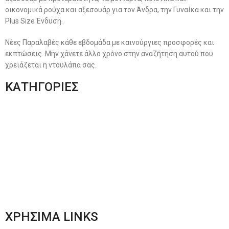
οικονομικά ρούχα και αξεσουάρ για τον Άνδρα, την Γυναίκα και την
Plus Size Ένδυση.
Νέες Παραλαβές κάθε εβδομάδα με καινούργιες προσφορές και
εκπτώσεις. Μην χάνετε άλλο χρόνο στην αναζήτηση αυτού που
χρειάζεται η ντουλάπα σας.
ΚΑΤΗΓΟΡΙΕΣ
Ανδρική Ένδυση
Plus Size Ένδυση
Γυναικεία Ένδυση
Men’s New Collection
Women’s New Collection
ΧΡΗΣΙΜΑ LINKS