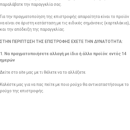
παραλάβατε την παραγγελία σας.
Για την πραγματοποίηση της επιστροφής απαραίτητα είναι το προϊόν
να είναι σε άριστη κατάσταση με τις ειδικές σημάνσεις (καρτελάκια),
και την απόδειξη της παραγγελίας.
ΣΤΗΝ ΠΕΡΙΠΤΩΣΗ ΤΗΣ ΕΠΙΣΤΡΟΦΗΣ ΕΧΕΤΕ ΤΗΝ ΔΥΝΑΤΟΤΗΤΑ:
1. Να πραγματοποιήσετε αλλαγή με ίδιο ή άλλο προϊόν: εντός 14
ημερών
Δείτε στο site μας με τι θέλετε να το αλλάξετε.
Καλέστε μας για να πας πείτε με ποιο ρούχο θα αντικαταστήσουμε το
ρούχο της επιστροφής.
Μας στέλνετε το ρούχο, επιλέγοντας
ΜΟΝΟ ΤΗΝ ΕΛΤΑ ΚΟΥΡΙΕΡ
, με
δικά μας έξοδα και μόλις το παραλάβουμε σας στέλνουμε το νέο δέμα
με δικά σας έξοδα (κόστος επιβάρυνσης 5,00 ευρώ).
ΒΑΣΙΚΟ!!!!