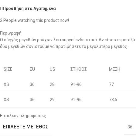
Προσθήκη στα Αγαπημένα
2
People watching this product now!
Περιγραφή
Ο οδηγός μεγεθών ρούχων λειτουργεί ενδεικτικά. Αν είσαστε μεταξύ
δύο μεγεθών συνιστούμε να προτιμήσετε το μεγαλύτερο μέγεθος.
SIZE
EU
US
ΣΤΗΘΟΣ
ΜΕΣΗ
XS
36
28
91-96
77
XS
36
29
91-96
78,5
S
38
30
96-100
80
Επιπλέον πληροφορίες
ΕΠΙΛΈΞΤΕ ΜΈΓΕΘΟΣ
36
S
40
31
96-100
81,5