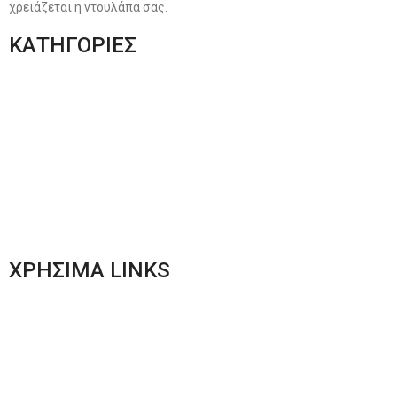
χρειάζεται η ντουλάπα σας.
ΚΑΤΗΓΟΡΙΕΣ
Ανδρική Ένδυση
Plus Size Ένδυση
Γυναικεία Ένδυση
Men’s New Collection
Women’s New Collection
ΧΡΗΣΙΜΑ LINKS
Αποστολές & Επιστροφές
Φόρμα Αλλαγών – Επιστροφών
Μέθοδοι Πληρωμής