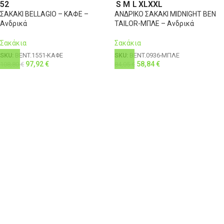
52
S
M
L
XL
XXL
ΣΑΚΑΚΙ BELLAGIO – ΚΑΦΕ –
ΑΝΔΡΙΚΟ ΣΑΚΑΚΙ MIDNIGHT BEN
Ανδρικά
TAILOR-ΜΠΛΕ – Ανδρικά
Σακάκια
Σακάκια
SKU:
BENT.1551-ΚΑΦΕ
SKU:
BENT.0936-ΜΠΛΕ
97,92
€
58,84
€
108,80
€
84,05
€