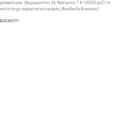
γραφεία μας (Αμμοχώστου 24, Νέα Ιωνία, Τ.Κ 14233) μαζί το
αντίστοιχο παραστατικό αγοράς (Απόδειξη Λιανικής).
ΒΑΣΙΚΟ!!!!
ΜΟΛΙΣ ΣΤΕΙΛΕΤΕ ΤΟ ΔΕΜΑ ΜΕ ΤΑ ΡΟΥΧΑ ΤΗΣ ΕΠΙΣΤΡΟΦΗΣ,
ΑΜΕΣΩΣ ΜΑΣ ΣΤΕΛΝΕΤΕ ΤΟΝ ΑΡΙΘΜΟ ΑΠΟΣΤΟΛΗΣ ΓΙΑ ΝΑ
ΑΝΑΖΗΤΗΣΟΥΜΕ ΤΟ ΔΕΜΑ!!!
Στην περίπτωση επιστροφής χρημάτων ενημερώνουμε ότι η
εταιρεία μας δεν αποδέχεται επιστροφές που επιβαρύνουν την ίδια
με έξοδα αποστολής.
Αφού το πακέτο παραληφθεί από εμάς και το τμήμα ποιοτικού
ελέγχου ελέγξει ότι τα προϊόντα είναι σε άριστη κατάσταση και
πληρούν όλες τις προϋποθέσεις για επιστροφή, το ποσό θα
καταβάλλεται στον Τραπεζικό Λογαριασμό σας εντός δεκατεσσάρων
(14) εργάσιμων ημερών. (το ποσό της επιστροφής θα είναι η αξία
των προιόντων χωρίς τα μεταφορικά εέξοδα)
Εκπτωτικά προϊόντα