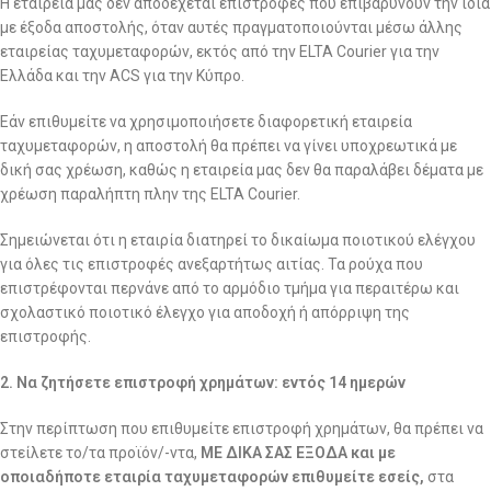
Η εταιρεία μας δεν αποδέχεται επιστροφές που επιβαρύνουν την ίδια
με έξοδα αποστολής, όταν αυτές πραγματοποιούνται μέσω άλλης
εταιρείας ταχυμεταφορών, εκτός από την ELTA Courier για την
Ελλάδα και την ACS για την Κύπρο.
Εάν επιθυμείτε να χρησιμοποιήσετε διαφορετική εταιρεία
ταχυμεταφορών, η αποστολή θα πρέπει να γίνει υποχρεωτικά με
δική σας χρέωση, καθώς η εταιρεία μας δεν θα παραλάβει δέματα με
χρέωση παραλήπτη πλην της ELTA Courier.
Σημειώνεται ότι η εταιρία διατηρεί το δικαίωμα ποιοτικού ελέγχου
για όλες τις επιστροφές ανεξαρτήτως αιτίας. Τα ρούχα που
επιστρέφονται περνάνε από το αρμόδιο τμήμα για περαιτέρω και
σχολαστικό ποιοτικό έλεγχο για αποδοχή ή απόρριψη της
επιστροφής.
2. Να ζητήσετε επιστροφή χρημάτων: εντός 14 ημερών
Στην περίπτωση που επιθυμείτε επιστροφή χρημάτων, θα πρέπει να
στείλετε το/τα προϊόν/-ντα,
ΜΕ ΔΙΚΑ ΣΑΣ ΕΞΟΔΑ και με
οποιαδήποτε εταιρία ταχυμεταφορών επιθυμείτε εσείς,
στα