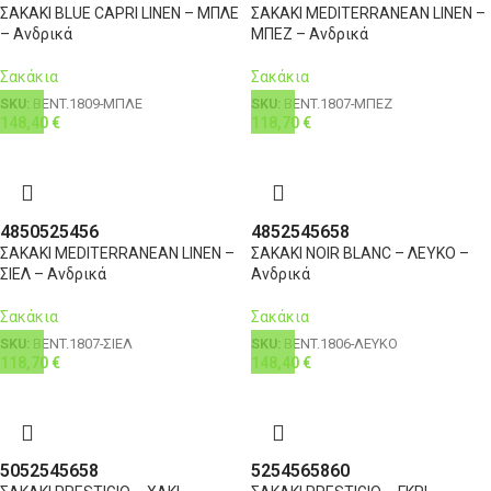
ΣΑΚΑΚΙ BLUE CAPRI LINEN – ΜΠΛΕ
ΣΑΚΑΚΙ MEDITERRANEAN LINEN –
– Ανδρικά
ΜΠΕΖ – Ανδρικά
Σακάκια
Σακάκια
SKU:
BENT.1809-ΜΠΛΕ
SKU:
BENT.1807-ΜΠΕΖ
148,40
€
118,70
€
48
50
52
54
56
48
52
54
56
58
ΣΑΚΑΚΙ MEDITERRANEAN LINEN –
ΣΑΚΑΚΙ NOIR BLANC – ΛΕΥΚΟ –
ΣΙΕΛ – Ανδρικά
Ανδρικά
Σακάκια
Σακάκια
SKU:
BENT.1807-ΣΙΕΛ
SKU:
BENT.1806-ΛΕΥΚΟ
118,70
€
148,40
€
50
52
54
56
58
52
54
56
58
60