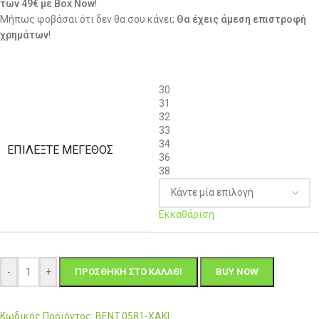
των 49€ με Box Now
!
Μήπως φοβάσαι ότι δεν θα σου κάνει;
Θα έχεις άμεση επιστροφή
χρημάτων
!
30
31
32
33
34
ΕΠΙΛΈΞΤΕ ΜΈΓΕΘΟΣ
36
38
Εκκαθάριση
-
+
ΠΡΟΣΘΉΚΗ ΣΤΟ ΚΑΛΆΘΙ
BUY NOW
Κωδικός Προϊόντος: BENT.0581-ΧΑΚΙ