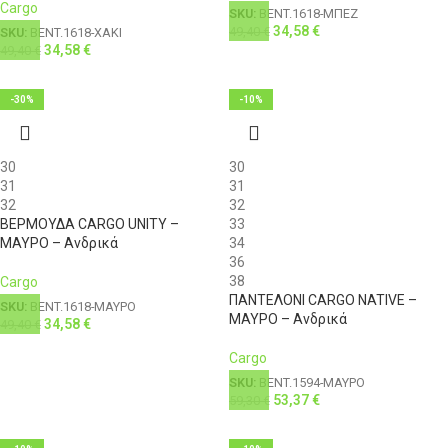
Cargo
SKU:
BENT.1618-ΜΠΕΖ
34,58
€
49,40
€
SKU:
BENT.1618-ΧΑΚΙ
34,58
€
49,40
€
-30%
-10%
30
30
31
31
32
32
ΒΕΡΜΟΥΔΑ CARGO UNITY –
33
ΜΑΥΡΟ – Ανδρικά
34
36
38
Cargo
ΠΑΝΤΕΛΟΝΙ CARGO NATIVE –
SKU:
BENT.1618-ΜΑΥΡΟ
ΜΑΥΡΟ – Ανδρικά
34,58
€
49,40
€
Cargo
SKU:
BENT.1594-ΜΑΥΡΟ
53,37
€
59,30
€