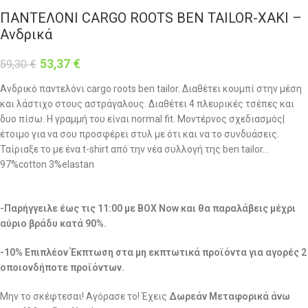
ΠΑΝΤΕΛΟΝΙ CARGO ROOTS BEN TAILOR-ΧΑΚΙ –
Ανδρικά
53,37
€
59,30
€
Ανδρικό παντελόνι cargo roots ben tailor. Διαθέτει κουμπί στην μέση
και λάστιχο στους αστράγαλους. Διαθέτει 4 πλευρικές τσέπες και
δυο πίσω. Η γραμμή του είναι normal fit. Μοντέρνος σχεδιασμός|
έτοιμο για να σου προσφέρει στυλ με ότι και να το συνδυάσεις.
Ταίριαξε το με ένα t-shirt από την νέα συλλογή της ben tailor…
97%cotton 3%elastan
-Παρήγγειλε έως τις 11:00 με BOX Now και θα παραλάβεις μέχρι
αύριο βράδυ κατά 90%.
-10% Επιπλέον Έκπτωση στα μη εκπτωτικά προϊόντα για αγορές 2
οποιονδήποτε προϊόντων.
Μην το σκέφτεσαι! Αγόρασε το! Έχεις
Δωρεάν Μεταφορικά άνω