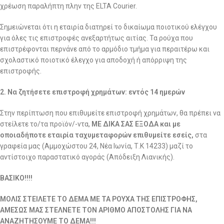
χρέωση παραλήπτη πλην της ELTA Courier.
Σημειώνεται ότι η εταιρία διατηρεί το δικαίωμα ποιοτικού ελέγχου
για όλες τις επιστροφές ανεξαρτήτως αιτίας. Τα ρούχα που
επιστρέφονται περνάνε από το αρμόδιο τμήμα για περαιτέρω και
σχολαστικό ποιοτικό έλεγχο για αποδοχή ή απόρριψη της
επιστροφής.
2. Να ζητήσετε επιστροφή χρημάτων: εντός 14 ημερών
Στην περίπτωση που επιθυμείτε επιστροφή χρημάτων, θα πρέπει να
στείλετε το/τα προϊόν/-ντα,
ΜΕ ΔΙΚΑ ΣΑΣ ΕΞΟΔΑ και με
οποιαδήποτε εταιρία ταχυμεταφορών επιθυμείτε εσείς,
στα
γραφεία μας (Αμμοχώστου 24, Νέα Ιωνία, Τ.Κ 14233) μαζί το
αντίστοιχο παραστατικό αγοράς (Απόδειξη Λιανικής).
ΒΑΣΙΚΟ!!!!
ΜΟΛΙΣ ΣΤΕΙΛΕΤΕ ΤΟ ΔΕΜΑ ΜΕ ΤΑ ΡΟΥΧΑ ΤΗΣ ΕΠΙΣΤΡΟΦΗΣ,
ΑΜΕΣΩΣ ΜΑΣ ΣΤΕΛΝΕΤΕ ΤΟΝ ΑΡΙΘΜΟ ΑΠΟΣΤΟΛΗΣ ΓΙΑ ΝΑ
ΑΝΑΖΗΤΗΣΟΥΜΕ ΤΟ ΔΕΜΑ!!!