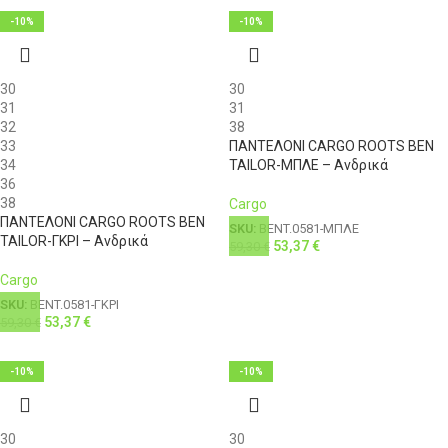
3XL
56
44
121-126
108
-10%
-10%
4XL
58
46
126-131
112
30
30
31
31
32
38
33
ΠΑΝΤΕΛΟΝΙ CARGO ROOTS BEN
34
TAILOR-ΜΠΛΕ – Ανδρικά
36
38
Cargo
ΠΑΝΤΕΛΟΝΙ CARGO ROOTS BEN
SKU:
BENT.0581-ΜΠΛΕ
TAILOR-ΓΚΡΙ – Ανδρικά
53,37
€
59,30
€
Cargo
SKU:
BENT.0581-ΓΚΡΙ
53,37
€
59,30
€
-10%
-10%
30
30