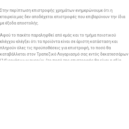
Στην περίπτωση επιστροφής χρημάτων ενημερώνουμε ότι η
εταιρεία μας δεν αποδέχεται επιστροφές που επιβαρύνουν την ίδια
με έξοδα αποστολής.
Αφού το πακέτο παραληφθεί από εμάς και το τμήμα ποιοτικού
ελέγχου ελέγξει ότι τα προϊόντα είναι σε άριστη κατάσταση και
πληρούν όλες τις προϋποθέσεις για επιστροφή, το ποσό θα
καταβάλλεται στον Τραπεζικό Λογαριασμό σας εντός δεκατεσσάρων
(14) εργάσιμων ημερών. (το ποσό της επιστροφής θα είναι η αξία
των προιόντων χωρίς τα μεταφορικά εέξοδα)
Εκπτωτικά προϊόντα
*Στα εκπτωτικά προϊόντα καθώς και στα εσώρουχα ΔΕΝ γίνονται
ούτε αλλαγές, ούτε επιστροφή χρημάτων
Αλλαγή τιμών
*Διατηρούμε το δικαίωμα αλλαγής τιμών ανάλογα την τιμή των
υφασμάτων της εκάστοτε περιόδου.