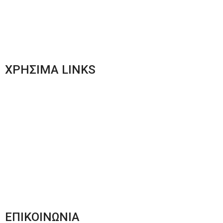
Γυναικεία Ένδυση
Men’s New Collection
Women’s New Collection
ΧΡΗΣΙΜΑ LINKS
Αποστολές & Επιστροφές
Φόρμα Αλλαγών – Επιστροφών
Μέθοδοι Πληρωμής
Παρακολούθηση Παραγγελίας
Όροι & Προϋποθέσεις
Πολιτική Απορρήτου
ΕΠΙΚΟΙΝΩΝΙΑ