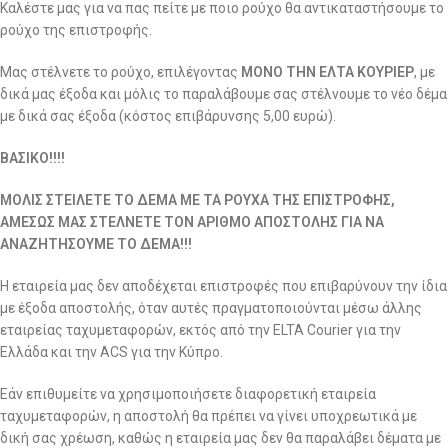
Καλέστε μας για να πας πείτε με ποιο ρούχο θα αντικαταστήσουμε το
ρούχο της επιστροφής.
Μας στέλνετε το ρούχο, επιλέγοντας
ΜΟΝΟ ΤΗΝ ΕΛΤΑ ΚΟΥΡΙΕΡ
, με
δικά μας έξοδα και μόλις το παραλάβουμε σας στέλνουμε το νέο δέμα
με δικά σας έξοδα (κόστος επιβάρυνσης 5,00 ευρώ).
ΒΑΣΙΚΟ!!!!
ΜΟΛΙΣ ΣΤΕΙΛΕΤΕ ΤΟ ΔΕΜΑ ΜΕ ΤΑ ΡΟΥΧΑ ΤΗΣ ΕΠΙΣΤΡΟΦΗΣ,
ΑΜΕΣΩΣ ΜΑΣ ΣΤΕΛΝΕΤΕ ΤΟΝ ΑΡΙΘΜΟ ΑΠΟΣΤΟΛΗΣ ΓΙΑ ΝΑ
ΑΝΑΖΗΤΗΣΟΥΜΕ ΤΟ ΔΕΜΑ!!!
Η εταιρεία μας δεν αποδέχεται επιστροφές που επιβαρύνουν την ίδια
με έξοδα αποστολής, όταν αυτές πραγματοποιούνται μέσω άλλης
εταιρείας ταχυμεταφορών, εκτός από την ELTA Courier για την
Ελλάδα και την ACS για την Κύπρο.
Εάν επιθυμείτε να χρησιμοποιήσετε διαφορετική εταιρεία
ταχυμεταφορών, η αποστολή θα πρέπει να γίνει υποχρεωτικά με
δική σας χρέωση, καθώς η εταιρεία μας δεν θα παραλάβει δέματα με