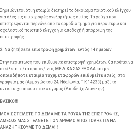
Σημειώνεται ότι η εταιρία διατηρεί το δικαίωμα ποιοτικού ελέγχου
για όλες τις επιστροφές ανεξαρτήτως αιτίας. Τα ρούχα που
επιστρέφονται περνάνε από το αρμόδιο τμήμα για περαιτέρω και
σχολαστικό ποιοτικό έλεγχο για αποδοχή ή απόρριψη της
επιστροφής.
2. Να ζητήσετε επιστροφή χρημάτων: εντός 14 ημερών
Στην περίπτωση που επιθυμείτε επιστροφή χρημάτων, θα πρέπει να
στείλετε το/τα προϊόν/-ντα,
ΜΕ ΔΙΚΑ ΣΑΣ ΕΞΟΔΑ και με
οποιαδήποτε εταιρία ταχυμεταφορών επιθυμείτε εσείς,
στα
γραφεία μας (Αμμοχώστου 24, Νέα Ιωνία, Τ.Κ 14233) μαζί το
αντίστοιχο παραστατικό αγοράς (Απόδειξη Λιανικής).
ΒΑΣΙΚΟ!!!!
ΜΟΛΙΣ ΣΤΕΙΛΕΤΕ ΤΟ ΔΕΜΑ ΜΕ ΤΑ ΡΟΥΧΑ ΤΗΣ ΕΠΙΣΤΡΟΦΗΣ,
ΑΜΕΣΩΣ ΜΑΣ ΣΤΕΛΝΕΤΕ ΤΟΝ ΑΡΙΘΜΟ ΑΠΟΣΤΟΛΗΣ ΓΙΑ ΝΑ
ΑΝΑΖΗΤΗΣΟΥΜΕ ΤΟ ΔΕΜΑ!!!