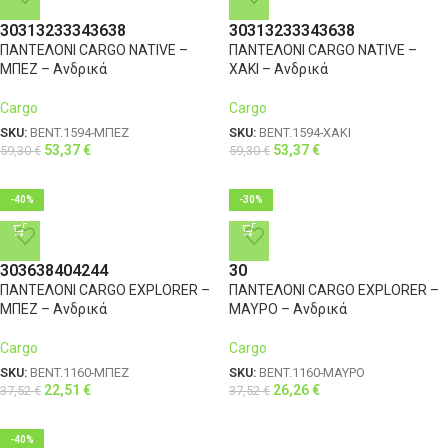
30
31
32
33
34
36
38
30
31
32
33
34
36
38
ΠΑΝΤΕΛΟΝΙ CARGO NATIVE –
ΠΑΝΤΕΛΟΝΙ CARGO NATIVE –
ΜΠΕΖ – Ανδρικά
ΧΑΚΙ – Ανδρικά
Cargo
Cargo
SKU:
BENT.1594-ΜΠΕΖ
SKU:
BENT.1594-ΧΑΚΙ
53,37
€
53,37
€
59,30
€
59,30
€
-40%
-30%
30
36
38
40
42
44
30
ΠΑΝΤΕΛΟΝΙ CARGO EXPLORER –
ΠΑΝΤΕΛΟΝΙ CARGO EXPLORER –
ΜΠΕΖ – Ανδρικά
ΜΑΥΡΟ – Ανδρικά
Cargo
Cargo
SKU:
BENT.1160-ΜΠΕΖ
SKU:
BENT.1160-ΜΑΥΡΟ
22,51
€
26,26
€
37,52
€
37,52
€
-40%