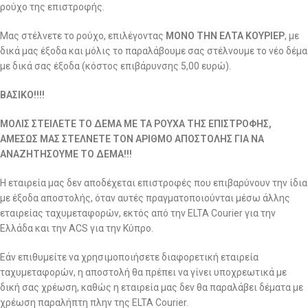
ρούχο της επιστροφής.
Μας στέλνετε το ρούχο, επιλέγοντας
ΜΟΝΟ ΤΗΝ ΕΛΤΑ ΚΟΥΡΙΕΡ
, με
δικά μας έξοδα και μόλις το παραλάβουμε σας στέλνουμε το νέο δέμα
με δικά σας έξοδα (κόστος επιβάρυνσης 5,00 ευρώ).
ΒΑΣΙΚΟ!!!!
ΜΟΛΙΣ ΣΤΕΙΛΕΤΕ ΤΟ ΔΕΜΑ ΜΕ ΤΑ ΡΟΥΧΑ ΤΗΣ ΕΠΙΣΤΡΟΦΗΣ,
ΑΜΕΣΩΣ ΜΑΣ ΣΤΕΛΝΕΤΕ ΤΟΝ ΑΡΙΘΜΟ ΑΠΟΣΤΟΛΗΣ ΓΙΑ ΝΑ
ΑΝΑΖΗΤΗΣΟΥΜΕ ΤΟ ΔΕΜΑ!!!
Η εταιρεία μας δεν αποδέχεται επιστροφές που επιβαρύνουν την ίδια
με έξοδα αποστολής, όταν αυτές πραγματοποιούνται μέσω άλλης
εταιρείας ταχυμεταφορών, εκτός από την ELTA Courier για την
Ελλάδα και την ACS για την Κύπρο.
Εάν επιθυμείτε να χρησιμοποιήσετε διαφορετική εταιρεία
ταχυμεταφορών, η αποστολή θα πρέπει να γίνει υποχρεωτικά με
δική σας χρέωση, καθώς η εταιρεία μας δεν θα παραλάβει δέματα με
χρέωση παραλήπτη πλην της ELTA Courier.