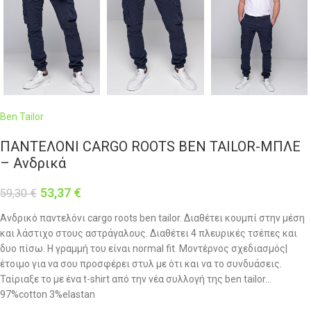
Ben Tailor
ΠΑΝΤΕΛΟΝΙ CARGO ROOTS BEN TAILOR-ΜΠΛΕ
– Ανδρικά
53,37
€
59,30
€
Ανδρικό παντελόνι cargo roots ben tailor. Διαθέτει κουμπί στην μέση
και λάστιχο στους αστράγαλους. Διαθέτει 4 πλευρικές τσέπες και
δυο πίσω. Η γραμμή του είναι normal fit. Μοντέρνος σχεδιασμός|
έτοιμο για να σου προσφέρει στυλ με ότι και να το συνδυάσεις.
Ταίριαξε το με ένα t-shirt από την νέα συλλογή της ben tailor…
97%cotton 3%elastan