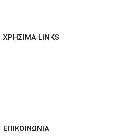
Men’s New Collection
Women’s New Collection
ΧΡΗΣΙΜΑ LINKS
Αποστολές & Επιστροφές
Φόρμα Αλλαγών – Επιστροφών
Μέθοδοι Πληρωμής
Παρακολούθηση Παραγγελίας
Όροι & Προϋποθέσεις
Πολιτική Απορρήτου
ΕΠΙΚΟΙΝΩΝΙΑ