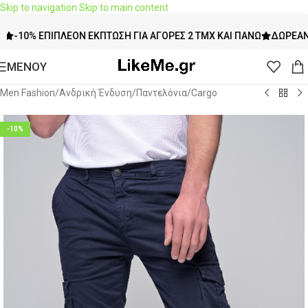
Skip to navigation
Skip to main content
10% ΕΠΙΠΛΈΟΝ ΈΚΠΤΩΣΗ ΓΙΑ ΑΓΟΡΈΣ 2 ΤΜΧ ΚΑΙ ΠΆΝΩ
ΔΩΡΕΆΝ ΜΕΤ
ΜΕΝΟΥ
Men Fashion
/
Ανδρική Ένδυση
/
Παντελόνια
/
Cargo
-10%