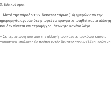
3. Ειδικοί όροι:
– Μετά την πάροδο των δεκατεσσάρων (14) ημερών από την
ημερομηνία αγοράς δεν μπορεί να πραγματοποιηθεί καμία αλλαγή
και δεν γίνεται επιστροφή χρημάτων για κανένα λόγο.
– Σε περίπτωση που από την αλλαγή που κάνατε προκύψει κάποιο
χρηματικό υπόλοιπο θα πρέπει εντός δεκατεσσάρων (14) ημερών να
καλύπτεται με άλλο προϊόν. Μετά το πέρας των δεκατεσσάρων
ημερών η εταιρία δεν οφείλει να αναγνωρίσει κανένα υπόλοιπο και
ουδεμία επιστροφή θα γίνεται δεκτή.
– Η αλλαγή και η επιστροφή χρημάτων δεν ισχύει για τις ειδικές
παραγγελίες, δηλαδή σε ρούχα που έχουν ραφτεί στις διαστάσεις
καθώς σε ρούχα που έχετε ζητήσει οποιαδήποτε μετατροπή ή
τροποποίηση σε χρώμα/ μήκος/ ή και πατρόν.
Bentailor