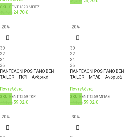
24,70
€
49,40
€
SKU:
BENT.1320-ΜΠΕΖ
24,70
€
49,40
€
-20%
-20%
30
30
32
32
34
34
36
36
ΠΑΝΤΕΛΟΝΙ POSITANO BEN
ΠΑΝΤΕΛΟΝΙ POSITANO BEN
TAILOR – ΓΚΡΙ – Ανδρικά
TAILOR – ΜΠΛΕ – Ανδρικά
Παντελόνια
Παντελόνια
SKU:
BENT.1269-ΓΚΡΙ
SKU:
BENT.1269-ΜΠΛΕ
59,32
€
59,32
€
74,15
€
74,15
€
-20%
-30%