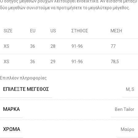
Ο οδηγός μεγεθών ρούχων λειτουργεί ενδεικτικά. Αν είσαστε μεταξύ
δύο μεγεθών συνιστούμε να προτιμήσετε το μεγαλύτερο μέγεθος.
SIZE
EU
US
ΣΤΗΘΟΣ
ΜΕΣΗ
XS
36
28
91-96
77
XS
36
29
91-96
78,5
S
38
30
96-100
80
Επιπλέον πληροφορίες
ΕΠΙΛΈΞΤΕ ΜΈΓΕΘΟΣ
M
,
S
S
40
31
96-100
81,5
M
42
32
101-106
83
ΜΆΡΚΑ
Ben Tailor
M
44
33
101-106
86
ΧΡΏΜΑ
Μαύρο