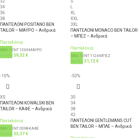
32
S
34
L
36
XL
38
XXL
ΠΑΝΤΕΛΟΝΙ POSITANO BEN
3XL
TAILOR – ΜΑΥΡΟ – Ανδρικά
ΠΑΝΤΕΛΟΝΙ MONACO BEN TAILOR
– ΜΠΕΖ – Ανδρικά
Παντελόνια
Παντελόνια
SKU:
BENT.1269-ΜΑΥΡΟ
59,32
€
74,15
€
SKU:
BENT.1124-ΜΠΕΖ
31,12
€
44,45
€
-10%
-50%
XS
30
ΠΑΝΤΕΛΟΝΙ KOWALSKI BEN
34
TAILOR – ΚΑΦΕ – Ανδρικά
38
42
ΠΑΝΤΕΛΟΝΙ GENTLEMANS CUT
Παντελόνια
BEN TAILOR – ΜΠΛΕ – Ανδρικά
SKU:
BENT.0398-ΚΑΦΕ
53,37
€
59,30
€