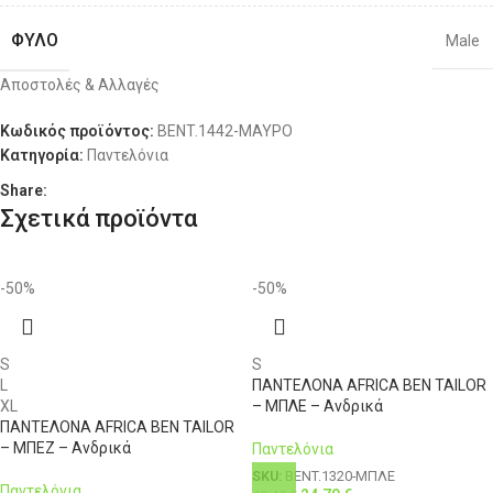
L
46
34
106-111
88
ΦΎΛΟ
Male
L
48
36
106-111
92
Αποστολές & Αλλαγές
ΔΙΑΘΕΣΙΜΌΤΗΤΑ
XL
50
38
111-116
Διαθέσιμο 1-3 ημέρες
96
Κωδικός προϊόντος:
BENT.1442-ΜΑΥΡΟ
Κατηγορία:
Παντελόνια
XL
52
40
111-116
100
Share:
Σχετικά προϊόντα
XXL
54
42
116-121
104
3XL
56
44
121-126
108
-50%
-50%
4XL
58
46
126-131
112
S
S
L
ΠΑΝΤΕΛΟΝΑ AFRICA BEN TAILOR
XL
– ΜΠΛΕ – Ανδρικά
ΠΑΝΤΕΛΟΝΑ AFRICA BEN TAILOR
– ΜΠΕΖ – Ανδρικά
Παντελόνια
SKU:
BENT.1320-ΜΠΛΕ
Παντελόνια