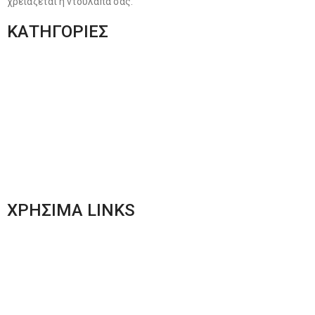
χρειάζεται η ντουλάπα σας.
ΚΑΤΗΓΟΡΙΕΣ
Ανδρική Ένδυση
Plus Size Ένδυση
Γυναικεία Ένδυση
Men’s New Collection
Women’s New Collection
ΧΡΗΣΙΜΑ LINKS
Αποστολές & Επιστροφές
Φόρμα Αλλαγών – Επιστροφών
Μέθοδοι Πληρωμής