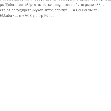
με έξοδα αποστολής, όταν αυτές πραγματοποιούνται μέσω άλλης
εταιρείας ταχυμεταφορών, εκτός από την ELTA Courier για την
Ελλάδα και την ACS για την Κύπρο.
Εάν επιθυμείτε να χρησιμοποιήσετε διαφορετική εταιρεία
ταχυμεταφορών, η αποστολή θα πρέπει να γίνει υποχρεωτικά με
δική σας χρέωση, καθώς η εταιρεία μας δεν θα παραλάβει δέματα με
χρέωση παραλήπτη πλην της ELTA Courier.
Σημειώνεται ότι η εταιρία διατηρεί το δικαίωμα ποιοτικού ελέγχου
για όλες τις επιστροφές ανεξαρτήτως αιτίας. Τα ρούχα που
επιστρέφονται περνάνε από το αρμόδιο τμήμα για περαιτέρω και
σχολαστικό ποιοτικό έλεγχο για αποδοχή ή απόρριψη της
επιστροφής.
2. Να ζητήσετε επιστροφή χρημάτων: εντός 14 ημερών
Στην περίπτωση που επιθυμείτε επιστροφή χρημάτων, θα πρέπει να
στείλετε το/τα προϊόν/-ντα,
ΜΕ ΔΙΚΑ ΣΑΣ ΕΞΟΔΑ και με
οποιαδήποτε εταιρία ταχυμεταφορών επιθυμείτε εσείς,
στα