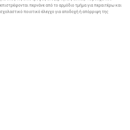
επιστρέφονται περνάνε από το αρμόδιο τμήμα για περαιτέρω και
σχολαστικό ποιοτικό έλεγχο για αποδοχή ή απόρριψη της
επιστροφής.
2. Να ζητήσετε επιστροφή χρημάτων: εντός 14 ημερών
Στην περίπτωση που επιθυμείτε επιστροφή χρημάτων, θα πρέπει να
στείλετε το/τα προϊόν/-ντα,
ΜΕ ΔΙΚΑ ΣΑΣ ΕΞΟΔΑ και με
οποιαδήποτε εταιρία ταχυμεταφορών επιθυμείτε εσείς,
στα
γραφεία μας (Αμμοχώστου 24, Νέα Ιωνία, Τ.Κ 14233) μαζί το
αντίστοιχο παραστατικό αγοράς (Απόδειξη Λιανικής).
ΒΑΣΙΚΟ!!!!
ΜΟΛΙΣ ΣΤΕΙΛΕΤΕ ΤΟ ΔΕΜΑ ΜΕ ΤΑ ΡΟΥΧΑ ΤΗΣ ΕΠΙΣΤΡΟΦΗΣ,
ΑΜΕΣΩΣ ΜΑΣ ΣΤΕΛΝΕΤΕ ΤΟΝ ΑΡΙΘΜΟ ΑΠΟΣΤΟΛΗΣ ΓΙΑ ΝΑ
ΑΝΑΖΗΤΗΣΟΥΜΕ ΤΟ ΔΕΜΑ!!!
Στην περίπτωση επιστροφής χρημάτων ενημερώνουμε ότι η
εταιρεία μας δεν αποδέχεται επιστροφές που επιβαρύνουν την ίδια
με έξοδα αποστολής.