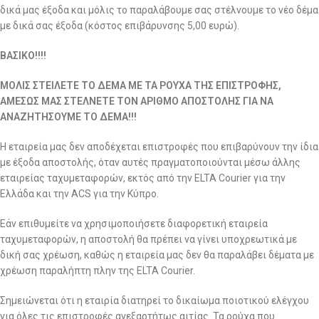
δικά μας έξοδα και μόλις το παραλάβουμε σας στέλνουμε το νέο δέμα
με δικά σας έξοδα (κόστος επιβάρυνσης 5,00 ευρώ).
ΒΑΣΙΚΟ!!!!
ΜΟΛΙΣ ΣΤΕΙΛΕΤΕ ΤΟ ΔΕΜΑ ΜΕ ΤΑ ΡΟΥΧΑ ΤΗΣ ΕΠΙΣΤΡΟΦΗΣ,
ΑΜΕΣΩΣ ΜΑΣ ΣΤΕΛΝΕΤΕ ΤΟΝ ΑΡΙΘΜΟ ΑΠΟΣΤΟΛΗΣ ΓΙΑ ΝΑ
ΑΝΑΖΗΤΗΣΟΥΜΕ ΤΟ ΔΕΜΑ!!!
Η εταιρεία μας δεν αποδέχεται επιστροφές που επιβαρύνουν την ίδια
με έξοδα αποστολής, όταν αυτές πραγματοποιούνται μέσω άλλης
εταιρείας ταχυμεταφορών, εκτός από την ELTA Courier για την
Ελλάδα και την ACS για την Κύπρο.
Εάν επιθυμείτε να χρησιμοποιήσετε διαφορετική εταιρεία
ταχυμεταφορών, η αποστολή θα πρέπει να γίνει υποχρεωτικά με
δική σας χρέωση, καθώς η εταιρεία μας δεν θα παραλάβει δέματα με
χρέωση παραλήπτη πλην της ELTA Courier.
Σημειώνεται ότι η εταιρία διατηρεί το δικαίωμα ποιοτικού ελέγχου
για όλες τις επιστροφές ανεξαρτήτως αιτίας. Τα ρούχα που