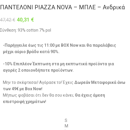
ΠΑΝΤΕΛΟΝΙ PIAZZA NOVA – ΜΠΛΕ – Ανδρικά
40,31
€
47,42
€
Σύνθεση: 93% cotton 7% pol
-Παρήγγειλε έως τις 11:00 με BOX Now και θα παραλάβεις
μέχρι αύριο βράδυ κατά 90%.
-10% Επιπλέον Έκπτωση στα μη εκπτωτικά προϊόντα για
αγορές 2 οποιονδήποτε προϊόντων.
Μην το σκέφτεσαι! Αγόρασε το! Έχεις
Δωρεάν Μεταφορικά άνω
των 49€ με Box Now
!
Μήπως φοβάσαι ότι δεν θα σου κάνει;
Θα έχεις άμεση
επιστροφή χρημάτων
!
S
M