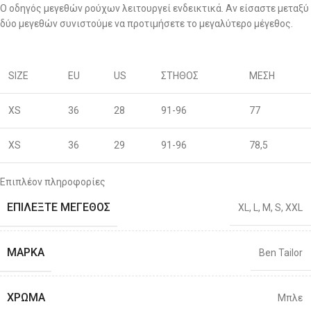
Ο οδηγός μεγεθών ρούχων λειτουργεί ενδεικτικά. Αν είσαστε μεταξύ
δύο μεγεθών συνιστούμε να προτιμήσετε το μεγαλύτερο μέγεθος.
SIZE
EU
US
ΣΤΗΘΟΣ
ΜΕΣΗ
XS
36
28
91-96
77
XS
36
29
91-96
78,5
S
38
30
96-100
80
Επιπλέον πληροφορίες
ΕΠΙΛΈΞΤΕ ΜΈΓΕΘΟΣ
XL
,
L
,
M
,
S
,
XXL
S
40
31
96-100
81,5
M
42
32
101-106
83
ΜΆΡΚΑ
Ben Tailor
M
44
33
101-106
86
ΧΡΏΜΑ
Μπλε