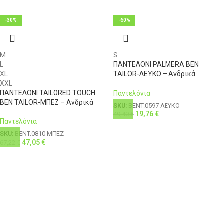
-30%
-60%
M
S
L
ΠΑΝΤΕΛΟΝΙ PALMERA BEN
XL
TAILOR-ΛΕΥΚΟ – Ανδρικά
XXL
ΠΑΝΤΕΛΟΝΙ TAILORED TOUCH
Παντελόνια
BEN TAILOR-ΜΠΕΖ – Ανδρικά
SKU:
BENT.0597-ΛΕΥΚΟ
19,76
€
49,40
€
Παντελόνια
SKU:
BENT.0810-ΜΠΕΖ
47,05
€
67,22
€