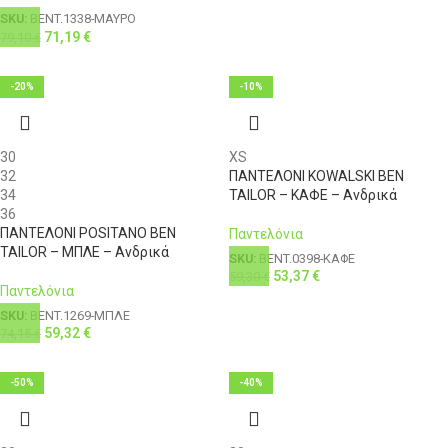
SKU:
BENT.1338-ΜΑΥΡΟ
71,19
€
79,10
€
-20%
-10%
30
XS
32
ΠΑΝΤΕΛΟΝΙ KOWALSKI BEN
34
TAILOR – ΚΑΦΕ – Ανδρικά
36
ΠΑΝΤΕΛΟΝΙ POSITANO BEN
Παντελόνια
TAILOR – ΜΠΛΕ – Ανδρικά
SKU:
BENT.0398-ΚΑΦΕ
53,37
€
59,30
€
Παντελόνια
SKU:
BENT.1269-ΜΠΛΕ
59,32
€
74,15
€
-50%
-40%