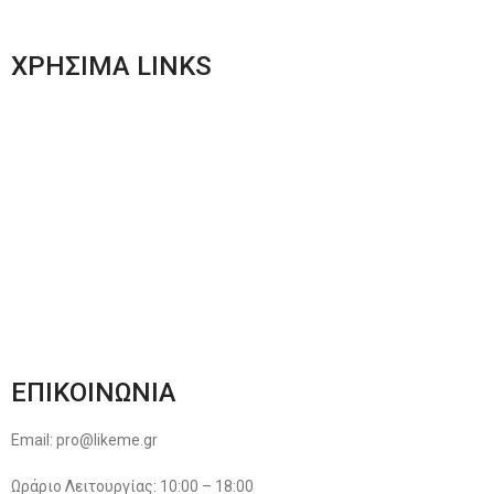
Women’s New Collection
ΧΡΗΣΙΜΑ LINKS
Αποστολές & Επιστροφές
Φόρμα Αλλαγών – Επιστροφών
Μέθοδοι Πληρωμής
Παρακολούθηση Παραγγελίας
Όροι & Προϋποθέσεις
Πολιτική Απορρήτου
ΕΠΙΚΟΙΝΩΝΙΑ
Email: pro@likeme.gr
Ωράριο Λειτουργίας: 10:00 – 18:00