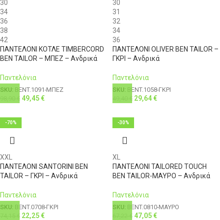
30
30
34
31
36
32
38
34
42
36
ΠΑΝΤΕΛΟΝΙ ΚΟΤΛΕ TIMBERCORD
ΠΑΝΤΕΛΟΝΙ OLIVER BEN TAILOR –
BEN TAILOR – ΜΠΕΖ – Ανδρικά
ΓΚΡΙ – Ανδρικά
Παντελόνια
Παντελόνια
SKU:
BENT.1091-ΜΠΕΖ
SKU:
BENT.1058-ΓΚΡΙ
49,45
€
29,64
€
98,90
€
49,40
€
-70%
-30%
XXL
XL
ΠΑΝΤΕΛΟΝΙ SANTORINI BEN
ΠΑΝΤΕΛΟΝΙ TAILORED TOUCH
TAILOR – ΓΚΡΙ – Ανδρικά
BEN TAILOR-ΜΑΥΡΟ – Ανδρικά
Παντελόνια
Παντελόνια
SKU:
BENT.0708-ΓΚΡΙ
SKU:
BENT.0810-ΜΑΥΡΟ
22,25
€
47,05
€
74,15
€
67,22
€