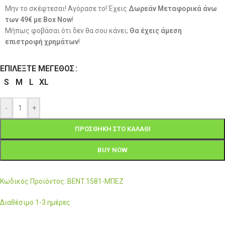
Μην το σκέφτεσαι! Αγόρασε το! Έχεις
Δωρεάν Μεταφορικά άνω
των 49€ με Box Now
!
Μήπως φοβάσαι ότι δεν θα σου κάνει;
Θα έχεις άμεση
επιστροφή χρημάτων
!
ΕΠΙΛΈΞΤΕ ΜΈΓΕΘΟΣ
S
M
L
XL
-
+
ΠΡΟΣΘΉΚΗ ΣΤΟ ΚΑΛΆΘΙ
BUY NOW
Κωδικός Προϊόντος: BENT.1581-ΜΠΕΖ
Διαθέσιμο 1-3 ημέρες