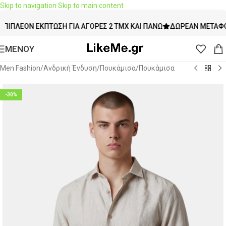
Skip to navigation
Skip to main content
ΈΟΝ ΈΚΠΤΩΣΗ ΓΙΑ ΑΓΟΡΈΣ 2 ΤΜΧ ΚΑΙ ΠΆΝΩ
ΔΩΡΕΆΝ ΜΕΤΑΦΟΡΙΚΆ 
ΜΕΝΟΥ
Men Fashion
/
Ανδρική Ένδυση
/
Πουκάμισα
/
Πουκάμισα
-30%