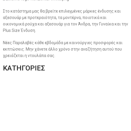
Στο κατάστημα μας θα βρείτε επιλεγμένες μάρκες ένδυσης και
αξεσουάρ με προτεραιότητα, τα μοντέρνα, ποιοτικά και
οικονομικά ρούχα και αξεσουάρ για τον Άνδρα, την Γυναίκα και την
Plus Size Ένδυση.
Νέες Παραλαβές κάθε εβδομάδα με καινούργιες προσφορές και
εκπτώσεις. Μην χάνετε άλλο χρόνο στην αναζήτηση αυτού που
χρειάζεται η ντουλάπα σας.
ΚΑΤΗΓΟΡΙΕΣ
Ανδρική Ένδυση
Plus Size Ένδυση
Γυναικεία Ένδυση
Men’s New Collection
Women’s New Collection