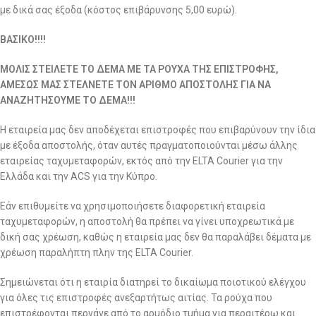
με δικά σας έξοδα (κόστος επιβάρυνσης 5,00 ευρώ).
ΒΑΣΙΚΟ!!!!
ΜΟΛΙΣ ΣΤΕΙΛΕΤΕ ΤΟ ΔΕΜΑ ΜΕ ΤΑ ΡΟΥΧΑ ΤΗΣ ΕΠΙΣΤΡΟΦΗΣ,
ΑΜΕΣΩΣ ΜΑΣ ΣΤΕΛΝΕΤΕ ΤΟΝ ΑΡΙΘΜΟ ΑΠΟΣΤΟΛΗΣ ΓΙΑ ΝΑ
ΑΝΑΖΗΤΗΣΟΥΜΕ ΤΟ ΔΕΜΑ!!!
Η εταιρεία μας δεν αποδέχεται επιστροφές που επιβαρύνουν την ίδια
με έξοδα αποστολής, όταν αυτές πραγματοποιούνται μέσω άλλης
εταιρείας ταχυμεταφορών, εκτός από την ELTA Courier για την
Ελλάδα και την ACS για την Κύπρο.
Εάν επιθυμείτε να χρησιμοποιήσετε διαφορετική εταιρεία
ταχυμεταφορών, η αποστολή θα πρέπει να γίνει υποχρεωτικά με
δική σας χρέωση, καθώς η εταιρεία μας δεν θα παραλάβει δέματα με
χρέωση παραλήπτη πλην της ELTA Courier.
Σημειώνεται ότι η εταιρία διατηρεί το δικαίωμα ποιοτικού ελέγχου
για όλες τις επιστροφές ανεξαρτήτως αιτίας. Τα ρούχα που
επιστρέφονται περνάνε από το αρμόδιο τμήμα για περαιτέρω και