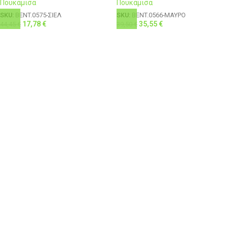
Πουκάμισα
Πουκάμισα
SKU:
BENT.0575-ΣΙΕΛ
SKU:
BENT.0566-ΜΑΥΡΟ
17,78
€
35,55
€
44,45
€
39,50
€