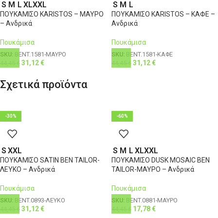
S
M
L
XL
XXL
S
M
L
ΠΟΥΚΑΜΙΣΟ KARISTOS – ΜΑΥΡΟ
ΠΟΥΚΑΜΙΣΟ KARISTOS – ΚΑΦΕ –
– Ανδρικά
Ανδρικά
Πουκάμισα
Πουκάμισα
SKU:
BENT.1581-ΜΑΥΡΟ
SKU:
BENT.1581-ΚΑΦΕ
31,12
€
31,12
€
44,45
€
44,45
€
Σχετικά προϊόντα
-30%
-60%
S
XXL
S
M
L
XL
XXL
ΠΟΥΚΑΜΙΣΟ SATIN BEN TAILOR-
ΠΟΥΚΑΜΙΣΟ DUSK MOSAIC BEN
ΛΕΥΚΟ – Ανδρικά
TAILOR-ΜΑΥΡΟ – Ανδρικά
Πουκάμισα
Πουκάμισα
SKU:
BENT.0893-ΛΕΥΚΟ
SKU:
BENT.0881-ΜΑΥΡΟ
31,12
€
17,78
€
44,45
€
44,45
€