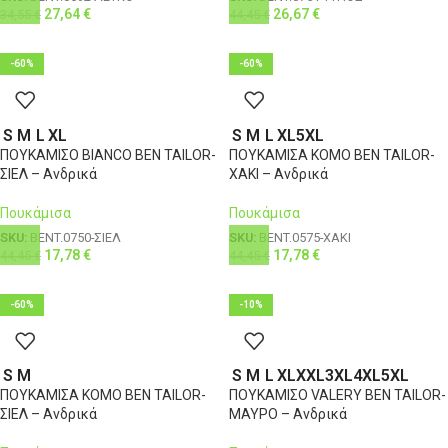
27,64
€
26,67
€
34,55
€
44,45
€
-60%
-60%
S
M
L
XL
S
M
L
XL
5XL
ΠΟΥΚΑΜΙΣΟ BIANCO BEN TAILOR-
ΠΟΥΚΑΜΙΣΑ KOMO BEN TAILOR-
ΣΙΕΛ – Ανδρικά
ΧΑΚΙ – Ανδρικά
Πουκάμισα
Πουκάμισα
SKU:
BENT.0750-ΣΙΕΛ
SKU:
BENT.0575-ΧΑΚΙ
17,78
€
17,78
€
44,45
€
44,45
€
-60%
-10%
S
M
S
M
L
XL
XXL
3XL
4XL
5XL
ΠΟΥΚΑΜΙΣΑ KOMO BEN TAILOR-
ΠΟΥΚΑΜΙΣΟ VALERY BEN TAILOR-
ΣΙΕΛ – Ανδρικά
ΜΑΥΡΟ – Ανδρικά