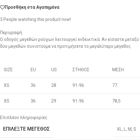
Προσθήκη στα Αγαπημένα
3
People watching this product now!
Περιγραφή
Ο οδηγός μεγεθών ρούχων λειτουργεί ενδεικτικά. Αν είσαστε μεταξύ
δύο μεγεθών συνιστούμε να προτιμήσετε το μεγαλύτερο μέγεθος.
SIZE
EU
US
ΣΤΗΘΟΣ
ΜΕΣΗ
XS
36
28
91-96
77
XS
36
29
91-96
78,5
S
38
30
96-100
80
Επιπλέον πληροφορίες
ΕΠΙΛΈΞΤΕ ΜΈΓΕΘΟΣ
XL
,
L
,
M
,
S
S
40
31
96-100
81,5