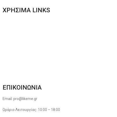
ΧΡΗΣΙΜΑ LINKS
Αποστολές & Επιστροφές
Φόρμα Αλλαγών – Επιστροφών
Μέθοδοι Πληρωμής
Παρακολούθηση Παραγγελίας
Όροι & Προϋποθέσεις
Πολιτική Απορρήτου
ΕΠΙΚΟΙΝΩΝΙΑ
Email: pro@likeme.gr
Ωράριο Λειτουργίας: 10:00 – 18:00