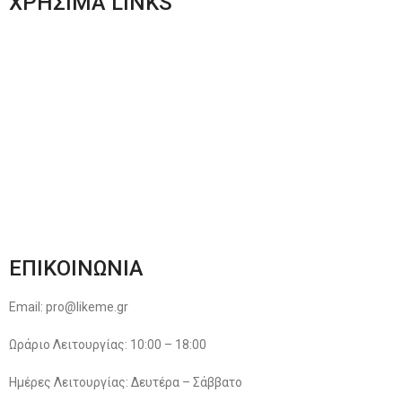
ΧΡΗΣΙΜΑ LINKS
Αποστολές & Επιστροφές
Φόρμα Αλλαγών – Επιστροφών
Μέθοδοι Πληρωμής
Παρακολούθηση Παραγγελίας
Όροι & Προϋποθέσεις
Πολιτική Απορρήτου
ΕΠΙΚΟΙΝΩΝΙΑ
Email: pro@likeme.gr
Ωράριο Λειτουργίας: 10:00 – 18:00
Ημέρες Λειτουργίας: Δευτέρα – Σάββατο