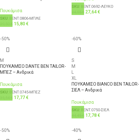
SKU:
BENT.0692-ΛΕΥΚΟ
Πουκάμισα
27,64
€
34,55
€
SKU:
BENT.0806-ΜΠΛΕ
15,80
€
39,50
€
-50%
-60%
M
S
ΠΟΥΚΑΜΙΣΟ DANTE BEN TAILOR-
M
ΜΠΕΖ – Ανδρικά
L
XL
ΠΟΥΚΑΜΙΣΟ BIANCO BEN TAILOR-
Πουκάμισα
ΣΙΕΛ – Ανδρικά
SKU:
BENT.0745-ΜΠΕΖ
17,77
€
35,54
€
Πουκάμισα
SKU:
BENT.0750-ΣΙΕΛ
17,78
€
44,45
€
-50%
-40%