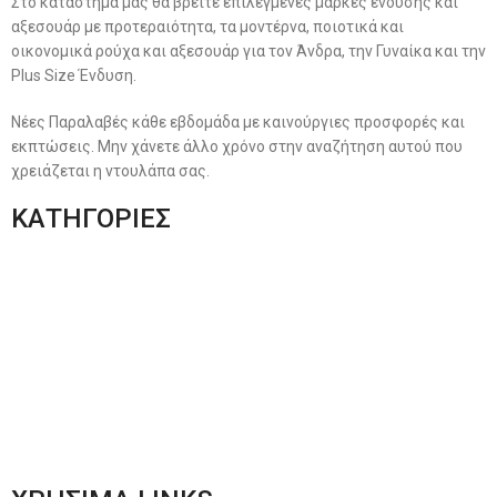
Στο κατάστημα μας θα βρείτε επιλεγμένες μάρκες ένδυσης και
αξεσουάρ με προτεραιότητα, τα μοντέρνα, ποιοτικά και
οικονομικά ρούχα και αξεσουάρ για τον Άνδρα, την Γυναίκα και την
Plus Size Ένδυση.
Νέες Παραλαβές κάθε εβδομάδα με καινούργιες προσφορές και
εκπτώσεις. Μην χάνετε άλλο χρόνο στην αναζήτηση αυτού που
χρειάζεται η ντουλάπα σας.
ΚΑΤΗΓΟΡΙΕΣ
Ανδρική Ένδυση
Plus Size Ένδυση
Γυναικεία Ένδυση
Men’s New Collection
Women’s New Collection