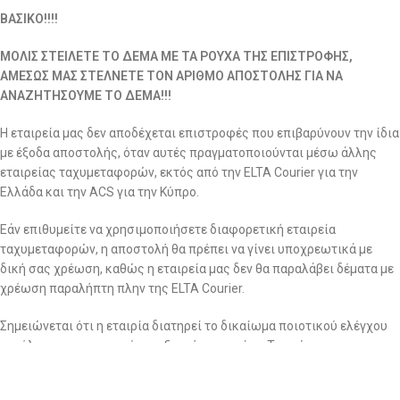
ΒΑΣΙΚΟ!!!!
ΜΟΛΙΣ ΣΤΕΙΛΕΤΕ ΤΟ ΔΕΜΑ ΜΕ ΤΑ ΡΟΥΧΑ ΤΗΣ ΕΠΙΣΤΡΟΦΗΣ,
ΑΜΕΣΩΣ ΜΑΣ ΣΤΕΛΝΕΤΕ ΤΟΝ ΑΡΙΘΜΟ ΑΠΟΣΤΟΛΗΣ ΓΙΑ ΝΑ
ΑΝΑΖΗΤΗΣΟΥΜΕ ΤΟ ΔΕΜΑ!!!
Η εταιρεία μας δεν αποδέχεται επιστροφές που επιβαρύνουν την ίδια
με έξοδα αποστολής, όταν αυτές πραγματοποιούνται μέσω άλλης
εταιρείας ταχυμεταφορών, εκτός από την ELTA Courier για την
Ελλάδα και την ACS για την Κύπρο.
Εάν επιθυμείτε να χρησιμοποιήσετε διαφορετική εταιρεία
ταχυμεταφορών, η αποστολή θα πρέπει να γίνει υποχρεωτικά με
δική σας χρέωση, καθώς η εταιρεία μας δεν θα παραλάβει δέματα με
χρέωση παραλήπτη πλην της ELTA Courier.
Σημειώνεται ότι η εταιρία διατηρεί το δικαίωμα ποιοτικού ελέγχου
για όλες τις επιστροφές ανεξαρτήτως αιτίας. Τα ρούχα που
επιστρέφονται περνάνε από το αρμόδιο τμήμα για περαιτέρω και
σχολαστικό ποιοτικό έλεγχο για αποδοχή ή απόρριψη της