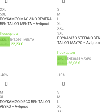
XXL
S
5XL
M
ΠΟΥΚΑΜΙΣΟ ΜΑΟ ΛΙΝΟ REVIERA
L
BEN TAILOR-ΜΕΝΤΑ – Ανδρικά
XL
XXL
3XL
Πουκάμισα
ΠΟΥΚΑΜΙΣΟ STEFANO BEN
SKU:
BENT.0591-ΜΕΝΤΑ
TAILOR-ΜΑΥΡΟ – Ανδρικά
22,23
€
44,45
€
Πουκάμισα
SKU:
BENT.0625-ΜΑΥΡΟ
26,08
€
43,46
€
-40%
-10%
M
S
XL
M
ΠΟΥΚΑΜΙΣΟ DIEGO BEN TAILOR-
L
ΛΕΥΚΟ – Ανδρικά
XL
XXL