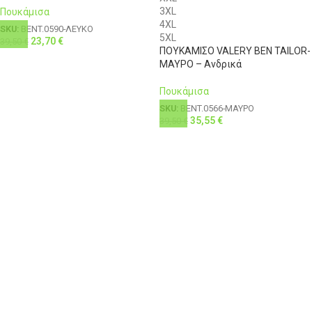
3XL
Πουκάμισα
4XL
SKU:
BENT.0590-ΛΕΥΚΟ
5XL
23,70
€
39,50
€
ΠΟΥΚΑΜΙΣΟ VALERY BEN TAILOR-
ΜΑΥΡΟ – Ανδρικά
Πουκάμισα
SKU:
BENT.0566-ΜΑΥΡΟ
35,55
€
39,50
€