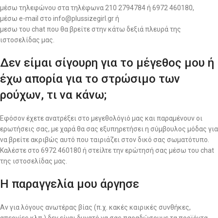
μέσω τηλεφώνου στα τηλέφωνα 210 2794784 ή 6972 460180,
μέσω e-mail στο info@plussizegirl.gr ή
μεσω του chat που θα βρείτε στην κάτω δεξιά πλευρά της
ιστοσελίδας μας.
Δεν είμαι σίγουρη για το μέγεθος μου ή
έχω απορία για το στρώσιμο των
ρούχων, τι να κάνω;
Εφόσον έχετε ανατρέξει στο μεγεθολόγιό μας και παραμένουν οι
ερωτήσεις σας, με χαρά θα σας εξυπηρετήσει η σύμβουλος μόδας για
να βρείτε ακριβώς αυτό που ταιριάζει στον δικό σας σωματότυπο.
Καλέστε στο 6972 460180 ή στείλτε την ερώτησή σας μέσω του chat
της ιστοσελίδας μας.
Η παραγγελία μου άργησε
Αν για λόγους ανωτέρας βίας (π.χ. κακές καιρικές συνθήκες,
απεργίες κλπ.) δεν είναι δυνατό να σας παραδώσουμε τα προϊόντα