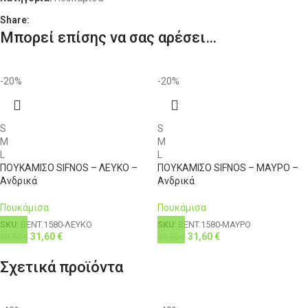
XL
52
40
111-116
100
Share:
Μπορεί επίσης να σας αρέσει…
XXL
54
42
116-121
104
3XL
56
44
121-126
108
-20%
-20%
4XL
58
46
126-131
112
S
S
M
M
L
L
ΠΟΥΚΑΜΙΣΟ SIFNOS – ΛΕΥΚΟ –
ΠΟΥΚΑΜΙΣΟ SIFNOS – ΜΑΥΡΟ –
Ανδρικά
Ανδρικά
Πουκάμισα
Πουκάμισα
SKU:
BENT.1580-ΛΕΥΚΟ
SKU:
BENT.1580-ΜΑΥΡΟ
31,60
€
31,60
€
39,50
€
39,50
€
Σχετικά προϊόντα