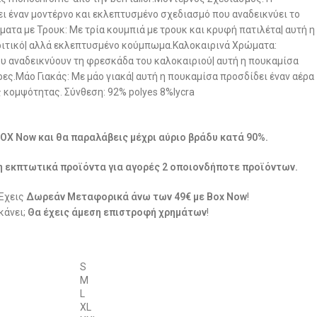
 έναν μοντέρνο και εκλεπτυσμένο σχεδιασμό που αναδεικνύει το
ατα με Τρουκ: Με τρία κουμπιά με τρουκ και κρυφή πατιλέτα| αυτή η
ριτικό| αλλά εκλεπτυσμένο κούμπωμα.Καλοκαιρινά Χρώματα:
 αναδεικνύουν τη φρεσκάδα του καλοκαιριού| αυτή η πουκαμίσα
έρες.Μάο Γιακάς: Με μάο γιακά| αυτή η πουκαμίσα προσδίδει έναν αέρα
 κομψότητας. Σύνθεση: 92% polyes 8%lycra
BOX Now και θα παραλάβεις μέχρι αύριο βράδυ κατά 90%.
η εκπτωτικά προϊόντα για αγορές 2 οποιονδήποτε προϊόντων.
 Έχεις
Δωρεάν Μεταφορικά άνω των 49€ με Box Now
!
κάνει;
Θα έχεις άμεση επιστροφή χρημάτων
!
S
M
L
XL