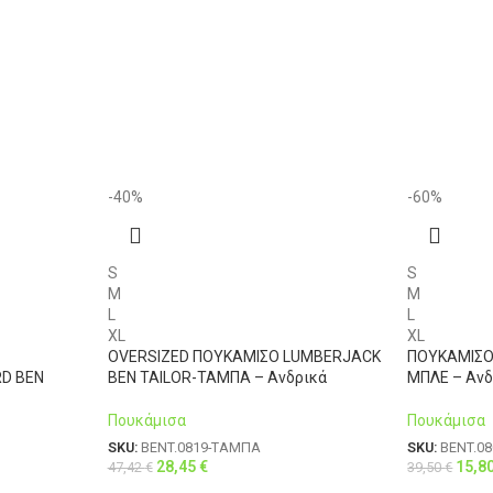
-40%
-60%
S
S
M
M
L
L
XL
XL
OVERSIZED ΠΟΥΚΑΜΙΣΟ LUMBERJACK
ΠΟΥΚΑΜΙΣΟ
D BEN
BEN TAILOR-ΤΑΜΠΑ – Ανδρικά
ΜΠΛΕ – Ανδ
Πουκάμισα
Πουκάμισα
SKU:
BENT.0819-ΤΑΜΠΑ
SKU:
BENT.0
28,45
€
15,8
47,42
€
39,50
€