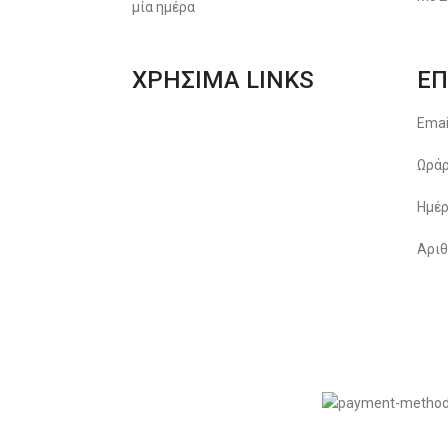
μία ημέρα
ΧΡΗΣΙΜΑ LINKS
ΕΠ
Αποστολές & Επιστροφές
Emai
Φόρμα Αλλαγών – Επιστροφών
Ωράρ
Μέθοδοι Πληρωμής
Ημέρ
Παρακολούθηση Παραγγελίας
Αριθ
Όροι & Προϋποθέσεις
Πολιτική Απορρήτου
© 2022
LIKEME.GR
εδιασμός & Premium Marketing Services