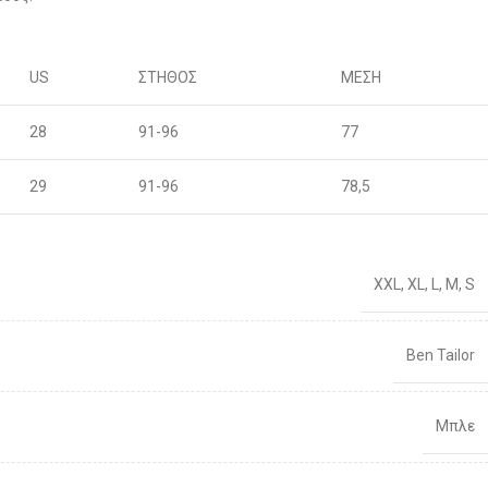
US
ΣΤΗΘΟΣ
ΜΕΣΗ
28
91-96
77
29
91-96
78,5
30
96-100
80
XXL
,
XL
,
L
,
M
,
S
31
96-100
81,5
32
101-106
83
Ben Tailor
33
101-106
86
Μπλε
34
106-111
88