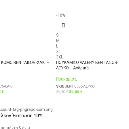
-10%
S
M
L
XL
3XL
KOMO BEN TAILOR-ΧΑΚΙ –
ΠΟΥΚΑΜΙΣΟ VALERY BEN TAILOR-
ΛΕΥΚΟ – Ανδρικά
Πουκάμισα
75-ΧΑΚΙ
SKU:
BENT.0566-ΛΕΥΚΟ
8
€
35,55
€
39,50
€
πλέον Έκπτωση 10%
 προϊόντα & άνω