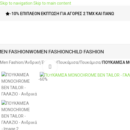
Skip to navigation
Skip to main content
% ΕΠΙΠΛΈΟΝ ΈΚΠΤΩΣΗ ΓΙΑ ΑΓΟΡΈΣ 2 ΤΜΧ ΚΑΙ ΠΆΝΩ
EN FASHION
WOMEN FASHION
CHILD FASHION
Men Fashion
/
Ανδρική Ένδυση
/
Πουκάμισα
/
Πουκάμισα
/
ΠΟΥΚΑΜΙΣΑ MO
Click to enlarge
-60%