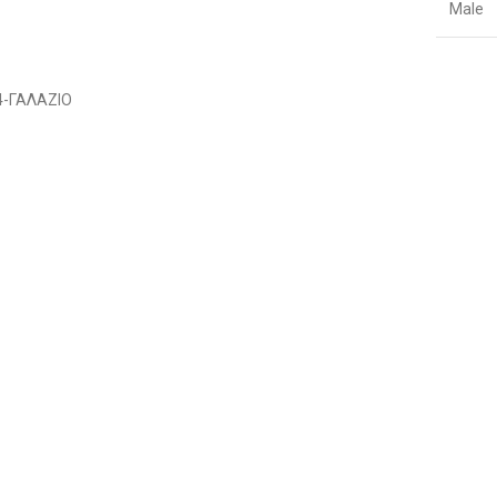
Male
36
106-111
92
38
111-116
Διαθέσιμο 1-3 ημέρες
96
4-ΓΑΛΑΖΙΟ
40
111-116
100
42
116-121
104
44
121-126
108
46
126-131
112