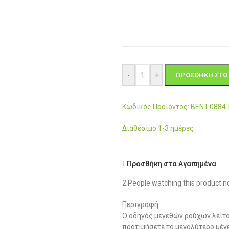
-
+
ΠΡΟΣΘΉΚΗ ΣΤΟ 
Κωδικός Προϊόντος: BENT.0884
Διαθέσιμο 1-3 ημέρες
Προσθήκη στα Αγαπημένα
2
People watching this product n
Περιγραφή
Ο οδηγός μεγεθών ρούχων λειτο
προτιμήσετε το μεγαλύτερο μέγ