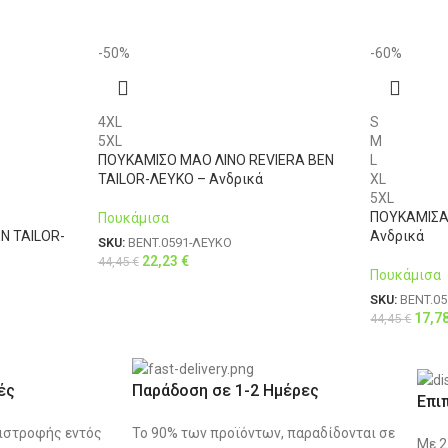
-50%
-60%
4XL
S
5XL
M
ΠΟΥΚΑΜΙΣΟ ΜΑΟ ΛΙΝΟ REVIERA BEN
L
TAILOR-ΛΕΥΚΟ – Ανδρικά
XL
5XL
ΠΟΥΚΑΜΙΣΑ 
Πουκάμισα
N TAILOR-
Ανδρικά
SKU:
BENT.0591-ΛΕΥΚΟ
22,23
€
44,45
€
Πουκάμισα
SKU:
BENT.05
17,7
44,45
€
ές
Παράδοση σε 1-2 Ημέρες
Επι
ιστροφής εντός
Το 90% των προϊόντων, παραδίδονται σε
Με 2