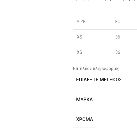
SIZE
EU
XS
36
XS
36
S
38
Επιπλέον πληροφορίες
ΕΠΙΛΈΞΤΕ ΜΈΓΕΘΟΣ
S
40
M
42
ΜΆΡΚΑ
M
44
ΧΡΏΜΑ
L
46