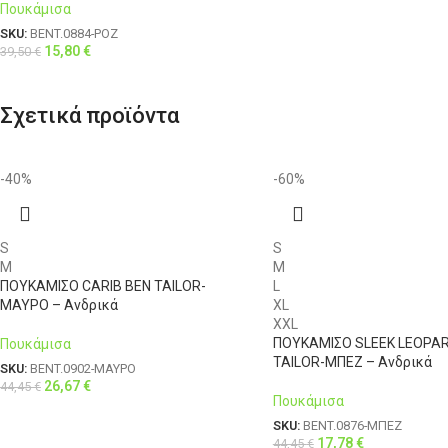
Πουκάμισα
SKU:
BENT.0884-ΡΟΖ
15,80
€
39,50
€
Σχετικά προϊόντα
-40%
-60%
S
S
M
M
ΠΟΥΚΑΜΙΣΟ CARIB BEN TAILOR-
L
ΜΑΥΡΟ – Ανδρικά
XL
XXL
ΠΟΥΚΑΜΙΣΟ SLEEK LEOPAR
Πουκάμισα
TAILOR-ΜΠΕΖ – Ανδρικά
SKU:
BENT.0902-ΜΑΥΡΟ
26,67
€
44,45
€
Πουκάμισα
SKU:
BENT.0876-ΜΠΕΖ
17,78
€
44,45
€