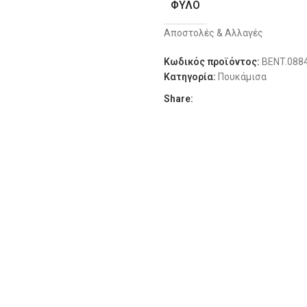
ΦΎΛΟ
L
48
Αποστολές & Αλλαγές
ΔΙΑΘΕΣΙΜΌΤΗΤΑ
XL
50
Κωδικός προϊόντος:
BENT.088
Κατηγορία:
Πουκάμισα
XL
52
Share:
XXL
54
3XL
56
4XL
58