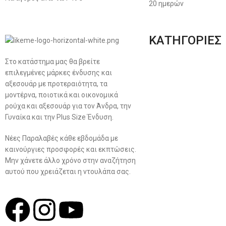
20 ημερών
ΚΑΤΗΓΟΡΙΕΣ
Στο κατάστημα μας θα βρείτε
Ανδρική Ένδυση
επιλεγμένες μάρκες ένδυσης και
Plus Size Ένδυση
αξεσουάρ με προτεραιότητα, τα
μοντέρνα, ποιοτικά και οικονομικά
Γυναικεία Ένδυση
ρούχα και αξεσουάρ για τον Άνδρα, την
Γυναίκα και την Plus Size Ένδυση.
Men’s New Collection
Νέες Παραλαβές κάθε εβδομάδα με
Women’s New Collection
καινούργιες προσφορές και εκπτώσεις.
Μην χάνετε άλλο χρόνο στην αναζήτηση
αυτού που χρειάζεται η ντουλάπα σας.
Σχ