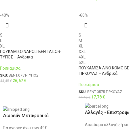
-40%
-60%
S
S
L
M
XL
XL
ΠΟΥΚΑΜΙΣΟ NAPOLI BEN TAILOR-
XXL
ΤΥΠΟΣ – Ανδρικά
4XL
5XL
ΠΟΥΚΑΜΙΣΑ ΛΙΝΟ KOMO BE
Πουκάμισα
ΤΙΡΚΟΥΑΖ – Ανδρικά
SKU:
BENT.0751-ΤΥΠΟΣ
26,67
€
44,45
€
Πουκάμισα
SKU:
BENT.0575-ΤΙΡΚΟΥΑΖ
17,78
€
44,45
€
Αλλαγές - Επιστροφ
Δωρεάν Μεταφορικά
Δικαίωμα αλλαγής ή επ
Για αγορές άνω των 49€