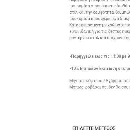
πουκαμίσα monochrome διαθέτει
στιλ και την κομψότητα.Κουμπώμ
πουκαμίσα προσφέρει ένα διακ
Κατασκευασμένη με χρώματα που
είναι ιδανική για τις ζεστές ημ
μοντέρνου στυλ και διαχρονικής
-Παρήγγειλε έως τις 11:00 με 
-10% Επιπλέον Έκπτωση στα μ
Μην το σκέφτεσαι! Αγόρασε το!
Μήπως φοβάσαι ότι δεν θα σου 
ΕΠΙΛΈΞΤΕ ΜΈΓΕΘΟΣ