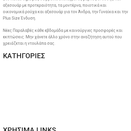
αξεσουάρ με προτεραιότητα, τα μοντέρνα, ποιοτικά και
οικονομικά ρούχα και αξεσουάρ για τον Άνδρα, την Γυναίκα και την
Plus Size Ένδυση.
Νέες Παραλαβές κάθε εβδομάδα με καινούργιες προσφορές και
εκπτώσεις. Μην χάνετε άλλο χρόνο στην αναζήτηση αυτού που
χρειάζεται η ντουλάπα σας.
ΚΑΤΗΓΟΡΙΕΣ
Ανδρική Ένδυση
Plus Size Ένδυση
Γυναικεία Ένδυση
Men’s New Collection
Women’s New Collection
ΧΡΗΣΙΜΑ LINKS