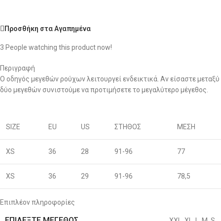
Προσθήκη στα Αγαπημένα
3
People watching this product now!
Περιγραφή
Ο οδηγός μεγεθών ρούχων λειτουργεί ενδεικτικά. Αν είσαστε μεταξύ
δύο μεγεθών συνιστούμε να προτιμήσετε το μεγαλύτερο μέγεθος.
SIZE
EU
US
ΣΤΗΘΟΣ
ΜΕΣΗ
XS
36
28
91-96
77
XS
36
29
91-96
78,5
S
38
30
96-100
80
Επιπλέον πληροφορίες
ΕΠΙΛΈΞΤΕ ΜΈΓΕΘΟΣ
XXL
,
XL
,
L
,
M
,
S