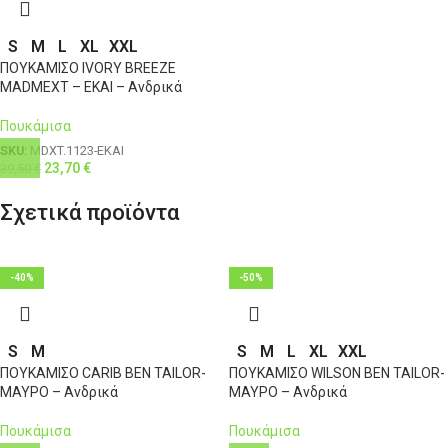
4XL
58
46
126-131
112
S
M
L
XL
XXL
ΠΟΥΚΑΜΙΣΟ IVORY BREEZE
MADMEXT – ΕΚΑΙ – Ανδρικά
Πουκάμισα
SKU:
MDXT.1123-ΕΚΑΙ
23,70
€
39,50
€
Σχετικά προϊόντα
-40%
-50%
S
M
S
M
L
XL
XXL
ΠΟΥΚΑΜΙΣΟ CARIB BEN TAILOR-
ΠΟΥΚΑΜΙΣΟ WILSON BEN TAILOR-
ΜΑΥΡΟ – Ανδρικά
ΜΑΥΡΟ – Ανδρικά
Πουκάμισα
Πουκάμισα