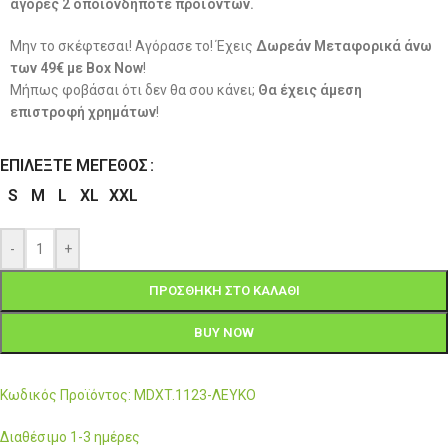
αγορές 2 οποιονδήποτε προϊόντων.
Μην το σκέφτεσαι! Αγόρασε το! Έχεις
Δωρεάν Μεταφορικά άνω
των 49€ με Box Now
!
Μήπως φοβάσαι ότι δεν θα σου κάνει;
Θα έχεις άμεση
επιστροφή χρημάτων
!
ΕΠΙΛΈΞΤΕ ΜΈΓΕΘΟΣ
S
M
L
XL
XXL
-
+
ΠΡΟΣΘΉΚΗ ΣΤΟ ΚΑΛΆΘΙ
BUY NOW
Κωδικός Προϊόντος: MDXT.1123-ΛΕΥΚΟ
Διαθέσιμο 1-3 ημέρες