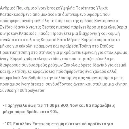
Ανδρικό Πουκάμισο ivory breezeΥψηλής Ποιότητας Υλικό:
Κατασκευασμένο από μαλακό και διαπνεόμενο ύφασμα που
προσφέρει άνεση καθ’ όλη τη διάρκεια της ημέρας.Κοντομάνικο
Σχέδιο: Ιδανικό για τις ζεστές ημέρες| παρέχει δροσιά και ελευθερία
κινήσεων.Κλασικός Γιακάς: Προσθέτει μια διαχρονική και κομψή
πινελιά στο στυλ σας.Κουμπιά Κατά Μήκος: Κομψά κουμπιά κατά
μήκος για εύκολη εφαρμογή και αφαίρεση.Τσέπη στο Στήθος:
Πρακτική τσέπη στο στήθος για μικρά αντικείμενα ή για στυλ.Χρώμα
ivory: Κομψό χρώμα ελεφαντόδοντου που ταιριάζει εύκολα με
διάφορους συνδυασμούς ρούχων.Ευκολοφόρετο: Ιδανικό για casual
και ημι-επίσημες εμφανίσεις| προσφέροντας ένα χαλαρό αλλά
κομψό look.Αναβαθμίστε την καλοκαιρινή σας γκαρνταρόμπα με το
πουκάμισο ivory breeze συνδυάζοντας άνεση και στυλ με μια κίνηση.
Σύνθεση: 100%polyester
-Παρήγγειλε έως τις 11:00 με BOX Now και θα παραλάβεις
μέχρι αύριο βράδυ κατά 90%.
-10% Επιπλέον Έκπτωση στα μη εκπτωτικά προϊόντα για