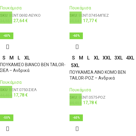
Πουκάμισα
Πουκάμισα
SKU:
BENT.0692-ΛΕΥΚΟ
SKU:
BENT.0745-ΜΠΕΖ
27,64
€
17,77
€
34,55
€
35,54
€
-60%
-60%
S
M
L
XL
S
M
L
XL
XXL
3XL
4XL
ΠΟΥΚΑΜΙΣΟ BIANCO BEN TAILOR-
5XL
ΣΙΕΛ – Ανδρικά
ΠΟΥΚΑΜΙΣΑ ΛΙΝΟ KOMO BEN
TAILOR-ΡΟΖ – Ανδρικά
Πουκάμισα
Πουκάμισα
SKU:
BENT.0750-ΣΙΕΛ
17,78
€
44,45
€
SKU:
BENT.0575-ΡΟΖ
17,78
€
44,45
€
-50%
-60%