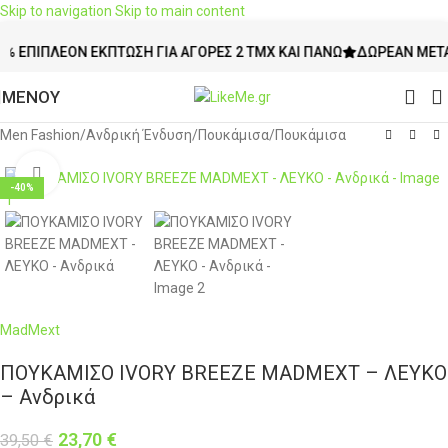
Skip to navigation
Skip to main content
ΙΠΛΈΟΝ ΈΚΠΤΩΣΗ ΓΙΑ ΑΓΟΡΈΣ 2 ΤΜΧ ΚΑΙ ΠΆΝΩ
ΔΩΡΕΆΝ ΜΕΤΑΦΟΡΙ
ΜΕΝΟΥ
Men Fashion
/
Ανδρική Ένδυση
/
Πουκάμισα
/
Πουκάμισα
Click to enlarge
-40%
MadMext
ΠΟΥΚΑΜΙΣΟ IVORY BREEZE MADMEXT – ΛΕΥΚΟ
– Ανδρικά
23,70
€
39,50
€