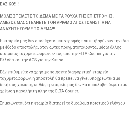
ΒΑΣΙΚΟ!!!!
ΜΟΛΙΣ ΣΤΕΙΛΕΤΕ ΤΟ ΔΕΜΑ ΜΕ ΤΑ ΡΟΥΧΑ ΤΗΣ ΕΠΙΣΤΡΟΦΗΣ,
ΑΜΕΣΩΣ ΜΑΣ ΣΤΕΛΝΕΤΕ ΤΟΝ ΑΡΙΘΜΟ ΑΠΟΣΤΟΛΗΣ ΓΙΑ ΝΑ
ΑΝΑΖΗΤΗΣΟΥΜΕ ΤΟ ΔΕΜΑ!!!
Η εταιρεία μας δεν αποδέχεται επιστροφές που επιβαρύνουν την ίδια
με έξοδα αποστολής, όταν αυτές πραγματοποιούνται μέσω άλλης
εταιρείας ταχυμεταφορών, εκτός από την ELTA Courier για την
Ελλάδα και την ACS για την Κύπρο.
Εάν επιθυμείτε να χρησιμοποιήσετε διαφορετική εταιρεία
ταχυμεταφορών, η αποστολή θα πρέπει να γίνει υποχρεωτικά με
δική σας χρέωση, καθώς η εταιρεία μας δεν θα παραλάβει δέματα με
χρέωση παραλήπτη πλην της ELTA Courier.
Σημειώνεται ότι η εταιρία διατηρεί το δικαίωμα ποιοτικού ελέγχου
για όλες τις επιστροφές ανεξαρτήτως αιτίας. Τα ρούχα που
επιστρέφονται περνάνε από το αρμόδιο τμήμα για περαιτέρω και
σχολαστικό ποιοτικό έλεγχο για αποδοχή ή απόρριψη της
επιστροφής.