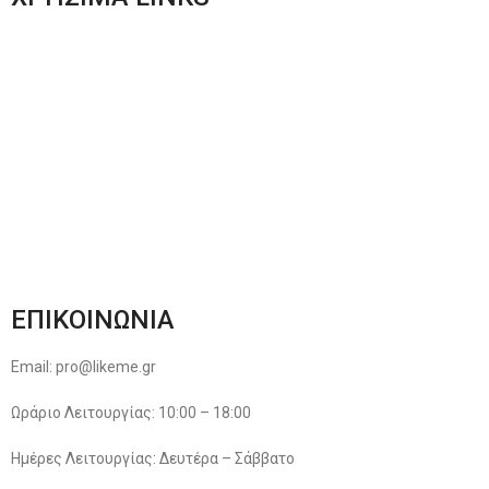
Αποστολές & Επιστροφές
Φόρμα Αλλαγών – Επιστροφών
Μέθοδοι Πληρωμής
Παρακολούθηση Παραγγελίας
Όροι & Προϋποθέσεις
Πολιτική Απορρήτου
ΕΠΙΚΟΙΝΩΝΙΑ
Email: pro@likeme.gr
Ωράριο Λειτουργίας: 10:00 – 18:00
Ημέρες Λειτουργίας: Δευτέρα – Σάββατο