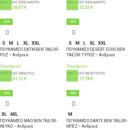
SKU:
BENT.0902-ΜΑΥΡΟ
SKU:
BENT.0903-ΜΑΥΡΟ
26,67
€
22,23
€
44,45
€
44,45
€
-30%
-60%
S
M
L
XL
XXL
S
M
L
XL
XXL
ΠΟΥΚΑΜΙΣΟ SATIN BEN TAILOR-
ΠΟΥΚΑΜΙΣΟ DESERT ECHO BEN
ΡΟΖ – Ανδρικά
TAILOR-ΤΥΠΟΣ – Ανδρικά
Πουκάμισα
Πουκάμισα
SKU:
BENT.0893-ΡΟΖ
SKU:
BENT.0878-ΤΥΠΟΣ
31,12
€
17,78
€
44,45
€
44,45
€
-20%
-50%
XL
4XL
M
ΠΟΥΚΑΜΙΣΟ MAO BEN TAILOR-
ΠΟΥΚΑΜΙΣΟ DANTE BEN TAILOR-
ΛΕΥΚΟ – Ανδρικά
ΜΠΕΖ – Ανδρικά