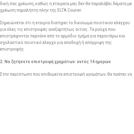
δική σας χρέωση, καθώς η εταιρεία μας δεν θα παραλάβει δέματα με
χρέωση παραλήπτη πλην της ELTA Courier.
Σημειώνεται ότι η εταιρία διατηρεί το δικαίωμα ποιοτικού ελέγχου
για όλες τις επιστροφές ανεξαρτήτως αιτίας. Τα ρούχα που
επιστρέφονται περνάνε από το αρμόδιο τμήμα για περαιτέρω και
σχολαστικό ποιοτικό έλεγχο για αποδοχή ή απόρριψη της
επιστροφής.
2. Να ζητήσετε επιστροφή χρημάτων: εντός 14 ημερών
Στην περίπτωση που επιθυμείτε επιστροφή χρημάτων, θα πρέπει να
στείλετε το/τα προϊόν/-ντα,
ΜΕ ΔΙΚΑ ΣΑΣ ΕΞΟΔΑ και με
οποιαδήποτε εταιρία ταχυμεταφορών επιθυμείτε εσείς,
στα
γραφεία μας (Αμμοχώστου 24, Νέα Ιωνία, Τ.Κ 14233) μαζί το
αντίστοιχο παραστατικό αγοράς (Απόδειξη Λιανικής).
ΒΑΣΙΚΟ!!!!
ΜΟΛΙΣ ΣΤΕΙΛΕΤΕ ΤΟ ΔΕΜΑ ΜΕ ΤΑ ΡΟΥΧΑ ΤΗΣ ΕΠΙΣΤΡΟΦΗΣ,
ΑΜΕΣΩΣ ΜΑΣ ΣΤΕΛΝΕΤΕ ΤΟΝ ΑΡΙΘΜΟ ΑΠΟΣΤΟΛΗΣ ΓΙΑ ΝΑ