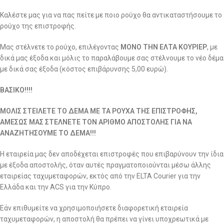
Καλέστε μας για να πας πείτε με ποιο ρούχο θα αντικαταστήσουμε το
ρούχο της επιστροφής.
Μας στέλνετε το ρούχο, επιλέγοντας
ΜΟΝΟ ΤΗΝ ΕΛΤΑ ΚΟΥΡΙΕΡ
, με
δικά μας έξοδα και μόλις το παραλάβουμε σας στέλνουμε το νέο δέμα
με δικά σας έξοδα (κόστος επιβάρυνσης 5,00 ευρώ).
ΒΑΣΙΚΟ!!!!
ΜΟΛΙΣ ΣΤΕΙΛΕΤΕ ΤΟ ΔΕΜΑ ΜΕ ΤΑ ΡΟΥΧΑ ΤΗΣ ΕΠΙΣΤΡΟΦΗΣ,
ΑΜΕΣΩΣ ΜΑΣ ΣΤΕΛΝΕΤΕ ΤΟΝ ΑΡΙΘΜΟ ΑΠΟΣΤΟΛΗΣ ΓΙΑ ΝΑ
ΑΝΑΖΗΤΗΣΟΥΜΕ ΤΟ ΔΕΜΑ!!!
Η εταιρεία μας δεν αποδέχεται επιστροφές που επιβαρύνουν την ίδια
με έξοδα αποστολής, όταν αυτές πραγματοποιούνται μέσω άλλης
εταιρείας ταχυμεταφορών, εκτός από την ELTA Courier για την
Ελλάδα και την ACS για την Κύπρο.
Εάν επιθυμείτε να χρησιμοποιήσετε διαφορετική εταιρεία
ταχυμεταφορών, η αποστολή θα πρέπει να γίνει υποχρεωτικά με