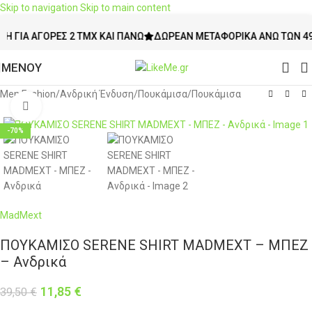
Skip to navigation
Skip to main content
ΙΑ ΑΓΟΡΈΣ 2 ΤΜΧ ΚΑΙ ΠΆΝΩ
ΔΩΡΕΆΝ ΜΕΤΑΦΟΡΙΚΆ ΆΝΩ ΤΩΝ 49€
ΜΕΝΟΥ
Men Fashion
/
Ανδρική Ένδυση
/
Πουκάμισα
/
Πουκάμισα
Click to enlarge
-70%
MadMext
ΠΟΥΚΑΜΙΣΟ SERENE SHIRT MADMEXT – ΜΠΕΖ
– Ανδρικά
11,85
€
39,50
€