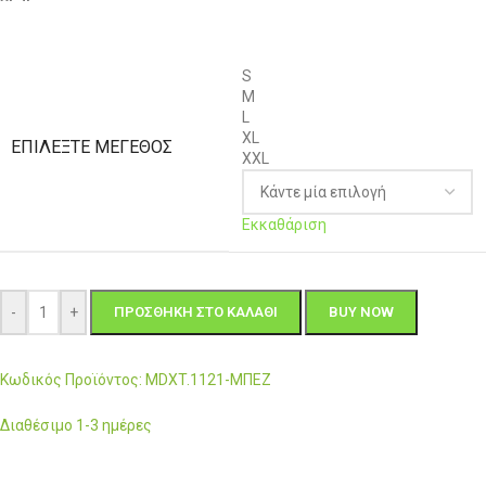
S
M
L
XL
ΕΠΙΛΈΞΤΕ ΜΈΓΕΘΟΣ
XXL
Εκκαθάριση
-
+
ΠΡΟΣΘΉΚΗ ΣΤΟ ΚΑΛΆΘΙ
BUY NOW
Κωδικός Προϊόντος: MDXT.1121-ΜΠΕΖ
Διαθέσιμο 1-3 ημέρες