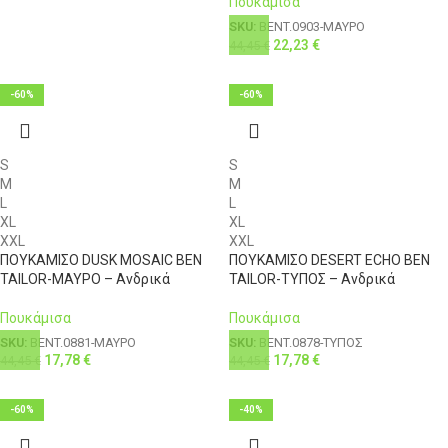
Πουκάμισα
SKU:
BENT.0903-ΜΑΥΡΟ
22,23
€
44,45
€
-60%
-60%
S
S
M
M
L
L
XL
XL
XXL
XXL
ΠΟΥΚΑΜΙΣΟ DUSK MOSAIC BEN
ΠΟΥΚΑΜΙΣΟ DESERT ECHO BEN
TAILOR-ΜΑΥΡΟ – Ανδρικά
TAILOR-ΤΥΠΟΣ – Ανδρικά
Πουκάμισα
Πουκάμισα
SKU:
BENT.0881-ΜΑΥΡΟ
SKU:
BENT.0878-ΤΥΠΟΣ
17,78
€
17,78
€
44,45
€
44,45
€
-60%
-40%