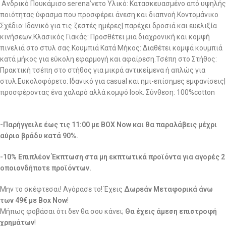
Ανδρικό Πουκάμισο serena’νετο Υλικό: Κατασκευασμένο από υψηλής
ποιότητας ύφασμα που προσφέρει άνεση και διαπνοή.Κοντομάνικο
Σχέδιο: Ιδανικό για τις ζεστές ημέρες| παρέχει δροσιά και ευελιξία
κινήσεων.Κλασικός Γιακάς: Προσθέτει μια διαχρονική και κομψή
πινελιά στο στυλ σας.Κουμπιά Κατά Μήκος: Διαθέτει κομψά κουμπιά
κατά μήκος για εύκολη εφαρμογή και αφαίρεση.Τσέπη στο Στήθος:
Πρακτική τσέπη στο στήθος για μικρά αντικείμενα ή απλώς για
στυλ.Ευκολοφόρετο: Ιδανικό για casual και ημι-επίσημες εμφανίσεις|
προσφέροντας ένα χαλαρό αλλά κομψό look. Σύνθεση: 100%cotton
-Παρήγγειλε έως τις 11:00 με BOX Now και θα παραλάβεις μέχρι
αύριο βράδυ κατά 90%.
-10% Επιπλέον Έκπτωση στα μη εκπτωτικά προϊόντα για αγορές 2
οποιονδήποτε προϊόντων.
Μην το σκέφτεσαι! Αγόρασε το! Έχεις
Δωρεάν Μεταφορικά άνω
των 49€ με Box Now
!
Μήπως φοβάσαι ότι δεν θα σου κάνει;
Θα έχεις άμεση επιστροφή
χρημάτων
!