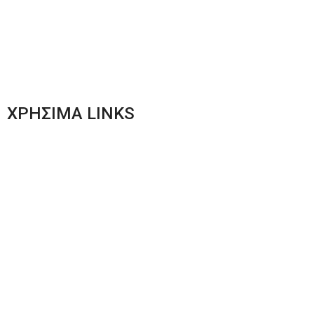
Γυναικεία Ένδυση
Men’s New Collection
Women’s New Collection
ΧΡΗΣΙΜΑ LINKS
Αποστολές & Επιστροφές
Φόρμα Αλλαγών – Επιστροφών
Μέθοδοι Πληρωμής
Παρακολούθηση Παραγγελίας
Όροι & Προϋποθέσεις
Πολιτική Απορρήτου