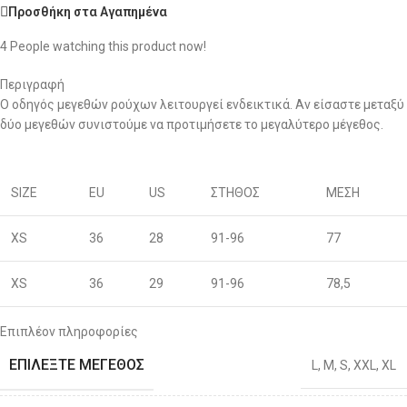
Προσθήκη στα Αγαπημένα
4
People watching this product now!
Περιγραφή
Ο οδηγός μεγεθών ρούχων λειτουργεί ενδεικτικά. Αν είσαστε μεταξύ
δύο μεγεθών συνιστούμε να προτιμήσετε το μεγαλύτερο μέγεθος.
SIZE
EU
US
ΣΤΗΘΟΣ
ΜΕΣΗ
XS
36
28
91-96
77
XS
36
29
91-96
78,5
S
38
30
96-100
80
Επιπλέον πληροφορίες
ΕΠΙΛΈΞΤΕ ΜΈΓΕΘΟΣ
L
,
M
,
S
,
XXL
,
XL
S
40
31
96-100
81,5