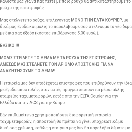
Καλέστε μας για να πας πείτε με ποιο ρούχο θα αντικαταστήσουμε το
ρούχο της επιστροφής.
Μας στέλνετε το ρούχο, επιλέγοντας
ΜΟΝΟ ΤΗΝ ΕΛΤΑ ΚΟΥΡΙΕΡ
, με
δικά μας έξοδα και μόλις το παραλάβουμε σας στέλνουμε το νέο δέμα
με δικά σας έξοδα (κόστος επιβάρυνσης 5,00 ευρώ).
ΒΑΣΙΚΟ!!!!
ΜΟΛΙΣ ΣΤΕΙΛΕΤΕ ΤΟ ΔΕΜΑ ΜΕ ΤΑ ΡΟΥΧΑ ΤΗΣ ΕΠΙΣΤΡΟΦΗΣ,
ΑΜΕΣΩΣ ΜΑΣ ΣΤΕΛΝΕΤΕ ΤΟΝ ΑΡΙΘΜΟ ΑΠΟΣΤΟΛΗΣ ΓΙΑ ΝΑ
ΑΝΑΖΗΤΗΣΟΥΜΕ ΤΟ ΔΕΜΑ!!!
Η εταιρεία μας δεν αποδέχεται επιστροφές που επιβαρύνουν την ίδια
με έξοδα αποστολής, όταν αυτές πραγματοποιούνται μέσω άλλης
εταιρείας ταχυμεταφορών, εκτός από την ELTA Courier για την
Ελλάδα και την ACS για την Κύπρο.
Εάν επιθυμείτε να χρησιμοποιήσετε διαφορετική εταιρεία
ταχυμεταφορών, η αποστολή θα πρέπει να γίνει υποχρεωτικά με
δική σας χρέωση, καθώς η εταιρεία μας δεν θα παραλάβει δέματα με