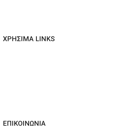
Γυναικεία Ένδυση
Men’s New Collection
Women’s New Collection
ΧΡΗΣΙΜΑ LINKS
Αποστολές & Επιστροφές
Φόρμα Αλλαγών – Επιστροφών
Μέθοδοι Πληρωμής
Παρακολούθηση Παραγγελίας
Όροι & Προϋποθέσεις
Πολιτική Απορρήτου
ΕΠΙΚΟΙΝΩΝΙΑ