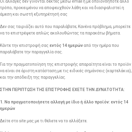
Οι αλλαγές δεν γίνονται δεκτές μέσω email ή με οποιονδήποτε άλλο
τρόπο, προκειμένου να αποφευχθούν λάθη και να διασφαλιστεί η
άμεση και σωστή εξυπηρέτησή σας
Δεν σας ταιριάζει αυτό που παραλάβατε; Κανένα πρόβλημα, μπορείτε
να το επιστρέψετε απλώς ακολουθώντας τα παρακάτω βήματα.
Κάντε την επιστροφή σας
εντός 14 ημερών
από την ημέρα που
παραλάβατε την παραγγελία σας.
Για την πραγματοποίηση της επιστροφής απαραίτητα είναι το προϊόν
να είναι σε άριστη κατάσταση με τις ειδικές σημάνσεις (καρτελάκια),
και την απόδειξη της παραγγελίας.
ΣΤΗΝ ΠΕΡΙΠΤΩΣΗ ΤΗΣ ΕΠΙΣΤΡΟΦΗΣ ΕΧΕΤΕ ΤΗΝ ΔΥΝΑΤΟΤΗΤΑ:
1. Να πραγματοποιήσετε αλλαγή με ίδιο ή άλλο προϊόν: εντός 14
ημερών
Δείτε στο site μας με τι θέλετε να το αλλάξετε.