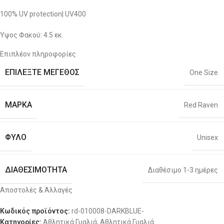
100% UV protection| UV400
Ύψος Φακού: 4.5 εκ.
Επιπλέον πληροφορίες
Eμπρόσθιο Μήκος: 14.3 εκ.
ΕΠΙΛΈΞΤΕ ΜΈΓΕΘΟΣ
One Size
Μήκος Βραχίονα: 14 εκ.
ΜΆΡΚΑ
Red Raven
ΦΎΛΟ
Unisex
ΔΙΑΘΕΣΙΜΌΤΗΤΑ
Διαθέσιμο 1-3 ημέρες
Αποστολές & Αλλαγές
Κωδικός προϊόντος:
rd-010008-DARKBLUE-
Κατηγορίες:
Αθλητικά Γυαλιά
,
Αθλητικά Γυαλιά