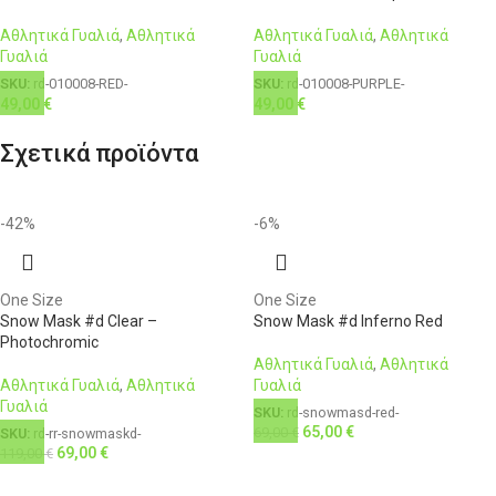
Αθλητικά Γυαλιά
,
Αθλητικά
Αθλητικά Γυαλιά
,
Αθλητικά
Γυαλιά
Γυαλιά
SKU:
rd-010008-RED-
SKU:
rd-010008-PURPLE-
49,00
€
49,00
€
Σχετικά προϊόντα
-42%
-6%
One Size
One Size
Snow Mask #d Clear –
Snow Mask #d Inferno Red
Photochromic
Αθλητικά Γυαλιά
,
Αθλητικά
Αθλητικά Γυαλιά
,
Αθλητικά
Γυαλιά
Γυαλιά
SKU:
rd-snowmasd-red-
65,00
€
69,00
€
SKU:
rd-rr-snowmaskd-
69,00
€
119,00
€