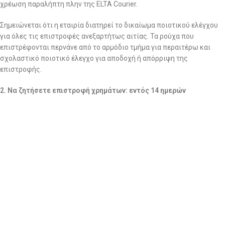
χρέωση παραλήπτη πλην της ELTA Courier.
Σημειώνεται ότι η εταιρία διατηρεί το δικαίωμα ποιοτικού ελέγχου
για όλες τις επιστροφές ανεξαρτήτως αιτίας. Τα ρούχα που
επιστρέφονται περνάνε από το αρμόδιο τμήμα για περαιτέρω και
σχολαστικό ποιοτικό έλεγχο για αποδοχή ή απόρριψη της
επιστροφής.
2. Να ζητήσετε επιστροφή χρημάτων: εντός 14 ημερών
Στην περίπτωση που επιθυμείτε επιστροφή χρημάτων, θα πρέπει να
στείλετε το/τα προϊόν/-ντα,
ΜΕ ΔΙΚΑ ΣΑΣ ΕΞΟΔΑ και με
οποιαδήποτε εταιρία ταχυμεταφορών επιθυμείτε εσείς,
στα
γραφεία μας (Αμμοχώστου 24, Νέα Ιωνία, Τ.Κ 14233) μαζί το
αντίστοιχο παραστατικό αγοράς (Απόδειξη Λιανικής).
ΒΑΣΙΚΟ!!!!
ΜΟΛΙΣ ΣΤΕΙΛΕΤΕ ΤΟ ΔΕΜΑ ΜΕ ΤΑ ΡΟΥΧΑ ΤΗΣ ΕΠΙΣΤΡΟΦΗΣ,
ΑΜΕΣΩΣ ΜΑΣ ΣΤΕΛΝΕΤΕ ΤΟΝ ΑΡΙΘΜΟ ΑΠΟΣΤΟΛΗΣ ΓΙΑ ΝΑ
ΑΝΑΖΗΤΗΣΟΥΜΕ ΤΟ ΔΕΜΑ!!!