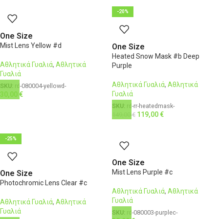
-20%
One Size
Mist Lens Yellow #d
One Size
Heated Snow Mask #b Deep
Αθλητικά Γυαλιά
,
Αθλητικά
Purple
Γυαλιά
Αθλητικά Γυαλιά
,
Αθλητικά
SKU:
rd-080004-yellowd-
Γυαλιά
30,00
€
SKU:
rd-rr-heatedmask-
119,00
€
149,00
€
-25%
One Size
Mist Lens Purple #c
One Size
Photochromic Lens Clear #c
Αθλητικά Γυαλιά
,
Αθλητικά
Γυαλιά
Αθλητικά Γυαλιά
,
Αθλητικά
Γυαλιά
SKU:
rd-080003-purplec-