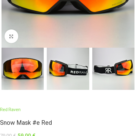
Click to enlarge
Red Raven
Snow Mask #e Red
59,00
€
79,00
€