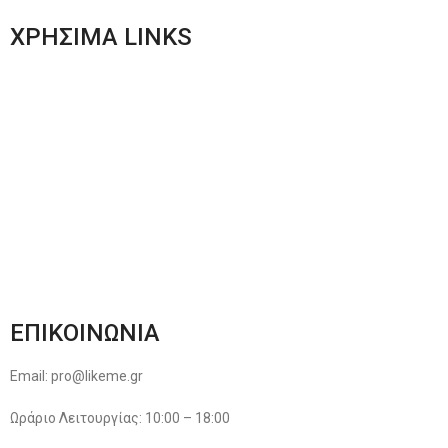
ΧΡΗΣΙΜΑ LINKS
Αποστολές & Επιστροφές
Φόρμα Αλλαγών – Επιστροφών
Μέθοδοι Πληρωμής
Παρακολούθηση Παραγγελίας
Όροι & Προϋποθέσεις
Πολιτική Απορρήτου
ΕΠΙΚΟΙΝΩΝΙΑ
Email: pro@likeme.gr
Ωράριο Λειτουργίας: 10:00 – 18:00