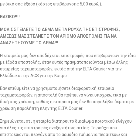
με δικά σας έξοδα (κόστος επιβάρυνσης 5,00 ευρώ).
ΒΑΣΙΚΟ!!!!
ΜΟΛΙΣ ΣΤΕΙΛΕΤΕ ΤΟ ΔΕΜΑ ΜΕ ΤΑ ΡΟΥΧΑ ΤΗΣ ΕΠΙΣΤΡΟΦΗΣ,
ΑΜΕΣΩΣ ΜΑΣ ΣΤΕΛΝΕΤΕ ΤΟΝ ΑΡΙΘΜΟ ΑΠΟΣΤΟΛΗΣ ΓΙΑ ΝΑ
ΑΝΑΖΗΤΗΣΟΥΜΕ ΤΟ ΔΕΜΑ!!!
Η εταιρεία μας δεν αποδέχεται επιστροφές που επιβαρύνουν την ίδια
με έξοδα αποστολής, όταν αυτές πραγματοποιούνται μέσω άλλης
εταιρείας ταχυμεταφορών, εκτός από την ELTA Courier για την
Ελλάδα και την ACS για την Κύπρο.
Εάν επιθυμείτε να χρησιμοποιήσετε διαφορετική εταιρεία
ταχυμεταφορών, η αποστολή θα πρέπει να γίνει υποχρεωτικά με
δική σας χρέωση, καθώς η εταιρεία μας δεν θα παραλάβει δέματα με
χρέωση παραλήπτη πλην της ELTA Courier.
Σημειώνεται ότι η εταιρία διατηρεί το δικαίωμα ποιοτικού ελέγχου
για όλες τις επιστροφές ανεξαρτήτως αιτίας. Τα ρούχα που
επιστρέφονται περνάνε από το αρμόδιο τμήμα για περαιτέρω και