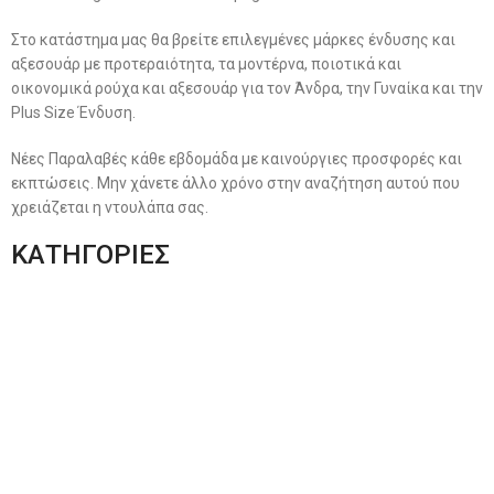
Στο κατάστημα μας θα βρείτε επιλεγμένες μάρκες ένδυσης και
αξεσουάρ με προτεραιότητα, τα μοντέρνα, ποιοτικά και
οικονομικά ρούχα και αξεσουάρ για τον Άνδρα, την Γυναίκα και την
Plus Size Ένδυση.
Νέες Παραλαβές κάθε εβδομάδα με καινούργιες προσφορές και
εκπτώσεις. Μην χάνετε άλλο χρόνο στην αναζήτηση αυτού που
χρειάζεται η ντουλάπα σας.
ΚΑΤΗΓΟΡΙΕΣ
Ανδρική Ένδυση
Plus Size Ένδυση
Γυναικεία Ένδυση
Men’s New Collection
Women’s New Collection