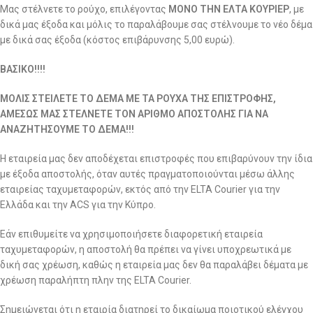
Μας στέλνετε το ρούχο, επιλέγοντας
ΜΟΝΟ ΤΗΝ ΕΛΤΑ ΚΟΥΡΙΕΡ
, με
δικά μας έξοδα και μόλις το παραλάβουμε σας στέλνουμε το νέο δέμα
με δικά σας έξοδα (κόστος επιβάρυνσης 5,00 ευρώ).
ΒΑΣΙΚΟ!!!!
ΜΟΛΙΣ ΣΤΕΙΛΕΤΕ ΤΟ ΔΕΜΑ ΜΕ ΤΑ ΡΟΥΧΑ ΤΗΣ ΕΠΙΣΤΡΟΦΗΣ,
ΑΜΕΣΩΣ ΜΑΣ ΣΤΕΛΝΕΤΕ ΤΟΝ ΑΡΙΘΜΟ ΑΠΟΣΤΟΛΗΣ ΓΙΑ ΝΑ
ΑΝΑΖΗΤΗΣΟΥΜΕ ΤΟ ΔΕΜΑ!!!
Η εταιρεία μας δεν αποδέχεται επιστροφές που επιβαρύνουν την ίδια
με έξοδα αποστολής, όταν αυτές πραγματοποιούνται μέσω άλλης
εταιρείας ταχυμεταφορών, εκτός από την ELTA Courier για την
Ελλάδα και την ACS για την Κύπρο.
Εάν επιθυμείτε να χρησιμοποιήσετε διαφορετική εταιρεία
ταχυμεταφορών, η αποστολή θα πρέπει να γίνει υποχρεωτικά με
δική σας χρέωση, καθώς η εταιρεία μας δεν θα παραλάβει δέματα με
χρέωση παραλήπτη πλην της ELTA Courier.
Σημειώνεται ότι η εταιρία διατηρεί το δικαίωμα ποιοτικού ελέγχου