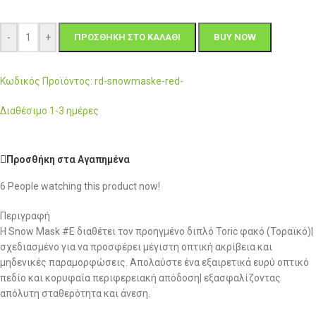
-
+
ΠΡΟΣΘΉΚΗ ΣΤΟ ΚΑΛΆΘΙ
BUY NOW
Κωδικός Προϊόντος: rd-snowmaske-red-
Διαθέσιμο 1-3 ημέρες
Προσθήκη στα Αγαπημένα
6
People watching this product now!
Περιγραφή
Η Snow Mask #E διαθέτει τον προηγμένο διπλό Toric φακό (Τοραϊκό)|
σχεδιασμένο για να προσφέρει μέγιστη οπτική ακρίβεια και
μηδενικές παραμορφώσεις. Απολαύστε ένα εξαιρετικά ευρύ οπτικό
πεδίο και κορυφαία περιφερειακή απόδοση| εξασφαλίζοντας
απόλυτη σταθερότητα και άνεση.