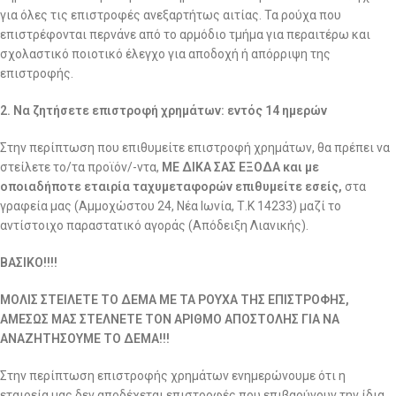
για όλες τις επιστροφές ανεξαρτήτως αιτίας. Τα ρούχα που
επιστρέφονται περνάνε από το αρμόδιο τμήμα για περαιτέρω και
σχολαστικό ποιοτικό έλεγχο για αποδοχή ή απόρριψη της
επιστροφής.
2. Να ζητήσετε επιστροφή χρημάτων: εντός 14 ημερών
Στην περίπτωση που επιθυμείτε επιστροφή χρημάτων, θα πρέπει να
στείλετε το/τα προϊόν/-ντα,
ΜΕ ΔΙΚΑ ΣΑΣ ΕΞΟΔΑ και με
οποιαδήποτε εταιρία ταχυμεταφορών επιθυμείτε εσείς,
στα
γραφεία μας (Αμμοχώστου 24, Νέα Ιωνία, Τ.Κ 14233) μαζί το
αντίστοιχο παραστατικό αγοράς (Απόδειξη Λιανικής).
ΒΑΣΙΚΟ!!!!
ΜΟΛΙΣ ΣΤΕΙΛΕΤΕ ΤΟ ΔΕΜΑ ΜΕ ΤΑ ΡΟΥΧΑ ΤΗΣ ΕΠΙΣΤΡΟΦΗΣ,
ΑΜΕΣΩΣ ΜΑΣ ΣΤΕΛΝΕΤΕ ΤΟΝ ΑΡΙΘΜΟ ΑΠΟΣΤΟΛΗΣ ΓΙΑ ΝΑ
ΑΝΑΖΗΤΗΣΟΥΜΕ ΤΟ ΔΕΜΑ!!!
Στην περίπτωση επιστροφής χρημάτων ενημερώνουμε ότι η
εταιρεία μας δεν αποδέχεται επιστροφές που επιβαρύνουν την ίδια