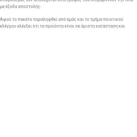
με έξοδα αποστολής.
Αφού το πακέτο παραληφθεί από εμάς και το τμήμα ποιοτικού
ελέγχου ελέγξει ότι τα προϊόντα είναι σε άριστη κατάσταση και
πληρούν όλες τις προϋποθέσεις για επιστροφή, το ποσό θα
καταβάλλεται στον Τραπεζικό Λογαριασμό σας εντός δεκατεσσάρων
(14) εργάσιμων ημερών. (το ποσό της επιστροφής θα είναι η αξία
των προιόντων χωρίς τα μεταφορικά εέξοδα)
Εκπτωτικά προϊόντα
*Στα εκπτωτικά προϊόντα καθώς και στα εσώρουχα ΔΕΝ γίνονται
ούτε αλλαγές, ούτε επιστροφή χρημάτων
Αλλαγή τιμών
*Διατηρούμε το δικαίωμα αλλαγής τιμών ανάλογα την τιμή των
υφασμάτων της εκάστοτε περιόδου.
3. Ειδικοί όροι: