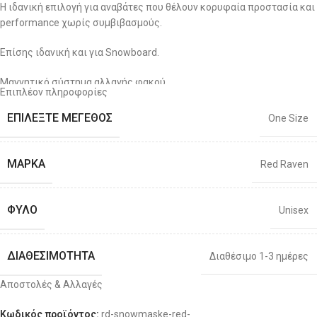
Η ιδανική επιλογή για αναβάτες που θέλουν κορυφαία προστασία και
performance χωρίς συμβιβασμούς.
Επίσης ιδανική και για Snowboard.
Μαγνητικό σύστημα αλλαγής φακού
Επιπλέον πληροφορίες
Αντιθαμβωτική & Αντιχαρακτική επίστρωση
ΕΠΙΛΈΞΤΕ ΜΈΓΕΘΟΣ
One Size
Διπλός Optical Grade 1 φακός με 100% UV Προστασία
ΜΆΡΚΑ
Red Raven
Συμβατή σχεδόν με όλα τα κράνη
Ο συγκεκριμένος φακός είναι κατηγορίας 3 (19% VLT)
ΦΎΛΟ
Unisex
ΔΙΑΘΕΣΙΜΌΤΗΤΑ
Διαθέσιμο 1-3 ημέρες
Αποστολές & Αλλαγές
Κωδικός προϊόντος:
rd-snowmaske-red-