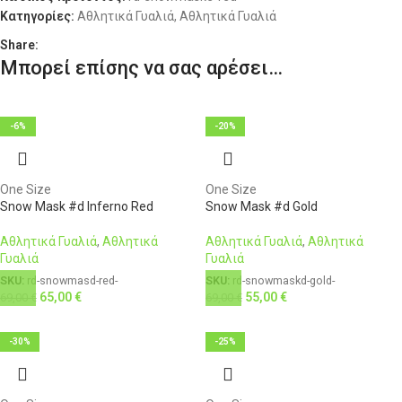
Κατηγορίες:
Αθλητικά Γυαλιά
,
Αθλητικά Γυαλιά
Share:
Μπορεί επίσης να σας αρέσει…
-6%
-20%
One Size
One Size
Snow Mask #d Inferno Red
Snow Mask #d Gold
Αθλητικά Γυαλιά
,
Αθλητικά
Αθλητικά Γυαλιά
,
Αθλητικά
Γυαλιά
Γυαλιά
SKU:
rd-snowmasd-red-
SKU:
rd-snowmaskd-gold-
65,00
€
55,00
€
69,00
€
69,00
€
-30%
-25%