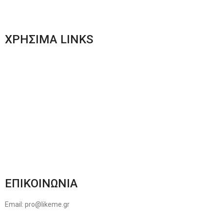
Women’s New Collection
ΧΡΗΣΙΜΑ LINKS
Αποστολές & Επιστροφές
Φόρμα Αλλαγών – Επιστροφών
Μέθοδοι Πληρωμής
Παρακολούθηση Παραγγελίας
Όροι & Προϋποθέσεις
Πολιτική Απορρήτου
ΕΠΙΚΟΙΝΩΝΙΑ
Email: pro@likeme.gr