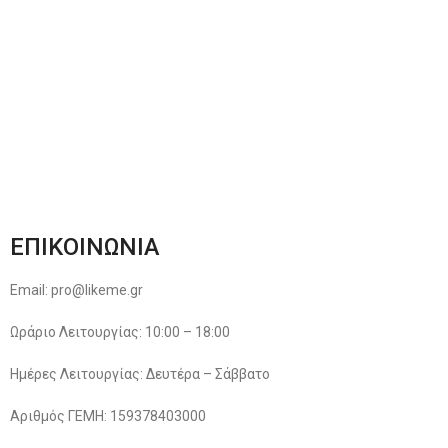
Φόρμα Αλλαγών – Επιστροφών
Μέθοδοι Πληρωμής
Παρακολούθηση Παραγγελίας
Όροι & Προϋποθέσεις
Πολιτική Απορρήτου
ΕΠΙΚΟΙΝΩΝΙΑ
Email: pro@likeme.gr
Ωράριο Λειτουργίας: 10:00 – 18:00
Ημέρες Λειτουργίας: Δευτέρα – Σάββατο
Αριθμός ΓΕΜΗ: 159378403000