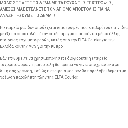
ΜΟΛΙΣ ΣΤΕΙΛΕΤΕ ΤΟ ΔΕΜΑ ΜΕ ΤΑ ΡΟΥΧΑ ΤΗΣ ΕΠΙΣΤΡΟΦΗΣ,
ΑΜΕΣΩΣ ΜΑΣ ΣΤΕΛΝΕΤΕ ΤΟΝ ΑΡΙΘΜΟ ΑΠΟΣΤΟΛΗΣ ΓΙΑ ΝΑ
ΑΝΑΖΗΤΗΣΟΥΜΕ ΤΟ ΔΕΜΑ!!!
Η εταιρεία μας δεν αποδέχεται επιστροφές που επιβαρύνουν την ίδια
με έξοδα αποστολής, όταν αυτές πραγματοποιούνται μέσω άλλης
εταιρείας ταχυμεταφορών, εκτός από την ELTA Courier για την
Ελλάδα και την ACS για την Κύπρο.
Εάν επιθυμείτε να χρησιμοποιήσετε διαφορετική εταιρεία
ταχυμεταφορών, η αποστολή θα πρέπει να γίνει υποχρεωτικά με
δική σας χρέωση, καθώς η εταιρεία μας δεν θα παραλάβει δέματα με
χρέωση παραλήπτη πλην της ELTA Courier.
Σημειώνεται ότι η εταιρία διατηρεί το δικαίωμα ποιοτικού ελέγχου
για όλες τις επιστροφές ανεξαρτήτως αιτίας. Τα ρούχα που
επιστρέφονται περνάνε από το αρμόδιο τμήμα για περαιτέρω και
σχολαστικό ποιοτικό έλεγχο για αποδοχή ή απόρριψη της
επιστροφής.
2. Να ζητήσετε επιστροφή χρημάτων: εντός 14 ημερών