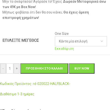
Μην το σκέφτεσαι! Αγόρασε το! Έχεις
Δωρεάν Μεταφορικά άνω
των 49€ με Box Now
!
Μήπως φοβάσαι ότι δεν θα σου κάνει;
Θα έχεις άμεση
επιστροφή χρημάτων
!
One Size
ΕΠΙΛΈΞΤΕ ΜΈΓΕΘΟΣ
Εκκαθάριση
-
+
ΠΡΟΣΘΉΚΗ ΣΤΟ ΚΑΛΆΘΙ
BUY NOW
Κωδικός Προϊόντος: rd-020022-HALFBLACK-
Διαθέσιμο 1-3 ημέρες