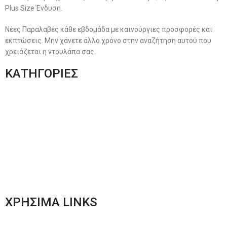
Plus Size Ένδυση.
Νέες Παραλαβές κάθε εβδομάδα με καινούργιες προσφορές και
εκπτώσεις. Μην χάνετε άλλο χρόνο στην αναζήτηση αυτού που
χρειάζεται η ντουλάπα σας.
ΚΑΤΗΓΟΡΙΕΣ
Ανδρική Ένδυση
Plus Size Ένδυση
Γυναικεία Ένδυση
Men’s New Collection
Women’s New Collection
ΧΡΗΣΙΜΑ LINKS
Αποστολές & Επιστροφές