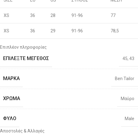
SIZE
EU
US
ΣΤΗΘΟΣ
ΜΕΣΗ
XS
36
28
91-96
77
XS
36
29
91-96
78,5
S
38
30
96-100
80
Επιπλέον πληροφορίες
ΕΠΙΛΈΞΤΕ ΜΈΓΕΘΟΣ
45
,
43
S
40
31
96-100
81,5
M
42
32
101-106
83
ΜΆΡΚΑ
Ben Tailor
M
44
33
101-106
86
ΧΡΏΜΑ
Μαύρο
L
46
34
106-111
88
ΦΎΛΟ
Male
L
48
36
106-111
92
Αποστολές & Αλλαγές