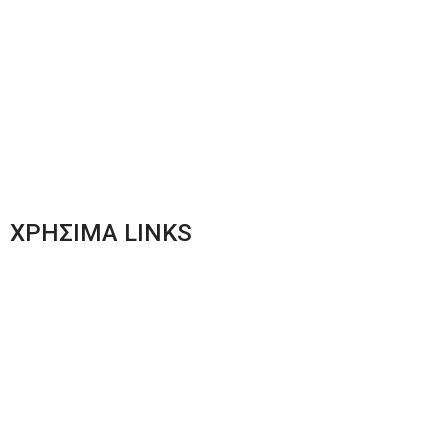
Ανδρική Ένδυση
Plus Size Ένδυση
Γυναικεία Ένδυση
Men’s New Collection
Women’s New Collection
ΧΡΗΣΙΜΑ LINKS
Αποστολές & Επιστροφές
Φόρμα Αλλαγών – Επιστροφών
Μέθοδοι Πληρωμής
Παρακολούθηση Παραγγελίας
Όροι & Προϋποθέσεις