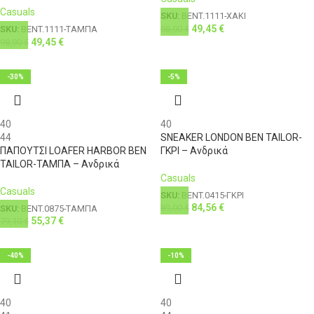
Casuals
SKU:
BENT.1111-ΧΑΚΙ
49,45
€
98,90
€
SKU:
BENT.1111-ΤΑΜΠΑ
49,45
€
98,90
€
-30%
-5%
40
40
44
SNEAKER LONDON BEN TAILOR-
ΠΑΠΟΥΤΣΙ LOAFER HARBOR BEN
ΓΚΡΙ – Ανδρικά
TAILOR-ΤΑΜΠΑ – Ανδρικά
Casuals
Casuals
SKU:
BENT.0415-ΓΚΡΙ
84,56
€
89,00
€
SKU:
BENT.0875-ΤΑΜΠΑ
55,37
€
79,10
€
-40%
-10%
40
40