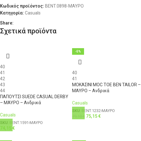
ΔΙΑΘΕΣΙΜΌΤΗΤΑ
XL
50
38
111-116
Διαθέσιμο 1-3 ημέρες
96
Κωδικός προϊόντος:
BENT.0898-ΜΑΥΡΟ
Κατηγορία:
Casuals
XL
52
40
111-116
100
Share:
Σχετικά προϊόντα
XXL
54
42
116-121
104
3XL
56
44
121-126
108
-5%
4XL
58
46
126-131
112
40
41
40
42
41
43
ΜΟΚΑΣΙΝΙ MOC TOE BEN TAILOR –
44
ΜΑΥΡΟ – Ανδρικά
ΠΑΠΟΥΤΣΙ SUEDE CASUAL DERBY
– ΜΑΥΡΟ – Ανδρικά
Casuals
SKU:
BENT.1232-ΜΑΥΡΟ
Casuals
75,15
€
79,10
€
SKU:
BENT.1591-ΜΑΥΡΟ
74,15
€