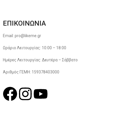
Πολιτική Απορρήτου
ΕΠΙΚΟΙΝΩΝΙΑ
Email: pro@likeme.gr
Ωράριο Λειτουργίας: 10:00 – 18:00
Ημέρες Λειτουργίας: Δευτέρα – Σάββατο
Αριθμός ΓΕΜΗ: 159378403000
© 2022
LIKEME.GR
Σχεδιασμός & Premium Marketing Services
ProMarketing.gr