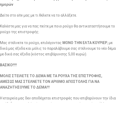
ημερών
Δείτε στο site μας με τι θέλετε να το αλλάξετε.
Καλέστε μας για να πας πείτε με ποιο ρούχο θα αντικαταστήσουμε το
ρούχο της επιστροφής.
Μας στέλνετε το ρούχο, επιλέγοντας
ΜΟΝΟ ΤΗΝ ΕΛΤΑ ΚΟΥΡΙΕΡ
, με
δικά μας έξοδα και μόλις το παραλάβουμε σας στέλνουμε το νέο δέμα
με δικά σας έξοδα (κόστος επιβάρυνσης 5,00 ευρώ).
ΒΑΣΙΚΟ!!!!
ΜΟΛΙΣ ΣΤΕΙΛΕΤΕ ΤΟ ΔΕΜΑ ΜΕ ΤΑ ΡΟΥΧΑ ΤΗΣ ΕΠΙΣΤΡΟΦΗΣ,
ΑΜΕΣΩΣ ΜΑΣ ΣΤΕΛΝΕΤΕ ΤΟΝ ΑΡΙΘΜΟ ΑΠΟΣΤΟΛΗΣ ΓΙΑ ΝΑ
ΑΝΑΖΗΤΗΣΟΥΜΕ ΤΟ ΔΕΜΑ!!!
Η εταιρεία μας δεν αποδέχεται επιστροφές που επιβαρύνουν την ίδια
με έξοδα αποστολής, όταν αυτές πραγματοποιούνται μέσω άλλης
εταιρείας ταχυμεταφορών, εκτός από την ELTA Courier για την
Ελλάδα και την ACS για την Κύπρο.