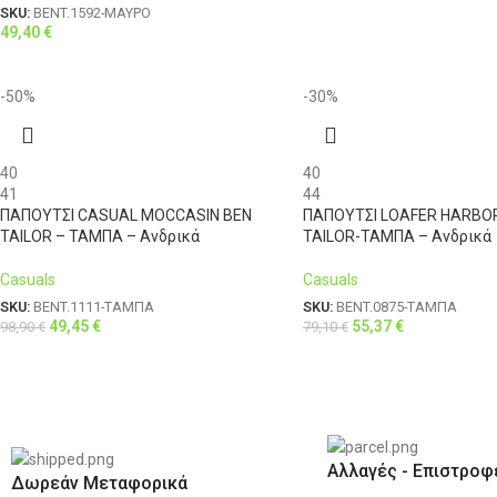
SKU:
BENT.1592-ΜΑΥΡΟ
49,40
€
-50%
-30%
40
40
41
44
ΠΑΠΟΥΤΣΙ CASUAL MOCCASIN BEN
ΠΑΠΟΥΤΣΙ LOAFER HARBO
TAILOR – ΤΑΜΠΑ – Ανδρικά
TAILOR-ΤΑΜΠΑ – Ανδρικά
Casuals
Casuals
SKU:
BENT.1111-ΤΑΜΠΑ
SKU:
BENT.0875-ΤΑΜΠΑ
49,45
€
55,37
€
98,90
€
79,10
€
Αλλαγές - Επιστροφ
Δωρεάν Μεταφορικά