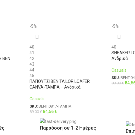
-5%
-5%
40
40
41
SNEAKER LO
R BEN
42
Ανδρικά
43
44
Casuals
45
SKU:
BENT.04
ΠΑΠΟΥΤΣΙ BEN TAILOR LOAFER
84,5
89,00
€
CANVA-ΤΑΜΠΑ – Ανδρικά
Casuals
SKU:
BENT.0817-ΤΑΜΠΑ
84,56
€
89,00
€
ές
Παράδοση σε 1-2 Ημέρες
Επι