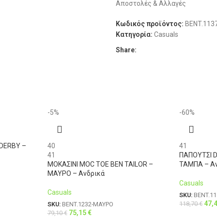
Αποστολές & Αλλαγές
ΔΙΑΘΕΣΙΜΌΤΗΤΑ
XL
50
Κωδικός προϊόντος:
BENT.113
Κατηγορία:
Casuals
XL
52
Share:
XXL
54
3XL
56
-5%
4XL
-60%
58
DERBY –
40
41
41
ΠΑΠΟΥΤΣΙ D
ΜΟΚΑΣΙΝΙ MOC TOE BEN TAILOR –
ΤΑΜΠΑ – Α
ΜΑΥΡΟ – Ανδρικά
Casuals
Casuals
SKU:
BENT.1
47,
118,70
€
SKU:
BENT.1232-ΜΑΥΡΟ
75,15
€
79,10
€