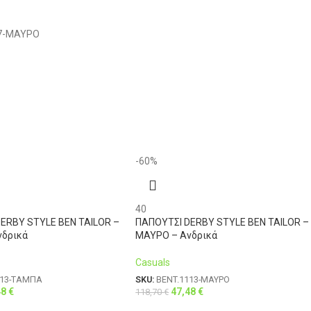
38
111-116
Διαθέσιμο 1-3 ημέρες
96
7-ΜΑΥΡΟ
40
111-116
100
42
116-121
104
44
121-126
108
46
126-131
-60%
112
40
ERBY STYLE BEN TAILOR –
ΠΑΠΟΥΤΣΙ DERBY STYLE BEN TAILOR –
νδρικά
ΜΑΥΡΟ – Ανδρικά
Casuals
113-ΤΑΜΠΑ
SKU:
BENT.1113-ΜΑΥΡΟ
48
€
47,48
€
118,70
€