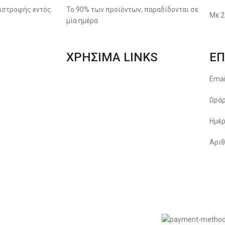
ιστροφής εντός
Το 90% των προϊόντων, παραδίδονται σε
Με 2
μία ημέρα
ΧΡΗΣΙΜΑ LINKS
ΕΠ
Αποστολές & Επιστροφές
Emai
Φόρμα Αλλαγών – Επιστροφών
Ωράρ
Μέθοδοι Πληρωμής
Ημέρ
Παρακολούθηση Παραγγελίας
Αριθ
Όροι & Προϋποθέσεις
Πολιτική Απορρήτου
© 2022
LIKEME.GR