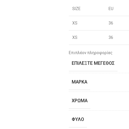
SIZE
EU
XS
36
XS
36
S
38
Επιπλέον πληροφορίες
ΕΠΙΛΈΞΤΕ ΜΈΓΕΘΟΣ
S
40
M
42
ΜΆΡΚΑ
M
44
ΧΡΏΜΑ
L
46
ΦΎΛΟ
L
48