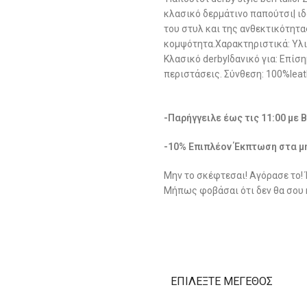
κλασικό δερμάτινο παπούτσι| ιδ
του στυλ και της ανθεκτικότητας
κομψότητα.Χαρακτηριστικά: Υλικ
Κλασικό derbyΙδανικό για: Επίση
περιστάσεις. Σύνθεση: 100%leat
-Παρήγγειλε έως τις 11:00 με 
-10% Επιπλέον Έκπτωση στα μ
Μην το σκέφτεσαι! Αγόρασε το!
Μήπως φοβάσαι ότι δεν θα σου 
ΕΠΙΛΈΞΤΕ ΜΈΓΕΘΟΣ