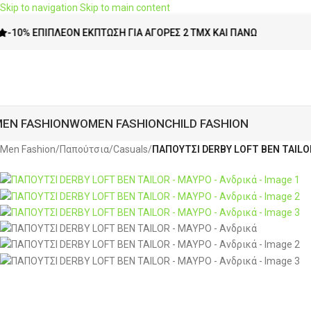
Skip to navigation
Skip to main content
ΠΙΠΛΈΟΝ ΈΚΠΤΩΣΗ ΓΙΑ ΑΓΟΡΈΣ 2 ΤΜΧ ΚΑΙ ΠΆΝΩ
-5%
EN FASHION
WOMEN FASHION
CHILD FASHION
Men Fashion
/
Παπούτσια
/
Casuals
/
ΠΑΠΟΥΤΣΙ DERBY LOFT BEN TAILO