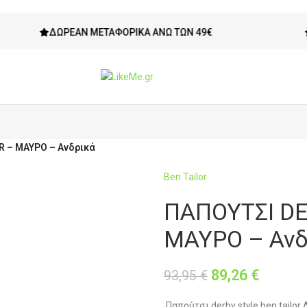
ΔΩΡΕΆΝ ΜΕΤΑΦΟΡΙΚΆ ΆΝΩ ΤΩΝ 49€
ΔΙΚΑΊΩ
R – ΜΑΥΡΟ – Ανδρικά
Ben Tailor
ΠΑΠΟΥΤΣΙ DE
ΜΑΥΡΟ – Ανδ
89,26
€
93,95
€
Παπούτσι derby style ben tailor 