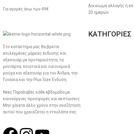
Δικαίωμα αλλαγής ή επ
Για αγορές άνω των 49€
20 ημερών
ΚΑΤΗΓΟΡΙΕΣ
Στο κατάστημα μας θα βρείτε
Ανδρική Ένδυση
επιλεγμένες μάρκες ένδυσης και
Plus Size Ένδυση
αξεσουάρ με προτεραιότητα, τα
μοντέρνα, ποιοτικά και οικονομικά
Γυναικεία Ένδυση
ρούχα και αξεσουάρ για τον Άνδρα, την
Γυναίκα και την Plus Size Ένδυση.
Men’s New Collection
Νέες Παραλαβές κάθε εβδομάδα με
Women’s New Collection
καινούργιες προσφορές και εκπτώσεις.
Μην χάνετε άλλο χρόνο στην αναζήτηση
αυτού που χρειάζεται η ντουλάπα σας.