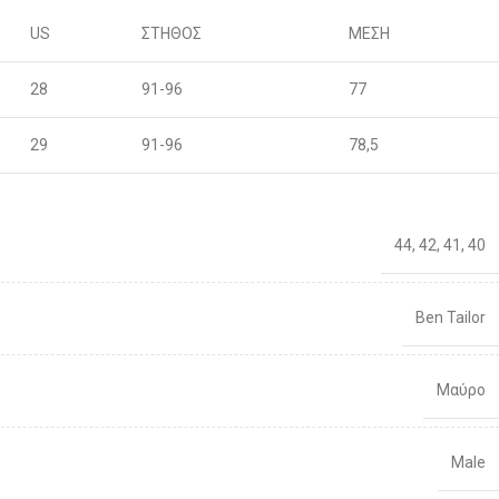
US
ΣΤΗΘΟΣ
ΜΕΣΗ
28
91-96
77
29
91-96
78,5
30
96-100
80
44
,
42
,
41
,
40
31
96-100
81,5
32
101-106
83
Ben Tailor
33
101-106
86
Μαύρο
34
106-111
88
Male
36
106-111
92