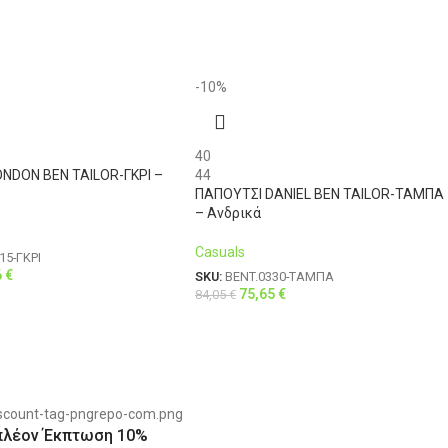
-10%
40
NDON BEN TAILOR-ΓΚΡΙ –
44
ΠΑΠΟΥΤΣΙ DANIEL BEN TAILOR-ΤΑΜΠΑ
– Ανδρικά
Casuals
15-ΓΚΡΙ
6
€
SKU:
BENT.0330-ΤΑΜΠΑ
75,65
€
84,05
€
πλέον Έκπτωση 10%