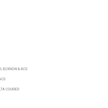
εδιασμός & Premium Marketing Services
ProMarketing.gr
IER, BOXNOW & ACS
 ACS
ELTA COURIER