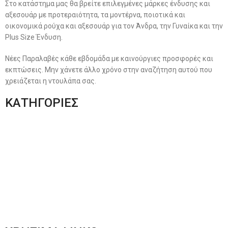
Στο κατάστημα μας θα βρείτε επιλεγμένες μάρκες ένδυσης και
αξεσουάρ με προτεραιότητα, τα μοντέρνα, ποιοτικά και
οικονομικά ρούχα και αξεσουάρ για τον Άνδρα, την Γυναίκα και την
Plus Size Ένδυση.
Νέες Παραλαβές κάθε εβδομάδα με καινούργιες προσφορές και
εκπτώσεις. Μην χάνετε άλλο χρόνο στην αναζήτηση αυτού που
χρειάζεται η ντουλάπα σας.
ΚΑΤΗΓΟΡΙΕΣ
Ανδρική Ένδυση
Plus Size Ένδυση
Γυναικεία Ένδυση
Men’s New Collection
Women’s New Collection