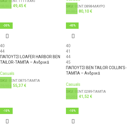
SKU:
BENT.1111-ΧΑΚΙ
49,45
€
98,90
€
SKU:
BENT.0898-ΜΑΥΡΟ
80,10
€
89,00
€
-30%
-40%
40
40
44
41
ΠΑΠΟΥΤΣΙ LOAFER HARBOR BEN
44
TAILOR-ΤΑΜΠΑ – Ανδρικά
45
ΠΑΠΟΥΤΣΙ BEN TAILOR COLLIN’S-
ΤΑΜΠΑ – Ανδρικά
Casuals
SKU:
BENT.0875-ΤΑΜΠΑ
Casuals
55,37
€
79,10
€
SKU:
BENT.0289-ΤΑΜΠΑ
41,52
€
69,20
€
-10%
-10%