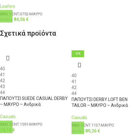
Loafers
SKU:
BENT.0752-ΜΑΥΡΟ
84,56
€
89,00
€
Σχετικά προϊόντα
-5%
40
41
40
42
41
43
42
44
44
ΠΑΠΟΥΤΣΙ SUEDE CASUAL DERBY
ΠΑΠΟΥΤΣΙ DERBY LOFT BEN
– ΜΑΥΡΟ – Ανδρικά
TAILOR – ΜΑΥΡΟ – Ανδρικά
Casuals
Casuals
SKU:
BENT.1591-ΜΑΥΡΟ
SKU:
BENT.1137-ΜΑΥΡΟ
74,15
€
89,26
€
93,95
€