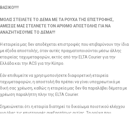
ΒΑΣΙΚΟ!!!!
ΜΟΛΙΣ ΣΤΕΙΛΕΤΕ ΤΟ ΔΕΜΑ ΜΕ ΤΑ ΡΟΥΧΑ ΤΗΣ ΕΠΙΣΤΡΟΦΗΣ,
ΑΜΕΣΩΣ ΜΑΣ ΣΤΕΛΝΕΤΕ ΤΟΝ ΑΡΙΘΜΟ ΑΠΟΣΤΟΛΗΣ ΓΙΑ ΝΑ
ΑΝΑΖΗΤΗΣΟΥΜΕ ΤΟ ΔΕΜΑ!!!
Η εταιρεία μας δεν αποδέχεται επιστροφές που επιβαρύνουν την ίδια
με έξοδα αποστολής, όταν αυτές πραγματοποιούνται μέσω άλλης
εταιρείας ταχυμεταφορών, εκτός από την ELTA Courier για την
Ελλάδα και την ACS για την Κύπρο.
Εάν επιθυμείτε να χρησιμοποιήσετε διαφορετική εταιρεία
ταχυμεταφορών, η αποστολή θα πρέπει να γίνει υποχρεωτικά με
δική σας χρέωση, καθώς η εταιρεία μας δεν θα παραλάβει δέματα με
χρέωση παραλήπτη πλην της ELTA Courier.
Σημειώνεται ότι η εταιρία διατηρεί το δικαίωμα ποιοτικού ελέγχου
για όλες τις επιστροφές ανεξαρτήτως αιτίας. Τα ρούχα που
επιστρέφονται περνάνε από το αρμόδιο τμήμα για περαιτέρω και
σχολαστικό ποιοτικό έλεγχο για αποδοχή ή απόρριψη της