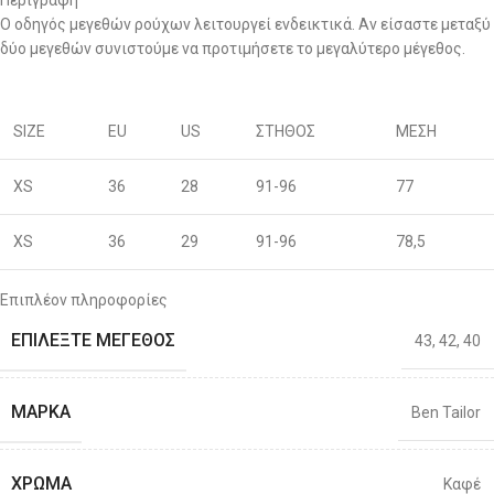
Περιγραφή
Ο οδηγός μεγεθών ρούχων λειτουργεί ενδεικτικά. Αν είσαστε μεταξύ
δύο μεγεθών συνιστούμε να προτιμήσετε το μεγαλύτερο μέγεθος.
SIZE
EU
US
ΣΤΗΘΟΣ
ΜΕΣΗ
XS
36
28
91-96
77
XS
36
29
91-96
78,5
S
38
30
96-100
80
Επιπλέον πληροφορίες
ΕΠΙΛΈΞΤΕ ΜΈΓΕΘΟΣ
43
,
42
,
40
S
40
31
96-100
81,5
M
42
32
101-106
83
ΜΆΡΚΑ
Ben Tailor
M
44
33
101-106
86
ΧΡΏΜΑ
Καφέ