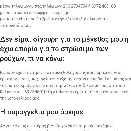
μέσω τηλεφώνου στα τηλέφωνα 210 2794784 ή 6972 460180,
μέσω e-mail στο info@plussizegirl.gr ή
μεσω του chat που θα βρείτε στην κάτω δεξιά πλευρά της
ιστοσελίδας μας.
Δεν είμαι σίγουρη για το μέγεθος μου ή
έχω απορία για το στρώσιμο των
ρούχων, τι να κάνω;
Εφόσον έχετε ανατρέξει στο μεγεθολόγιό μας και παραμένουν οι
ερωτήσεις σας, με χαρά θα σας εξυπηρετήσει η σύμβουλος μόδας για
να βρείτε ακριβώς αυτό που ταιριάζει στον δικό σας σωματότυπο.
Καλέστε στο 6972 460180 ή στείλτε την ερώτησή σας μέσω του chat
της ιστοσελίδας μας.
Η παραγγελία μου άργησε
Αν για λόγους ανωτέρας βίας (π.χ. κακές καιρικές συνθήκες,