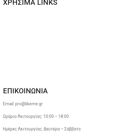
ΧΡΗΣΙΜΑ LINKS
Αποστολές & Επιστροφές
Φόρμα Αλλαγών – Επιστροφών
Μέθοδοι Πληρωμής
Παρακολούθηση Παραγγελίας
Όροι & Προϋποθέσεις
Πολιτική Απορρήτου
ΕΠΙΚΟΙΝΩΝΙΑ
Email: pro@likeme.gr
Ωράριο Λειτουργίας: 10:00 – 18:00
Ημέρες Λειτουργίας: Δευτέρα – Σάββατο