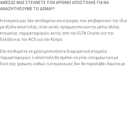
ΑΜΕΣΩΣ ΜΑΣ ΣΤΕΛΝΕΤΕ ΤΟΝ ΑΡΙΘΜΟ ΑΠΟΣΤΟΛΗΣ ΓΙΑ ΝΑ
ΑΝΑΖΗΤΗΣΟΥΜΕ ΤΟ ΔΕΜΑ!!!
Η εταιρεία μας δεν αποδέχεται επιστροφές που επιβαρύνουν την ίδια
με έξοδα αποστολής, όταν αυτές πραγματοποιούνται μέσω άλλης
εταιρείας ταχυμεταφορών, εκτός από την ELTA Courier για την
Ελλάδα και την ACS για την Κύπρο.
Εάν επιθυμείτε να χρησιμοποιήσετε διαφορετική εταιρεία
ταχυμεταφορών, η αποστολή θα πρέπει να γίνει υποχρεωτικά με
δική σας χρέωση, καθώς η εταιρεία μας δεν θα παραλάβει δέματα με
χρέωση παραλήπτη πλην της ELTA Courier.
Σημειώνεται ότι η εταιρία διατηρεί το δικαίωμα ποιοτικού ελέγχου
για όλες τις επιστροφές ανεξαρτήτως αιτίας. Τα ρούχα που
επιστρέφονται περνάνε από το αρμόδιο τμήμα για περαιτέρω και
σχολαστικό ποιοτικό έλεγχο για αποδοχή ή απόρριψη της
επιστροφής.
2. Να ζητήσετε επιστροφή χρημάτων: εντός 14 ημερών