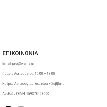
Φόρμα Αλλαγών – Επιστροφών
Μέθοδοι Πληρωμής
Παρακολούθηση Παραγγελίας
Όροι & Προϋποθέσεις
Πολιτική Απορρήτου
ΕΠΙΚΟΙΝΩΝΙΑ
Email: pro@likeme.gr
Ωράριο Λειτουργίας: 10:00 – 18:00
Ημέρες Λειτουργίας: Δευτέρα – Σάββατο
Αριθμός ΓΕΜΗ: 159378403000