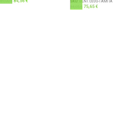
84,56
€
89,00
€
SKU:
BENT.0330-ΤΑΜΠΑ
75,65
€
84,05
€