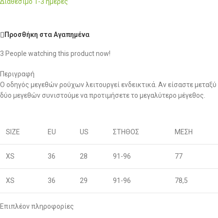
Διαθέσιμο 1-3 ημέρες
Προσθήκη στα Αγαπημένα
3
People watching this product now!
Περιγραφή
Ο οδηγός μεγεθών ρούχων λειτουργεί ενδεικτικά. Αν είσαστε μεταξύ
δύο μεγεθών συνιστούμε να προτιμήσετε το μεγαλύτερο μέγεθος.
SIZE
EU
US
ΣΤΗΘΟΣ
ΜΕΣΗ
XS
36
28
91-96
77
XS
36
29
91-96
78,5
S
38
30
96-100
80
Επιπλέον πληροφορίες