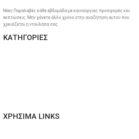
Νέες Παραλαβές κάθε εβδομάδα με καινούργιες προσφορές και
εκπτώσεις. Μην χάνετε άλλο χρόνο στην αναζήτηση αυτού που
χρειάζεται η ντουλάπα σας.
ΚΑΤΗΓΟΡΙΕΣ
Ανδρική Ένδυση
Plus Size Ένδυση
Γυναικεία Ένδυση
Men’s New Collection
Women’s New Collection
ΧΡΗΣΙΜΑ LINKS
Αποστολές & Επιστροφές