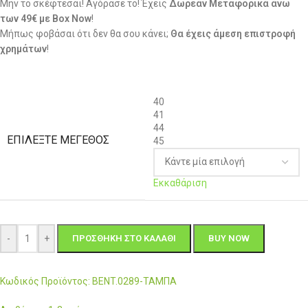
Μην το σκέφτεσαι! Αγόρασε το! Έχεις
Δωρεάν Μεταφορικά άνω
των 49€ με Box Now
!
Μήπως φοβάσαι ότι δεν θα σου κάνει;
Θα έχεις άμεση επιστροφή
χρημάτων
!
40
41
44
ΕΠΙΛΈΞΤΕ ΜΈΓΕΘΟΣ
45
Εκκαθάριση
-
+
ΠΡΟΣΘΉΚΗ ΣΤΟ ΚΑΛΆΘΙ
BUY NOW
Κωδικός Προϊόντος: BENT.0289-ΤΑΜΠΑ