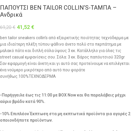
ΠΑΠΟΥΤΣΙ BEN TAILOR COLLIN’S-ΤΑΜΠΑ –
Ανδρικά
41,52
€
69,20
€
ben tailor sneakers collin’s από εξαιρετικής ποιότητας τεχνόδερμα με
μια ιδιαίτερη πλέξη τύπου ψάθινο άνετο πολύ στο περπάτημα με
μαλακό πάτο και διπλή σόλα ύψους 3 εκ. Κατάλληλο για όλες τις
street casual εμφανίσεις σου. Σόλα: 3 εκ. Βάρος παπόυτσιού 320gr
Σαν εφαρμογή είναι άνετη και γι αυτό σας προτείνουμε να επιλέγεται
ένα νούμερο μικρότερο από αυτό που φοράτε
συνήθως.100%ΤΕΧΝΟΔΕΡΜΑ
-Παρήγγειλε έως τις 11:00 με BOX Now και θα παραλάβεις μέχρι
αύριο βράδυ κατά 90%.
-10% Επιπλέον Έκπτωση στα μη εκπτωτικά προϊόντα για αγορές 2
οποιονδήποτε προϊόντων.