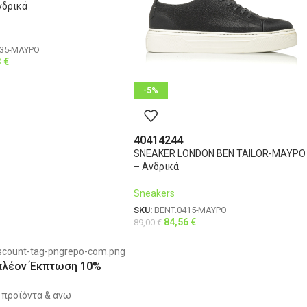
νδρικά
535-ΜΑΥΡΟ
3
€
-5%
40
41
42
44
SNEAKER LONDON BEN TAILOR-ΜΑΥΡΟ
– Ανδρικά
Sneakers
SKU:
BENT.0415-ΜΑΥΡΟ
84,56
€
89,00
€
πλέον Έκπτωση 10%
 προϊόντα & άνω