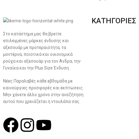
ΚΑΤΗΓΟΡΙΕΣ
Στο κατάστημα μας θα βρείτε
Ανδρική Ένδυση
επιλεγμένες μάρκες ένδυσης και
Plus Size Ένδυση
αξεσουάρ με προτεραιότητα, τα
μοντέρνα, ποιοτικά και οικονομικά
Γυναικεία Ένδυση
ρούχα και αξεσουάρ για τον Άνδρα, την
Γυναίκα και την Plus Size Ένδυση.
Men’s New Collection
Νέες Παραλαβές κάθε εβδομάδα με
Women’s New Collection
καινούργιες προσφορές και εκπτώσεις.
Μην χάνετε άλλο χρόνο στην αναζήτηση
αυτού που χρειάζεται η ντουλάπα σας.
Σχ