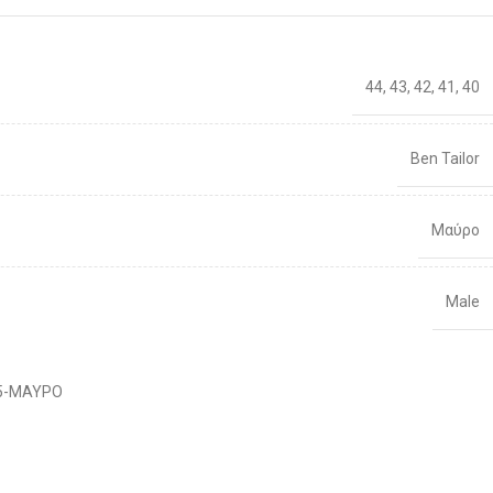
30
96-100
80
44
,
43
,
42
,
41
,
40
31
96-100
81,5
32
101-106
83
Ben Tailor
33
101-106
86
Μαύρο
34
106-111
88
Male
36
106-111
92
38
111-116
Διαθέσιμο 1-3 ημέρες
96
5-ΜΑΥΡΟ
40
111-116
100
42
116-121
104