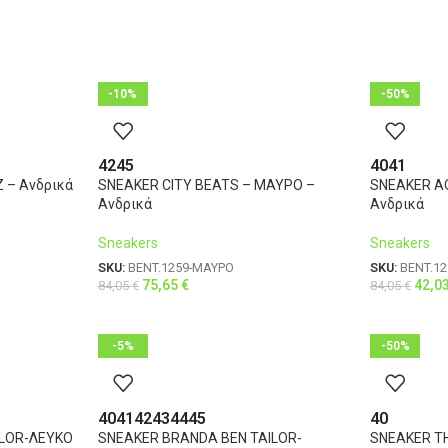
3XL
56
4XL
58
-10%
-50%
42
45
40
41
 – Ανδρικά
SNEAKER CITY BEATS – ΜΑΥΡΟ –
SNEAKER AQ
Ανδρικά
Ανδρικά
Sneakers
Sneakers
SKU:
BENT.1259-ΜΑΥΡΟ
SKU:
BENT.12
75,65
€
42,0
84,05
€
84,05
€
-5%
-50%
40
41
42
43
44
45
40
ILOR-ΛΕΥΚΟ
SNEAKER BRANDA BEN TAILOR-
SNEAKER TH