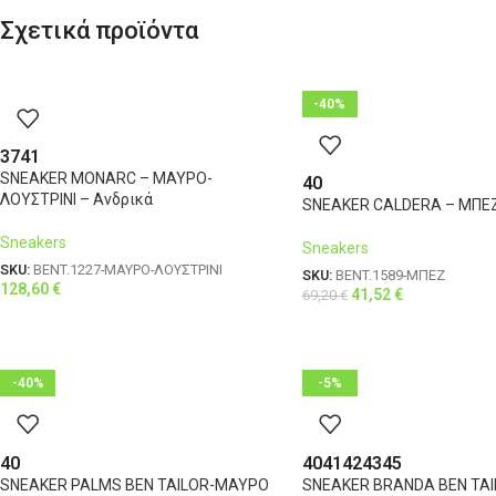
Σχετικά προϊόντα
-40%
37
41
SNEAKER MONARC – ΜΑΥΡΟ-
40
ΛΟΥΣΤΡΙΝΙ – Ανδρικά
SNEAKER CALDERA – ΜΠΕΖ
Sneakers
Sneakers
SKU:
BENT.1227-ΜΑΥΡΟ-ΛΟΥΣΤΡΙΝΙ
SKU:
BENT.1589-ΜΠΕΖ
128,60
€
41,52
€
69,20
€
-40%
-5%
40
40
41
42
43
45
SNEAKER PALMS BEN TAILOR-ΜΑΥΡΟ
SNEAKER BRANDA BEN TA