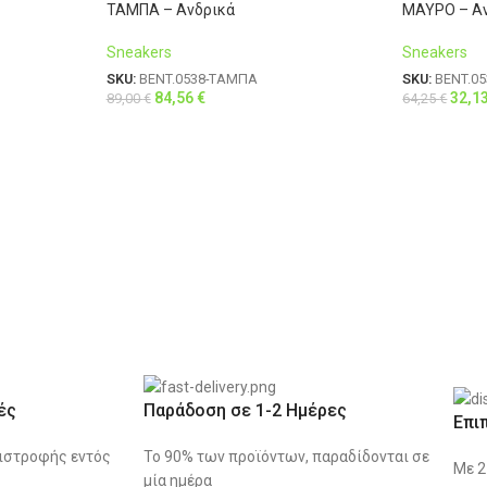
ΤΑΜΠΑ – Ανδρικά
ΜΑΥΡΟ – Α
Sneakers
Sneakers
SKU:
BENT.0538-ΤΑΜΠΑ
SKU:
BENT.0
84,56
€
32,1
89,00
€
64,25
€
ές
Παράδοση σε 1-2 Ημέρες
Επι
ιστροφής εντός
Το 90% των προϊόντων, παραδίδονται σε
Με 2
μία ημέρα