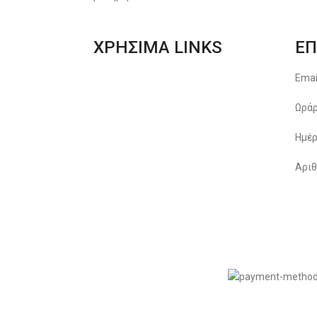
ΧΡΗΣΙΜΑ LINKS
ΕΠ
Αποστολές & Επιστροφές
Emai
Φόρμα Αλλαγών – Επιστροφών
Ωράρ
Μέθοδοι Πληρωμής
Ημέρ
Παρακολούθηση Παραγγελίας
Αριθ
Όροι & Προϋποθέσεις
Πολιτική Απορρήτου
© 2022
LIKEME.GR
εδιασμός & Premium Marketing Services