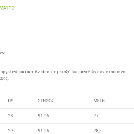
5-ΜΑΥΡΟ
ow!
υργεί ενδεικτικά. Αν είσαστε μεταξύ δύο μεγεθών συνιστούμε να
εθος.
US
ΣΤΗΘΟΣ
ΜΕΣΗ
28
91-96
77
29
91-96
78,5