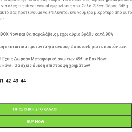
για όλες τις street casual εμφανίσεις σου. Σολά: 3|5cm Βάρος:345g
ι αυτό σας προτείνουμε να επιλέγεται ένα νούμερο μικρότερο από αυτό
er
ε BOX Now και θα παραλάβεις μέχρι αύριο βράδυ κατά 90%.
μη εκπτωτικά προϊόντα για αγορές 2 οποιονδήποτε προϊόντων.
! Έχεις
Δωρεάν Μεταφορικά άνω των 49€ με Box Now
!
 κάνει;
Θα έχεις άμεση επιστροφή χρημάτων
!
41
42
43
44
ΠΡΟΣΘΉΚΗ ΣΤΟ ΚΑΛΆΘΙ
BUY NOW