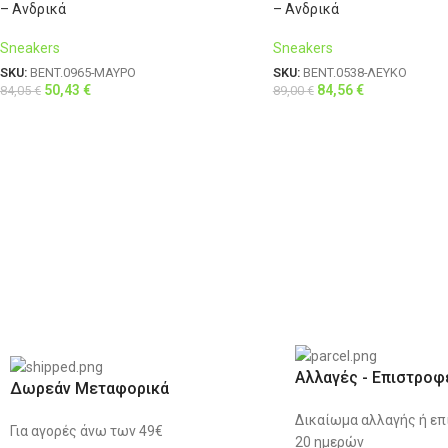
– Ανδρικά
– Ανδρικά
Sneakers
Sneakers
SKU:
BENT.0965-ΜΑΥΡΟ
SKU:
BENT.0538-ΛΕΥΚΟ
50,43
€
84,56
€
84,05
€
89,00
€
Αλλαγές - Επιστροφ
Δωρεάν Μεταφορικά
Δικαίωμα αλλαγής ή επ
Για αγορές άνω των 49€
20 ημερών