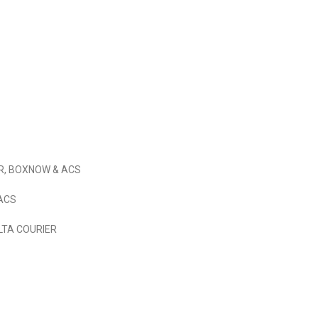
ProMarketing.gr
IER, BOXNOW & ACS
 ACS
ELTA COURIER