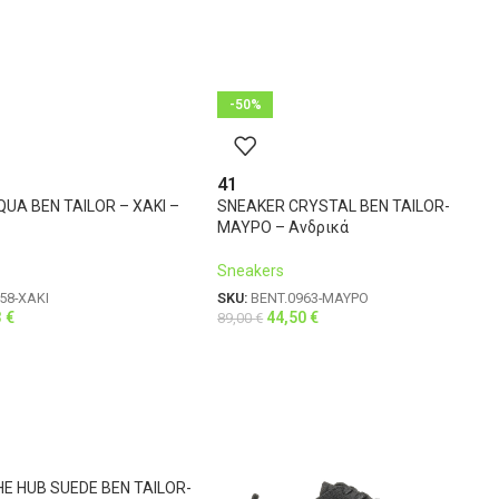
44
121-126
108
46
126-131
112
-50%
41
UA BEN TAILOR – ΧΑΚΙ –
SNEAKER CRYSTAL BEN TAILOR-
ΜΑΥΡΟ – Ανδρικά
Sneakers
58-ΧΑΚΙ
SKU:
BENT.0963-ΜΑΥΡΟ
3
€
44,50
€
89,00
€
E HUB SUEDE BEN TAILOR-