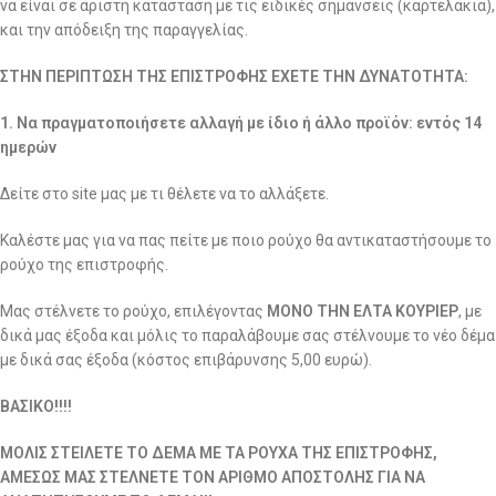
να είναι σε άριστη κατάσταση με τις ειδικές σημάνσεις (καρτελάκια),
και την απόδειξη της παραγγελίας.
ΣΤΗΝ ΠΕΡΙΠΤΩΣΗ ΤΗΣ ΕΠΙΣΤΡΟΦΗΣ ΕΧΕΤΕ ΤΗΝ ΔΥΝΑΤΟΤΗΤΑ:
1. Να πραγματοποιήσετε αλλαγή με ίδιο ή άλλο προϊόν: εντός 14
ημερών
Δείτε στο site μας με τι θέλετε να το αλλάξετε.
Καλέστε μας για να πας πείτε με ποιο ρούχο θα αντικαταστήσουμε το
ρούχο της επιστροφής.
Μας στέλνετε το ρούχο, επιλέγοντας
ΜΟΝΟ ΤΗΝ ΕΛΤΑ ΚΟΥΡΙΕΡ
, με
δικά μας έξοδα και μόλις το παραλάβουμε σας στέλνουμε το νέο δέμα
με δικά σας έξοδα (κόστος επιβάρυνσης 5,00 ευρώ).
ΒΑΣΙΚΟ!!!!
ΜΟΛΙΣ ΣΤΕΙΛΕΤΕ ΤΟ ΔΕΜΑ ΜΕ ΤΑ ΡΟΥΧΑ ΤΗΣ ΕΠΙΣΤΡΟΦΗΣ,
ΑΜΕΣΩΣ ΜΑΣ ΣΤΕΛΝΕΤΕ ΤΟΝ ΑΡΙΘΜΟ ΑΠΟΣΤΟΛΗΣ ΓΙΑ ΝΑ