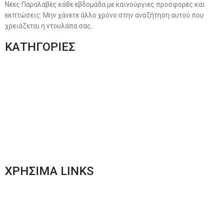
Νέες Παραλαβές κάθε εβδομάδα με καινούργιες προσφορές και
εκπτώσεις. Μην χάνετε άλλο χρόνο στην αναζήτηση αυτού που
χρειάζεται η ντουλάπα σας.
ΚΑΤΗΓΟΡΙΕΣ
Ανδρική Ένδυση
Plus Size Ένδυση
Γυναικεία Ένδυση
Men’s New Collection
Women’s New Collection
ΧΡΗΣΙΜΑ LINKS
Αποστολές & Επιστροφές
Φόρμα Αλλαγών – Επιστροφών