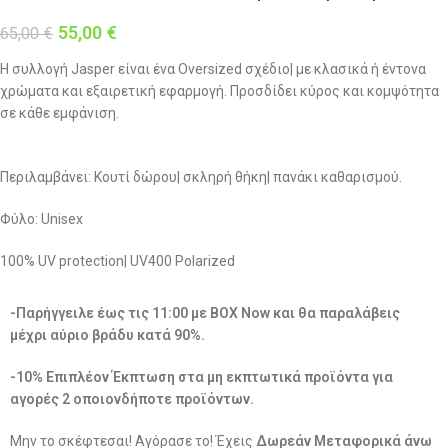
55,00
€
65,00
€
Η συλλογή Jasper είναι ένα Oversized σχέδιο| με κλασικά ή έντονα
χρώματα και εξαιρετική εφαρμογή. Προσδίδει κύρος και κομψότητα
σε κάθε εμφάνιση.
Περιλαμβάνει: Κουτί δώρου| σκληρή θήκη| πανάκι καθαρισμού.
Φύλο: Unisex
100% UV protection| UV400 Polarized
-Παρήγγειλε έως τις 11:00 με BOX Now και θα παραλάβεις
μέχρι αύριο βράδυ κατά 90%.
-10% Επιπλέον Έκπτωση στα μη εκπτωτικά προϊόντα για
αγορές 2 οποιονδήποτε προϊόντων.
Μην το σκέφτεσαι! Αγόρασε το! Έχεις
Δωρεάν Μεταφορικά άνω