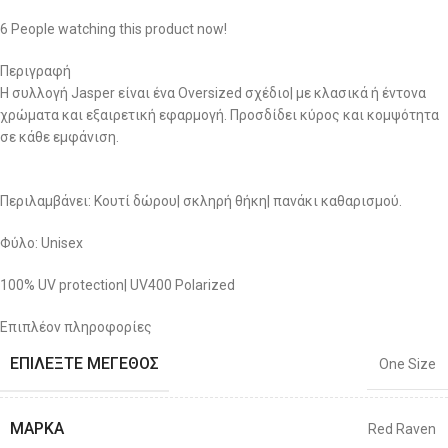
6
People watching this product now!
Περιγραφή
Η συλλογή Jasper είναι ένα Oversized σχέδιο| με κλασικά ή έντονα
χρώματα και εξαιρετική εφαρμογή. Προσδίδει κύρος και κομψότητα
σε κάθε εμφάνιση.
Περιλαμβάνει: Κουτί δώρου| σκληρή θήκη| πανάκι καθαρισμού.
Φύλο: Unisex
100% UV protection| UV400 Polarized
Επιπλέον πληροφορίες
ΕΠΙΛΈΞΤΕ ΜΈΓΕΘΟΣ
One Size
ΜΆΡΚΑ
Red Raven