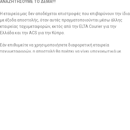
ΑΝΑΖΗΤΗΣΟΥΜΕ ΤΟ ΔΕΜΑ!!!
Η εταιρεία μας δεν αποδέχεται επιστροφές που επιβαρύνουν την ίδια
με έξοδα αποστολής, όταν αυτές πραγματοποιούνται μέσω άλλης
εταιρείας ταχυμεταφορών, εκτός από την ELTA Courier για την
Ελλάδα και την ACS για την Κύπρο.
Εάν επιθυμείτε να χρησιμοποιήσετε διαφορετική εταιρεία
ταχυμεταφορών, η αποστολή θα πρέπει να γίνει υποχρεωτικά με
δική σας χρέωση, καθώς η εταιρεία μας δεν θα παραλάβει δέματα με
χρέωση παραλήπτη πλην της ELTA Courier.
Σημειώνεται ότι η εταιρία διατηρεί το δικαίωμα ποιοτικού ελέγχου
για όλες τις επιστροφές ανεξαρτήτως αιτίας. Τα ρούχα που
επιστρέφονται περνάνε από το αρμόδιο τμήμα για περαιτέρω και
σχολαστικό ποιοτικό έλεγχο για αποδοχή ή απόρριψη της
επιστροφής.
2. Να ζητήσετε επιστροφή χρημάτων: εντός 14 ημερών
Στην περίπτωση που επιθυμείτε επιστροφή χρημάτων, θα πρέπει να