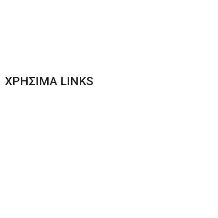
Γυναικεία Ένδυση
Men’s New Collection
Women’s New Collection
ΧΡΗΣΙΜΑ LINKS
Αποστολές & Επιστροφές
Φόρμα Αλλαγών – Επιστροφών
Μέθοδοι Πληρωμής
Παρακολούθηση Παραγγελίας
Όροι & Προϋποθέσεις
Πολιτική Απορρήτου