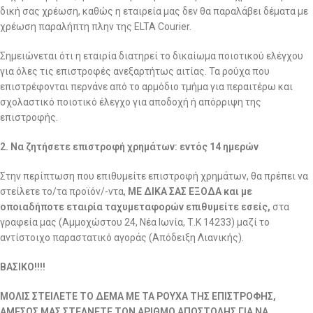
δική σας χρέωση, καθώς η εταιρεία μας δεν θα παραλάβει δέματα με
χρέωση παραλήπτη πλην της ELTA Courier.
Σημειώνεται ότι η εταιρία διατηρεί το δικαίωμα ποιοτικού ελέγχου
για όλες τις επιστροφές ανεξαρτήτως αιτίας. Τα ρούχα που
επιστρέφονται περνάνε από το αρμόδιο τμήμα για περαιτέρω και
σχολαστικό ποιοτικό έλεγχο για αποδοχή ή απόρριψη της
επιστροφής.
2. Να ζητήσετε επιστροφή χρημάτων: εντός 14 ημερών
Στην περίπτωση που επιθυμείτε επιστροφή χρημάτων, θα πρέπει να
στείλετε το/τα προϊόν/-ντα,
ΜΕ ΔΙΚΑ ΣΑΣ ΕΞΟΔΑ και με
οποιαδήποτε εταιρία ταχυμεταφορών επιθυμείτε εσείς,
στα
γραφεία μας (Αμμοχώστου 24, Νέα Ιωνία, Τ.Κ 14233) μαζί το
αντίστοιχο παραστατικό αγοράς (Απόδειξη Λιανικής).
ΒΑΣΙΚΟ!!!!
ΜΟΛΙΣ ΣΤΕΙΛΕΤΕ ΤΟ ΔΕΜΑ ΜΕ ΤΑ ΡΟΥΧΑ ΤΗΣ ΕΠΙΣΤΡΟΦΗΣ,
ΑΜΕΣΩΣ ΜΑΣ ΣΤΕΛΝΕΤΕ ΤΟΝ ΑΡΙΘΜΟ ΑΠΟΣΤΟΛΗΣ ΓΙΑ ΝΑ