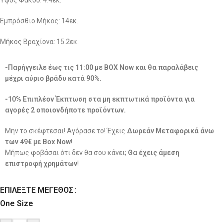
Eμπρόσθιο Μήκος: 14εκ.
Μήκος Βραχίονα: 15.2εκ.
-Παρήγγειλε έως τις 11:00 με BOX Now και θα παραλάβεις
μέχρι αύριο βράδυ κατά 90%.
-10% Επιπλέον Έκπτωση στα μη εκπτωτικά προϊόντα για
αγορές 2 οποιονδήποτε προϊόντων.
Μην το σκέφτεσαι! Αγόρασε το! Έχεις
Δωρεάν Μεταφορικά άνω
των 49€ με Box Now
!
Μήπως φοβάσαι ότι δεν θα σου κάνει;
Θα έχεις άμεση
επιστροφή χρημάτων
!
ΕΠΙΛΈΞΤΕ ΜΈΓΕΘΟΣ
One Size