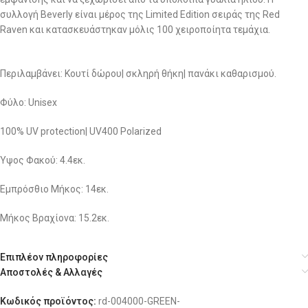
συλλογή Beverly είναι μέρος της Limited Edition σειράς της Red
Raven και κατασκευάστηκαν μόλις 100 χειροποίητα τεμάχια.
Περιλαμβάνει: Κουτί δώρου| σκληρή θήκη| πανάκι καθαρισμού.
Φύλο: Unisex
100% UV protection| UV400 Polarized
Ύψος Φακού: 4.4εκ.
Eμπρόσθιο Μήκος: 14εκ.
Μήκος Βραχίονα: 15.2εκ.
Επιπλέον πληροφορίες
Αποστολές & Αλλαγές
Κωδικός προϊόντος:
rd-004000-GREEN-