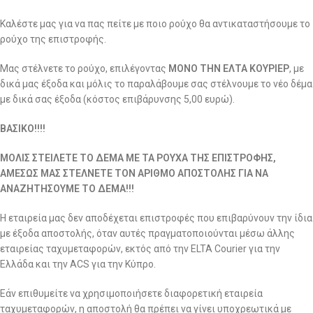
Καλέστε μας για να πας πείτε με ποιο ρούχο θα αντικαταστήσουμε το
ρούχο της επιστροφής.
Μας στέλνετε το ρούχο, επιλέγοντας
ΜΟΝΟ ΤΗΝ ΕΛΤΑ ΚΟΥΡΙΕΡ
, με
δικά μας έξοδα και μόλις το παραλάβουμε σας στέλνουμε το νέο δέμα
με δικά σας έξοδα (κόστος επιβάρυνσης 5,00 ευρώ).
ΒΑΣΙΚΟ!!!!
ΜΟΛΙΣ ΣΤΕΙΛΕΤΕ ΤΟ ΔΕΜΑ ΜΕ ΤΑ ΡΟΥΧΑ ΤΗΣ ΕΠΙΣΤΡΟΦΗΣ,
ΑΜΕΣΩΣ ΜΑΣ ΣΤΕΛΝΕΤΕ ΤΟΝ ΑΡΙΘΜΟ ΑΠΟΣΤΟΛΗΣ ΓΙΑ ΝΑ
ΑΝΑΖΗΤΗΣΟΥΜΕ ΤΟ ΔΕΜΑ!!!
Η εταιρεία μας δεν αποδέχεται επιστροφές που επιβαρύνουν την ίδια
με έξοδα αποστολής, όταν αυτές πραγματοποιούνται μέσω άλλης
εταιρείας ταχυμεταφορών, εκτός από την ELTA Courier για την
Ελλάδα και την ACS για την Κύπρο.
Εάν επιθυμείτε να χρησιμοποιήσετε διαφορετική εταιρεία
ταχυμεταφορών, η αποστολή θα πρέπει να γίνει υποχρεωτικά με