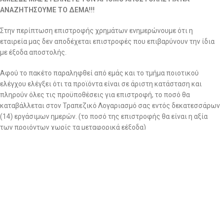
ΑΝΑΖΗΤΗΣΟΥΜΕ ΤΟ ΔΕΜΑ!!!
Στην περίπτωση επιστροφής χρημάτων ενημερώνουμε ότι η
εταιρεία μας δεν αποδέχεται επιστροφές που επιβαρύνουν την ίδια
με έξοδα αποστολής.
Αφού το πακέτο παραληφθεί από εμάς και το τμήμα ποιοτικού
ελέγχου ελέγξει ότι τα προϊόντα είναι σε άριστη κατάσταση και
πληρούν όλες τις προϋποθέσεις για επιστροφή, το ποσό θα
καταβάλλεται στον Τραπεζικό Λογαριασμό σας εντός δεκατεσσάρων
(14) εργάσιμων ημερών. (το ποσό της επιστροφής θα είναι η αξία
των προιόντων χωρίς τα μεταφορικά εέξοδα)
Εκπτωτικά προϊόντα
*Στα εκπτωτικά προϊόντα καθώς και στα εσώρουχα ΔΕΝ γίνονται
ούτε αλλαγές, ούτε επιστροφή χρημάτων
Αλλαγή τιμών