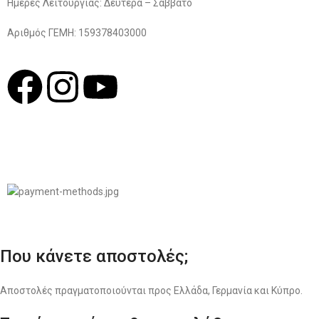
Ημέρες Λειτουργίας: Δευτέρα – Σάββατο
Αριθμός ΓΕΜΗ: 159378403000
© 2022
LIKEME.GR
Σχεδιασμός & Premium Marketing Services
ProMarketing.gr
Που κάνετε αποστολές;
Αποστολές πραγματοποιούνται προς Ελλάδα, Γερμανία και Κύπρο.