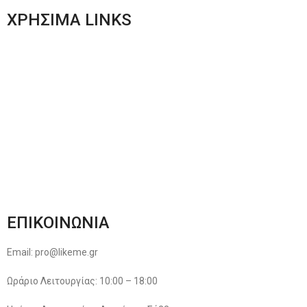
ΧΡΗΣΙΜΑ LINKS
Αποστολές & Επιστροφές
Φόρμα Αλλαγών – Επιστροφών
Μέθοδοι Πληρωμής
Παρακολούθηση Παραγγελίας
Όροι & Προϋποθέσεις
Πολιτική Απορρήτου
ΕΠΙΚΟΙΝΩΝΙΑ
Email: pro@likeme.gr
Ωράριο Λειτουργίας: 10:00 – 18:00