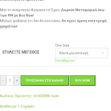
Μην το σκέφτεσαι! Αγόρασε το! Έχεις
Δωρεάν Μεταφορικά άνω
των 49€ με Box Now
!
Μήπως φοβάσαι ότι δεν θα σου κάνει;
Θα έχεις άμεση επιστροφή
χρημάτων
!
One Size
ΕΠΙΛΈΞΤΕ ΜΈΓΕΘΟΣ
Εκκαθάριση
-
+
ΠΡΟΣΘΉΚΗ ΣΤΟ ΚΑΛΆΘΙ
BUY NOW
Κωδικός Προϊόντος: rd-000088-nude-
Διαθέσιμο 1-3 ημέρες