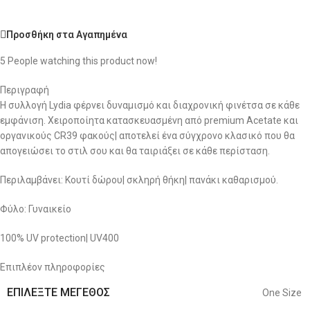
Προσθήκη στα Αγαπημένα
5
People watching this product now!
Περιγραφή
Η συλλογή Lydia φέρνει δυναμισμό και διαχρονική φινέτσα σε κάθε
εμφάνιση. Χειροποίητα κατασκευασμένη από premium Acetate και
οργανικούς CR39 φακούς| αποτελεί ένα σύγχρονο κλασικό που θα
απογειώσει το στιλ σου και θα ταιριάξει σε κάθε περίσταση.
Περιλαμβάνει: Κουτί δώρου| σκληρή θήκη| πανάκι καθαρισμού.
Φύλο: Γυναικείο
100% UV protection| UV400
Επιπλέον πληροφορίες
ΕΠΙΛΈΞΤΕ ΜΈΓΕΘΟΣ
One Size