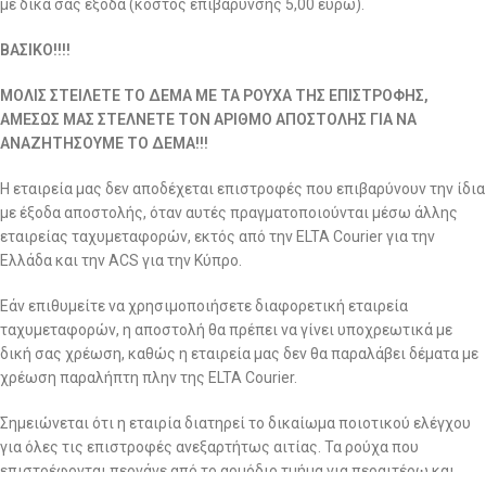
με δικά σας έξοδα (κόστος επιβάρυνσης 5,00 ευρώ).
ΒΑΣΙΚΟ!!!!
ΜΟΛΙΣ ΣΤΕΙΛΕΤΕ ΤΟ ΔΕΜΑ ΜΕ ΤΑ ΡΟΥΧΑ ΤΗΣ ΕΠΙΣΤΡΟΦΗΣ,
ΑΜΕΣΩΣ ΜΑΣ ΣΤΕΛΝΕΤΕ ΤΟΝ ΑΡΙΘΜΟ ΑΠΟΣΤΟΛΗΣ ΓΙΑ ΝΑ
ΑΝΑΖΗΤΗΣΟΥΜΕ ΤΟ ΔΕΜΑ!!!
Η εταιρεία μας δεν αποδέχεται επιστροφές που επιβαρύνουν την ίδια
με έξοδα αποστολής, όταν αυτές πραγματοποιούνται μέσω άλλης
εταιρείας ταχυμεταφορών, εκτός από την ELTA Courier για την
Ελλάδα και την ACS για την Κύπρο.
Εάν επιθυμείτε να χρησιμοποιήσετε διαφορετική εταιρεία
ταχυμεταφορών, η αποστολή θα πρέπει να γίνει υποχρεωτικά με
δική σας χρέωση, καθώς η εταιρεία μας δεν θα παραλάβει δέματα με
χρέωση παραλήπτη πλην της ELTA Courier.
Σημειώνεται ότι η εταιρία διατηρεί το δικαίωμα ποιοτικού ελέγχου
για όλες τις επιστροφές ανεξαρτήτως αιτίας. Τα ρούχα που
επιστρέφονται περνάνε από το αρμόδιο τμήμα για περαιτέρω και