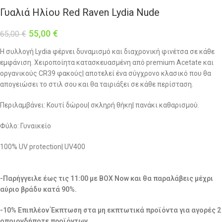
Γυαλιά Ηλίου Red Raven Lydia Nude
55,00
€
65,00
€
Η συλλογή Lydia φέρνει δυναμισμό και διαχρονική φινέτσα σε κάθε
εμφάνιση. Χειροποίητα κατασκευασμένη από premium Acetate και
οργανικούς CR39 φακούς| αποτελεί ένα σύγχρονο κλασικό που θα
απογειώσει το στιλ σου και θα ταιριάξει σε κάθε περίσταση.
Περιλαμβάνει: Κουτί δώρου| σκληρή θήκη| πανάκι καθαρισμού.
Φύλο: Γυναικείο
100% UV protection| UV400
-Παρήγγειλε έως τις 11:00 με BOX Now και θα παραλάβεις μέχρι
αύριο βράδυ κατά 90%.
-10% Επιπλέον Έκπτωση στα μη εκπτωτικά προϊόντα για αγορές 2
οποιονδήποτε προϊόντων.