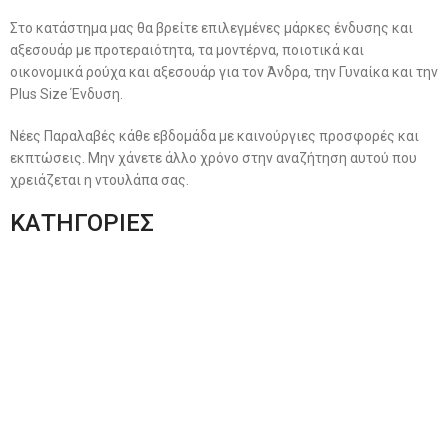
Στο κατάστημα μας θα βρείτε επιλεγμένες μάρκες ένδυσης και
αξεσουάρ με προτεραιότητα, τα μοντέρνα, ποιοτικά και
οικονομικά ρούχα και αξεσουάρ για τον Άνδρα, την Γυναίκα και την
Plus Size Ένδυση.
Νέες Παραλαβές κάθε εβδομάδα με καινούργιες προσφορές και
εκπτώσεις. Μην χάνετε άλλο χρόνο στην αναζήτηση αυτού που
χρειάζεται η ντουλάπα σας.
ΚΑΤΗΓΟΡΙΕΣ
Ανδρική Ένδυση
Plus Size Ένδυση
Γυναικεία Ένδυση
Men’s New Collection
Women’s New Collection