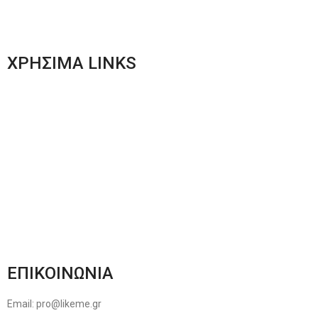
Men’s New Collection
Women’s New Collection
ΧΡΗΣΙΜΑ LINKS
Αποστολές & Επιστροφές
Φόρμα Αλλαγών – Επιστροφών
Μέθοδοι Πληρωμής
Παρακολούθηση Παραγγελίας
Όροι & Προϋποθέσεις
Πολιτική Απορρήτου
ΕΠΙΚΟΙΝΩΝΙΑ
Email: pro@likeme.gr