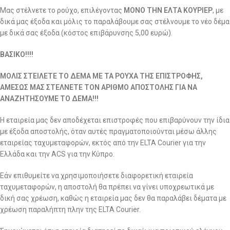
Μας στέλνετε το ρούχο, επιλέγοντας
ΜΟΝΟ ΤΗΝ ΕΛΤΑ ΚΟΥΡΙΕΡ
, με
δικά μας έξοδα και μόλις το παραλάβουμε σας στέλνουμε το νέο δέμα
με δικά σας έξοδα (κόστος επιβάρυνσης 5,00 ευρώ).
ΒΑΣΙΚΟ!!!!
ΜΟΛΙΣ ΣΤΕΙΛΕΤΕ ΤΟ ΔΕΜΑ ΜΕ ΤΑ ΡΟΥΧΑ ΤΗΣ ΕΠΙΣΤΡΟΦΗΣ,
ΑΜΕΣΩΣ ΜΑΣ ΣΤΕΛΝΕΤΕ ΤΟΝ ΑΡΙΘΜΟ ΑΠΟΣΤΟΛΗΣ ΓΙΑ ΝΑ
ΑΝΑΖΗΤΗΣΟΥΜΕ ΤΟ ΔΕΜΑ!!!
Η εταιρεία μας δεν αποδέχεται επιστροφές που επιβαρύνουν την ίδια
με έξοδα αποστολής, όταν αυτές πραγματοποιούνται μέσω άλλης
εταιρείας ταχυμεταφορών, εκτός από την ELTA Courier για την
Ελλάδα και την ACS για την Κύπρο.
Εάν επιθυμείτε να χρησιμοποιήσετε διαφορετική εταιρεία
ταχυμεταφορών, η αποστολή θα πρέπει να γίνει υποχρεωτικά με
δική σας χρέωση, καθώς η εταιρεία μας δεν θα παραλάβει δέματα με
χρέωση παραλήπτη πλην της ELTA Courier.