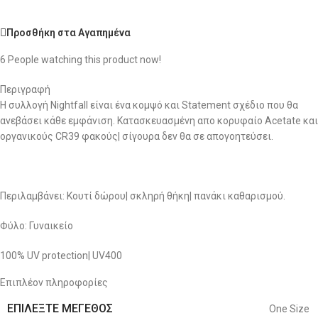
Προσθήκη στα Αγαπημένα
6
People watching this product now!
Περιγραφή
Η συλλογή Nightfall είναι ένα κομψό και Statement σχέδιο που θα
ανεβάσει κάθε εμφάνιση. Κατασκευασμένη απο κορυφαίo Acetate και
οργανικούς CR39 φακούς| σίγουρα δεν θα σε απογοητεύσει.
Περιλαμβάνει: Κουτί δώρου| σκληρή θήκη| πανάκι καθαρισμού.
Φύλο: Γυναικείο
100% UV protection| UV400
Επιπλέον πληροφορίες
ΕΠΙΛΈΞΤΕ ΜΈΓΕΘΟΣ
One Size