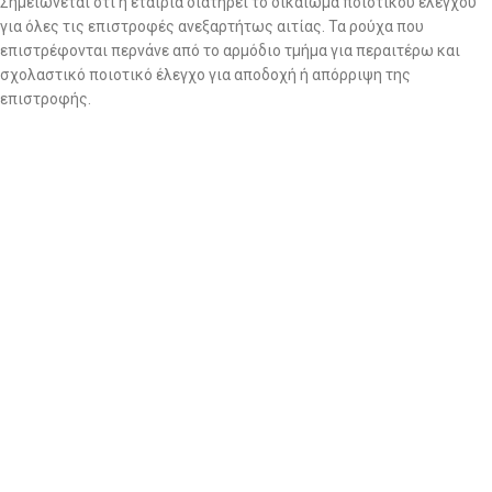
Σημειώνεται ότι η εταιρία διατηρεί το δικαίωμα ποιοτικού ελέγχου
για όλες τις επιστροφές ανεξαρτήτως αιτίας. Τα ρούχα που
επιστρέφονται περνάνε από το αρμόδιο τμήμα για περαιτέρω και
σχολαστικό ποιοτικό έλεγχο για αποδοχή ή απόρριψη της
επιστροφής.
2. Να ζητήσετε επιστροφή χρημάτων: εντός 14 ημερών
Στην περίπτωση που επιθυμείτε επιστροφή χρημάτων, θα πρέπει να
στείλετε το/τα προϊόν/-ντα,
ΜΕ ΔΙΚΑ ΣΑΣ ΕΞΟΔΑ και με
οποιαδήποτε εταιρία ταχυμεταφορών επιθυμείτε εσείς,
στα
γραφεία μας (Αμμοχώστου 24, Νέα Ιωνία, Τ.Κ 14233) μαζί το
αντίστοιχο παραστατικό αγοράς (Απόδειξη Λιανικής).
ΒΑΣΙΚΟ!!!!
ΜΟΛΙΣ ΣΤΕΙΛΕΤΕ ΤΟ ΔΕΜΑ ΜΕ ΤΑ ΡΟΥΧΑ ΤΗΣ ΕΠΙΣΤΡΟΦΗΣ,
ΑΜΕΣΩΣ ΜΑΣ ΣΤΕΛΝΕΤΕ ΤΟΝ ΑΡΙΘΜΟ ΑΠΟΣΤΟΛΗΣ ΓΙΑ ΝΑ
ΑΝΑΖΗΤΗΣΟΥΜΕ ΤΟ ΔΕΜΑ!!!
Στην περίπτωση επιστροφής χρημάτων ενημερώνουμε ότι η