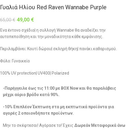
Γυαλιά Ηλίου Red Raven Wannabe Purple
49,00
€
65,00
€
Ένα έντονο σχέδιο| η συλλογή Wannabe θα αναδείξει την
αυτοπεποίθηση και την μοναδικότητα κάθε εμφάνισης.
Περιλαμβάνει: Κουτί δώρου| σκληρή θήκη| πανάκι καθαρισμού.
Φύλο: Γυναικείο
100% UV protection| UV400| Polarized
-Παρήγγειλε έως τις 11:00 με BOX Now και θα παραλάβεις
μέχρι αύριο βράδυ κατά 90%.
-10% Επιπλέον Έκπτωση στα μη εκπτωτικά προϊόντα για
αγορές 2 οποιονδήποτε προϊόντων.
Μην το σκέφτεσαι! Αγόρασε το! Έχεις
Δωρεάν Μεταφορικά άνω