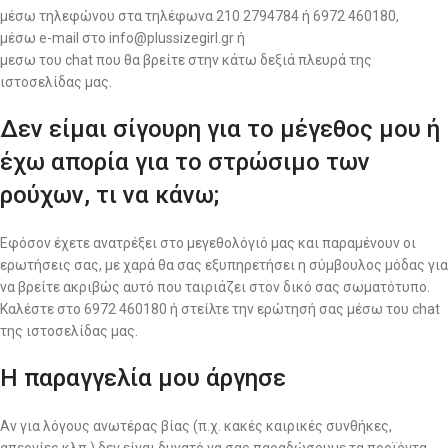
μέσω τηλεφώνου στα τηλέφωνα 210 2794784 ή 6972 460180,
μέσω e-mail στο info@plussizegirl.gr ή
μεσω του chat που θα βρείτε στην κάτω δεξιά πλευρά της
ιστοσελίδας μας.
Δεν είμαι σίγουρη για το μέγεθος μου ή
έχω απορία για το στρώσιμο των
ρούχων, τι να κάνω;
Εφόσον έχετε ανατρέξει στο μεγεθολόγιό μας και παραμένουν οι
ερωτήσεις σας, με χαρά θα σας εξυπηρετήσει η σύμβουλος μόδας για
να βρείτε ακριβώς αυτό που ταιριάζει στον δικό σας σωματότυπο.
Καλέστε στο 6972 460180 ή στείλτε την ερώτησή σας μέσω του chat
της ιστοσελίδας μας.
Η παραγγελία μου άργησε
Αν για λόγους ανωτέρας βίας (π.χ. κακές καιρικές συνθήκες,