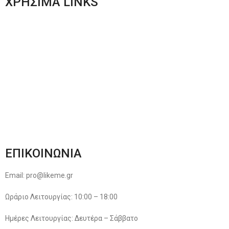
ΧΡΗΣΙΜΑ LINKS
Αποστολές & Επιστροφές
Φόρμα Αλλαγών – Επιστροφών
Μέθοδοι Πληρωμής
Παρακολούθηση Παραγγελίας
Όροι & Προϋποθέσεις
Πολιτική Απορρήτου
ΕΠΙΚΟΙΝΩΝΙΑ
Email: pro@likeme.gr
Ωράριο Λειτουργίας: 10:00 – 18:00
Ημέρες Λειτουργίας: Δευτέρα – Σάββατο