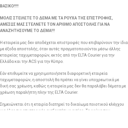
ΒΑΣΙΚΟ!!!!
ΜΟΛΙΣ ΣΤΕΙΛΕΤΕ ΤΟ ΔΕΜΑ ΜΕ ΤΑ ΡΟΥΧΑ ΤΗΣ ΕΠΙΣΤΡΟΦΗΣ,
ΑΜΕΣΩΣ ΜΑΣ ΣΤΕΛΝΕΤΕ ΤΟΝ ΑΡΙΘΜΟ ΑΠΟΣΤΟΛΗΣ ΓΙΑ ΝΑ
ΑΝΑΖΗΤΗΣΟΥΜΕ ΤΟ ΔΕΜΑ!!!
Η εταιρεία μας δεν αποδέχεται επιστροφές που επιβαρύνουν την ίδια
με έξοδα αποστολής, όταν αυτές πραγματοποιούνται μέσω άλλης
εταιρείας ταχυμεταφορών, εκτός από την ELTA Courier για την
Ελλάδα και την ACS για την Κύπρο.
Εάν επιθυμείτε να χρησιμοποιήσετε διαφορετική εταιρεία
ταχυμεταφορών, η αποστολή θα πρέπει να γίνει υποχρεωτικά με
δική σας χρέωση, καθώς η εταιρεία μας δεν θα παραλάβει δέματα με
χρέωση παραλήπτη πλην της ELTA Courier.
Σημειώνεται ότι η εταιρία διατηρεί το δικαίωμα ποιοτικού ελέγχου
για όλες τις επιστροφές ανεξαρτήτως αιτίας. Τα ρούχα που
επιστρέφονται περνάνε από το αρμόδιο τμήμα για περαιτέρω και
σχολαστικό ποιοτικό έλεγχο για αποδοχή ή απόρριψη της