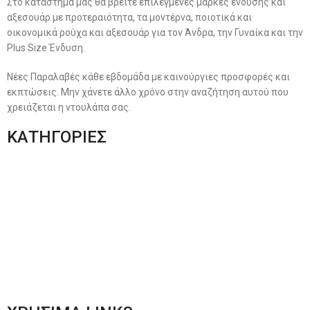
Στο κατάστημα μας θα βρείτε επιλεγμένες μάρκες ένδυσης και
αξεσουάρ με προτεραιότητα, τα μοντέρνα, ποιοτικά και
οικονομικά ρούχα και αξεσουάρ για τον Άνδρα, την Γυναίκα και την
Plus Size Ένδυση.
Νέες Παραλαβές κάθε εβδομάδα με καινούργιες προσφορές και
εκπτώσεις. Μην χάνετε άλλο χρόνο στην αναζήτηση αυτού που
χρειάζεται η ντουλάπα σας.
ΚΑΤΗΓΟΡΙΕΣ
Ανδρική Ένδυση
Plus Size Ένδυση
Γυναικεία Ένδυση
Men’s New Collection
Women’s New Collection