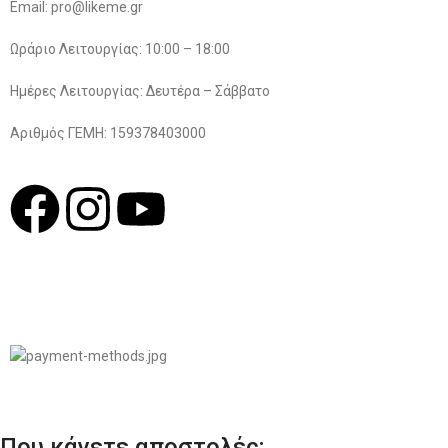
Email: pro@likeme.gr
Ωράριο Λειτουργίας: 10:00 – 18:00
Ημέρες Λειτουργίας: Δευτέρα – Σάββατο
Αριθμός ΓΕΜΗ: 159378403000
© 2022
LIKEME.GR
Σχεδιασμός & Premium Marketing Services
ProMarketing.gr
Που κάνετε αποστολές;