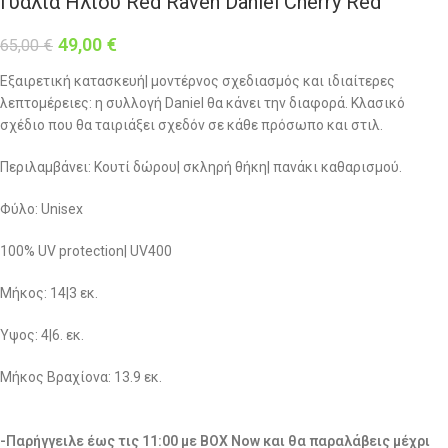
Γυαλιά Ηλίου Red Raven Daniel Cherry Red
49,00
€
65,00
€
Εξαιρετική κατασκευή| μοντέρνος σχεδιασμός και ιδιαίτερες
λεπτομέρειες: η συλλογή Daniel θα κάνει την διαφορά. Κλασικό
σχέδιο που θα ταιριάξει σχεδόν σε κάθε πρόσωπο και στιλ.
Περιλαμβάνει: Κουτί δώρου| σκληρή θήκη| πανάκι καθαρισμού.
Φύλο: Unisex
100% UV protection| UV400
Μήκος: 14|3 εκ.
Ύψος: 4|6. εκ.
Μήκος Βραχίονα: 13.9 εκ.
-Παρήγγειλε έως τις 11:00 με BOX Now και θα παραλάβεις μέχρι