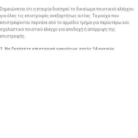
Σημειώνεται ότι η εταιρία διατηρεί το δικαίωμα ποιοτικού ελέγχου
για όλες τις επιστροφές ανεξαρτήτως αιτίας. Τα ρούχα που
επιστρέφονται περνάνε από το αρμόδιο τμήμα για περαιτέρω και
σχολαστικό ποιοτικό έλεγχο για αποδοχή ή απόρριψη της
επιστροφής.
2. Να ζητήσετε επιστροφή χρημάτων: εντός 14 ημερών
Στην περίπτωση που επιθυμείτε επιστροφή χρημάτων, θα πρέπει να
στείλετε το/τα προϊόν/-ντα,
ΜΕ ΔΙΚΑ ΣΑΣ ΕΞΟΔΑ και με
οποιαδήποτε εταιρία ταχυμεταφορών επιθυμείτε εσείς,
στα
γραφεία μας (Αμμοχώστου 24, Νέα Ιωνία, Τ.Κ 14233) μαζί το
αντίστοιχο παραστατικό αγοράς (Απόδειξη Λιανικής).
ΒΑΣΙΚΟ!!!!
ΜΟΛΙΣ ΣΤΕΙΛΕΤΕ ΤΟ ΔΕΜΑ ΜΕ ΤΑ ΡΟΥΧΑ ΤΗΣ ΕΠΙΣΤΡΟΦΗΣ,
ΑΜΕΣΩΣ ΜΑΣ ΣΤΕΛΝΕΤΕ ΤΟΝ ΑΡΙΘΜΟ ΑΠΟΣΤΟΛΗΣ ΓΙΑ ΝΑ
ΑΝΑΖΗΤΗΣΟΥΜΕ ΤΟ ΔΕΜΑ!!!