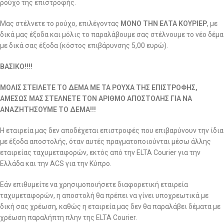
ρούχο της επιστροφής.
Μας στέλνετε το ρούχο, επιλέγοντας
ΜΟΝΟ ΤΗΝ ΕΛΤΑ ΚΟΥΡΙΕΡ
, με
δικά μας έξοδα και μόλις το παραλάβουμε σας στέλνουμε το νέο δέμα
με δικά σας έξοδα (κόστος επιβάρυνσης 5,00 ευρώ).
ΒΑΣΙΚΟ!!!!
ΜΟΛΙΣ ΣΤΕΙΛΕΤΕ ΤΟ ΔΕΜΑ ΜΕ ΤΑ ΡΟΥΧΑ ΤΗΣ ΕΠΙΣΤΡΟΦΗΣ,
ΑΜΕΣΩΣ ΜΑΣ ΣΤΕΛΝΕΤΕ ΤΟΝ ΑΡΙΘΜΟ ΑΠΟΣΤΟΛΗΣ ΓΙΑ ΝΑ
ΑΝΑΖΗΤΗΣΟΥΜΕ ΤΟ ΔΕΜΑ!!!
Η εταιρεία μας δεν αποδέχεται επιστροφές που επιβαρύνουν την ίδια
με έξοδα αποστολής, όταν αυτές πραγματοποιούνται μέσω άλλης
εταιρείας ταχυμεταφορών, εκτός από την ELTA Courier για την
Ελλάδα και την ACS για την Κύπρο.
Εάν επιθυμείτε να χρησιμοποιήσετε διαφορετική εταιρεία
ταχυμεταφορών, η αποστολή θα πρέπει να γίνει υποχρεωτικά με
δική σας χρέωση, καθώς η εταιρεία μας δεν θα παραλάβει δέματα με
χρέωση παραλήπτη πλην της ELTA Courier.