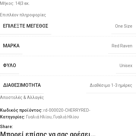
Μήκος: 14|3 εκ.
Επιπλέον πληροφορίες
Ύψος: 4|6. εκ.
ΕΠΙΛΈΞΤΕ ΜΈΓΕΘΟΣ
One Size
Μήκος Βραχίονα: 13.9 εκ.
ΜΆΡΚΑ
Red Raven
ΦΎΛΟ
Unisex
ΔΙΑΘΕΣΙΜΌΤΗΤΑ
Διαθέσιμο 1-3 ημέρες
Αποστολές & Αλλαγές
Κωδικός προϊόντος:
rd-000020-CHERRYRED-
Κατηγορίες:
Γυαλιά Ηλίου
,
Γυαλιά Ηλίου
Share:
Μπορεί επίσης να σας αρέσει…