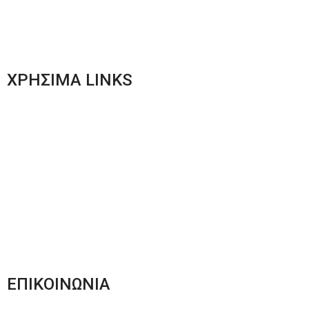
Men’s New Collection
Women’s New Collection
ΧΡΗΣΙΜΑ LINKS
Αποστολές & Επιστροφές
Φόρμα Αλλαγών – Επιστροφών
Μέθοδοι Πληρωμής
Παρακολούθηση Παραγγελίας
Όροι & Προϋποθέσεις
Πολιτική Απορρήτου
ΕΠΙΚΟΙΝΩΝΙΑ