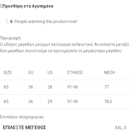
Προσθήκη στα Αγαπημένα
6
People watching this product now!
Περιγραφή
Ο οδηγός μεγεθών ρούχων λειτουργεί ενδεικτικά. Αν είσαστε μεταξύ
δύο μεγεθών συνιστούμε να προτιμήσετε το μεγαλύτερο μέγεθος.
SIZE
EU
US
ΣΤΗΘΟΣ
ΜΕΣΗ
XS
36
28
91-96
77
XS
36
29
91-96
78,5
S
38
30
96-100
80
Επιπλέον πληροφορίες
ΕΠΙΛΈΞΤΕ ΜΈΓΕΘΟΣ
XXL
,
S