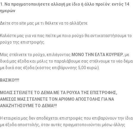
1. Να πραγματοποιήσετε αλλαγή με ίδιο ή άλλο προϊόν: εντός 14
ημερών
Δείτε στο site μας με τι θέλετε να το αλλάξετε.
Καλέστε μας για να πας πείτε με ποιο ρούχο θα αντικαταστήσουμε το
ρούχο της επιστροφής.
Μας στέλνετε το ρούχο, επιλέγοντας
ΜΟΝΟ ΤΗΝ ΕΛΤΑ ΚΟΥΡΙΕΡ
, με
δικά μας έξοδα και μόλις το παραλάβουμε σας στέλνουμε το νέο δέμα
με δικά σας έξοδα (κόστος επιβάρυνσης 5,00 ευρώ).
ΒΑΣΙΚΟ!!!!
ΜΟΛΙΣ ΣΤΕΙΛΕΤΕ ΤΟ ΔΕΜΑ ΜΕ ΤΑ ΡΟΥΧΑ ΤΗΣ ΕΠΙΣΤΡΟΦΗΣ,
ΑΜΕΣΩΣ ΜΑΣ ΣΤΕΛΝΕΤΕ ΤΟΝ ΑΡΙΘΜΟ ΑΠΟΣΤΟΛΗΣ ΓΙΑ ΝΑ
ΑΝΑΖΗΤΗΣΟΥΜΕ ΤΟ ΔΕΜΑ!!!
Η εταιρεία μας δεν αποδέχεται επιστροφές που επιβαρύνουν την ίδια
με έξοδα αποστολής, όταν αυτές πραγματοποιούνται μέσω άλλης
εταιρείας ταχυμεταφορών, εκτός από την ELTA Courier για την