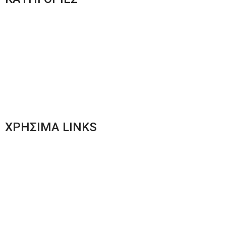
Ανδρική Ένδυση
Plus Size Ένδυση
Γυναικεία Ένδυση
Men’s New Collection
Women’s New Collection
ΧΡΗΣΙΜΑ LINKS
Αποστολές & Επιστροφές
Φόρμα Αλλαγών – Επιστροφών
Μέθοδοι Πληρωμής
Παρακολούθηση Παραγγελίας