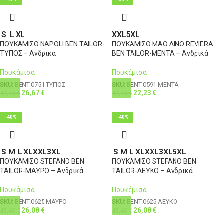
S
L
XL
XXL
5XL
ΠΟΥΚΑΜΙΣΟ NAPOLI BEN TAILOR-
ΠΟΥΚΑΜΙΣΟ ΜΑΟ ΛΙΝΟ REVIERA
ΤΥΠΟΣ – Ανδρικά
BEN TAILOR-ΜΕΝΤΑ – Ανδρικά
Πουκάμισα
Πουκάμισα
SKU:
BENT.0751-ΤΥΠΟΣ
SKU:
BENT.0591-ΜΕΝΤΑ
26,67
€
22,23
€
44,45
€
44,45
€
-40%
-40%
S
M
L
XL
XXL
3XL
S
M
L
XL
XXL
3XL
5XL
ΠΟΥΚΑΜΙΣΟ STEFANO BEN
ΠΟΥΚΑΜΙΣΟ STEFANO BEN
TAILOR-ΜΑΥΡΟ – Ανδρικά
TAILOR-ΛΕΥΚΟ – Ανδρικά
Πουκάμισα
Πουκάμισα
SKU:
BENT.0625-ΜΑΥΡΟ
SKU:
BENT.0625-ΛΕΥΚΟ
26,08
€
26,08
€
43,46
€
43,46
€