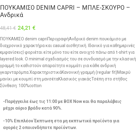
ΠΟΥΚΑΜΙΣΟ DENIM CAPRI – ΜΠΛΕ-ΣΚΟΥΡΟ –
Ανδρικά
24,21
€
48,41
€
ΠΟΥΚΑΜΙΣΟ denim capriΠεριγραφήΑνδρικό denim πουκάμισο με
διαχρονικό χαρακτήρα και casual αισθητική. Ιδανικό για καθημερινές
εμφανίσεις| φοριέται είτε μόνο του είτε ανοιχτό πάνω από t-shirt για
layered look. Ο minimal σχεδιασμός του σε συνδυασμό με την κλασική
γραμμή το καθιστούν απαραίτητο κομμάτι για κάθε ανδρική
γκαρνταρόμπα.ΧαρακτηριστικάΚανονική γραμμή (regular fit)Μακρύ
μανίκι με κουμπί στη μανσέταΚλασικός γιακάςΤσέπη στο στήθος
Σύνθεση: 100%cotton
-Παρήγγειλε έως τις 11:00 με BOX Now και θα παραλάβεις
μέχρι αύριο βράδυ κατά 90%.
-10% Επιπλέον Έκπτωση στα μη εκπτωτικά προϊόντα για
αγορές 2 οποιονδήποτε προϊόντων.