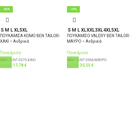
-60%
-10%
S
M
L
XL
5XL
S
M
L
XL
XXL
3XL
4XL
5XL
ΠΟΥΚΑΜΙΣΑ KOMO BEN TAILOR-
ΠΟΥΚΑΜΙΣΟ VALERY BEN TAILOR-
ΧΑΚΙ – Ανδρικά
ΜΑΥΡΟ – Ανδρικά
Πουκάμισα
Πουκάμισα
SKU:
BENT.0575-ΧΑΚΙ
SKU:
BENT.0566-ΜΑΥΡΟ
17,78
€
35,55
€
44,45
€
39,50
€