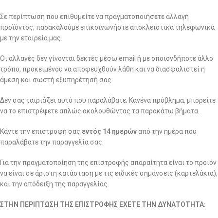
Σε περίπτωση που επιθυμείτε να πραγματοποιήσετε αλλαγή
προϊόντος, παρακαλούμε επικοινωνήστε αποκλειστικά τηλεφωνικά
με την εταιρεία μας.
Οι αλλαγές δεν γίνονται δεκτές μέσω email ή με οποιονδήποτε άλλο
τρόπο, προκειμένου να αποφευχθούν λάθη και να διασφαλιστεί η
άμεση και σωστή εξυπηρέτησή σας
Δεν σας ταιριάζει αυτό που παραλάβατε; Κανένα πρόβλημα, μπορείτε
να το επιστρέψετε απλώς ακολουθώντας τα παρακάτω βήματα.
Κάντε την επιστροφή σας
εντός 14 ημερών
από την ημέρα που
παραλάβατε την παραγγελία σας.
Για την πραγματοποίηση της επιστροφής απαραίτητα είναι το προϊόν
να είναι σε άριστη κατάσταση με τις ειδικές σημάνσεις (καρτελάκια),
και την απόδειξη της παραγγελίας.
ΣΤΗΝ ΠΕΡΙΠΤΩΣΗ ΤΗΣ ΕΠΙΣΤΡΟΦΗΣ ΕΧΕΤΕ ΤΗΝ ΔΥΝΑΤΟΤΗΤΑ: