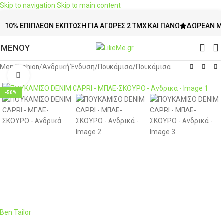
Skip to navigation
Skip to main content
 ΕΠΙΠΛΈΟΝ ΈΚΠΤΩΣΗ ΓΙΑ ΑΓΟΡΈΣ 2 ΤΜΧ ΚΑΙ ΠΆΝΩ
ΔΩΡΕΆΝ ΜΕΤΑΦΟ
ΜΕΝΟΥ
Men Fashion
/
Ανδρική Ένδυση
/
Πουκάμισα
/
Πουκάμισα
Click to enlarge
-50%
Ben Tailor