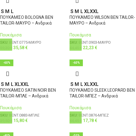
4XL
58
46
126-131
112
S
M
L
S
M
L
XL
XXL
ΠΟΥΚΑΜΙΣΟ BOLOGNA BEN
ΠΟΥΚΑΜΙΣΟ WILSON BEN TAILOR-
TAILOR-ΜΑΥΡΟ – Ανδρικά
ΜΑΥΡΟ – Ανδρικά
Πουκάμισα
Πουκάμισα
SKU:
BENT.0775-ΜΑΥΡΟ
SKU:
BENT.0903-ΜΑΥΡΟ
35,58
€
22,23
€
59,30
€
44,45
€
-60%
-60%
S
M
L
XL
XXL
S
M
L
XL
XXL
ΠΟΥΚΑΜΙΣΟ SATIN NOIR BEN
ΠΟΥΚΑΜΙΣΟ SLEEK LEOPARD BEN
TAILOR-ΜΠΛΕ – Ανδρικά
TAILOR-ΜΠΕΖ – Ανδρικά
Πουκάμισα
Πουκάμισα
SKU:
BENT.0883-ΜΠΛΕ
SKU:
BENT.0876-ΜΠΕΖ
15,80
€
17,78
€
39,50
€
44,45
€
-40%
-50%